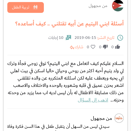
من مجهول
تربية الطفل
أسئلة ابني اليتيم عن أبيه تقتلني .. كيف أساعده؟
تاريخ النشر:
15-06-2019
10 إجابات
0
0
0
شارك
السلام عليكم كيف اتعامل مع ابني اليتيم؟ توفي زوجي فجأة وترك
لي ولد يتيم أحبه اكثر من روحي وحياتي حاليا اسكن في بيت اهلي
ابي يحبه ويعطف عليه لكن اسئلته المتكرره عن والده تقلقني
اشعر بحزن عميق في قلبه وشعوره بالوحده والاختلاف والاصعب
من ذلك مضايقة االاطفال له بأن ليس لديه اب مما يزيد من وحدته
وحزنه...
اذهب إلى السؤال
من مجهول
سيدتي ليس من السهل أن يتقبل طفل في هذا السن فكرة وفاة