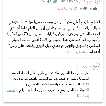
تاريخ النشر:
15-06-2019
1 إجابات
0
0
0
شارك
السلام عليكم أعاني من أسبوعان ونصف تقريبا من كتمة تلازمني
طوال الوقت منذ نومي إلى استيقاظي إلى كل الايام علما أن لدي
الجنف الخلقي وميلاني كبير قبل قرابة السنتان كان 70 درجة مئوية
وأكيد زاد فلا أعلم هل هذا السبب في ذلك؟ لانني جربت اختبار
التنفس والشهيق والزفير لم يفدني فهل ظهري يضغط على رئتي؟
أرجو ا...
اذهب إلى السؤال
طبيب أسرة
عليك مراجعة الطبيب والتاكد من تاثيره على اعضاء الجسد
الحيوية ولكني لا اعتقد هذا هو السبب واعتقد هو نوع من
القلق. لذلك انصحك بمراجعة الطبيب النفسي وستساعدك
الادوية ضد القلق ومع ذلك يجب مراجعة طبيب والع...
اذهب
إلى السؤال