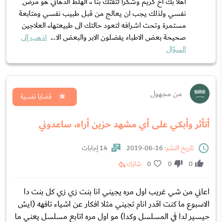
اهلا بك اخ كريم وشكرا لثقتك بنا ،، الهلط الذهاني هو مرض
نفسي ولذلك يجب ان يعالج من قبل طبيب نفسي ومتابعة
مستمرة وتحت اشرافه لتعود حالتك الى طبيعتها،، العلاجين
صحيحة بعض الاطباء يفضلون الابر والبعض الا...
اذهب إلى
السؤال
من مجهول
قضايا نفسية
أتأثر وأبكي على أي مشهد حزين أراه، ساعدوني
تاريخ النشر:
16-06-2019
14 إجابات
0
0
0
شارك
اعاني من شي غريب اول مره يجيني انا بنت زي زي كل بنت دا
الاسبوع ما كنت اقدر انام تجيني مثلا افكار عن اشياء تافهه (ايش
حيسير لدا في المسلسل وكدا) مو اول مره اتابع مسلسل يعني ما