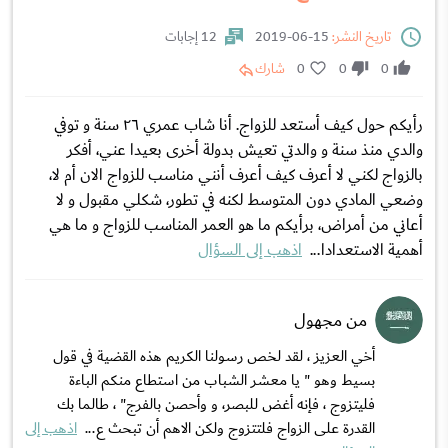
تاريخ النشر:
15-06-2019
12 إجابات
0
0
0
شارك
رأيكم حول كيف أستعد للزواج. أنا شاب عمري ٢٦ سنة و توفي
والدي منذ سنة و والدتي تعيش بدولة أخرى بعيدا عني، أفكر
بالزواج لكني لا أعرف كيف أعرف أنني مناسب للزواج الان أم لا،
وضعي المادي دون المتوسط لكنه في تطور، شكلي مقبول و لا
أعاني من أمراض، برأيكم ما هو العمر المناسب للزواج و ما هي
أهمية الاستعدادا...
اذهب إلى السؤال
من مجهول
أخي العزيز ، لقد لخص رسولنا الكريم هذه القضية في قول
بسيط وهو " يا معشر الشباب من استطاع منكم الباءة
فليتزوج ، فإنه أغض للبصر، و وأحصن بالفرج" ، طالما بك
القدرة على الزواج فلتتزوج ولكن الاهم أن تبحث ع...
اذهب إلى