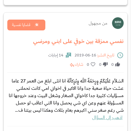
من مجهول
قضايا نفسية
نفسي ممزقة بين خوفي على ابني ومرضي
تاريخ النشر:
16-06-2019
14 إجابات
0
0
0
شارك
السَلآْم عَلْيُكّمٌ وٍرٍحَمُةّ الله وٍبُرٍكآتُهْ انا انثى ابلغ من العمر 27 عاما
عشت حياة صعبة جدا وانا الاكبر في اخواني امي كانت تحملني
مسؤليات كثيرة جدا كاخواتي الصغار وشغل البيت وعند خروجها انا
المسؤولة عنهم وعن اي شي يحصل وانا التي اعاقب لو حصل
شي رغم صغر سني اكبرهم بعام بثلاث وهكذا ليس بيتنا ف...
اذهب إلى السؤال