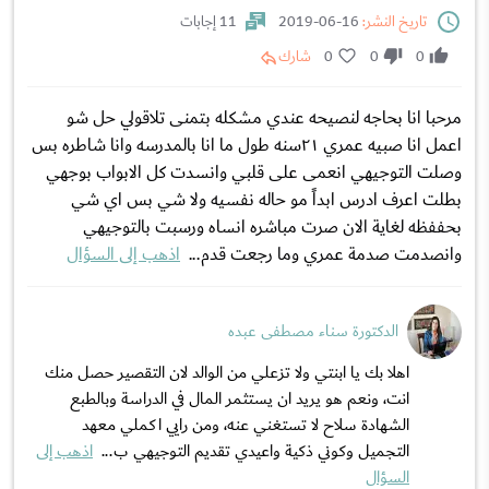
تاريخ النشر:
16-06-2019
11 إجابات
0
0
0
شارك
مرحبا انا بحاجه لنصيحه عندي مشكله بتمنى تلاقولي حل شو
اعمل انا صبيه عمري ٢١سنه طول ما انا بالمدرسه وانا شاطره بس
وصلت التوجيهي انعمى على قلبي وانسدت كل الابواب بوجهي
بطلت اعرف ادرس ابداً مو حاله نفسيه ولا شي بس اي شي
بحففظه لغاية الان صرت مباشره انساه ورسبت بالتوجيهي
وانصدمت صدمة عمري وما رجعت قدم...
اذهب إلى السؤال
الدكتورة سناء مصطفى عبده
اهلا بك يا ابنتي ولا تزعلي من الوالد لان التقصير حصل منك
انت، ونعم هو يريد ان يستثمر المال في الدراسة وبالطبع
الشهادة سلاح لا تستغني عنه، ومن رايي اكملي معهد
التجميل وكوني ذكية واعيدي تقديم التوجيهي ب...
اذهب إلى
السؤال