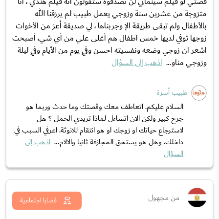
قصتي لو فيلم سينمائي لن تصدقوه ستقولون انه فيلم هندي ، أنا
متزوجة من عشرين سنة وزوجي يعمل طبيب لم يرزقنا الله
بالأطفال ولم تبقى طريقة الإ وجربناها ، لي صديقة أعز من الأخوات
زوجها توفي لديها خمس اطفال هم أغلى علي من أي شي، أصبحت
اشعر ان زوجي وضعه ونفسيته احسن وفِي يوم من الأيام وفِي ليلة
وزوجي مناو...
اذهب إلى السؤال
طبيب أسرة
السلام عليكم. اتعاطف معك وقصتك وما حدث وربما هو
جرح كبير ولكن الان اتساءل لماذا تريدي الحمل ؟ هل
لاسترجاع حياتك او زوجك او هو انتقام للانوثة. اعرفي السبب في
داخلك. وهل هو يستحق المجازفة ثانيا والالام...
اذهب إلى
السؤال
من مجهول
قضايا اجتماعية