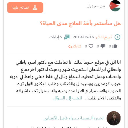
من مجهول
نصائح طبية
هل سأستمر بأخذ العلاج مدى الحياة؟
تاريخ النشر:
16-06-2019
5 إجابات
0
0
0
شارك
انا اثق في موقع حلوها لذلك انا تعاملت مع دكتور اسره باطني
واعطاني ابر للذهان استمريت شهر وذهبت لدكتور اخر دماغ
واعصاب وعمل تخطيط للدماغ وقال لي خلط ذهني واعطاني ادويه
حبوب كومدرين ورسبيدال وللكتئاب وطلب الدكتور الاول ترك
الحبوب والاستمرار ع الابر لمده زمنيه والاستمرار تحت اشرافه
والدكتور الاخر طلب...
اذهب إلى السؤال
الخبيرة النفسية د.سراء فاضل الأنصاري