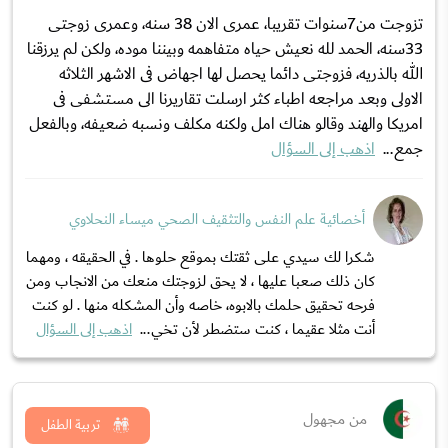
تزوجت من7سنوات تقريبا، عمرى الان 38 سنه، وعمرى زوجتى
33سنه، الحمد لله نعيش حياه متفاهمه وبيننا موده، ولكن لم يرزقنا
الله بالذريه، فزوجتى دائما يحصل لها اجهاض فى الاشهر الثلاثه
الاولى وبعد مراجعه اطباء كثر ارسلت تقاريرنا الى مستشفى فى
امريكا والهند وقالو هناك امل ولكنه مكلف ونسبه ضعيفه، وبالفعل
جمع...
اذهب إلى السؤال
أخصائية علم النفس والتثقيف الصحي ميساء النحلاوي
شكرا لك سيدي على ثقتك بموقع حلوها . في الحقيقه ، ومهما
كان ذلك صعبا عليها ، لا يحق لزوجتك منعك من الانجاب ومن
فرحه تحقيق حلمك بالابوه، خاصه وأن المشكله منها . لو كنت
أنت مثلا عقيما ، كنت ستضطر لأن تخي...
اذهب إلى السؤال
من مجهول
تربية الطفل