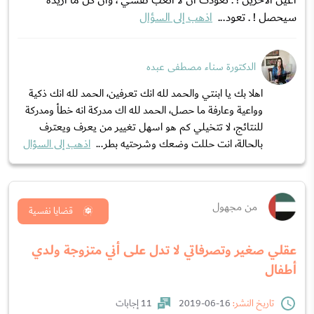
أعين الآخرين ! . تعودت أن لا أتعب نفسي ، وأن كل ما أريده
سيحصل ! . تعود...
اذهب إلى السؤال
الدكتورة سناء مصطفى عبده
اهلا بك يا ابنتي والحمد لله انك تعرفين، الحمد لله انك ذكية
وواعية وعارفة ما حصل، الحمد لله اك مدركة انه خطأ ومدركة
للنتائج، لا تتخيلي كم هو اسهل تغيير من يعرف ويعترف
بالحالة، انت حللت وضعك وشرحتيه بطر...
اذهب إلى السؤال
من مجهول
قضايا نفسية
عقلي صغير وتصرفاتي لا تدل على أني متزوجة ولدي
أطفال
تاريخ النشر:
16-06-2019
11 إجابات