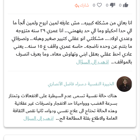
0
0
0
شارك
انا بعاني من مشكله كبيره... مش عارفه لمين اروح ولمين ألجأ ما
الي حدا احكيلو وما الي حد يفهمني... انا عمري ٢٩ سنه متزوجه
وعندي اولاد.... مشكلتي انو عقلي كتيير صغير وهبله... وتصرفاتي
ما بتنم عن وحده ناضجه.. حاسه عمري واقف ع ١٥ سنه... يعني
عادي احط عقلي بعقل ابني وتهاوش معاه.. وما بعرف اتصرف
بالمواقف...
اذهب إلى السؤال
الخبيرة النفسية د.سراء فاضل الأنصاري
هناك حالة نفسية تسمى عدم السيطرة على الانفعالات وتمتاز
بسرعة الغضب ووواحيانا حد الانفجار وتصرفات غير عقلانية
وهذه الحالة تحتاج الى علاج نفسي ودواء،، ثانيا نقص الثقافة
العامة والاطلاع بقلة المطالعة الج...
اذهب إلى السؤال