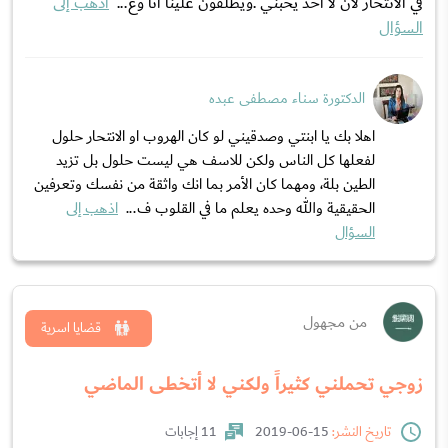
في الانتحار لان لا احد يحبني .ويطلقون علينا انا وع...
اذهب إلى
السؤال
الدكتورة سناء مصطفى عبده
اهلا بك يا ابنتي وصدقيني لو كان الهروب او الانتحار حلول
لفعلها كل الناس ولكن للاسف هي ليست حلول بل تزيد
الطين بلة، ومهما كان الأمر بما انك واثقة من نفسك وتعرفين
الحقيقية والله وحده يعلم ما في القلوب ف...
اذهب إلى
السؤال
من مجهول
قضايا اسرية
زوجي تحملني كثيراً ولكني لا أتخطى الماضي
تاريخ النشر:
15-06-2019
11 إجابات