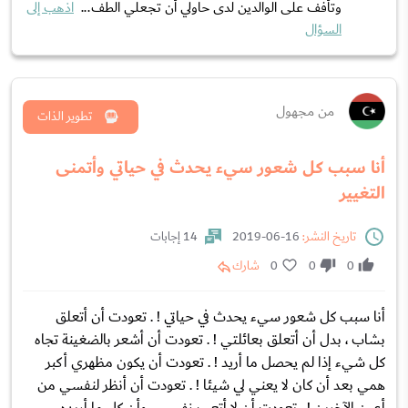
وتأفف على الوالدين لدى حاولي أن تجعلي الطف...
اذهب إلى
السؤال
من مجهول
تطوير الذات
أنا سبب كل شعور سيء يحدث في حياتي وأتمنى
التغيير
تاريخ النشر:
16-06-2019
14 إجابات
0
0
0
شارك
أنا سبب كل شعور سيء يحدث في حياتي ! . تعودت أن أتعلق
بشاب ، بدل أن أتعلق بعائلتي ! . تعودت أن أشعر بالضغينة تجاه
كل شيء إذا لم يحصل ما أريد ! . تعودت أن يكون مظهري أكبر
همي بعد أن كان لا يعني لي شيئا ! . تعودت أن أنظر لنفسي من