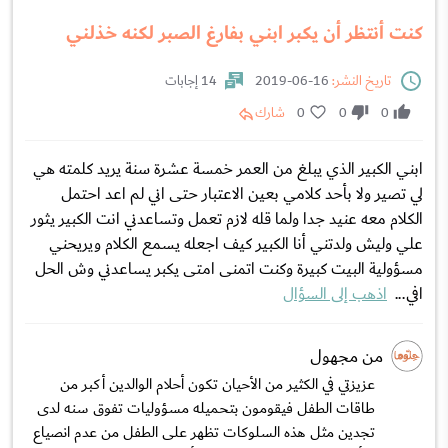
كنت أنتظر أن يكبر ابني بفارغ الصبر لكنه خذلني
تاريخ النشر:
16-06-2019
14 إجابات
0
0
0
شارك
ابني الكبير الذي يبلغ من العمر خمسة عشرة سنة يريد كلمته هي
لي تصير ولا بأحد كلامي بعين الاعتبار حتى اني لم اعد احتمل
الكلام معه عنيد جدا ولما قله لازم تعمل وتساعدني انت الكبير يثور
علي وليش ولدتني أنا الكبير كيف اجعله يسمع الكلام ويريحني
مسؤولية البيت كبيرة وكنت اتمنى امتى يكبر يساعدني وش الحل
افي...
اذهب إلى السؤال
من مجهول
عزيزتي في الكثير من الأحيان تكون أحلام الوالدين أكبر من
طاقات الطفل فيقومون بتحميله مسؤوليات تفوق سنه لدى
تجدين مثل هذه السلوكات تظهر على الطفل من عدم انصياع