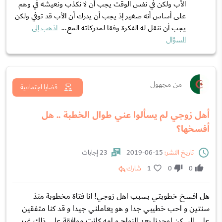
الأب ولكن في نفس الوقت يجب أن لا نكذب ونعيشه في وهم
على أساس أنه صغير إذ يجب أن يدرك أن الأب قد توفي ولكن
يجب أن ننقل له الفكرة وفقا لمدركاته المع...
اذهب إلى
السؤال
من مجهول
قضايا اجتماعية
أهل زوجي لم يسألوا عني طوال الخطبة .. هل
أفسخها؟
تاريخ النشر:
15-06-2019
23 إجابات
0
0
1
شارك
هل افسخ خطوبتي بسبب اهل زوجي! انا فتاة مخطوبة منذ
سنتين و احب خطيبي جدا و هو يعاملني جيدا و قد كنا متفقين
على السكن لوحدنا بعد الزواج و امه كانت موافقة على ذلك غير