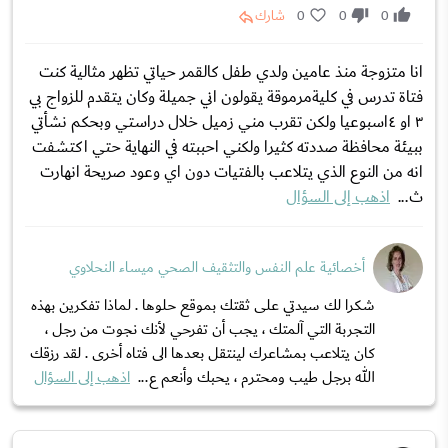
0
0
0
شارك
انا متزوجة منذ عامين ولدي طفل كالقمر حياتي تظهر مثالية كنت
فتاة تدرس في كليةمرموقة يقولون اني جميلة وكان يتقدم للزواج بي
٣ او ٤اسبوعيا ولكن تقرب مني زميل خلال دراستي وبحكم نشأتي
ببيئة محافظة صددته كثيرا ولكني احببته في النهاية حتي اكتشفت
انه من النوع الذي يتلاعب بالفتيات دون اي وعود صريحة انهارت
ث...
اذهب إلى السؤال
أخصائية علم النفس والتثقيف الصحي ميساء النحلاوي
شكرا لك سيدتي على ثقتك بموقع حلوها . لماذا تفكرين بهذه
التجربة التي آلمتك ، يجب أن تفرحي لأنك نجوت من رجل ،
كان يتلاعب بمشاعرك لينتقل بعدها الى فتاه أخرى . لقد رزقك
الله برجل طيب ومحترم ، يحبك وأنعم ع...
اذهب إلى السؤال