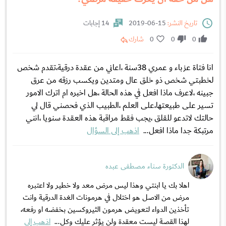
تاريخ النشر:
15-06-2019
14 إجابات
0
0
0
شارك
انا فتاة عزباء و عمري 38سنة ،اعاني من عقدة درقية،تقدم شخص
لخطبتي شخص ذو خلق عال ومتدين ويكسب رزقه من عرق
جبينه ،لاعرف ماذا افعل في هذه الحالة ،هل اخبره ام اترك الامور
تسير على طبيعتها،على العلم ،الطبيب الذي فحصني قال لي
حالتك لاتدعو للقلق ،يجب فقط مراقبة هذه العقدة سنويا ،انني
مرتبكة جدا ماذا افعل...
اذهب إلى السؤال
الدكتورة سناء مصطفى عبده
اهلا بك يا ابنتي وهذا ليس مرض معد ولا خطير ولا اعتبره
مرض من الاصل هو اختلال في هرمونات الغدة الدرقية وانت
تأخذين الدواء لتعويض هرمون الثيروكسين بخفضه او رفعه،
لهذا القصة ليست معقدة ولن يؤثر عليك وكل...
اذهب إلى