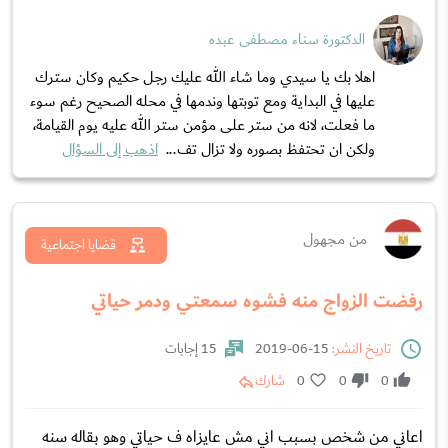
الدكتورة سناء مصطفى عبده
اهلا بك يا سيدي وما شاء الله عليك رجل حكيم وكان سترك
عليها في البداية ومع توبتها وندمها في محله الصحيح رغم سوء
ما فعلت، لانه من ستر على مؤمن ستر الله عليه يوم القيامة،
ولكن ان تحتفظ بصوره ولا تزال تف...
اذهب إلى السؤال
من مجهول
قضايا اجتماعية
رفضت الزواج منه فشوه سمعتي ودمر حياتي
تاريخ النشر:
15-06-2019
15 إجابات
0
0
0
شارك
اعاني من شخص بسبب اني مش عايزاه ف حياتي وهو بقاله سنه