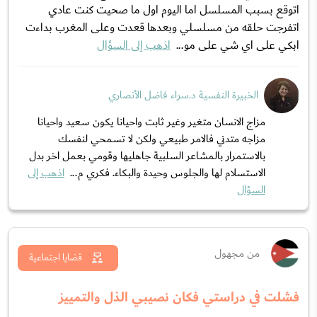
اتوقع بسبب المسلسل اما اليوم اول ما صحيت كنت عادي
اتفرجت حلقه من مسلسلي وبعدها قعدت وعلى المغرب بداءت
ابكي على اي شي على مو...
اذهب إلى السؤال
الخبيرة النفسية د.سراء فاضل الأنصاري
مزاج الانسان متغير وغير ثابت واحيانا يكون سعيد واحيانا
مزاجه متدني فالامر طبيعي ولكن لا تسمحي لنفسك
بالاستمرار بالمشاعر السلبية جاهليها وقومي بعمل اخر بدل
الاستسلام لها والجلوس وحيدة والبكاء. فكري م...
اذهب إلى
السؤال
من مجهول
قضايا اجتماعية
فشلت في دراستي فكان نصيبي الذل والتمييز