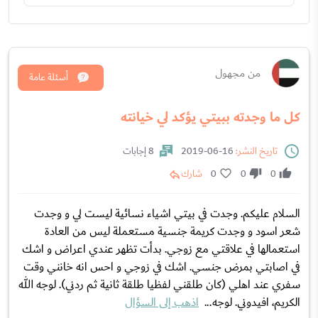
من مجهول
أسئلة عامة
كل ما وجدته ببيتي يؤكد لي خيانته
تاريخ النشر:
16-06-2019
8 إجابات
0
0
0
شارك
السلام عليكم. وجدت في بيتي اشياء نسائية ليست لي و وجدت
شعر اسود و وجدت كريمة جنسية مستعملة ليس من العادة
استعمالها في علاقتي مع زوجي. بدأت تظهر عندي اعراض و اشك
في اصابتي بمرض جنسي. اشك في زوجي و احس انه خانني وقت
سفري عند اهلي (كان طلقني لفظيا طلقة ثانية ثم ردني). لوجه الله
الكريم، افيدوني. لوجه...
اذهب إلى السؤال