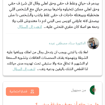
بيدمر ف حياتي وعلط ف حقي وحق اهلي وقال كل شئ ف حقي
وحق اهلي ممكن تتخيلوه واخرها بيدمر حياتي مع الشخص اللي
هتخطبله وبيبعتله حاجات ف حقي غلط وكذب والشخص دا مش
بيصدق لانه عارفني كويس بس البني ادم دا معندوش قلب ولا
رحمه هو اصلا كان مقري فتحتي عليه...
اذهب إلى السؤال
الدكتورة سناء مصطفى عبده
اهلا بك يا ابنتي ويجب ان يتدخل رجال من اهلك ويبلغوا عليه
الشرطة ويتهمونه بقذف المحصنات الغافلات وتشويه السمعة
او التشهير، لا تخافي منه والا ستبقي تحت تهديده مدى حياتك،
لذا اقطعي الشك باليقين ودعيه يتف...
اذهب إلى السؤال
من مجهول
قضايا اجتماعية
هل من حقه أن يعرف حقيقة مرضي؟