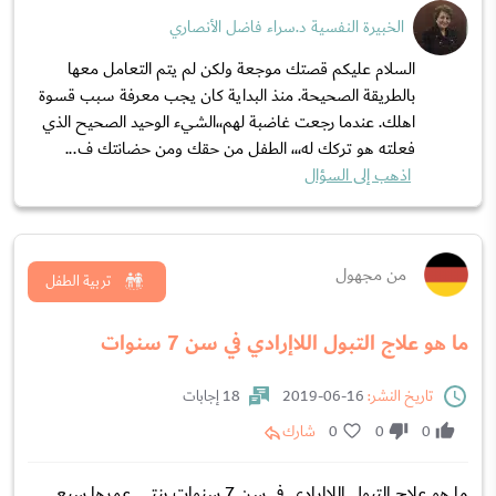
الخبيرة النفسية د.سراء فاضل الأنصاري
السلام عليكم قصتك موجعة ولكن لم يتم التعامل معها
بالطريقة الصحيحة. منذ البداية كان يجب معرفة سبب قسوة
اهلك. عندما رجعت غاضبة لهم،،الشيء الوحيد الصحيح الذي
فعلته هو تركك له،،، الطفل من حقك ومن حضانتك ف...
اذهب إلى السؤال
من مجهول
تربية الطفل
ما هو علاج التبول اللاإرادي في سن 7 سنوات
تاريخ النشر:
16-06-2019
18 إجابات
0
0
0
شارك
ما هو علاج التبول اللاإرادي في سن 7 سنوات بنتي عمرها سبع