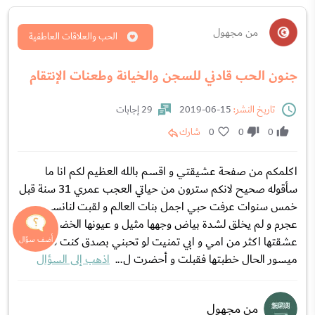
من مجهول
الحب والعلاقات العاطفية
جنون الحب قادني للسجن والخيانة وطعنات الإنتقام
تاريخ النشر:
15-06-2019
29 إجابات
0
0
0
شارك
اكلمكم من صفحة عشيقتي و اقسم بالله العظيم لكم انا ما
سأقوله صحيح لانكم سترون من حياتي العجب عمري 31 سنة قبل
خمس سنوات عرفت حبي اجمل بنات العالم و لقبت لنانسي
عجرم و لم يخلق لشدة بياض وجهها مثيل و عيونها الخضراء
عشقتها اكثر من امي و ابي تمنيت لو تحبني بصدق كنت شاب
ميسور الحال خطبتها فقبلت و أحضرت ل...
اذهب إلى السؤال
من مجهول