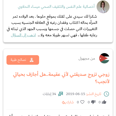
أخصائية علم النفس والتثقيف الصحي ميساء النحلاوي
شكرا لك سيدي على ثقتك بموقع حلوها . بعد الولاده تمر
المرأه بحاله اكتئاب وفقدان رغبه في العلاقه الجنسيه بسبب
التغييرات التي حصلت في جسمها وبسبب الجهد الذي تبذله في
رعايه طفلها ، فهي تسهر طويلا معه ولا...
اذهب إلى السؤال
من مجهول
نصائح طبية
زوجي تزوج صديقتي لأني عقيمة..هل أجازف بحياتي
لأنجب؟
تاريخ النشر:
15-06-2019
34 إجابات
0
0
0
شارك