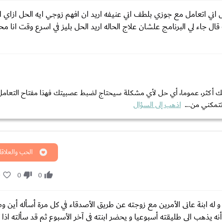
اقي اي حلول اني اتعامل مع جوزي بلطف اني عنيفه اريد ان افهم زوجي ايه الحل ازاي 
 جاء لي البرنامج علشان علاج الحاله اريد الحل بليز في اسرع وقت انا مح
تك أكثر، عموما، أي حل لأي مشكلة سيحتاج لضبط عصبيتك فهذا مفتاح التعام
تمكني من...
اذهب إلى السؤال
الحب والعلاقا
0
0
0
له ابنة عانى الأمرين مع زوجته عن طريق الأصدقاء في كل مرة أسأله أين و
 يذهب الى طليقته أسبوعيا و يحضر ابنته في آخر الأسبوع ثم قد سألته اذا ك