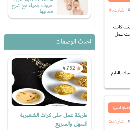
حروف جميلة مع شرح
شارك
معانيها
الانترنت كانت
بحت عمل
احدث الوصفات
4.762
وجك بالطبع
قضايا اسرية
طريقة عمل حلى كرات الشعيرية
شارك
السهل والسريع