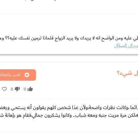
ي عليه ومن الواضح انه لا يريدك ولا يريد الزواج فلماذا ترمين نفسك عليه؟؟ و
ب إلى السؤال
كل شيء؟
الحب والعلاقا
0
0
0
دائما ،وكانت نظرات واضحة،ولأن عذا شخص كلهم يقولون أنه يستحي ويغ
،لكن مرة مريت جنبه ومعه شباب.. وكانوا يشكرون جمالي،فقام هو بإهانة 