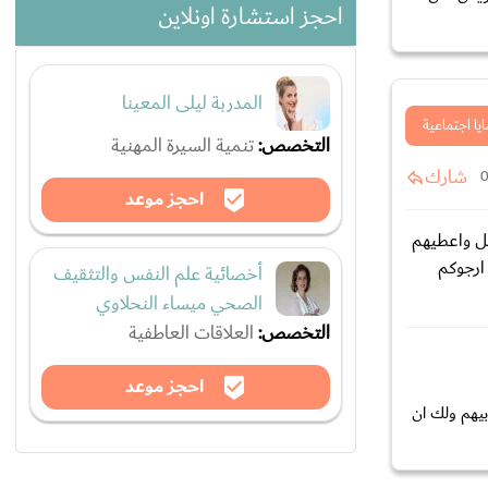
احجز استشارة اونلاين
المدربة ليلى المعينا
يا اجتماعية
التخصص:
تنمية السيرة المهنية
شارك
احجز موعد
ضل واعطيهم
ارجوكم
أخصائية علم النفس والتثقيف
الصحي ميساء النحلاوي
التخصص:
العلاقات العاطفية
احجز موعد
بيهم ولك ان