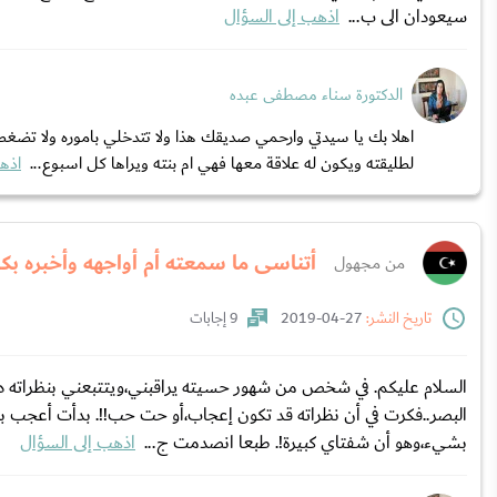
سيعودان الى ب...
اذهب إلى السؤال
الدكتورة سناء مصطفى عبده
اهلا بك يا سيدتي وارحمي صديقك هذا ولا تتدخلي باموره ولا تضغط
لطليقته ويكون له علاقة معها فهي ام بنته ويراها كل اسبوع...
اذه
أتناسى ما سمعته أم أواجهه وأخبره ب
من مجهول
تاريخ النشر:
27-04-2019
9 إجابات
السلام عليكم. في شخص من شهور حسيته يراقبني،ويتتبعني بنظراته 
البصر..فكرت في أن نظراته قد تكون إعجاب،أو حت حب!!. بدأت أعجب به
بشيء،وهو أن شفتاي كبيرة!. طبعا انصدمت ج...
اذهب إلى السؤال