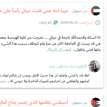
غيرة ابنة عمي قلبت حياتي رأساً على 
من مجهول
تاريخ النشر:
27-04-2019
10 إجابات
انا انسانه والحمدالله ناجحة في حياتي .... تخرجت من كلية الهندسة ب
هي قد رسبت في الجامعة اكثر عن مرة ولم تتوظف بسبب هذا الشيء ...
بنتها فيني وتقول...
اذهب إلى السؤال
الدكتورة سناء مصطفى عبده
اهلا بك يا ابنتي واعتقد ان هذا حديث الاهل ويجب ان يتكلم ابوك م
امامهم وانقطعي عن اخبارهم بامورك الخاصة ولا تبوحي له...
اذهب
أحبطتني بكلامها الذي يكسر جناح آمالي
من مجهول