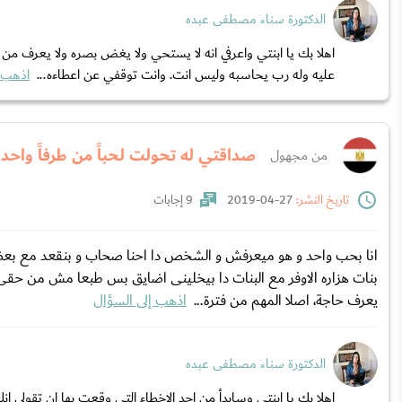
الدكتورة سناء مصطفى عبده
اهلا بك يا ابنتي واعرفي انه لا يستحي ولا يغض بصره ولا يعرف من ا
عليه وله رب يحاسبه وليس انت. وانت توقفي عن اعطاءه...
اذهب إ
صداقتي له تحولت لحباً من طرفاً واحد
من مجهول
تاريخ النشر:
27-04-2019
9 إجابات
انا بحب واحد و هو ميعرفش و الشخص دا احنا صحاب و بنقعد مع بعض
بنات هزاره الاوفر مع البنات دا بيخلينى اضايق بس طبعا مش من حقى
يعرف حاجة، اصلا المهم من فترة...
اذهب إلى السؤال
الدكتورة سناء مصطفى عبده
اهلا بك يا ابنتي وسابدأ من احد الاخطاء التي وقعت بها ان تقول