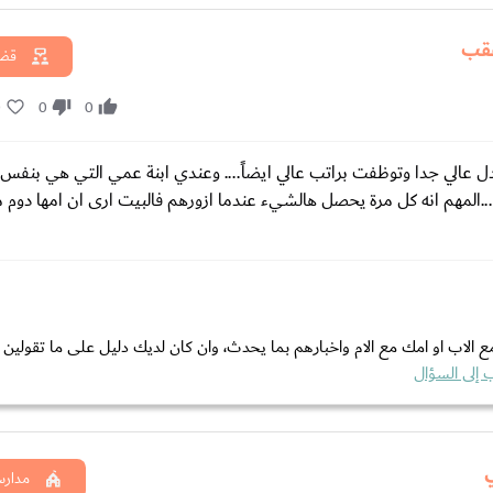
عقب
قضا
0
0
0
معدل عالي جدا وتوظفت براتب عالي ايضاً.... وعندي ابنة عمي التي هي بنف
المهم انه كل مرة يحصل هالشيء عندما ازورهم فالبيت ارى ان امها دوم م
ع الاب او امك مع الام واخبارهم بما يحدث، وان كان لديك دليل على ما تقولين 
 إلى السؤال
مدارس