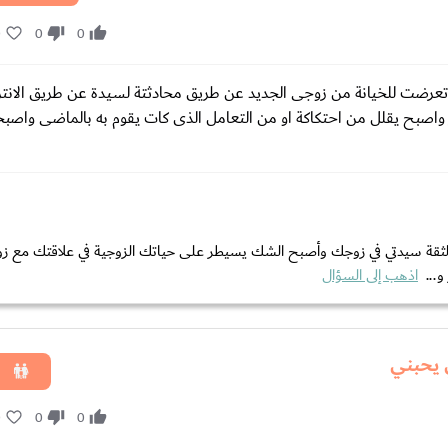
0
0
0
رضت للخيانة واطلقت وتزوجت بعدها ب10 سنوات وتعرضت للخيانة من زوجى الجديد عن طريق محادثتة لسيدة عن طريق 
ير واصبح يقلل من احتكاكة او من التعامل الذى كات يقوم به بالماضى واص
الثقة سيدتي في زوجك وأصبح الشك يسيطر على حياتك الزوجية في علاقتك مع ز
و...
اذهب إلى السؤال
 يحبني
0
0
0