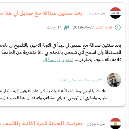
بعد سنتين صداقة مع صديق لي هذا م
من مجهول
تاريخ النشر:
27-04-2019
14 إجابات
بعد سنتين صداقة مع صديق لي ..بدأ في الاونة الاخيرة بالتلميح لي با
المستقلة ولن اسمح لأي شخص بالتحكم بي ..انا متخرجة من الجامعة 
كلامه بأنه سوف يصارحن...
اذهب إلى السؤال
الدكتورة سناء مصطفى عبده
اهلا بك يا ابنتي وما شاء الله عليك بشكل عام تعرفين كيف تدار
اخباره واحذري ان تبوحي له باي مشاعر، واعتقد ان هذا الحب لا ق..
تعرضت للخيانة للمرة الثانية وللأسف ه
من مجهول