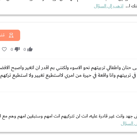
ك ا...
اذهب إلى السؤال
قضا
0
0
0
لى حنان واطفالي تربيتهم نحو الاسوء ولكنني بم اقدر ان اتغير واصبح الاف
تربيتهم وانا واقعة في حيرة من امري لااستطيع تغيير ولا استطيع تركهم 
 الى جهد وانت غير قادرة عليه، انت لن تتركيهم انت امهم وستبقين امهم وهم مع ا
ى السؤال