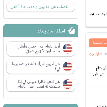
انفصلت عن خطيبي وندمت ماذا أفعل
 يشاء فذنبه
اسئلة من بلدك
ت العاطفية
أريد الزواج من أجنبي وأهلي
يضغطون لأتزوج شرقي
شارك
هل أتزوج امرأة لا أشعر بتقديرها
ن بتاع
لي؟
 مش عايزه
هل تتغير نظرة حبيبي لي إذا
سلمت له نفسي قبل الزواج
كويس، هل