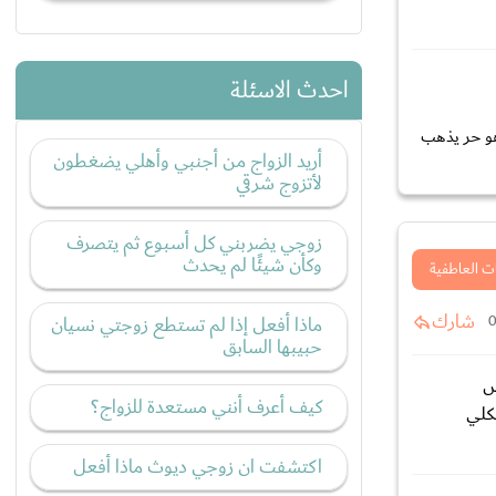
احدث الاسئلة
هو حر يذهب
أريد الزواج من أجنبي وأهلي يضغطون
لأتزوج شرقي
زوجي يضربني كل أسبوع ثم يتصرف
وكأن شيئًا لم يحدث
ت العاطفية
شارك
ماذا أفعل إذا لم تستطع زوجتي نسيان
حبيبها السابق
ض
كيف أعرف أنني مستعدة للزواج؟
شكلي
اكتشفت ان زوجي ديوث ماذا أفعل