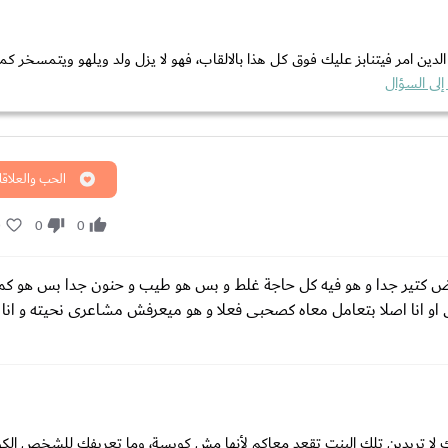
لدين امر فيتنابز عليك فوق كل هذا بالالقاب، فهو لا يزل ولد ويلهو ويتمسخر كما
لى السؤال
الحب والعلاقا
0
0
0
 كتير جدا و هو فيه كل حاجة غلط و بس هو طيب و حنون جدا بس هو كما
 او انا اصلا بتعامل معاه كصحبى فعلا و هو ميعرفش مشاعرى نحيته و انا
ي انك لا تريدين تلك البنت تقعد معاكم لأنها مش كويسة، وما تعريفك للشخص ال