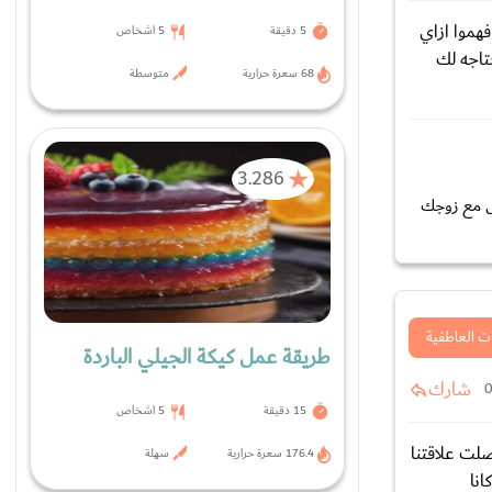
افهموا ازاي
5 دقيقة
5 اشخاص
تاجه لك
68 سعرة حرارية
متوسطة
3.286
ل مع زوجك
ت العاطفية
طريقة عمل كيكة الجيلي الباردة
شارك
15 دقيقة
5 اشخاص
صلت علاقتنا
176.4 سعرة حرارية
سهلة
انا