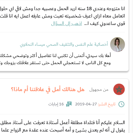
انا متزوجه وعندي 18 سنه اريد الحمل وعصبيه جدا ومش ل
اتعامل معاه ازاي اعرف شخصيته تعبت ومش عارفه اعمل ايه انا قلت قال
قوي ساعدوني كيف ا...
اذهب إلى السؤال
أخصائية علم النفس والتثقيف الصحي ميساء النحلاوي
أهلا بك سيدتي، أتمنى أن تكتبي لنا تفاصيل أكثر وتوضحي مشكل
ومع كل الناس. لا تستعجلي الحمل حتى تستقر علاقتك بزوجك وت
هل هنالك أمل في علاقتنا أم ماذا؟
من مجهول
تاريخ النشر:
27-04-2019
16 إجابات
السلام عليكم أنا فتلداة مطلقة أعمل أستاذة تعرفت على أستاذ مطلق و 
يقول لي أنه لم يعدني بشيئ و أمه أصبحت عنده عقدة مع الزواج علما أنه