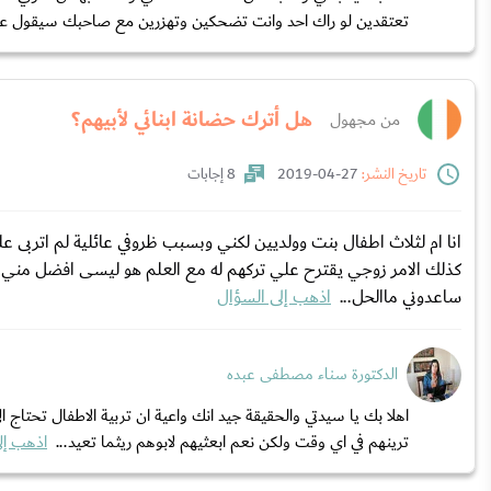
تعتقدين لو راك احد وانت تضحكين وتهزرين مع صاحبك سيقول عن
هل أترك حضانة ابنائي لأبيهم؟
من مجهول
تاريخ النشر:
27-04-2019
8 إجابات
انا ام لثلاث اطفال بنت وولديين لكني وبسبب ظروفي عائلية لم اتربى ع
كذلك الامر زوجي يقترح علي تركهم له مع العلم هو ليسى افضل مني في 
ساعدوني ماالحل...
اذهب إلى السؤال
الدكتورة سناء مصطفى عبده
اهلا بك يا سيدتي والحقيقة جيد انك واعية ان تربية الاطفال تحتاج
ترينهم في اي وقت ولكن نعم ابعثيهم لابوهم ريثما تعيد...
اذهب إل