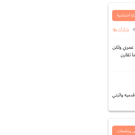
يا اجتماعية
شارك
س عمري ولكن
ا تقارن
قدميه واثبتي
 وجامعات