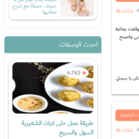
حروف جميلة مع شرح
شارك
معانيها
وقفت بجانبه
جي واصبح
احدث الوصفات
4.762
كن يا سيدتي
ت العاطفية
طريقة عمل حلى كرات الشعيرية
شارك
السهل والسريع