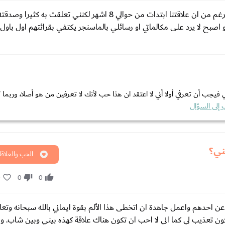
كيف اعرف أنه يحبني وهو يتجاهلنيانا امراة احب شخص بل اعشقه بالرغم من ان علاقتنا ابتدات من حوالي 8 اشهر لكنني
صبح لا يرد على مكالماتي او رسائلي بالماسنجر يكتفي بقرائتهم اول باول الا
يجب أن تعرفي أولا أني لا اعتقد ان هذا حب لأنك لا تعرفين من هو أصلا، وربما 
إلى السؤال
ني؟
الحب والعلاقا
0
0
0
ن احدهم واعمل جاهدة ان اتخطى هذا الألم بقوة ايماني بالله سبحانه وتعا
عذيب لي كما اني لا احب ان تكون هناك علاقة كهذه بيني وبين شاب. وا