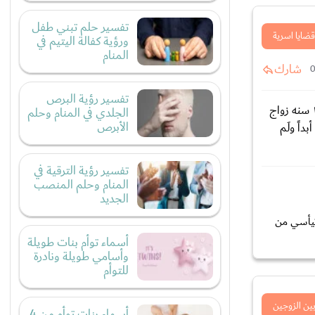
تفسير حلم تبني طفل
قضايا اسرية
ورؤية كفالة اليتيم في
المنام
شارك
تفسير رؤية البرص
اريد حلاً انا أمراه في نهابه الثلاثين متزوجه ولي ثلاثه اولاد مشكلتي من بدايه زواجي تزوجت من أقارب وفرق الثقافة كثير واضح والاخلاق وصبرت ١٨ سنه زواج
الجلدي في المنام وحلم
الأبرص
اً ولَم
تفسير رؤية الترقية في
المنام وحلم المنصب
الجديد
تيأسي من
أسماء توأم بنات طويلة
وأسامي طويلة ونادرة
للتوأم
بين الزوجين
أسماء بنات توأم من 4