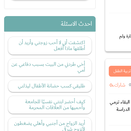
احدث الاسئلة
رة ولم
اكتشفت أني لا أحب زوجتي وأريد أن
أطلقها ماذا أفعل
أخي طردني من البيت بسبب دفاعي عن
أمي
تربية الطفل
شارك
طليقي كسب حضانة الأطفال ليذلني
كيف أحضر ابنتي نفسيًا للجامعة
جبرتها على البقاء ترمي
وأحميها من العلاقات المحرمة
الدراسة
أريد الزواج من أجنبي وأهلي يضغطون
لأتزوج شرقي