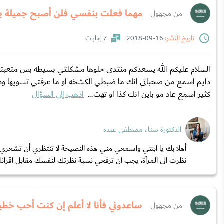
مهما فعلت بنفسي فلن أصبح جميلة بن
من مجهول
تاريخ النشر:
16-09-2018
7 إجابات
السلام عليكم الله يسعدكم منتدى حلوها مشكلتي بسيطه بس متعبتن
دايم اسمع من صحباتي انك ما ضبطي الكشخه او ما عرفتي تسويها ودا
كثير اسمع عاد مو باين انك كذا او تهت...
اذهب إلى السؤال
الدكتورة سناء مصطفى عبده
أهلا بك يا ابنتي واسمعي مني هذه النصيحة لا تنتظري أن تشعري 
نظرت الى المرآة، يجب ان ترفعي نسبة نظرتك لنفسك مقابل اقرانك
ساعدوني فأنا لا أعلم إن كنت أحب خطيب
من مجهول