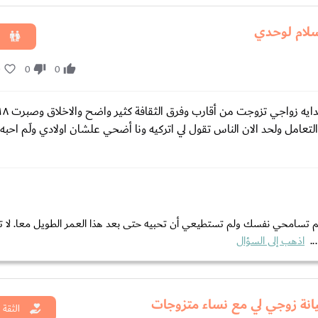
لام لوحدي
0
0
0
عامل ولحد الان الناس تقول لي اتركيه ونا أضحي علشان اولادي ولَم احبه أبد
ولم تسامحي نفسك ولم تستطيعي أن تحبيه حتى بعد هذا العمر الطويل معا. لا 
..
اذهب إلى السؤال
نة زوجي لي مع نساء متزوجات
الثقة 