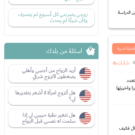
 الدراسة
زوجي يضربني كل أسبوع ثم يتصرف
وكأن شيئًا لم يحدث
قضايا اسرية
اسئلة من بلدك
شارك
أريد الزواج من أجنبي وأهلي
يضغطون لأتزوج شرقي
زاوج متعدد
 واخبرتها
هل أتزوج امرأة لا أشعر بتقديرها
لي؟
هل تتغير نظرة حبيبي لي إذا
سلمت له نفسي قبل الزواج
فال فكيف