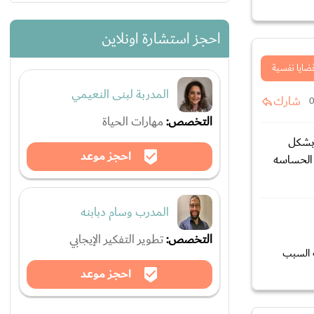
احجز استشارة اونلاين
ضايا نفسية
المدربة لبنى النعيمي
شارك
التخصص:
مهارات الحياة
 بشكل
احجز موعد
 الحساسه
المدرب وسام دبابنه
التخصص:
تطوير التفكير الإيجابي
ه السبب
احجز موعد