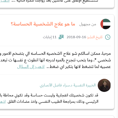
ستستطيع الإنفاق على عائلتين بعد زواجك للمره الثانيه ....
اذهب إ
ما هو علاج الشخصية الحساسة؟
من مجهول
تاريخ النشر:
16-09-2018
11 إجابات
مرحبا، ممكن اسالكم شو علاج ااشخصيه الحساسه الي بتضخم الامور وا
شخصي *، وما بتحب تنجرح بالمره لدرجه انها انطوت ع نفسها ت تب
عصبيه لما تنضغط لانها بتكبر اي ضغط...
اذهب إلى السؤال
الخبيرة النفسية د.سراء فاضل الأنصاري
قد تكون شخصيتك انفجارية وليست حساسة وقد تكوني محاطة بافكار 
الرئيسي وذلك بمراجعة الطبيب النفسي واخذ مضادات القلق
اذهب