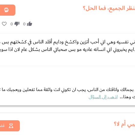
ظر الجميع، فما الحل؟
0
0
0
ي نفسيه وهي اني أحب أتزين واكشخ ودايم أقلد الناس في كشختهم بس 
يم يخبروني اني انسانه عاديه مو بس صحباتي الناس بشكل عام لان اذا س
بجمالك واناقتك من الناس، يجب ان تكوني انت واثقة مما تفعلين ويعجبك ما ت
 وهذا...
اذهب إلى السؤال
ي أم لا؟
قضا