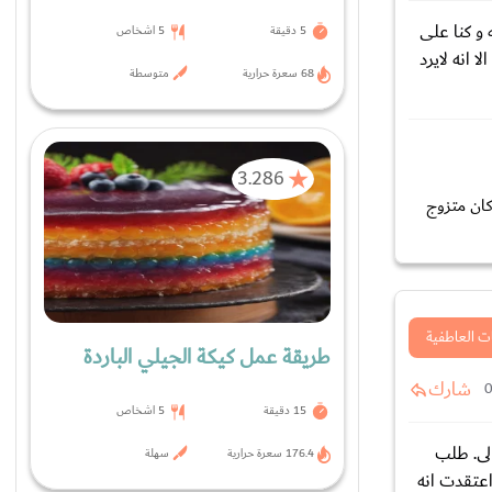
 تعلقت به كثيرا وصدقته و كنا على
5 دقيقة
5 اشخاص
 انه لايرد
68 سعرة حرارية
متوسطة
3.286
كان متزوج
ت العاطفية
طريقة عمل كيكة الجيلي الباردة
شارك
15 دقيقة
5 اشخاص
لى. طلب
176.4 سعرة حرارية
سهلة
عتقدت انه