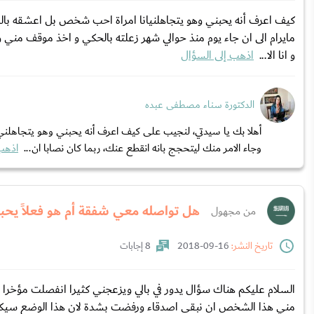
مايرام الى ان جاء يوم منذ حوالي شهر زعلته بالحكي و اخذ موقف مني و ا
و انا الا...
اذهب إلى السؤال
الدكتورة سناء مصطفى عبده
أهلا بك يا سيدتي، لنجيب على كيف اعرف أنه يحبني وهو يتجاهلني ف
وجاء الامر منك ليتحجج بانه انقطع عنك، ربما كان نصابا ان...
اذهب 
هل تواصله معي شفقة أم هو فعلاً يحب
من مجهول
تاريخ النشر:
16-09-2018
8 إجابات
السلام عليكم هناك سؤال يدور في بالي ويزعجني كثيرا انفصلت مؤخرا ع
مني هذا الشخص ان نبقى اصدقاء ورفضت بشدة لان هذا الوضع سيكون ت