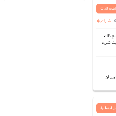
تطوير الذات
شارك
مع ذلك
ويت شيء
رين ان
يا اجتماعية