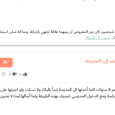
 شخصين كان من المفروض ان بينهما علاقة تنتهي بارتباط. وبما انه صلى استخا
..
اذهب إلى السؤال
هب إلى المدرسة
0
2
0
السلام عليكم احبتي في الله أنا محتارة في أمر طفلتي التي تبلغ من العمر 6 سنوات كلما أخدتها الى المدرسة تبدأ بالبكاء ولا تسكت ولو ا
دراسة ومع الدخول المدرسي تتصرف بهذه الطريقة ولما أسالها لمذا لا تحبين 