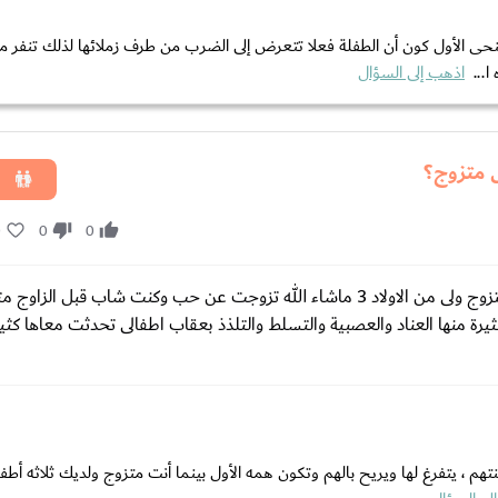
 الأول كون أن الطفلة فعلا تتعرض إلى الضرب من طرف زملائها لذلك تنفر من
ا...
اذهب إلى السؤال
ل متزوج؟
0
0
0
السلام عليكم أشكركم ع مجهودكم الرائع انا شاب ابلغ من العمر 37 متزوج ولى من الاولاد 3 ماشاء الله تزوجت عن حب وكنت شاب قبل ال
ة منها العناد والعصبية والتسلط والتلذذ بعقاب اطفالى تحدثت معاها كثيرا
تهم ، يتفرغ لها ويريح بالهم وتكون همه الأول بينما أنت متزوج ولديك ثلاثه أط