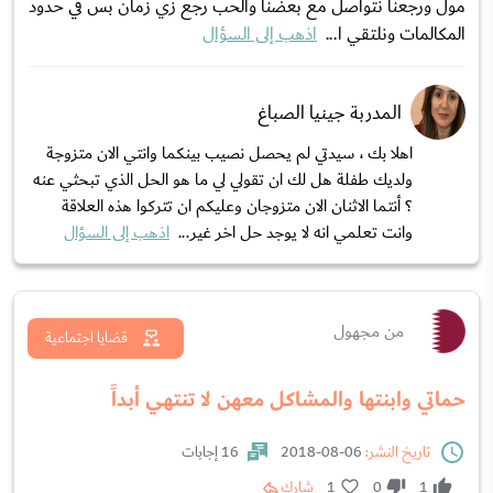
مول ورجعنا نتواصل مع بعضنا والحب رجع زي زمان بس في حدود
المكالمات ونلتقي ا...
اذهب إلى السؤال
المدربة جينيا الصباغ
اهلا بك ، سيدتي لم يحصل نصيب بينكما وانتي الان متزوجة
ولديك طفلة هل لك ان تقولي لي ما هو الحل الذي تبحثي عنه
؟ أنتما الاثنان الان متزوجان وعليكم ان تتركوا هذه العلاقة
وانت تعلمي انه لا يوجد حل اخر غير...
اذهب إلى السؤال
من مجهول
قضايا اجتماعية
حماتي وابنتها والمشاكل معهن لا تنتهي أبداً
تاريخ النشر:
06-08-2018
16 إجابات
1
0
1
شارك