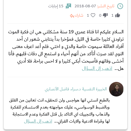
تاريخ النشر:
07-08-2018
15 إجابات
1
0
1
شارك
السلام عليكم انا فتاة عمري 19 سنة مشكلتي هي ان فكرة الموت
تراودني كثيرا خاصة في الليل. فمؤخرا بدأ ينتابني شعور ان أحد
أفراد العائلة سيموت خاصة والدتي و اختي. فلم أعد اعرف معنى
النوم. لقد صرت أتأكد من أنهم أحياء و استمع الى دقات قلبهم. فأنا
أخشى وفاتهم فأصبحت أبكي كثيرا و لا احس براحة. فلا أدري
هل...
اذهب إلى السؤال
الخبيرة النفسية د.سراء فاضل الأنصاري
بالطبع انستي انها هواجس ولن تتحقق،، انت تعانين من القلق
وبالضبط الوسواسي،، عليك مواجهته بعدم الاستسلام للفكرة
والذهاب والتجييك اي التاكد بل قتل الفكرة وعدم الاستجابة
لها وقراءة الادعية والايات القراني...
اذهب إلى السؤال