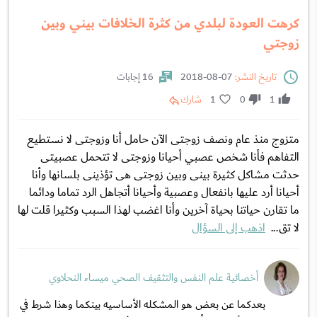
كرهت العودة لبلدي من كثرة الخلافات بيني وبين
زوجتي
تاريخ النشر:
07-08-2018
16 إجابات
1
0
1
شارك
متزوج منذ عام ونصف زوجتى الآن حامل أنا وزوجتى لا نستطيع
التفاهم فأنا شخص عصبي أحيانا وزوجتى لا تتحمل عصبيتى
حدثت مشاكل كثيرة بينى وبين زوجتى هى تؤذينى بلسانها وأنا
أحيانا أرد عليها بانفعال وعصبية وأحيانا أتجاهل الرد تماما ودائما
ما تقارن حياتنا بحياة آخرين وأنا اغضب لهذا السبب وكثيرا قلت لها
لا تق...
اذهب إلى السؤال
أخصائية علم النفس والتثقيف الصحي ميساء النحلاوي
بعدكما عن بعض هو المشكله الأساسيه بينكما وهذا شرط في