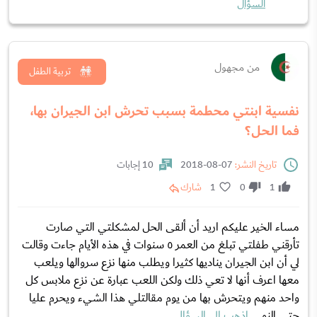
السؤال
من مجهول
تربية الطفل
نفسية ابنتي محطمة بسبب تحرش ابن الجيران بها،
فما الحل؟
تاريخ النشر:
07-08-2018
10 إجابات
1
0
1
شارك
مساء الخير عليكم اريد أن ألقى الحل لمشكلتي التي صارت
تأرقني طفلتي تبلغ من العمر ٥ سنوات في هذه الأيام جاءت وقالت
لي أن ابن الجيران يناديها كثيرا ويطلب منها نزع سروالها ويلعب
معها اعرف أنها لا تعي ذلك ولكن اللعب عبارة عن نزع ملابس كل
واحد منهم ويتحرش بها من يوم مقالتلي هذا الشيء ويحرم عليا
حتى النو...
اذهب إلى السؤال