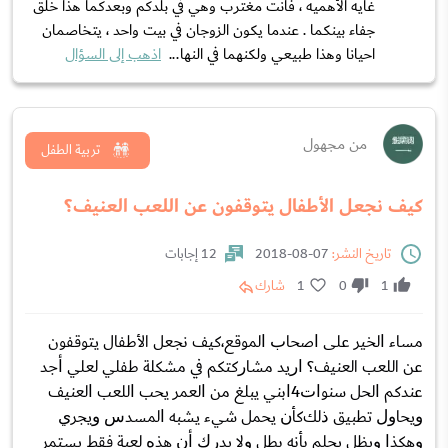
غايه الأهميه ، فأنت مغترب وهي في بلدكم وبعدكما هذا خلق
جفاء بينكما . عندما يكون الزوجان في بيت واحد ، يتخاصمان
احيانا وهذا طبيعي ولكنهما في النها...
اذهب إلى السؤال
من مجهول
تربية الطفل
كيف نجعل الأطفال يتوقفون عن اللعب العنيف؟
تاريخ النشر:
07-08-2018
12 إجابات
1
0
1
شارك
ﻣﺴﺎء ﺍﻟﺨﻴﺮ ﻋﻠﻰ ﺍﺻﺤﺎﺏ ﺍﻟﻤﻮﻗﻊ،كيف نجعل الأطفال يتوقفون
عن اللعب العنيف؟ ﺍﺭﻳﺪ ﻣﺸﺎﺭﻛﺘﻜﻢ ﻓﻲ ﻣﺸﻜﻠﺔ ﻃﻔﻠﻲ ﻟﻌﻠﻲ ﺃﺟﺪ
ﻋﻨﺪﻛﻢ ﺍﻟﺤﻞ ﺳﻨﻮﺍﺕ4ﺍﺑﻨﻲ ﻳﺒﻠﻎ ﻣﻦ ﺍﻟﻌﻤﺮ ﻳﺤﺐ ﺍﻟﻠﻌﺐ ﺍﻟﻌﻨﻴﻒ
ﻭﻳﺤﺎﻭﻝ ﺗﻄﺒﻴﻖ ﺫﻟﻚﻛﺄﻥ ﻳﺤﻤﻞ ﺷﻲء ﻳﺸﺒﻪ ﺍﻟﻤﺴﺪﺱ ﻭﻳﺠﺮﻱ
ﻭﻫﻜﺬﺍ ﻭﻳﻈﻞ ﻳﺤﻠﻢ ﺑﺄﻧﻪ ﺑﻄﻞ ﻭﻻ ﻳﺪﺭﻙ ﺃﻥ ﻫﺬﻩ ﻟﻌﺒﺔ ﻓﻘﻂ ﻳﺴﺘﻤﺮ