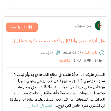
من مجهول
قضايا اسرية
هل أترك بيتي وأطفالي وأذهب بسبب كره حماتي لي
تاريخ النشر:
07-08-2018
14 إجابات
1
0
1
شارك
السلام عليكم انا امرأة عاملة في قطاع الصحة زوجة وأم لبنت 4
سنوات وصبي 2 اشهر متزوجة عن حب زوجي يحبني كثيرا
ويتعانل معي جيدا لكن احيانا امه تملأ قلبه ضدي وتحرضه
فيتصرف تصرفات غير منطقية كأنه يعاقبني تكلمت معه عديد
المرات عن تصرفات امه التي نحن نسكن عندها علما انه بإمكاننا
ان نشتري منزلا خاص لكن زوج...
اذهب إلى السؤال