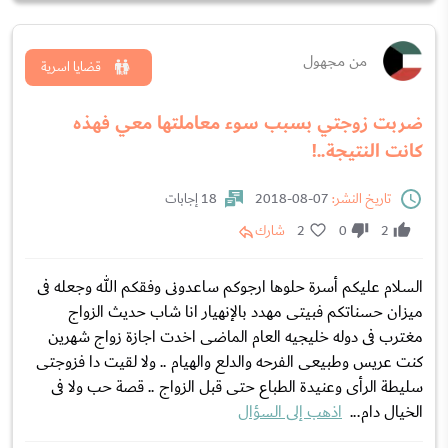
من مجهول
قضايا اسرية
ضربت زوجتي بسبب سوء معاملتها معي فهذه
كانت النتيجة..!
تاريخ النشر:
07-08-2018
18 إجابات
2
0
2
شارك
السلام عليكم أسرة حلوها ارجوكم ساعدونى وفقكم الله وجعله فى
ميزان حسناتكم فبيتى مهدد بالإنهيار انا شاب حديث الزواج
مغترب فى دوله خليجيه العام الماضى اخدت اجازة زواج شهرين
كنت عريس وطبيعى الفرحه والدلع والهيام .. ولا لقيت دا فزوجتى
سليطة الرأى وعنيدة الطباع حتى قبل الزواج .. قصة حب ولا فى
الخيال دام...
اذهب إلى السؤال