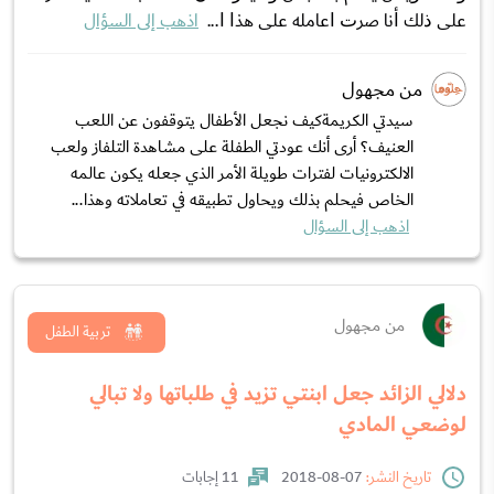
ﻋﻠﻰ ﺫﻟﻚ ﺃﻧﺎ ﺻﺮﺕ ﺍﻋﺎﻣﻠﻪ ﻋﻠﻰ ﻫﺬﺍ ﺍ...
اذهب إلى السؤال
من مجهول
سيدتي الكريمةكيف نجعل الأطفال يتوقفون عن اللعب
العنيف؟ أرى أنك عودتي الطفلة على مشاهدة التلفاز ولعب
الالكترونيات لفترات طويلة الأمر الذي جعله يكون عالمه
الخاص فيحلم بذلك ويحاول تطبيقه في تعاملاته وهذا...
اذهب إلى السؤال
من مجهول
تربية الطفل
دلالي الزائد جعل ابنتي تزيد في طلباتها ولا تبالي
لوضعي المادي
تاريخ النشر:
07-08-2018
11 إجابات