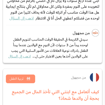
ابني عنده أربع سنوات ولا يزال نام في حضني بالرغم من محاولتي
لتعويده على النوم بمفردة ولكن كل محاولاتي لم تأتي بنتائج ايجابية
هل هذا الوقت مناسب أم اتركه للوقت لأنه يخاف كثيرا من النوم
لوحده من فضلكم اعطوني الحل أنا في الانتظار
اذهب إلى السؤال
من مجهول
سيدتي الكريمة في الحقيقة الوقت المناسب لتنويم الطفل
لوحده يبدأ من 3 سنوات لأن النوم مع الوالدين عندما يبدأ
الطفل بادراك نوعية العلاقات من الأمور السلبية التي يجب
على الوالدين أخذها بعين الاعتبار حتى ل...
اذهب إلى السؤال
من مجهول
تربية الطفل
كيف أتعامل مع ابنتي التي تأخذ المال من الجميع
بحجة أن والدها شحاذ؟