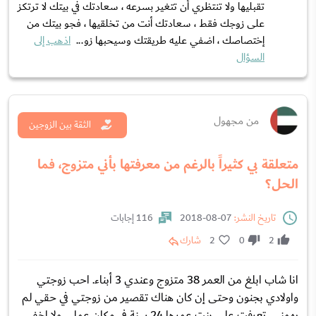
تقبليها ولا تنتظري أن تتغير بسرعه ، سعادتك في بيتك لا ترتكز
على زوجك فقط ، سعادتك أنت من تخلقيها ، فجو بيتك من
إختصاصك ، اضفي عليه طريقتك وسيحبها زو...
اذهب إلى
السؤال
من مجهول
الثقة بين الزوجين
متعلقة بي كثيراً بالرغم من معرفتها بأني متزوج، فما
الحل؟
تاريخ النشر:
07-08-2018
116 إجابات
2
0
2
شارك
انا شاب ابلغ من العمر 38 متزوج وعندي 3 أبناء. احب زوجتي
واولادي بجنون وحتى إن كان هناك تقصير من زوجتي في حقي لم
يهمني. تعرفت على بنت عمرها 24 سنة في مكان عملي ولا اخفي