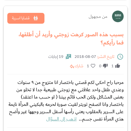
من مجهول
قضايا اسرية
بسبب هذه الصور كرهت زوجتي وأريد أن أطلقها،
فما رأيكم؟
تاريخ النشر:
07-08-2018
19 إجابات
1
0
1
شارك
مرحبا راح احكي لكم قصتي باختصار انا متزوج من ٩ سنوات
وعندي طفل واحد علاقتي مع زوجتي طبيعية جدا لا تخلو من
بعض المشاكل ولكن الحب قائم بيننا ( او حسب ما اعتقد)
باختصار وانا اتصفح تويتر لقيت صورة لحرمه بالبكيني المرأة نايمة
على السرير بالمقلوب يعني رأسها أسفل السرير وجهها غير وأضح
هذي المرأة نفس جسم...
اذهب إلى السؤال