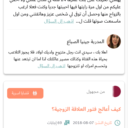
عليكم من اول مرة رايتها فيها احببتها جديا وكنت فعلا ارغب
بالزواج منها وحصل أن توفى لي شخص عزيز وهاتفتني ومن اول
ماسمعت صوتها قلت ل...
اذهب إلى السؤال
المدربة جينيا الصباغ
اهلا بك ، سيدي انت رجل متزوج ولديك اولاد فلا يجوز التلاعب
بحياة هذه الفتاة وكذلك مصير عائلتك لذا اما ان تبتعد عنها
وتحسم امرك او تتزوجها
اذهب إلى السؤال
من مجهول
قضايا اسرية
كيف أعالج فتور العلاقة الزوجية؟
تاريخ النشر:
07-08-2018
69 إجابات