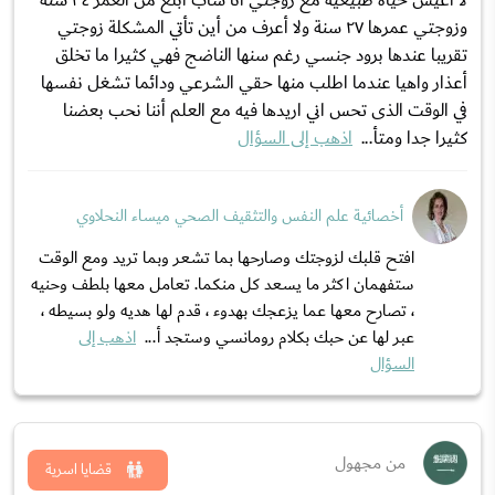
لا أعيش حياة طبيعية مع زوجتي انا شاب أبلغ من العمر ٣٤ سنة
وزوجتي عمرها ٢٧ سنة ولا أعرف من أين تأتي المشكلة زوجتي
تقريبا عندها برود جنسي رغم سنها الناضج فهي كثيرا ما تخلق
أعذار واهيا عندما اطلب منها حقي الشرعي ودائما تشغل نفسها
في الوقت الذى تحس اني اريدها فيه مع العلم أننا نحب بعضنا
كثيرا جدا ومتأ...
اذهب إلى السؤال
أخصائية علم النفس والتثقيف الصحي ميساء النحلاوي
افتح قلبك لزوجتك وصارحها بما تشعر وبما تريد ومع الوقت
ستفهمان اكثر ما يسعد كل منكما. تعامل معها بلطف وحنيه
، تصارح معها عما يزعجك بهدوء ، قدم لها هديه ولو بسيطه ،
عبر لها عن حبك بكلام رومانسي وستجد أ...
اذهب إلى
السؤال
من مجهول
قضايا اسرية