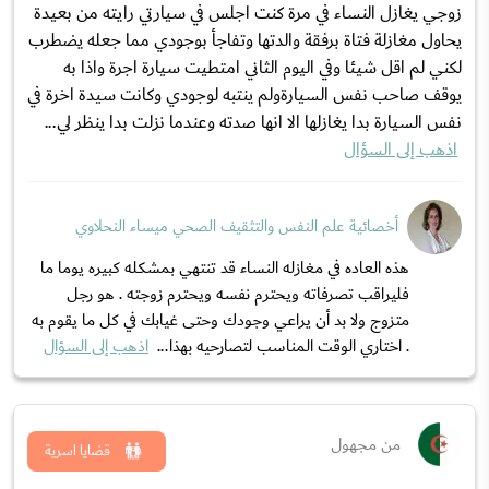
زوجي يغازل النساء في مرة كنت اجلس في سيارتي رايته من بعيدة
يحاول مغازلة فتاة برفقة والدتها وتفاجأ بوجودي مما جعله يضطرب
لكني لم اقل شيئا وفي اليوم الثاني امتطيت سيارة اجرة واذا به
يوقف صاحب نفس السيارةولم ينتبه لوجودي وكانت سيدة اخرة في
نفس السيارة بدا يغازلها الا انها صدته وعندما نزلت بدا ينظر لي...
اذهب إلى السؤال
أخصائية علم النفس والتثقيف الصحي ميساء النحلاوي
هذه العاده في مغازله النساء قد تنتهي بمشكله كبيره يوما ما
فليراقب تصرفاته ويحترم نفسه ويحترم زوجته . هو رجل
متزوج ولا بد أن يراعي وجودك وحتى غيابك في كل ما يقوم به
. اختاري الوقت المناسب لتصارحيه بهذا...
اذهب إلى السؤال
من مجهول
قضايا اسرية