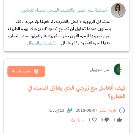
أخصائية علم النفس والتثقيف الصحي ميساء النحلاوي
المشاكل الزوجيه لا تحل بالضرب ، لا خفيفا ولا مبرحا ، كله
يتساوى عندما تحاول أن تصلح تصرفاتك زوجتك بهذه الطريقه
. يوم ضربتها للمره الأولى دمرت كبرياءها ونفرتها منك ، تصارح
معها للمره الأخيره وذكرها بال...
اذهب إلى السؤال
من مجهول
قضايا اسرية
كيف أتعامل مع زوجي الذي يغازل النساء في
الشارع؟
تاريخ النشر:
07-08-2018
13 إجابات
1
0
1
شارك