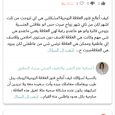
2
0
2
شارك
كيف أعالج فتور العلاقة الزوجية؟مشكلتي هي اني تزوجت من تلت
اشهر لكن من تاني شهر زواج صرت حس انو علاقتي الجنسية
بزوجي فاترة وانو هو ماعندو رغبة لهي العلاقة يعني ماعندو هي
شي مهم وكانت هي العلاقة للاسف دون مستوى احلامي وللاسف
اني عاطفية وممكن هي العلاقة ترضي شي من عاطفتي لكن ببرود
هي العلاقةصرت ح...
اذهب إلى السؤال
أخصائية علم النفس والتثقيف الصحي ميساء النحلاوي
بالنسبة لسؤالك كيف أعالج فتور العلاقة الزوجية؟زوجك رجل
طيب ويعاملك معاملك جيده وأنت سعيده معه ولا تريدين أن
تتركيهقد يكون عنده مشكله صحيه مثلا تعيق هذه العلاقه ،
صارحيه بكل هدوء واطلبي منه القيام...
اذهب إلى السؤال