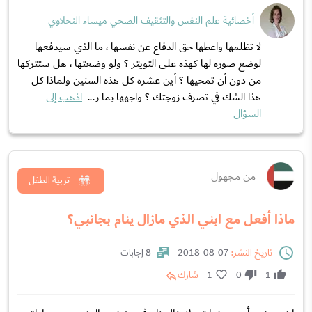
أخصائية علم النفس والتثقيف الصحي ميساء النحلاوي
لا تظلمها واعطها حق الدفاع عن نفسها ، ما الذي سيدفعها
لوضع صوره لها كهذه على التويتر ؟ ولو وضعتها ، هل ستتركها
من دون أن تمحيها ؟ أين عشره كل هذه السنين ولماذا كل
هذا الشك في تصرف زوجتك ؟ واجهها بما ر...
اذهب إلى
السؤال
من مجهول
تربية الطفل
ماذا أفعل مع ابني الذي مازال ينام بجانبي؟
تاريخ النشر:
07-08-2018
8 إجابات
1
0
1
شارك