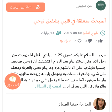
من مجهول
الثقة بين الزوجين
أصبحتُ متعلقة في قلبي بشقيق زوجي
تاريخ النشر:
06-08-2018
13 إجابات
2
0
2
شارك
مرحبا .. السلام عليكم عمري 29 عام ولدي طفل انا تزوجت من
رجل اكبر مني ب20 عام بعد الزواج اكتشفت ان زوجي ضعيف
جنسيا مايقرب علي الا بالشهر مره وما ينام معي بالغرفه ومعقد
بكل شيء وضعيف شخصيه ومهمل بلبسه وريحته مظهره مقرف
وايضا مرهق دائما حتى عندما لا يعمل شيء يبدو عليه التعب
والارهاق كل اللي يعرف انه...
اذهب إلى السؤال
المدربة جينيا الصباغ