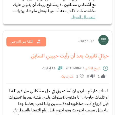
مع أشخاص مختلفين . لا يستطيع زوجك أن يفرض عليك
مشاهده تلك الأفلام معه أما هو فليفعل ما يشاء ويترك...
اذهب إلى السؤال
من مجهول
الثقة بين الزوجين
حياتي تغيرت بعد أن رأيت حبيبي السابق
تاريخ النشر:
07-08-2018
14 إجابات
1
0
1
شارك
السلام عليكم .. ارجو ان تساعدوني في حل مشكلتي من غير تلفظ
او كلمات جارحه .. انا متزوجه٤سنوات ولدي طفله عمرها ٣سنوات
قبل الزواج كنت مخطوبه لمدة سنتين وكنا نحب بعضنا جدا
ماحصل نصيب اتزوجت وهو اتزوج قبل ايام التقينا بالصدفه في