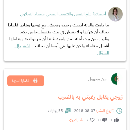
أخصائية علم النفس والتثقيف الصحي ميساء النحلاوي
ما دامت والدته ليست وحيده وتعيش مع زوجها وبناتها فلماذا
يخاف أن يتركها و لا يعيش في بيت منفصل خاص بكما
وقريب من بيت أهله . من واجبه طبعا أن يبر بوالدته ويعاملها
أفضل معامله ولكن عليها هي أيضا أن تخاف...
اذهب إلى
السؤال
من مجهول
قضايا اسرية
زوجي يقابل رغبتي به بالضرب
تاريخ النشر:
07-08-2018
55 إجابات
1
0
2
شارك