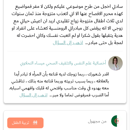
سادتي اخجل من طرح موضوعي عليكم ولكن لا مفر فمواضيع
كهذه محرم الافصاح عنها الا اني اتعذب متزوجة منذ ثمان سنوات
لدي ثلاث اطفال متزوجة زواج تقليدي اريد ان اعيش حياتي مع
زوجي الا انه يرفض كل مبادراتي الرومنسية كعشاء على انفراد او
هدية يتقبلها بقول شكرا او لم اتعبت نفسك وكاني احضرت له
لمجة بل حتى مبادر...
اذهب إلى السؤال
أخصائية علم النفس والتثقيف الصحي ميساء النحلاوي
اقدر شعورك ، ربما زوجك لديه قناعه بأن المرأه لا تبادر أبدا
بالعلاقه ، ربما بسبب تربيته وربما قناعه منه بذلك ، تناقشي
معه بهدوء في وقت مناسب وافتحي له قلبك وافهمي اسبابه.
أما الضرب فمرفوض تماما ولا مبر...
اذهب إلى السؤال
من مجهول
تربية الطفل