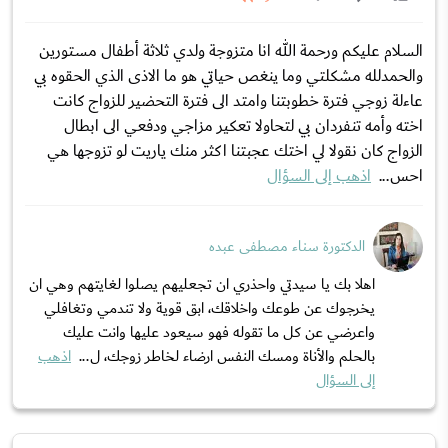
السلام عليكم ورحمة الله انا متزوجة ولدي ثلاثة أطفال مستورين
والحمدلله مشكلتي وما ينغص حياتي هو ما الاذى الذي الحقوه بي
عاءلة زوجي فترة خطوبتنا وامتد الى فترة التحضير للزواج كانت
اخته وأمه تنفردان بي لتحاولا تعكير مزاجي ودفعي الى ابطال
الزواج كان نقولا لي اختك عجبتنا اكثر منك ياريت لو تزوجها هي
احس...
اذهب إلى السؤال
الدكتورة سناء مصطفى عبده
اهلا بك يا سيدتي واحذري ان تجعليهم يصلوا لغايتهم وهي ان
يخرجوك عن طوعك واخلاقك، ابق قوية ولا تندمي وتغافلي
واعرضي عن كل ما تقوله فهو سيعود عليها وانت عليك
بالحلم والأناة ومسك النفس ارضاء لخاطر زوجك، ل...
اذهب
إلى السؤال