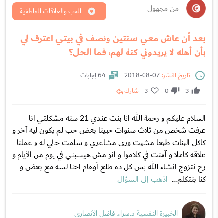
من مجهول
الحب والعلاقات العاطفية
بعد أن عاش معي سنتين ونصف في بيتي اعترف لي
بأن أهله لا يريدوني كنة لهم، فما الحل؟
تاريخ النشر:
07-08-2018
64 إجابات
3
0
3
شارك
السلام عليكم و رحمة الله انا بنت عندي 21 سنه مشكلتي انا
عرفت شخص من ثلاث سنوات حبينا بعض حب لم يكون ليه آخر و
كاكل البنات طبعا مشيت ورى مشاعري و سلمت حالي له و عملنا
علاقه كاملا و آمنت في كلاموا و انو مش هيسبني في يوم من الأيام و
رح نتزوج انشاء الله بس كل ده طلع أوهام احنا لسه مع بعض و
كنا بنتكلم...
اذهب إلى السؤال
الخبيرة النفسية د.سراء فاضل الأنصاري