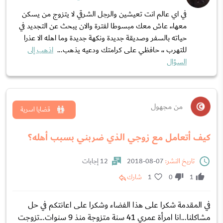
في اي عالم انت تعيشين والرجل الشرقي لا يتزوج من يسكن
معها،، عاش معك مبسوطا لفترة والان يبحث عن التجديد في
حياته بالسفر وصديقة جديدة ونكهة جديدة وما اهله الا عذرا
للتهرب ،، حافظي على كرامتك ودعيه يذهب...
اذهب إلى
السؤال
من مجهول
قضايا اسرية
كيف أتعامل مع زوجي الذي ضربني بسبب أهله؟
تاريخ النشر:
07-08-2018
12 إجابات
1
0
1
شارك
في المقدمة شكرا على هذا الفضاء وشكرا على اعانتكم في حل
مشاكلنا...انا امرأة عمري 41 سنة متزوجة منذ 9 سنوات...تزوجت