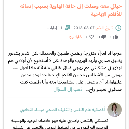
حياتي معه وصلت إلى حافة الهاوية بسبب إدمانه
للأفلام الإباحية
تاريخ النشر:
07-08-2018
11 إجابات
1
0
1
شارك
مرحبا انا امرآة متزوجة وعندي طفلين والحمدلله لكن اشعر بشعور
يضيق صدري وأريد الهروب والوحدة لكن لا أستطيع لأن أولادي هم
اولاوياتي مشكلتي مع زوجي ضاق خلقي منه لأنه ماذا أقول .....
زوجي من الأشخاص محبين الأفلام الإباحية جدا وهو مدمن
عليهاواراد أن يرغمني علي مشاهدتها معه وأنا رفضت كنت
صدقوني نعيفو واح...
اذهب إلى السؤال
أخصائية علم النفس والتثقيف الصحي ميساء النحلاوي
تمسكي بالشغل واصري عليه فهو خلاصك الوحيد والوسيله
الوحيده لك للهروب من الضغط اليومي والتعبير عن نفسك