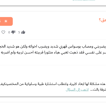
هق؟
ق
5
0
5
ه ويضربني ومصاب بوسواس قهري شدبد ويضرب اخواته ولكن هو شديد الخج
ر على نفسي فقد ذهبت تعبي هباء منثورا فرببته احسن ترببه ولم اضربه اب
ذه مشكلة لها ابعاد كثيرة، وتتطلب استشارة طبية وسلوكية من المختصينكيف
فة بالت...
اذهب إلى السؤال