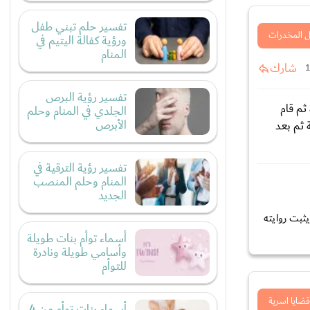
تفسير حلم تبني طفل
 المخدرات
ورؤية كفالة اليتيم في
المنام
شارك
تفسير رؤية البرص
ثم قام
الجلدي في المنام وحلم
الأبرص
 ثم بعد
تفسير رؤية الترقية في
المنام وحلم المنصب
الجديد
ثبت روايته
أسماء توأم بنات طويلة
وأسامي طويلة ونادرة
للتوأم
قضايا اسرية
أسماء بنات توأم من 4