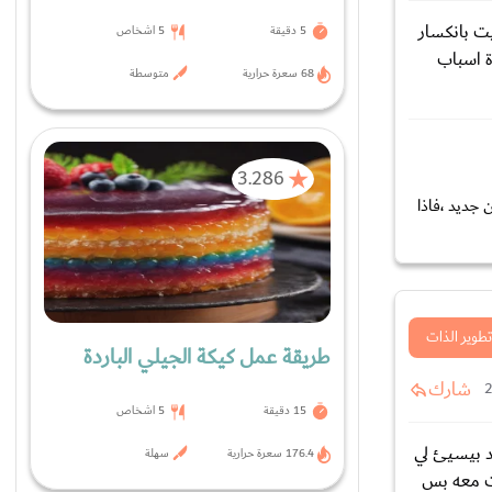
 صدمت وحسيت بانكسار
5 دقيقة
5 اشخاص
ة اسباب
68 سعرة حرارية
متوسطة
3.286
جديد ،فاذا
تطوير الذات
طريقة عمل كيكة الجيلي الباردة
شارك
15 دقيقة
5 اشخاص
د بيسيئ لي
176.4 سعرة حرارية
سهلة
طت معه بس