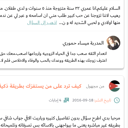
رهيب لاننا تزوجنا عن حب كبير طلب مني ان اسامحه و عبر لي عن ندم
منها اولادي و لحبي الشديد له و ن...
اذهب إلى السؤال
المدربة ميساء حموري
انعدام الثقه صعب جدا في الحياه الزوجيه وارجاعها اصعب.معك حق
اعترف زوجك بهذه الطريقه ووعدك بالحب والوفاء والاخلاص فلم لا..
كيف ترد على من يستفزك بطريقة ذكية
من مجهول
تاريخ النشر:
18-09-2016
4 إجابات
مرحبا بدي اطرح سؤال بدون تفاصيل كتيره وياريت الاقي جواب شافي س
بطريقه غير مباشره يعني ما بيواجهني بالاسائه بس تصرفاته وتلميحاته