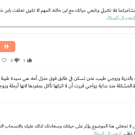
كما فلا تكترثي وتابعي حياتك مع ابن خالته. المهم الا تكوني تعلقت بابن خالت
اذهب إلى السؤال
1
0
1
لله بالذرية وزوجي طيب. نحن تسكن في طابق فوق منزل أمه. هي سيدة طيبة ل
شكلة منذ بداية زواجي قررت أن ﻻ اتركها تأكل بمفردها لانها أرملة وزوجي
كن لا تجعلي هذا الموضوع يؤثر على حيلتك وسعادتك لذلك عليك بالانسحاب ال
.تظ...
اذهب إلى السؤال