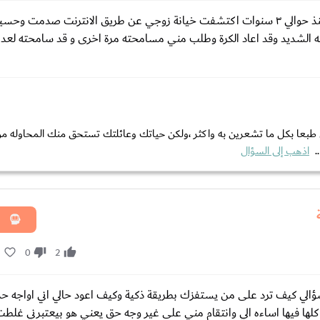
السلام عليكم,انا عمري ٣٢ سنة متزوجة منذ ٥ سنوات و لدي طفلان. منذ حوالي ٣ سنوات اكتشفت خيانة زوجي عن طريق الانترنت
ه الشديد وقد اعاد الكرة وطلب مني مسامحته مرة اخرى و قد سامحته لعد
 طبعا بكل ما تشعرين به واكثر ،ولكن حياتك وعائلتك تستحق منك المحاوله من 
.
اذهب إلى السؤال
2
0
2
ؤالي كيف ترد على من يستفزك بطريقة ذكية وكيف اعود حالي اني اواجه ح
 كلها فيها اساءه الي وانتقام مني على غير وجه حق يعني هو بيعتبرني غل