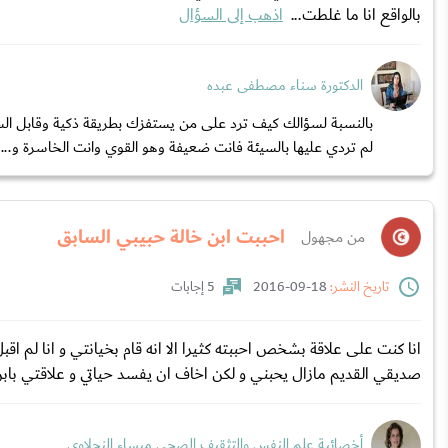
بالواقع انا ما غلطت...
اذهب إلى السؤال
الدكتورة سناء مصطفى عبده
بالنسبة لسؤالك كيف ترد على من يستفزك بطريقة ذكية وقابل السيئ
لم تردي عليها بالسيئة فانت ضعيفة وهو القوي وانت الخاسرة و...
احببت ابن خالة حبيبي السابق
من مجهول
تاريخ النشر:
18-09-2016
5 إجابات
انا كنت على علاقة بشخص احببته كثيرا الا انه قام بخيانتي و انا لم اق
صديقي القديم مازال يحبني و لكن اخاف ان يفسد حياتي و علاقتي بابن
أخصائية علم النفس والتثقيف الصحي ميساء النحلاوي