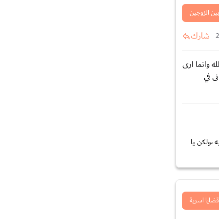
بين الزوجين
شارك
ه وانما ارى
ى في
 ،ولكن يا
قضايا اسرية