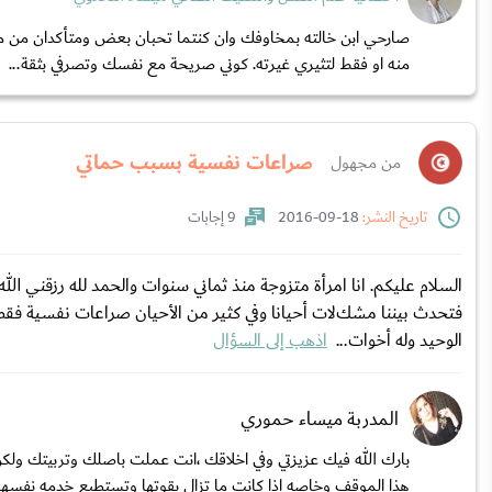
صارحي ابن خالته بمخاوفك وان كنتما تحبان بعض ومتأكدان من مشاعر
منه او فقط لتثيري غيرته. كوني صريحة مع نفسك وتصرفي بثقة...
صراعات نفسية بسبب حماتي
من مجهول
تاريخ النشر:
18-09-2016
9 إجابات
السلام عليكم. انا امرأة متزوجة منذ ثماني سنوات والحمد لله رزقني ا
فتحدث بيننا مشكﻻت أحيانا وفي كثير من الأحيان صراعات نفسية فقط.الم
الوحيد وله أخوات...
اذهب إلى السؤال
المدربة ميساء حموري
بارك الله فيك عزيزتي وفي اخلاقك ،انت عملت باصلك وتربيتك ول
هذا الموقف وخاصه اذا كانت ما تزال بقوتها وتستطيع خدمه نفسها 