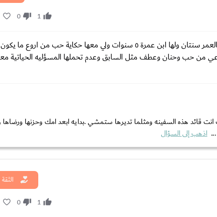
1
0
1
مساء الخير انا شاب عمري ٢٦ سنة تعرفت على بنت مطلقة تصغرني بالعمر سنتان ولها ابن عمرة ٥ سنوات ولي معها حكاية ح
 اشباعي من حب وحنان وعطف مثل السابق وعدم تحملها المسؤليه الحياتية م
انت قائد هذه السفينه ومثلما تديرها ستمشي .بدايه ابعد امك وحزنها ورضاها 
..
اذهب إلى السؤال
الثقة 
1
0
1