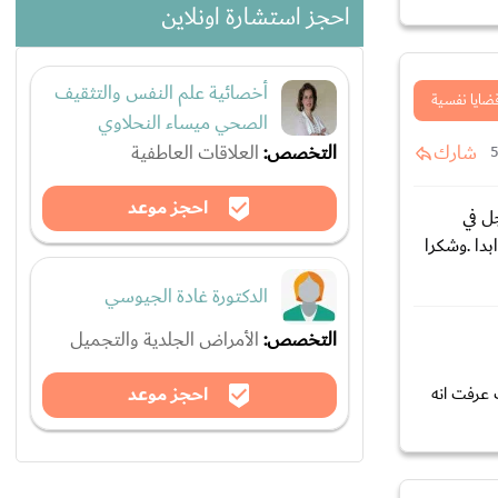
احجز استشارة اونلاين
أخصائية علم النفس والتثقيف
ضايا نفسية
الصحي ميساء النحلاوي
التخصص:
العلاقات العاطفية
شارك
احجز موعد
ل في
دا .وشكرا
الدكتورة غادة الجيوسي
التخصص:
الأمراض الجلدية والتجميل
احجز موعد
 عرفت انه