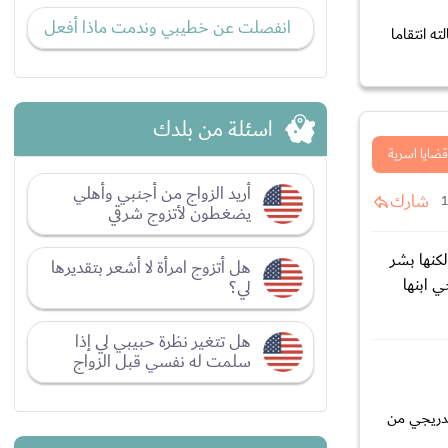
انفصلت عن خطيبي وندمت ماذا أفعل
ه انتقاما
اسئلة من بلدك
قضايا اسرية
أريد الزواج من أجنبي وأهلي
شارك
يضغطون لأتزوج شرقي
كنها بشر
هل أتزوج امرأة لا أشعر بتقديرها
 ابنها
لي؟
هل تتغير نظرة حبيبي لي إذا
سلمت له نفسي قبل الزواج
تدريجي من