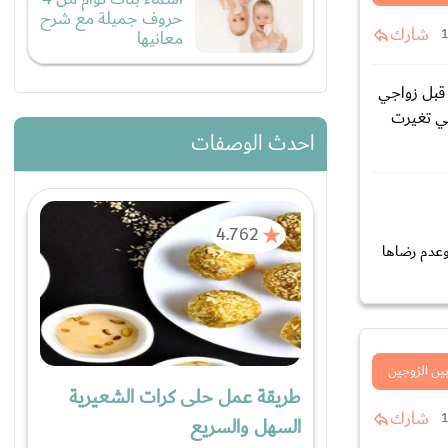
حروف جميلة مع شرح
شارك
معانيها
ب من اروع ما يكون قبل زواجي
عي تغيرت
احدث الوصفات
4.762
وعدم رضاها
بين الزوجين
طريقة عمل حلى كرات الشعيرية
شارك
السهل والسريع