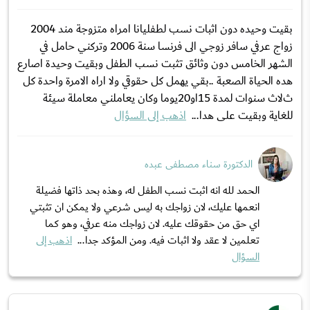
بقيت وحيده دون اثبات نسب لطفليانا امراه متزوجة مند 2004
زواج عرفي سافر زوجي الى فرنسا سنة 2006 وتركني حامل في
الشهر الخامس دون وثائق تثبت نسب الطفل وبقيت وحيدة اصارع
هده الحياة الصعبة ..بقي يهمل كل حقوقي وﻻ اراه اﻻمرة واحدة كل
ثﻻث سنوات لمدة 15او20يوما وكان يعاملني معاملة سيئة
للغاية وبقيت على هدا...
اذهب إلى السؤال
الدكتورة سناء مصطفى عبده
الحمد لله انه اثبت نسب الطفل له، وهذه بحد ذاتها فضيلة
انعمها عليك، لان زواجك به ليس شرعي ولا يمكن ان تثبتي
اي حق من حقوقك عليه. لان زواجك منه عرفي، وهو كما
تعلمين لا عقد ولا اثبات فيه. ومن المؤكد جدا...
اذهب إلى
السؤال