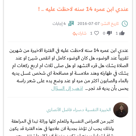
عندي ابن عمره 14 سنه لاحظت عليه .. !
تاريخ النشر:
07-07-2016
4 إجابات
1
0
1
شارك
عندي ابن عمره 14 سنه لاحظت عليه في الفترة الاخيرة من شهرين
تقريباً عند الوضوء هل كان الوضوء كامل او انقص شيئ او عند
الصلاة يشك هل قرء التشهد او هل صلى ثلاث ام اربع ركعات ام
يشك في طهارته وهند ملامسة او مصافحة اي شخص غسل يديه
بالماء والصابون اكثر من مره او عند وضع يده على شعر راسه
يحس بأن يديه قد تجر...
اذهب إلى السؤال
الخبيرة النفسية د.سراء فاضل الأنصاري
كثير من الامراض النفسية وللعلم كلها وراثة تبدا في المراهقة
ولذلك يجب ان تؤخذ بجدية لان علاجها في هذه الفترة قد يكون
شافيا تماما ويمنع ان تكون مزمنة لان اكثرها تختفي بعد