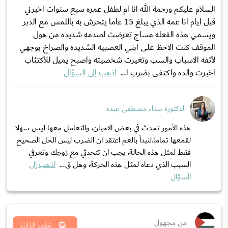
السلام عليكم ورحمة الله انا ام لطفل عمره سبع سنوات اخبرني
قبل ايام انا عمه الذي يبلغ 15 عاما يتحرش به باللمس مع الدبر
ويسمي هذه الفعله مساج تعرضت لصدمه شديده من هول
الموقف كنت الاحظ على ابني العصبيه الشديده والصراخ بوجهي
لأتفه الاسباب والسب وتغيرت شخصيته واصبح يميل للأكتئاب
اخبرت والده واكتفى بضرب ا...
اذهب إلى السؤال
الدكتورة سناء مصطفى عبده
هذه الأمور تحدث في بعض الاحيان، والتعامل معها ليس سهلا
لقمعها تماما.لنبدأ بالعم اعتقد ان الضرب ليس الحل الصحيح
فقط لمثل هذه الحالة، يجب ان تتحدثي مع زوجك وتعرفي
السبب الذي دعاه لمثل هذه الحركة، وهل ق...
اذهب إلى
السؤال
من مجهول
تطوير الذات