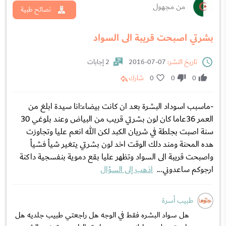
من مجهول
نصائح طبية
بشرتي اصبحت قريبة الى السواد
تاريخ النشر:
07-07-2016
2 إجابات
0
0
0
شارك
-ماسبب اسوداد البشرة بعد ان كانت بيضاء:انا سيدة ابلغ من
العمر 36عاما كان لون بشرتي قريب من البياض وعند بلوغي 30
سنة اصبت بجلطة في شريان الكبد لكن الله انعم عليا وتجاوزت
هده المحنة ومند دلك الوقت اخد لون بشرتي يتغير شيأ فشيأ
واصبحت قريبة الى السواد وتظهر عليا بقع دموية بنفسجية داكنة
ارجوكم ساعدوني...
اذهب إلى السؤال
طبيب أسرة
هل سواد البشره فقط في الوجه هل راجعتي طبيب جلديه هل