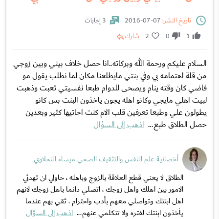
تاريخ النشر:
07-07-2016
3 إجابات
1
0
2
شارك
السلام عليكم ورحمة الله وبركاته..انا حصل خلاف بيني وبين زوجي
من قلة اهتمامه بي وفي بنتي مايطلعنا مكان لما نطلب يقول مو
فاضي كان وقته ينام ويصحى للدوام طبعا نفسيتي تعبت وذهبت
لبيت اهلي مايجي وكانو اهله يجون ياخذون البنت بس كانو
يطولون علي وطبعا تعرفين قلب الام كنت احاتيها كثير وبعدين
حصل الطلاق طبع...
اذهب إلى السؤال
أخصائية علم النفس والتثقيف الصحي ميساء النحلاوي
الطلاق لا يعني قطع العلاقة بالزوج وباهله ، حاولي ان تهدئي
الامور بين اهلك واهل زوجك ، اتصلي دائما باهل زوجك لانهم
اهل ابنتك وتواصلي معهم بأدب واحترام . ثقي بهم عندما
يأخذون ابنتك لفتره ولا تتكلمي عنهم...
اذهب إلى السؤال