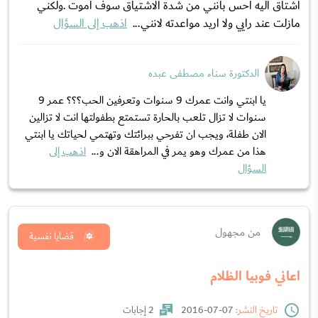
اشتاق اليه احس بانني من شدة الاشتياق سوف اموت .ولكني
مازلت عند رايي ولا اريد مواعدته لانني...
اذهب إلى السؤال
الدكتورة سناء مصطفى عبده
يا ابنتي وانت عمرك 9 سنوات وتعرفين الحب؟؟؟ عمر 9
سنوات لا تزال تلعب بالحارة تستمتع بطفولتها انت لا تزالين
الان طفلة، ويجب ان تفرحي ببرائتك وتهتمي لحياتك يا ابنتي
هذا من عمرك وهو يمر في المراهقة الان و...
اذهب إلى
السؤال
من مجهول
قضايا نفسية
اعاني فوبيا الظلام
تاريخ النشر:
07-07-2016
2 إجابات