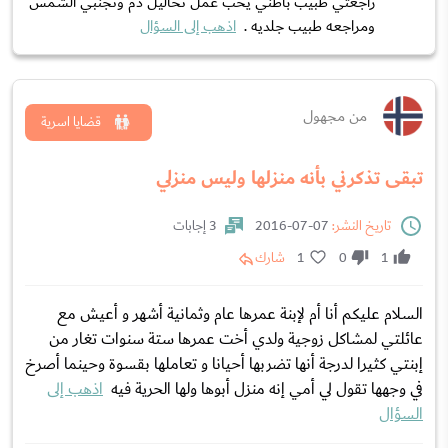
راجعتي طبيب باطني يحب عمل تحاليل دم وتجنبي الشمس
ومراجعه طبيب جلديه .
اذهب إلى السؤال
من مجهول
قضايا اسرية
تبقى تذكرني بأنه منزلها وليس منزلي
تاريخ النشر:
07-07-2016
3 إجابات
1
0
1
شارك
السلام عليكم أنا أم لإبنة عمرها عام وثمانية أشهر و أعيش مع
عائلتي لمشاكل زوجية ولدي أخت عمرها ستة سنوات تغار من
إبنتي كثيرا لدرجة أنها تضربها أحيانا و تعاملها بقسوة وحينما أصرخ
في وجهها تقول لي أمي إنه منزل أبوها ولها الحرية فيه
اذهب إلى
السؤال