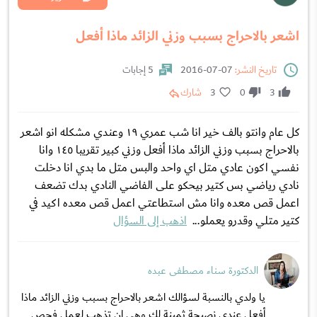
اشعر بالاحراج بسبب وزني الزائد ماذا أفعل
تاريخ النشر:
07-07-2016
5 إجابات
3
0
3
شارك
كل عام وانتو بالف خير انا شب عمري ١٩ وعندي مشكله انو اشعر
بالاحراج بسبب وزني الزائد ماذا أفعل وزني كبير تقريبا ١٤٥ وانا
نفسي اكون عادي متل اي واحد والبس متل ما بدي انا دخلت
نادي رياضي بس كتير بيحكو على الفاضي النادي بدك تضعف
اعمل قص معده وانا مش استطاعتي اعمل قص معده اكيد في
كتير متلي وقدرو يعملو...
اذهب إلى السؤال
الدكتورة سناء مصطفى عبده
يا ولدي بالنسبة لسؤالك اشعر بالاحراج بسبب وزني الزائد ماذا
أفعل عندي نصيحة ثمينة لك وهي ان تذهب لعمل فحص