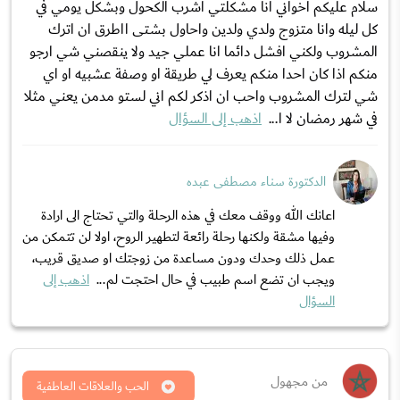
سلام عليكم اخواني انا مشكلتي اشرب الكحول وبشكل يومي في
كل ليله وانا متزوج ولدي ولدين واحاول بشتى ااطرق ان اترك
المشروب ولكني افشل دائما انا عملي جيد ولا ينقصني شي ارجو
منكم اذا كان احدا منكم يعرف لي طريقة او وصفة عشبيه او اي
شي لترك المشروب واحب ان اذكر لكم اني لستو مدمن يعني مثلا
في شهر رمضان لا ا...
اذهب إلى السؤال
الدكتورة سناء مصطفى عبده
اعانك الله ووقف معك في هذه الرحلة والتي تحتاج الى ارادة
وفيها مشقة ولكنها رحلة رائعة لتطهير الروح، اولا لن تتمكن من
عمل ذلك وحدك ودون مساعدة من زوجتك او صديق قريب،
ويجب ان تضع اسم طبيب في حال احتجت لم...
اذهب إلى
السؤال
من مجهول
الحب والعلاقات العاطفية