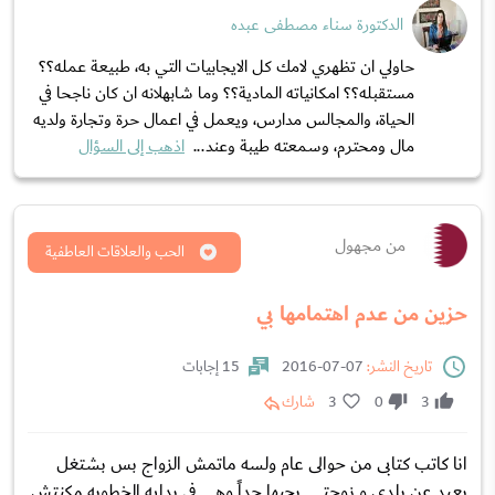
الدكتورة سناء مصطفى عبده
حاولي ان تظهري لامك كل الايجابيات التي به، طبيعة عمله؟؟
مستقبله؟؟ امكانياته المادية؟؟ وما شابهلانه ان كان ناجحا في
الحياة، والمجالس مدارس، ويعمل في اعمال حرة وتجارة ولديه
مال ومحترم، وسمعته طيبة وعند...
اذهب إلى السؤال
من مجهول
الحب والعلاقات العاطفية
حزين من عدم اهتمامها بي
تاريخ النشر:
07-07-2016
15 إجابات
3
0
3
شارك
انا كاتب كتابى من حوالى عام ولسه ماتمش الزواج بس بشتغل
بعيد عن بلدى و زوجتى. بحبها جداً وهى فى بدايه الخطوبه مكنتش