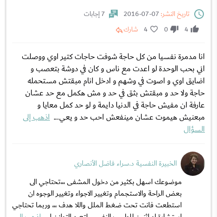
تاريخ النشر:
07-07-2016
7 إجابات
4
0
4
شارك
انا مدمرة نفسيا من كل حاجة شوفت حاجات كتير اوي ووصلت
اني بحب الوحدة لو اعدت مع ناس و كان في دوشة بتعصب و
اضايق اوي و اصوت في وشهم و ادخل انام مبقتش مستحمله
حاجة ولا حد و مبقتش بثق في حد و مش هكمل مع حد عشان
عارفة ان مفيش حاجة في الدنيا دايمة و لو حد كمل معايا و
مبعنيش هيموت عشان مينفعش احب حد و يعي...
اذهب إلى
السؤال
الخبيرة النفسية د.سراء فاضل الأنصاري
موضوعك اسهل بكثير من دخول المشفى ،،،تحتاجي الى
بعض الراحة والاستجمام وتغيير الاجواء وتغيير الوجوه ان
استطعت فانت تحت ضغط الملل واللا هدف ،،، وربما تحتاجي
استشارة او اثنين للطبيب النفسي لتعيد التوازن ا...
اذهب إلى