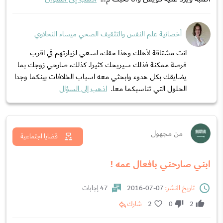
أخصائية علم النفس والتثقيف الصحي ميساء النحلاوي
انت مشتاقة لأهلك وهذا حقك، لسعي لزيارتهم في اقرب
فرصة ممكنة فذلك سيريحك كثيرا. كذلك، صارحي زوجك بما
يضايقك بكل هدوء وابحثي معه اسباب الخلافات بينكما وجدا
الحلول التي تناسبكما معا.
اذهب إلى السؤال
من مجهول
قضايا اجتماعية
ابني صارحني بافعال عمه !
تاريخ النشر:
07-07-2016
47 إجابات
2
0
2
شارك