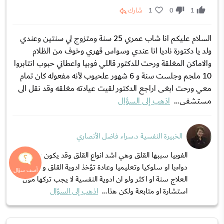
1
0
1
شارك
السلام عليكم انا شاب عمري 25 سنة ومتزوج لي سنتين وعندي
ولد يا دكتورة ناديا انا عندي وسواس قهري وخوف من الظلام
والاماكن المغلقة ورحت للدكتور قاللي فوبيا واعطاني حبوب انتابروا
10 ملجم وجلست سنة و 6 شهور علحبوب لأنه مفعوله كان تمام
معي ورحت ابغى اراجع الدكتور لقيت عيادته مغلقه وقد نقل الى
مستشفى...
اذهب إلى السؤال
الخبيرة النفسية د.سراء فاضل الأنصاري
الفوبيا سببها القلق وهي اشد انواع القلق وقد يكون علاجها
دواءيا او سلوكيا وتعليميا وعادة تؤخذ ادوية القلق وقد ياخذ
العلاج سنة او اكثر ولو ان ادوية النفسية لا يجب تركها مون
استشارة او متابعة ولكن هذا...
اذهب إلى السؤال