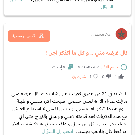
السؤال
من مجهول
قضايا اجتماعية
نال غرضه مني .. و كل ما اتذكر اجن !
تاريخ النشر:
07-07-2016
9 إجابات
1
0
1
شارك
انا شابة في 21 من عمري تعرفت على شاب و قد نال غرضه مني
مازلت عذراء الا انه لمس جسمي اصبحت اكره نفسي و طيلة
اليوم عندما اتذكر انه لمسني اريد قتل نفسي لا استطيع العيش
مع هذه الذكريات فقد قدمته لاهلي و وعدني بالزواج حتى اني
اهملت دراستي و كل من حولي و علقت حياتي به لاكتشف بالاخر
انه فقط كان ينلاعب بجسد...
اذهب إلى السؤال