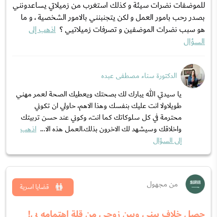
للموضفات نضرات سيئة و كذلك استغرب من زميلاتي يساعدونني
بصدر رحب بامور العمل و لكن يتجنبنني بالامور الشخصية ، و ما
هو سبب نضرات الموضفين و تصرفات زميلاتيي ؟
اذهب إلى
السؤال
الدكتورة سناء مصطفى عبده
يا سيدتي الله يبارك لك بصحتك ويعطيك الصحة لعمر مهني
طويلاولا انت عليك بنفسك وهذا الاهم، حاولي ان تكوني
محترمة في كل سلوكاتك كما انت، وكوني عند حسن تربيتك
واخلاقك وسيشهد لك الاخرون بذلك.العمل هذه الا...
اذهب
إلى السؤال
من مجهول
قضايا اسرية
حصل خلاف بيني وبين زوجي من قلة اهتمامه بي!