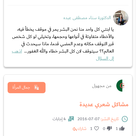
الدكتورة سناء مصطفى عبده
يا ابنتي كل واحد منا نحن البشر يمر في موقف يخطأ فيه،
والأخطاء متفاوتة في أنواعها وحجمها، وتخيلي لو كل شخص
قرر التوقف مكانه وعدم المضي قدما، ماذا سيحدث في
العالم؟؟ سيتوقف لان كل البشر خطاء والله الغفور...
اذهب
إلى السؤال
من مجهول
جمال المرأة
مشاكل شعري عديدة
تاريخ النشر:
07-07-2016
4 إجابات
1
0
1
شارك