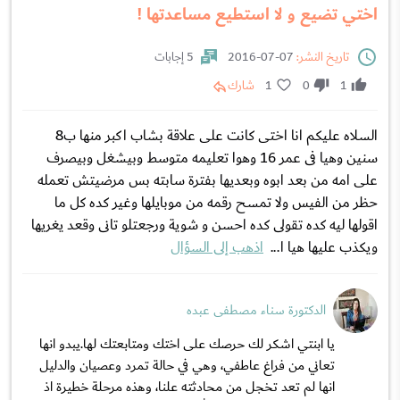
اختي تضيع و لا استطيع مساعدتها !
تاريخ النشر:
07-07-2016
5 إجابات
1
0
1
شارك
السلاه عليكم انا اختى كانت على علاقة بشاب اكبر منها ب8
سنين وهيا فى عمر 16 وهوا تعليمه متوسط وبيشغل وبيصرف
على امه من بعد ابوه وبعديها بفترة سابته بس مرضيتش تعمله
حظر من الفيس ولا تمسح رقمه من موبايلها وغير كده كل ما
اقولها ليه كده تقولى كده احسن و شوية ورجعتلو تانى وقعد يغريها
ويكذب عليها هيا ا...
اذهب إلى السؤال
الدكتورة سناء مصطفى عبده
يا ابنتي اشكر لك حرصك على اختك ومتابعتك لها.يبدو انها
تعاني من فراغ عاطفي، وهي في حالة تمرد وعصيان والدليل
انها لم تعد تخجل من محادثته علنا، وهذه مرحلة خطيرة اذ