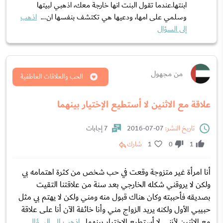
ابنتها.عندما تقول البنت انها خارجة معك، اذهبي لبيتها
وسلمي على امها، ودعيها هي تكتشف بنفسها ان...
اذهب
إلى السؤال
من مجهول
الحب والعلاقات العاطفية
علاقة مع الاثنين لا أستطيع الإختيار بينهما
تاريخ النشر:
07-07-2016
7 إجابات
1
0
1
شارك
أنا امرأة غير متزوجة وقعت في حب شخص من كثرة اهتمامه بي
ولكن لا يروقني شكله الخارجي بعد سنة من علاقتنا التقيت
بصديقه فأحببته وكان هناك قبول منه ومني ولكن لا يهتم بي مثل
حبيبي الأول ولكنه يريد الزواج مني وأنا خائفة الآن أنا على علاقة
مع الاثنين لأنني لا أستطيع الإختيار بينهما.
اذهب إلى السؤال