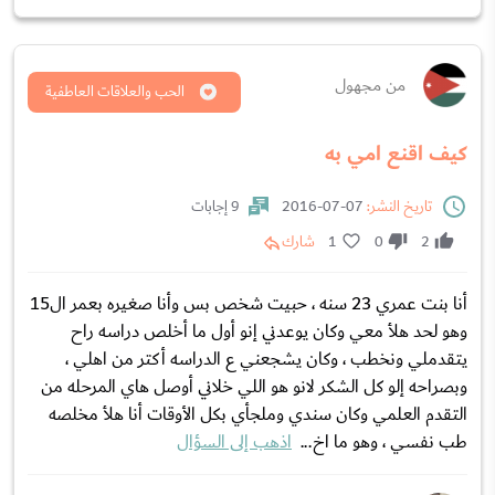
من مجهول
الحب والعلاقات العاطفية
كيف اقنع امي به
تاريخ النشر:
07-07-2016
9 إجابات
2
0
1
شارك
أنا بنت عمري 23 سنه ، حبيت شخص بس وأنا صغيره بعمر ال15
وهو لحد هلأ معي وكان يوعدني إنو أول ما أخلص دراسه راح
يتقدملي ونخطب ، وكان يشجعني ع الدراسه أكتر من اهلي ،
وبصراحه إلو كل الشكر لانو هو اللي خلاني أوصل هاي المرحله من
التقدم العلمي وكان سندي وملجأي بكل الأوقات أنا هلأ مخلصه
طب نفسي ، وهو ما اخ...
اذهب إلى السؤال