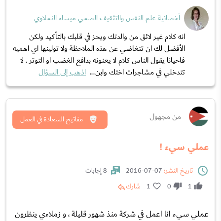
أخصائية علم النفس والتثقيف الصحي ميساء النحلاوي
انه كلام غير لائق من والدتك ويحز في قلبك بالتأكيد ولكن
الأفضل لك ان تتغاضي عن هذه الملاحظة ولا تولينها اي اهميه
فاحيانا يقول الناس كلام لا يعنونه بدافع الغضب او التوتر . لا
تتدخلي في مشاجرات اختك وابن...
اذهب إلى السؤال
من مجهول
مفاتيح السعادة في العمل
عملي سيء !
تاريخ النشر:
07-07-2016
8 إجابات
1
0
1
شارك
عملي سيء انا اعمل في شركة منذ شهور قليلة ، و زملاءي ينظرون