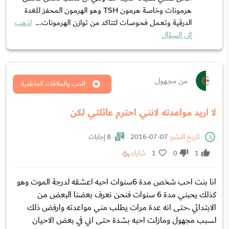
هرمونات وخاصة هرمون TSH وهو الهرمون المحفز للغدة
الدرقية وتعمل فحوصات لتتاكد من توازن الهرمونات...
اذهب
إلى السؤال
من مجهول
الحب والعلاقات العاطفية
لا اريد مواعدته لانني احترم عائلتي لكن
تاريخ النشر:
07-07-2016
8 إجابات
1
0
1
شارك
انا بنت احب شخص مدة 6سنوات احبه اعشقه لدرجة الموت وهو
كذلك يحبني مدة 6 سنوات فنحن نعرف بعضنا البعض من
الابتدائي ،حتى انه عدة مرات يطلب مني مواعدته وارفض ذلك
لسبب مجهول ومازلت احبه بشدة حتى اني في بعض الاحيان