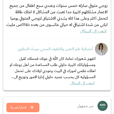
زوجي متوفي صارله خمس سنوات وعندي سبع اطفال من جميع
الاعمار مشلكلهم كثيرة جدا تعبت من المشاكل لا املك طاقة
لتحمل اكثر وعلى هذا كله يشدني الاشتياق لزوجي المتوفي يوميا
ابكي من شدة اشتياقي له حياتي ماتسوى من بعده خلااااص مليت
اذهب إلى السؤال
أخصائية علم النفس والتثقيف الصحي ميساء النحلاوي
اتفهم شعورك تماما، كان الله في عونك فحملك ثقيل
ومسؤولياتك كثيرة. حاولي طلب المساعدة من اهل زوجك او
اهلك، نظمي امورك في البيت وعودي اولادك على تحمل
المسؤوليه كل بحسب عمره. حاولي إدارة الامور وتوزيع ال...
اذهب إلى السؤال
من مجهول
قضايا نفسية