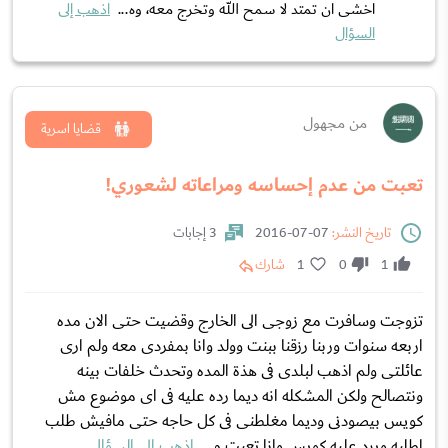
اخشى ان تمتد لا سمح الله وتخرج معه، وه...
اذهب إلى
السؤال
من مجهول
قضايا اسرية
تعبت من عدم إحساسه ومراعاته لشعوري!
تاريخ النشر:
07-07-2016
3 إجابات
1
0
1
شارك
تزوجت وسافرت مع زوجى الى الخارج وقضيت حتى الان مده
اربعه سنوات وربنا رزقنا ببنت وولد وانا بمفردى معه ولم ارى
عائلتى ولم اذهب لبلدى فى هذة المده وتحدث خلفات بينه
ونتصالح ولكن المشكله انه ديما رده عليه فى اى موضوع مش
كويس بيصودنى وديما مغلطنى فى كل حاجه حتى مافيش طلب
اطلبه ويرد عليه كويس وانا تعبت م...
اذهب إلى السؤال