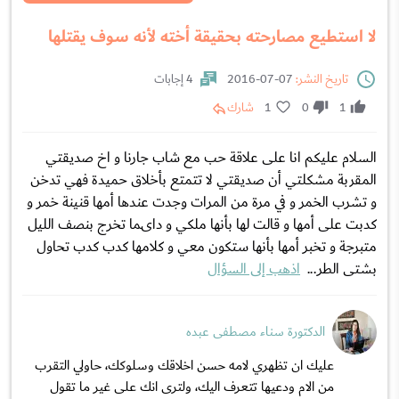
لا استطيع مصارحته بحقيقة أخته لأنه سوف يقتلها
تاريخ النشر:
07-07-2016
4 إجابات
1
0
1
شارك
السلام عليكم انا على علاقة حب مع شاب جارنا و اخ صديقتي
المقربة مشكلتي أن صديقتي لا تتمتع بأخلاق حميدة فهي تدخن
و تشرب الخمر و في مرة من المرات وجدت عندها أمها قنينة خمر و
كدبت على أمها و قالت لها بأنها ملكي و داىما تخرج بنصف الليل
متبرجة و تخبر أمها بأنها ستكون معي و كلامها كدب كدب تحاول
بشتى الطر...
اذهب إلى السؤال
الدكتورة سناء مصطفى عبده
عليك ان تظهري لامه حسن اخلاقك وسلوكك، حاولي التقرب
من الام ودعيها تتعرف اليك، ولترى انك على غير ما تقول