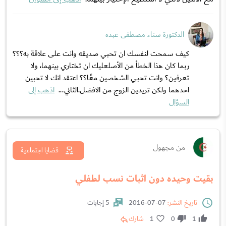
الدكتورة سناء مصطفى عبده
كيف سمحت لنفسك ان تحبي صديقه وانت على علاقة به؟؟؟
ربما كان هذا الخطأ من الأصلعليك ان تختاري بينهما، ولا
تعرفين؟ وانت تحبي الشخصين معًا؟؟ اعتقد انك لا تحبين
احدهما ولكن تريدين الزوج من الافضل.الثاني...
اذهب إلى
السؤال
من مجهول
قضايا اجتماعية
بقيت وحيده دون اثبات نسب لطفلي
تاريخ النشر:
07-07-2016
5 إجابات
1
0
1
شارك