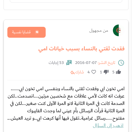
من مجهول
قضايا نفسية
فقدت ثقتي بالنساء بسبب خيانات امي
تاريخ النشر:
07-07-2016
53 إجابات
5
1
4
شارك
امي تخون ابي وفقدت ثقتي بالنساء وبنفسي امي تخون ابي.......
عرفت انه كانت لأمي علاقات مع شخصين مرتين....انصدمت...لكن
الصدمة كانت في المرة الثانية لانو المرة الأولى كنت صغير....لكن في
المرة الثانية قرأت الرسائل بأم عيني لما وجدت الفايبوك
مفتوح......رسائل غرامية..تقول فيها أنها كرهت ابي..و تريد العيش...
اذهب إلى السؤال