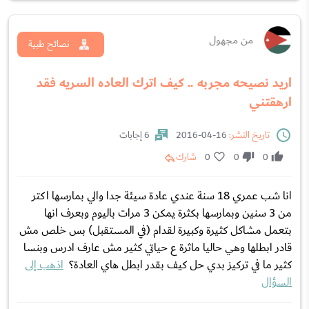
من مجهول
نصائح طبية
اريد نصيحه مجربه .. كيف اترك العاده السريه فقد
ارهقتني
تاريخ النشر:
16-04-2016
6 إجابات
0
0
0
شارك
انا شب عمري 18 سنة عندي عادة سيئة جدا والي بمارسها اكتر
من 3 سنين وبمارسها بكثرة يمكن 3 مرات باليوم وبعرف انها
بتعمل مشاكل كثيرة وكبيرة لقدام (في المستقبل) بس خلص مش
قادر ابطلها وهي حاليا ماثرة ع حياتي كثير مش عارف ادرس وبنسا
كثير ما في تركيز بدي حل كيف بقدر ابطل هاي العادة؟
اذهب إلى
السؤال