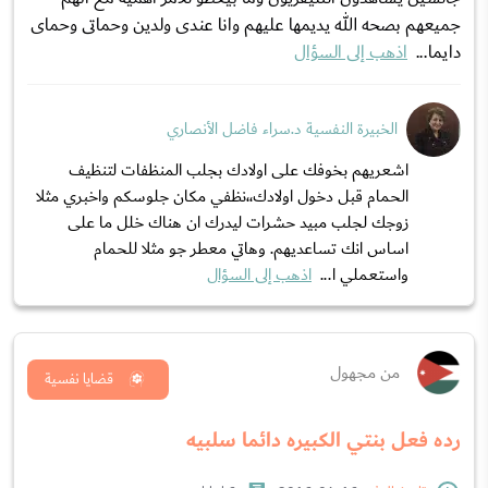
جميعهم بصحه الله يديمها عليهم وانا عندى ولدين وحماتى وحماى
دايما...
اذهب إلى السؤال
الخبيرة النفسية د.سراء فاضل الأنصاري
اشعريهم بخوفك على اولادك بجلب المنظفات لتنظيف
الحمام قبل دخول اولادك،،نظفي مكان جلوسكم واخبري مثلا
زوجك لجلب مبيد حشرات ليدرك ان هناك خلل ما على
اساس انك تساعديهم. وهاتي معطر جو مثلا للحمام
واستعملي ا...
اذهب إلى السؤال
من مجهول
قضايا نفسية
رده فعل بنتي الكبيره دائما سلبيه