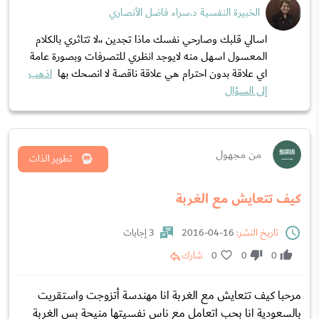
الخبيرة النفسية د.سراء فاضل الأنصاري
اسالي قلبك وصارحي نفسك ماذا تجدين ،،لا تتاثري بالكلام
المعسول اسهل منه لايوجد انظري للتصرفات وبصورة عامة
اي علاقة بدون احترام هي علاقة ناقصة لا انصحك بها
اذهب
إلى السؤال
من مجهول
تطوير الذات
كيف تتعايش مع الغربة
تاريخ النشر:
16-04-2016
3 إجابات
0
0
0
شارك
مرحبا كيف تتعايش مع الغربة انا مهندسة أتزوجت واستقريت
بالسعودية انا بحب اتعامل مع ناس نفسيتها منيحة بس الغربة