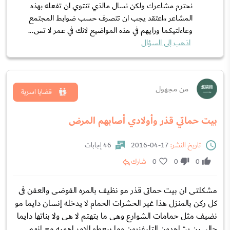
نحترم مشاعرك ولكن نسال مالذي تنتوي ان تفعله بهذه
المشاعر ،،اعتقد يجب ان تتصرف حسب ضوابط المجتمع
وعاءلتيكما ورايهم في هذه المواضيع لانك في عمر لا تس...
اذهب إلى السؤال
من مجهول
قضايا اسرية
بيت حماتي قذر وأولادي أصابهم المرض
تاريخ النشر:
17-04-2016
46 إجابات
0
0
0
شارك
مشكلتى ان بيت حماتى قذر مو نظيف بالمره الفوضى والعفن فى
كل ركن بالمنزل هذا غير الحشرات الحمام لا يدخله إنسان دايما مو
نضيف مثل حمامات الشوارع وهى ما بتهتم لا هى ولا بناتها دايما
جالسين يشاهدون التليفزيون وما بيعطو للامر اهميه مع انهم