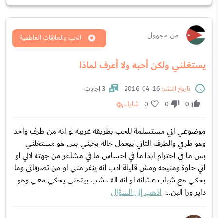
من مجهول
الحب والعلاقات العاطفية
يستغلني ولكن أحبه ولا أعرف لماذا
تاريخ النشر:
16-04-2016
3 إجابات
0
0
0
شارك
موضوعي اني مستسلمة للحب بطريقه غريبه لو انه من طرف واحد
وهو طرفي والطرف التاني بيعمل حاله بحبني بس هو مستغلني
بس ما في احترام ابدا ما في احساس ما في مشاعر من جهته لالي لو
اني حلوة ومنيحه ومش قليلة ادب انه ينفر مني او من تصرفاتي وما
بحكي مع شباب عشانه لو انه الف شب بيتمنى يحكي معي وهو
داير ورا البن...
اذهب إلى السؤال