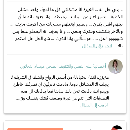
.. بدي حل اله ... الغيرة انا مشكلتي كل ما اعرف واحد عشان
الخطبة .. بصير اغار من البنات .. زميلاته .. وانا بعرف انه ما في
بينهم اشي بكون ... وبصير ابعتلهم مسجات من اكونت مزيف ...
وبالاخر بنكشف وبنترك بعض ... وانا بعرف انه البعملو غلط بس
شووووو الحل ..... هو سألني وانا انكرت ... شو الحل هل استمر
بالا...
اذهب إلى السؤال
أخصائية علم النفس والتثقيف الصحي ميساء النحلاوي
عزيزتي، الثقة المتبادلة من أسس الزواج والشك في الشريك لا
يجلب الا المشاكل دوما. مادمت تعرفين ان تصرفك خاطئ
ويبدو انك دفعت ثمن ذلك سابقا فما يدفعك الى هذه
التصرفات التي تنم عن غيرة وضعف ثقتك بنفسك وفي...
اذهب إلى السؤال