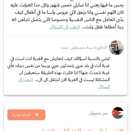
بحس ما فيها يعني انا صارلي خمس شهور وكل حدا اتعرفت عليه
كان اللهم نفسي وانا بزهق لأني عروس ولسا ما في أطفال كيف
بدّي اتعامل مع الناس النفسية وخصوصا اللي بتضل تتباهى انه
ربنا أعطاها طفل وتت...
اذهب إلى السؤال
الدكتورة سناء مصطفى عبده
ابنتي بالنسبة لسؤالك كيف تتعايش مع الغربة انت لست في
غربة أنت في بلد عربي يتحدثون عربي وربما من نفس دينك فأي
غربة نتحدث عنها؟ اذا فكرت بهذه الطريقة ستعرفين ان
المشكلة ليست في الغربة الان لننتقل الى ال...
اذهب إلى
السؤال
من مجهول
قضايا نفسية