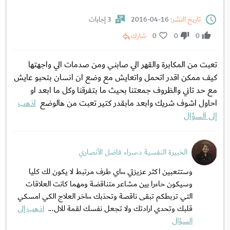
تاريخ النشر:
16-04-2016
3 إجابات
0
0
0
شارك
تعبت من المكابرة والقهر الي صابني ومن صدمات الي واجهتها
كيف ممكن اقدر اتحمل واتعايش مع وضع ان انسان بتحبو عايش
مع حد تاني والظروف جمعتنا بحيث ما بتفرقنا وكل ما ابعد او
احاول اشوف شريك وابعد مابقدر كتير تعبت من هالوضع
اذهب
إلى السؤال
الخبيرة النفسية د.سراء فاضل الأنصاري
وستتعبين اكثر عزيزتي ،،،اي طرف مرتبط لا يكون لك كليا
وسيكون حاءرا بين مشاعر متناقضة ومهما كانت العلاقات
التي تربطكم تبقى ناقصة وتحذبك ،،،اخر العلاج الكي امسكي
قلبك وتحدي ارادتك ولا تجعل نفسك لقمة للال...
اذهب إلى
السؤال