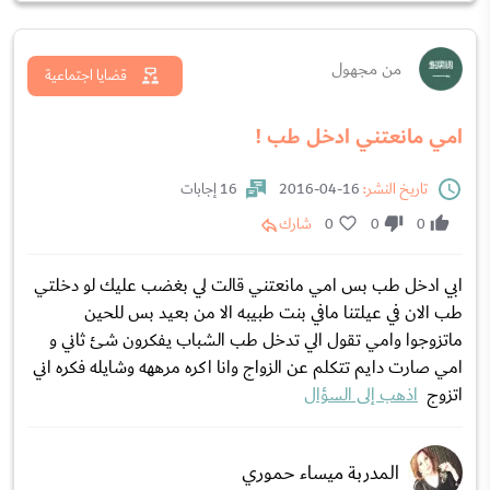
من مجهول
قضايا اجتماعية
امي مانعتني ادخل طب !
تاريخ النشر:
16-04-2016
16 إجابات
0
0
0
شارك
ابي ادخل طب بس امي مانعتني قالت لي بغضب عليك لو دخلتي
طب الان في عيلتنا مافي بنت طبيبه الا من بعيد بس للحين
ماتزوجوا وامي تقول الي تدخل طب الشباب يفكرون شئ ثاني و
امي صارت دايم تتكلم عن الزواج وانا اكره مرههه وشايله فكره اني
اتزوج
اذهب إلى السؤال
المدربة ميساء حموري