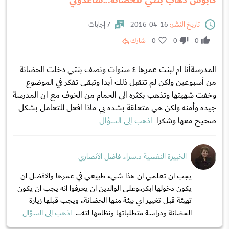
كابوس ذهاب بنتي للحضانة...ساعدوني
تاريخ النشر:
16-04-2016
7 إجابات
0
0
0
شارك
المدرسةأنا ام لبنت عمرها ٤ سنوات ونصف بنتي دخلت الحضانة
من أسبوعين ولكن لم تتقبل ذلك أبدا وتبقى تفكر في الموضوع
وخفت شهيتها وتذهب بكثره الى الحمام من الخوف مع ان المدرسة
جيده وأمنه ولكن هي متعلقة بشده بي ماذا افعل للتعامل بشكل
صحيح معها وشكرا
اذهب إلى السؤال
الخبيرة النفسية د.سراء فاضل الأنصاري
يجب ان تعلمي ان هذا شيء طبيعي في عمرها والافضل ان
يكون دخولها ابكر،،وعلى الوالدين ان يعرفوا انه يجب ان يكون
تهيئة قبل تغيير اي بيئة منها الحضانة،، ويجب قبلها زيارة
الحضانة ودراسة متطلباتها ونظامها لته...
اذهب إلى السؤال