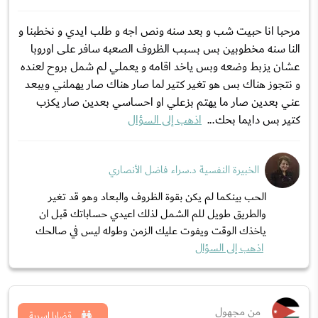
مرحبا انا حبيت شب و بعد سنه ونص اجه و طلب ايدي و نخطبنا و
النا سنه مخطوبين بس بسبب الظروف الصعبه سافر على اوروبا
عشان يزبط وضعه وبس ياخد اقامه و يعملي لم شمل بروح لعنده
و نتجوز هناك بس هو تغير كتير لما صار هناك صار يهملني ويبعد
عني بعدين صار ما يهتم بزعلي او احساسي بعدين صار يكزب
كتير بس دايما بحك...
اذهب إلى السؤال
الخبيرة النفسية د.سراء فاضل الأنصاري
الحب بينكما لم يكن بقوة الظروف والبعاد وهو قد تغير
والطريق طويل للم الشمل لذلك اعيدي حساباتك قبل ان
ياخذك الوقت ويفوت عليك الزمن وطوله ليس في صالحك
اذهب إلى السؤال
من مجهول
قضايا اسرية