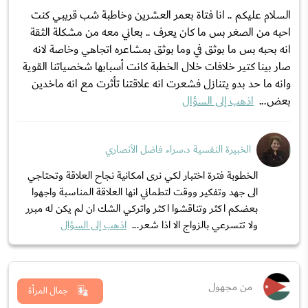
السلام عليكم .. انا فتاة بعمر العشرين وخاطبة شب قريبي كنت
احبه من الصغر بس ما كان يعرف .. بعاني معه من مشكلة الثقة
انه بحبه بس ما بوثق في وما بوثق بمشاعره اتجاهي وخاصة لانه
صار بينا كتير خلافات خلال الخطبة كانت أسبابها شخصياتنا القوية
وانه ما حد بدو يتنازل فشعرت انه علاقتنا تأثرت مع انه ماخدين
بعض...
اذهب إلى السؤال
الخبيرة النفسية د.سراء فاضل الأنصاري
الخطوبة فترة اختبار لكي نرى امكانية نجاح العلاقة وتحتاجي
الى جهد وتفكير ووقت لتطماني انها العلاقة المناسبة واجهوا
بعضكم اكثر وتناقشوا اكثر واتركي الشك ان لم يكن له مبرر
ولا تتسرعي بالزواج الا اذا شعر...
اذهب إلى السؤال
من مجهول
جمال المرأة