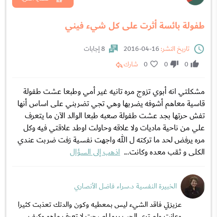
طفولة بائسة أثرت على كل شيء فيني
تاريخ النشر:
16-04-2016
8 إجابات
0
0
0
شارك
مشكلتي انه أبوي تزوج مره تانيه غير أمي وطبعا عشت طفولة
قاسية معاهم أشوفه يضربها وهي تجي تضربني على اساس أنها
تفش حرتها بجد عشت طفولة صعبه طبعا الوالد الآن ما يتعرف
علي من ناحية ماديات ولا علاقه وحاولت اوطد علاقتي فيه وكل
مره يرفض لحد ما تركته ل الله واجهت نفسية زفت ضربت عندي
الكلى و ثقب معده وكانت...
اذهب إلى السؤال
الخبيرة النفسية د.سراء فاضل الأنصاري
عزيزتي فاقد الشيء ليس بمعطيه وكون والدتك تعذبت كثيرا
وعانت ولم ترى الحب ربما اصبحت لا تعرف ماهو وكيف