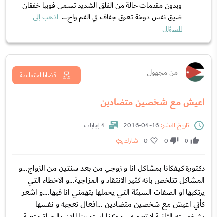
وبدون مقدمات حالة من القلق الشديد تسمى فوبيا خفقان
ضيق نفس دوخة تعرق جفاف في الفم واح...
اذهب إلى
السؤال
من مجهول
قضايا اجتماعية
اعيش مع شخصين متضادين
تاريخ النشر:
16-04-2016
4 إجابات
0
0
0
شارك
دكتورة كيفكانا بمشاكل انا و زوجي من بعد سنتين من الزواج...و
المشاكل تتلخص بانه كثير الانتقاد و المزاجية...و الاخطاء التي
يرتكبها او الصفات السيئة التي يحملها يتهمني انا فيها....و اشعر
كأني اعيش مع شخصين متضادين ...افعال تعجبه و نفسها
بشخصيته الثانية لا تعجبه....وهكذا استمرينا للان والحياة متعبة