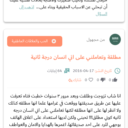
حرمان نفسك، وتأنيب ضميرك والاصابة بحالات نفسية عليك
أن تبحثي عن الاسباب الحقيقية وبناء على...
اذهب إلى
السؤال
من مجهول
الحب والعلاقات العاطفية
مطلقة وتعاملني على اني انسان درجة ثانية
تاريخ النشر:
17-04-2016
64 إجابات
0
0
0
شارك
انا شاب تزوجت وطلقت وبعد مرور ٣ سنوات خطبت فتاه تعرفت
عليها عن طريق صديقتها ووقعت في غرامها علما انها مطلقه كذلك
ولا انظر لها على انها مطلقه لكنها تعاملني على اني انسان درجه
ثانيه كوني مطلق!!! تحبني ولكن لديها استعداد على اغلاق الهاتف
بوجهي للرد على احد صديقاتها، اغمرها بالهدايا والامان والعواطف