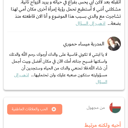
أتقبله بعد لاكن أبي يحس بفراغ في حياته و يريد الزواج تانية.
مشكلتي أنني لا أستطيع تحمل رؤية إمرأة أخرى مكان أمي لهذا
تشاجرت مع والدي بسبب هذا الموضوع و أنا الان قاطعته منذ
بضعة...
اذهب إلى السؤال
المدربة ميساء حموري
لا يا ابنتي لا تكوني قاسية على والدك أرجوك .رحم الله والدتك
واسكنها فسيح جنانه، أمك الآن في مكان أفضل وبيت أجمل
أن شاء الله.فلا تمنعي والدك من الحياه وستجدين أن
مسؤوليته ستكون صعبه عليك ولن تحتمليها...
اذهب إلى
السؤال
من مجهول
الحب والعلاقات العاطفية
أحبه ولكنه مرتبط