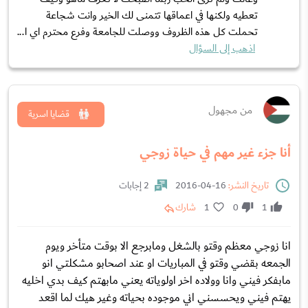
تعطيه ولكنها في اعماقها تتمنى لك الخير وانت شجاعة
تحملت كل هذه الظروف ووصلت للجامعة وفرع محترم اي ا...
اذهب إلى السؤال
من مجهول
قضايا اسرية
أنا جزء غير مهم في حياة زوجي
تاريخ النشر:
16-04-2016
2 إجابات
1
0
1
شارك
انا زوجي معظم وقتو بالشغل ومابرجع الا بوقت متأخر ويوم
الجمعه بقضي وقتو في المباريات او عند اصحابو مشكلتي انو
مابفكر فيني وانا وولاده اخر اولوياته يعني مابهتم كيف بدي اخليه
يهتم فيني ويحسسني اني موجوده بحياته وغير هيك لما اقعد