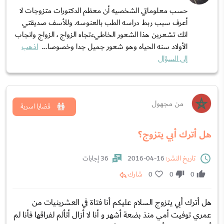
حسب معلوماتي الشخصيه أن معظم الدكتورات متزوجات لا
أعرف سبب ربط دراسه الطب بالعنوسه. وللأسف صديقتي
انك تشعرين هذا الشعور الخاطيءتجاه الزواج ، الزواج وانجاب
الأولاد سنه الحياه وهو شعور جميل جدا وخصوصا...
اذهب
إلى السؤال
من مجهول
قضايا اسرية
هل أترك أبي يتزوج؟
تاريخ النشر:
16-04-2016
36 إجابات
0
0
0
شارك
هل أترك أبي يتزوج السلام عليكم أنا فتاة في العشرينيات من
عمري توفيت أمي منذ بضعة أشهر و أنا لا أزال أتألم لفراقها فأنا لم