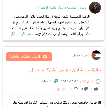
الخبيرة النفسية د.سراء فاضل الأنصاري
الرغبة الجنسية تكون قوية في هذا العمر ولكن المفروض
تنشغل عنها بامور اخرى اهمها الرياضة وان لا تستسلم لها
كليا والى اغراءاتها والذي يزيد الطين بلة انك قد تثير نفسك
بالصور او الافلام وهذه ليس لك عذرا في...
اذهب إلى السؤال
من مجهول
الحب والعلاقات العاطفية
حائرة بين شابين مع من أبقى؟ ساعدوني
تاريخ النشر:
16-04-2016
4 إجابات
1
0
1
شارك
انا طالبة جامعية عمري 21 سنة.. من سنتين تقريبا تعرفت على