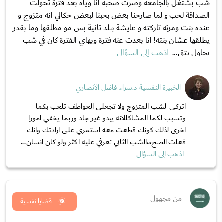
شب بشتغل بألجامعة وصرت صحبة أنا وياه بعد فترة تحولت
الصداقة لحب و لما صارحنا بعض بحبنا لبعض حكالي انه متزوج و
عنده بنت ومرته تاركته و عايشة ببلد تانية بس مو مطلقها وما بقدر
يطلقها عشان بنته! انا بعدت عنه فترة وبهاي الفترة كان في شب
بحاول يتق...
اذهب إلى السؤال
الخبيرة النفسية د.سراء فاضل الأنصاري
اتركي الشب المتزوج ولا تجعلي العواطف تلعب بكما
وتسبب لكما المشاكللانه يبدو غير جاد وربما يخفي امورا
اخرى لذلك كونك قطعت معه استمري على ارادتك وانك
فعلت الصح،،،الشب الثاني تعرفي عليه اكثر ولو كان انسان...
اذهب إلى السؤال
من مجهول
قضايا نفسية