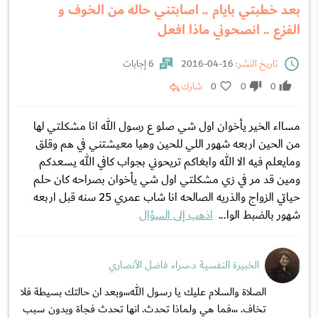
بعد خطبتي بايام .. اصابتني حاله من الخوف و
الفزع .. انصحوني ماذا افعل
تاريخ النشر:
16-04-2016
6 إجابات
0
0
0
شارك
مسااء الخير يأخوان اول شي صلو ع رسول الله انا مشكلتي لها
من الحين اربعه شهور اللي للحين وهيا معيشتني في هم وقلق
ومايعلم فيه الا الله وابغاكم تريحوني بجواب كافي الله يسعدكم
ومين قد مر في زي مشكلتي اول شي يأخوان بصراحه كان حلم
حياتي الزواج والذريه الصالحه انا شاب عمري 25 سنه قبل اربعه
شهور بالضبط الوا...
اذهب إلى السؤال
الخبيرة النفسية د.سراء فاضل الأنصاري
الصلاة والسلام عليك يا رسول الله،،،وبعد ان حالتك بسيطة فلا
تخاف. ،،،فما هي ولماذا تحدث. انها تحدث فجاة وبدون سبب