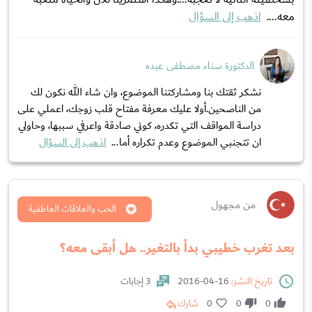
معه....
اذهب إلى السؤال
الدكتورة سناء مصطفى عبده
نشكر ثقتك بنا ومشاركتنا الموضوع، وان شاء الله نكون لك
من الناصحين.أولا عليك معرفة مفتاح قلب زوجك، اعملي على
دراسة المواقف التي تكدره، كوني صادقة واعرفي سببها، وحاولي
ان تتجنبي الموضوع وعدم تكراره أما...
اذهب إلى السؤال
من مجهول
الحب والعلاقات العاطفية
بعد تغرب خطيبي بدأ بالتغير.. هل أبقى معه؟
تاريخ النشر:
16-04-2016
3 إجابات
0
0
0
شارك