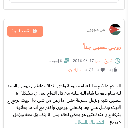
من مجهول
قضايا اسرية
زوجي عصبي جداً
تاريخ النشر:
17-04-2016
6 إجابات
0
0
0
شارك
السلام عليكم ،،، انا فتاة متزوجة ولدي طفلة وعلاقتي بزوجي الحمد
لله تمام وهو ما شاء الله عليه من كل النواح بس في مشكلة انه
عصبي كثير وبزعل بسرعة حتى اذا زعل من شي برا البيت برجع ع
البيت وبزعل مني وما بكلمني ليومين واكثر مع انه ما بحاكيه
بتركه ع راحته لحتى هو يحكي لحاله بس انا بتضايق معه وبزعل
من زع...
اذهب إلى السؤال