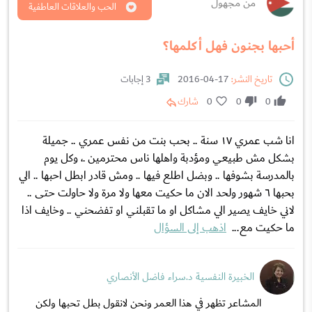
من مجهول
الحب والعلاقات العاطفية
أحبها بجنون فهل أكلمها؟
تاريخ النشر:
17-04-2016
3 إجابات
0
0
0
شارك
انا شب عمري ١٧ سنة .. بحب بنت من نفس عمري .. جميلة
بشكل مش طبيعي ومؤدبة واهلها ناس محترمين .، وكل يوم
بالمدرسة بشوفها .. وبضل اطلع فيها .. ومش قادر ابطل احبها .. الي
بحبها ٦ شهور ولحد الان ما حكيت معها ولا مرة ولا حاولت حتى ..
لاني خايف يصير الي مشاكل او ما تقبلني او تفضحني .. وخايف اذا
ما حكيت مع...
اذهب إلى السؤال
الخبيرة النفسية د.سراء فاضل الأنصاري
المشاعر تظهر في هذا العمر ونحن لانقول بطل تحبها ولكن