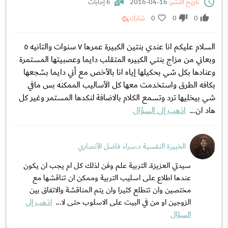
تاريخ النشر:
16-04-2016
6 إجابات
0
0
0
شارك
السلام عليكم انا عندي بنتين الكبيرة عمرها ٧ سنوات والتانيه ٥
وبعاني من مزاج بنتي الكبيره المتقلب دايما وعصبيتها المستمرة
وعنادها بكل شي بحكيلها إياه انا بالأخص مع أني دايما بشجعها
بكافه الطرق واستخدمت معها كل الأساليب الممكنه بس مافي
شي بيخليها ترد وتسمع الكلام بالاضافة لنكدها المستمر وغير كل
هاد ان...
اذهب إلى السؤال
الخبيرة النفسية د.سراء فاضل الأنصاري
سيدتي العزيزة. التربية علم وفن لذلك كل ام يجب ان يكون
عندها اطلاع على اسليب التربية وممكن ان تناقشها مع
مختصين وان تتطلع كثيرا وان يتم المناقشة والاتفاق بين
الزوجين او من في البيت على الاسلوب حتى لا...
اذهب إلى
السؤال