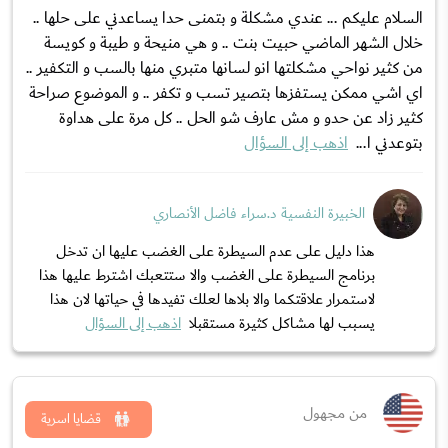
السلام عليكم ... عندي مشكلة و بتمنى حدا يساعدني على حلها ..
خلال الشهر الماضي حبيت بنت .. و هي منيحة و طيبة و كويسة
من كثير نواحي مشكلتها انو لسانها متبري منها بالسب و التكفير ..
اي اشي ممكن يستفزها بتصير تسب و تكفر .. و الموضوع صراحة
كثير زاد عن حدو و مش عارف شو الحل .. كل مرة على هداوة
بتوعدني ا...
اذهب إلى السؤال
الخبيرة النفسية د.سراء فاضل الأنصاري
هذا دليل على عدم السيطرة على الغضب عليها ان تدخل
برنامج السيطرة على الغضب والا ستتعبك اشترط عليها هذا
لاستمرار علاقتكما والا بلاها لعلك تفيدها في حياتها لان هذا
يسبب لها مشاكل كثيرة مستقبلا
اذهب إلى السؤال
من مجهول
قضايا اسرية