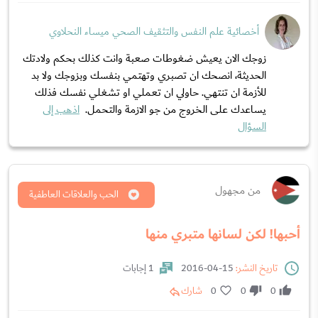
أخصائية علم النفس والتثقيف الصحي ميساء النحلاوي
زوجك الان يعيش ضغوطات صعبة وانت كذلك بحكم ولادتك
الحديثة، انصحك ان تصبري وتهتمي بنفسك وبزوجك ولا بد
للأزمة ان تنتهي. حاولي ان تعملي او تشغلي نفسك فذلك
يساعدك على الخروج من جو الازمة والتحمل.
اذهب إلى
السؤال
من مجهول
الحب والعلاقات العاطفية
أحبها! لكن لسانها متبري منها
تاريخ النشر:
15-04-2016
1 إجابات
0
0
0
شارك