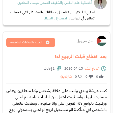
أخصائية علم النفس والتثقيف الصحي ميساء النحلاوي
احكي لنا اكثر عن تفاصيل معاناتك والمشاكل التي تجعلك
تعانين في الدراسة.
اذهب إلى السؤال
من مجهول
الحب والعلاقات العاطفية
بعد انقطاع قبلت الرجوع له!
تاريخ النشر:
15-04-2016
1 إجابات
0
0
0
شارك
كنت عايشة ببلدي وكنت على علاقة بشخص وكنا متعلقين ببعض
،، صارت ظروف واضطريت انتقل من البلد لبلد تانيه مع اهلي
ورضيت بالواقع لانه انفرض علي وانا صغيره ،، وقطعت علاقتي
بالشخص لاني متأكدة انو مستحيل ارجع او اهلي يسمحولي ارجع