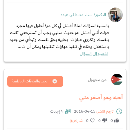
الدكتورة سناء مصطفى عبده
بالنسبة لسؤالك لماذا أفشل في كل مرة أحاول فيها مجرد
قولك أنني أفشل هو حديث سلبي يجب أن تسترجعي ثقتك
بنفسك وتكرري عبارات ايجابية بحق نفسك وتبدأي من جديد
باستغلال وقتك في تنفيذ مهارات تتقنينها يمكن أن ت...
اذهب إلى السؤال
من مجهول
الحب والعلاقات العاطفية
أحبه وهو أصغر مني
تاريخ النشر:
15-04-2016
4 إجابات
0
0
0
شارك