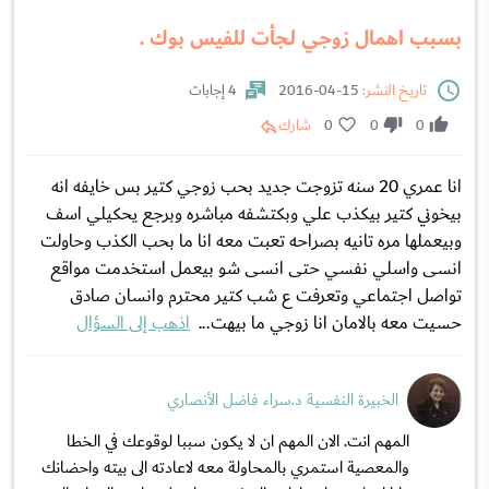
بسبب اهمال زوجي لجأت للفيس بوك .
تاريخ النشر:
15-04-2016
4 إجابات
0
0
0
شارك
انا عمري 20 سنه تزوجت جديد بحب زوجي كتير بس خايفه انه
بيخوني كتير بيكذب علي وبكتشفه مباشره وبرجع يحكيلي اسف
وبيعملها مره تانيه بصراحه تعبت معه انا ما بحب الكذب وحاولت
انسى واسلي نفسي حتى انسى شو بيعمل استخدمت مواقع
تواصل اجتماعي وتعرفت ع شب كتير محترم وانسان صادق
حسيت معه بالامان انا زوجي ما بيهت...
اذهب إلى السؤال
الخبيرة النفسية د.سراء فاضل الأنصاري
المهم انت. الان المهم ان لا يكون سببا لوقوعك في الخطا
والمعصية استمري بالمحاولة معه لاعادته الى بيته واحضانك