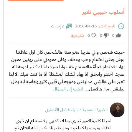
أسلوب حبيبي تغير
تاريخ النشر:
15-04-2016
2 إجابات
0
0
0
شارك
حبيت شخص والي تقريبا معو سنه هالشخص كان اول علاقتنا
بجنن يعني اهتمام وحب وعطف وكان معودني على روتين معين
بهاد الاهتمام فجأة هالاهتمام خف وانا صرت اشك كتير لدرجة انه
صرت اخنقو وانخنق انا بهاد الشك المشكلة انا ما كنت هيك الا لما
تغير علي هالشي مدايقني وموجعلي قلبي كثير وحاسه انه بطل
يطيقني من هالاسل...
اذهب إلى السؤال
الخبيرة النفسية د.سراء فاضل الأنصاري
احيانا كثيرة الامور تجري بما لا نشتهي ولا نستطع ان نلوي
الاقدار ونرسمها كما نريد وهو تغير قد يكون اوله افتتان ثم