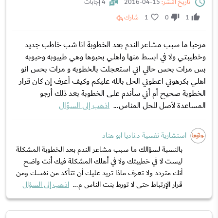
تاريخ النشر:
15-04-2016
4 إجابات
1
0
1
شارك
مرحبا ما سبب مشاعر الندم بعد الخطوبة انا شب خاطب جديد
وخطيبتي ولا في ابسط منها واهلي بحبوها وهي طيبوبه وحبوبه
بس مرات بحس حالي اني استعجلت بالخطوبه و مرات بحس انو
اهلي بكرهوني اعطوني الحل بالله عليكم وكيف أعرف إن كان قرار
الخطوبة صحيح أم أني سأندم على الخطوبة بعد ذلك أرجو
المساعدة لأصل للحل المناس...
اذهب إلى السؤال
استشارية نفسية د.ناديا ابو هناد
بالنسبة لسؤالك ما سبب مشاعر الندم بعد الخطوبة المشكلة
ليست لا في خطيبتك ولا في أهلك المشكلة فيك أنت واضح
أنك متردد ولا تعرف ماذا تريد عليك أن تتأكد من نفسك ومن
قرار الإرتباط حتى لا تورط بنت الناس م...
اذهب إلى السؤال