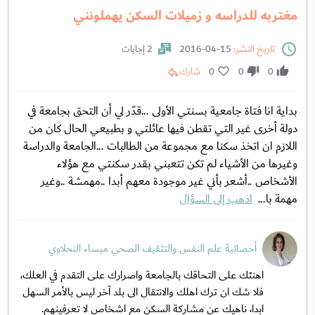
مغتربه للدراسه و زميلات السكن يهملونني
تاريخ النشر:
15-04-2016
2 إجابات
0
0
0
شارك
بداية انا فتاة جامعية بسنتي الأولى ...قدّر لي أن التحق بجامعة في
دولة أخرى غير التي تقطن فيها عائلتي و بطبيعي الحال كان من
اللازم ان اتخذ سكنا مع مجموعة من الطالبات ...الجامعة والدراسة
وغيرها من الأشياء لم تكن تتعبني بقدر سكنتي مع هؤلاء
الأشخاص ..أشعر بأني غير موجودة معهم أبدا ..مهمشة ..وغير
مهمة با...
اذهب إلى السؤال
أخصائية علم النفس والتثقيف الصحي ميساء النحلاوي
اهنئك على التحاقك بالجامعة واصرارك على التقدم في العلك،
فلا شك ان ترك اهلك والانتقال الى بلد آخر ليس بالأمر السهل
ابدا، ناهيك عن مشاركة السكن مع اشخاص لا تعرفينهم.