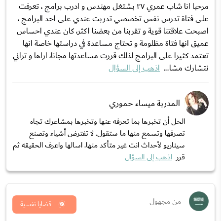
مرحبا انا شاب عمري ٢٧ بشتغل مهندس و ادرب برامج ، تعرفت
على فتاة تدرس نفس تخصصي تدربت عندي على احد البرامج ،
اصبحت علاقتنا قوية و تقربنا من بعضنا اكثر، كان عندي احساس
عميق انها فتاة مظلومة و تحتاج مساعدة في دراستها خاصة انها
تعتمد كثيرا على البرامج لذلك قررت مساعدتها مجانا، اراها و تراني
نتشارك مشا...
اذهب إلى السؤال
المدربة ميساء حموري
الحل أن تخبرها بما تعرفه عنها وتخبرها بمشاعرك تجاه
تصرفها وتسمع منها ما ستقول. لا تفترض أشياء وتصنع
سيناريو لأحداث انت غير متأكد منها. اسالها واعرف الحقيقه ثم
قرر
اذهب إلى السؤال
من مجهول
قضايا نفسية