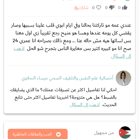
0
0
0
شارك
عندي عمه مو تاركتنا بحالنا وفي ايام ابوي قلب علينا بسببها وصار
يقضي كل يومه عندها وهسا هو منيح رجع تقريبآ زي اول معنا
بس لساتها هيه مش حاله عنا ... ومع ذالك بصراحه انا عمري 24
صح انا مو كبيره كتير بس معايرة الناس بتجرح شو الحل
اذهب
إلى السؤال
أخصائية علم النفس والتثقيف الصحي ميساء النحلاوي
احكي لنا تفاصيل اكثر عن تصرفات عمتك؟ ما الذي يضايقك
بالضبط؟ هل هي متزوجة؟ اخبرينا تفاصيل اكثر حتى نتابع
الحديث.
اذهب إلى السؤال
من مجهول
الحب والعلاقات العاطفية