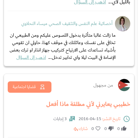
بالليل لأي...
اذهب إلى السؤال
أخصائية علم النفس والتثقيف الصحي ميساء النحلاوي
ما زالت غالبا متأثرة بدخول اللصوص عليكم ومن الطبيعي ان
تخافي على نفسك وعائلتك في موقف كهذا. حاولي ان تقومي
بأشياء تساعدك على الارتياح كتركيب جهاز انذار او ترك بعض
الإضاءة في البيت ليلا واي تدابير تدخل...
اذهب إلى السؤال
من مجهول
قضايا اجتماعية
خطيبي يعايرني لأني مطلقة ماذا أفعل
تاريخ النشر:
15-04-2016
3 إجابات
0
0
0
شارك