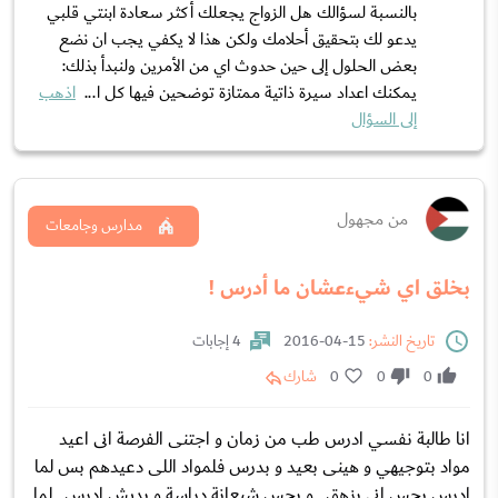
بالنسبة لسؤالك هل الزواج يجعلك أكثر سعادة ابنتي قلبي
يدعو لك بتحقيق أحلامك ولكن هذا لا يكفي يجب ان نضع
بعض الحلول إلى حين حدوث اي من الأمرين ولنبدأ بذلك:
يمكنك اعداد سيرة ذاتية ممتازة توضحين فيها كل ا...
اذهب
إلى السؤال
من مجهول
مدارس وجامعات
بخلق اي شيءعشان ما أدرس !
تاريخ النشر:
15-04-2016
4 إجابات
0
0
0
شارك
انا طالبة نفسي ادرس طب من زمان و اجتنى الفرصة انى اعيد
مواد بتوجيهي و هينى بعيد و بدرس فلمواد اللى دعيدهم بس لما
ادرس بحس انى بزهق . و بحس شبعانة دراسة و بديش ادرس . لما