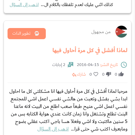
كذلك اثني عليك لعدم تلفظك بالكلام ال...
اذهب إلى السؤال
من مجهول
تطوير الذات
لماذا أفشل في كل مرة أحاول فيها
تاريخ النشر:
15-04-2016
2 إجابات
0
0
0
شارك
مرحبا لماذا أفشل في كل مرة أحاول فيها انا مشكلتي كل ما احاول
ابدا بشي بفشل وتعبت من هالشي نفسي اعمل اشي للمجتمع
نفسي اعمل اشي منيح طبعآ صعب اطلع من البيت لانه ماعنا
البنت تطلع وتشتغل وانا زمان كانت عندي هواية الكتابه بس من
5 سنين ماكتبت ولا اشي وفعلآ هسا باجي اكتب عقلي بضوج
ومابعرف اكتب شي حتى قرا...
اذهب إلى السؤال