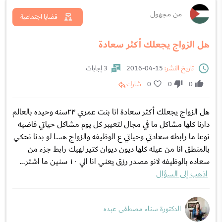
من مجهول
قضايا اجتماعية
هل الزواج يجعلك أكثر سعادة
تاريخ النشر:
15-04-2016
3 إجابات
0
0
0
شارك
هل الزواج يجعلك أكثر سعادة انا بنت عمري ٢٣سنه وحيده بالعالم
دارنا كلها مشاكل ما في مجال لتعيبر كل يوم مشاكل حياتي فاضيه
نوعا ما رابطه سعادتي وحياتي ع الوظيفه والزواج هسا لو بدنا نحكي
بالمنطق انا من عيله كلها ديون ديوان كتير لهيك رابط جزء من
سعاده بالوظيفه لانو مصدر رزق يعني انا الي ١٠ سنين ما اشتر...
اذهب إلى السؤال
الدكتورة سناء مصطفى عبده