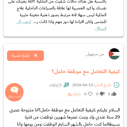
بالنسبة هل هناك حالات شفيت من المثلية ؟الله يعينك على
نفسك واكيد العصبية لها علاقة بالصراعات الداخلية علاج
المثلية ليس سهلا لانه مرتبط بصور ذهنية معينة مثيرة
للجنس ولكن الارادة لها دور مهم واذا كانت ر...
اذهب إلى
السؤال
من مجهول
قضايا نفسية
كيفية التعامل مع موظفة حامل؟
تاريخ النشر:
15-04-2016
2 إجابات
0
0
0
شارك
السلام عليكم ،كيفية التعامل مع موظفة حامل؟انا متزوجة عمري
29 سنة عندي ولد وبنت عمرها شهرين توظفت من فترة
بسيطةلما كنت حامل بالشهر السابع اتوظفت ومن يومها وانا