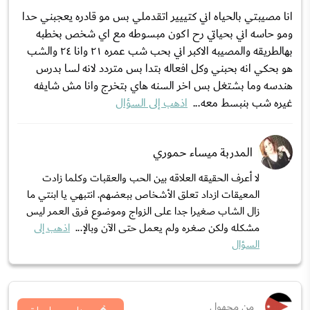
انا مصيبتي بالحياه اني كتييير اتقدملي بس مو قادره يعجبني حدا
ومو حاسه اني بحياتي رح اكون مبسوطه مع اي شخص بخطبه
بهالطريقه والمصيبه الاكبر اني بحب شب عمره ٢١ وانا ٢٤ والشب
هو بحكي انه بحبني وكل افعاله بتدا بس متردد لانه لسا بدرس
هندسه وما بشتغل بس اخر السنه هاي بتخرج وانا مش شايفه
غيره شب بنبسط معه...
اذهب إلى السؤال
المدربة ميساء حموري
لا أعرف الحقيقه العلاقه بين الحب والعقبات وكلما زادت
المعيقات ازداد تعلق الأشخاص ببعضهم. انتبهي يا ابنتي ما
زال الشاب صغيرا جدا على الزواج وموضوع فرق العمر ليس
مشكله ولكن صغره ولم يعمل حتى الآن وبالإ...
اذهب إلى
السؤال
من مجهول