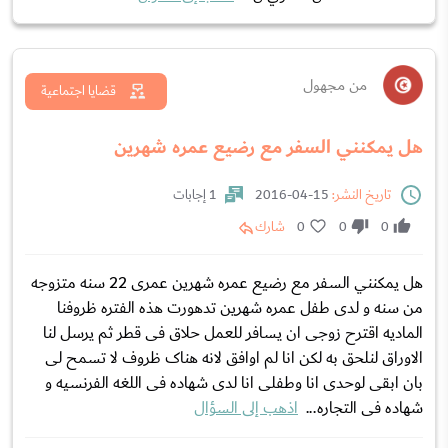
من مجهول
قضايا اجتماعية
هل يمكنني السفر مع رضيع عمره شهرين
تاريخ النشر:
15-04-2016
1 إجابات
0
0
0
شارك
هل يمكنني السفر مع رضيع عمره شهرين عمری 22 سنه متزوجه
من سنه و لدی طفل عمره شهرین تدهورت هذه الفتره ظروفنا
المادیه اقترح زوجی ان یسافر للعمل حلاق فی قطر ثم یرسل لنا
الاوراق لنلحق به لکن انا لم اوافق لانه هناک ظروف لا تسمح لی
بان ابقی لوحدی انا وطفلی انا لدی شهاده فی اللغه الفرنسیه و
شهاده فی التجاره...
اذهب إلى السؤال