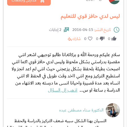
مدارس وجامعات
ليس لدي حافز قوي للتعليم
تاريخ النشر:
15-04-2016
2 إجابات
0
0
0
شارك
سلام عليكم ورحمة الله و بركاته,انا طالبو توجيهي اشعر انني
مقصرة بدراستي بشكل ملحوظ وليس لدي حافز قوي !كما انني
اصبحت بطيئة بلحفظ بشكل يزعجني حيث انني لم اعد انجز ولا
استطيع التركيز ومع انني ااخد وقت طويل في الحفظ الا انني
انساه بعد مدة قصيرة واحيانا انسى ما درسته بعد الانتهاء من
الدراسة بـ ساعة او س...
اذهب إلى السؤال
الدكتورة سناء مصطفى عبده
النسيان بهذا الشكل سببه ضعف التركيز بالدراسة والحفظ