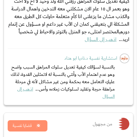
كيفية تعديل سلوك المراهق رزقني الله ولد وحيد لا اخ ولا اخت
وهو بعمر ال ١٥ عام الان مشكلتي معه التدخين واهمال الدراسة
والكذب مشان ما يزعلني انا كأم متعلمة حاولت كل الطرق معه
المشكلة الي بتعيقني كمان ان الأب غير داعم او مسؤول عن إتمام
دورهبالمختصر امتلىء جو المنزل بالتوتر والاحباط لي شخصياً
اريد...
اذهب إلى السؤال
استشارية نفسية د.ناديا ابو هناد
بالنسبة لسؤالك كيفية تعديل سلوك المراهق السبب واضح
وهو عدم اهتمام الأب وأنتي بالنسبة له لاتمثلين القدوة، لذلك
عليكِ التعامل معه بحكمة ومن غير مشاكل لأنه في مرحلة
مراهقة حرجة وتقليد لسلوكيات زملاءه وأص...
اذهب إلى
السؤال
من مجهول
قضايا نفسية