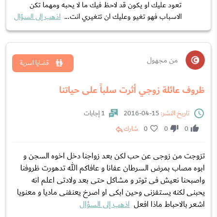
تعود عليك او يكون قد لاحظ فيك ما لا يحبه ومهما تكن
الاسباب فهو تغيو وعليك ان تتغيري انت...
اذهب إلى السؤال
من مجهول
قضايا اسرية
ظروف عائلة زوجي أثرت سلباً على حياتنا
تاريخ النشر:
15-04-2016
1 إجابات
0
0
0
شارك
تزوجت من زوجی عن حب لکن بعد زواجنا دخل اخوه السجن و
ابوه مصاب بمرض السرطان عفانا و عافاکم الله تدهورت ظروفنا
واصبحنا نعیش فی توتر و مشاکل حتی بعد ولادتی اعلم انه
یحبنی لکنه یستفزنی وحین ابکی او اصرخ یعنفنی مادیا و معنویا
اشعر بالاحباط ماذا افعل
اذهب إلى السؤال