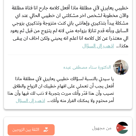
خطيبي يعايرني لأني مطلقة ماذا أفعل كلامه جارح انا فتاة مطلقة
والآن مخطوبة لشخص اخر مشكلتي ان خطيبي الحالي عند اي
مشكلة يبدأ بتذكيري وإهانتي باني كنت متزوجة وتذكيري بزوجي
السابق وبأنه قدم تنازلا بزواجه مني لانه لم يتزوج من قبل ثم يعود
الي معتذرا عن كل كلامه انا اعلم انه يحبني ولكن اخاف ان يبقى
هكذا...
اذهب إلى السؤال
الدكتورة سناء مصطفى عبده
يا سيدتي بالنسبة لسؤالك خطيبي يعايرني لأني مطلقة ماذا
أفعل يجب أن تعملي على افهام خطيبك ان الزواج والطلاق
نصيب وأن هذا قدَر وأنك مررت بتجربة لا ذنب لك فيها وأن هذا
أمر محتوم ولا يمكنك الفرار منه وأنك...
اذهب إلى السؤال
من مجهول
الثقة بين الزوجين