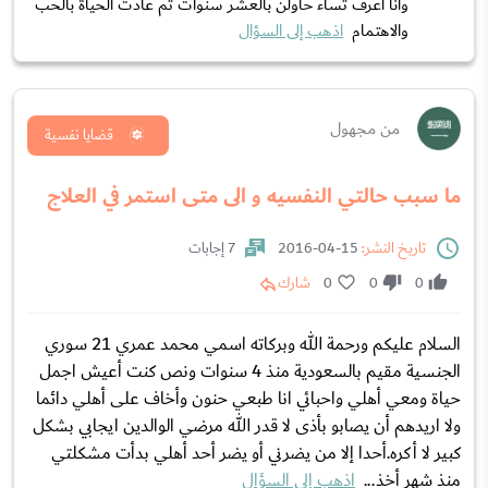
وانا اعرف تساء حاولن بالعشر سنوات ثم عادت الحياة بالحب
والاهتمام
اذهب إلى السؤال
من مجهول
قضايا نفسية
ما سبب حالتي النفسيه و الى متى استمر في العلاج
تاريخ النشر:
15-04-2016
7 إجابات
0
0
0
شارك
السلام عليكم ورحمة الله وبركاته اسمي محمد عمري 21 سوري
الجنسية مقيم بالسعودية منذ 4 سنوات ونص كنت أعيش اجمل
حياة ومعي أهلي واحبائي انا طبعي حنون وأخاف على أهلي دائما
ولا اريدهم أن يصابو بأذى لا قدر الله مرضي الوالدين ايجابي بشكل
كبير لا أكره.أحدا إلا من يضرني أو يضر أحد أهلي بدأت مشكلتي
منذ شهر أخذ...
اذهب إلى السؤال