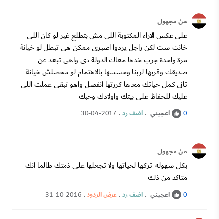
من مجهول
على عكس الاراء المكتوبة اللى مش بتطلع غير لو كان اللى
خانت ست لكن راجل يردوا اصبرى ممكن هى تبطل لو خيانة
مرة واحدة جرب خدها معاك الدولة دى واهى تبعد عن
صديقك وقربها لربنا وحسسها بالاهتمام لو محصلش خيانة
تانى كمل حياتك معاها كررتها انفصل واهو تبقى عملت اللى
عليك للحفاظ على بيتك واولادك وحبك
اعجبني
.
اضف رد
.
30-04-2017
0
من مجهول
بكل سهوله اتركها لحياتها ولا تجعلها على ذمتك طالما انك
متاكد من ذلك
اعجبني
.
اضف رد
.
عرض الردود
.
31-10-2016
0