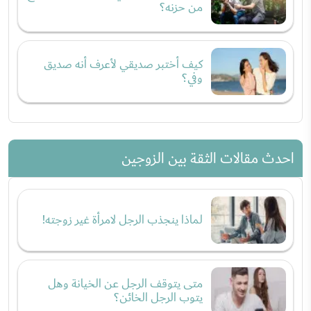
من حزنه؟
كيف أختبر صديقي لأعرف أنه صديق
وفي؟
احدث مقالات الثقة بين الزوجين
لماذا ينجذب الرجل لامرأة غير زوجته!
متى يتوقف الرجل عن الخيانة وهل
يتوب الرجل الخائن؟