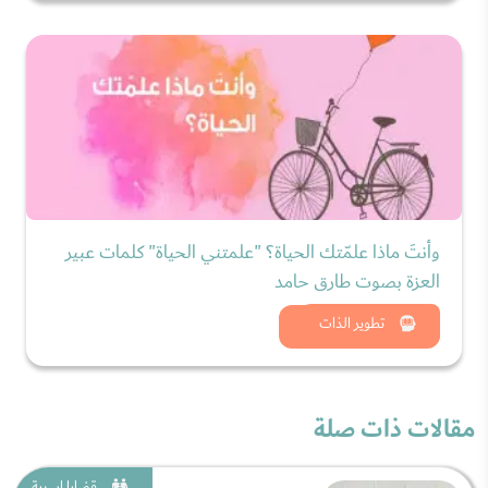
وأنتَ ماذا علمّتك الحياة؟ "علمتني الحياة" كلمات عبير
العزة بصوت طارق حامد
شاهد الان
تطوير الذات
مقالات ذات صلة
قضايا اسرية