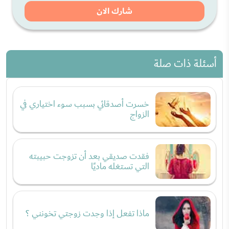
شارك الان
أسئلة ذات صلة
خسرت أصدقائي بسبب سوء اختياري في
الزواج
فقدت صديقي بعد أن تزوجت حبيبته
التي تستغله ماديًا
ماذا تفعل إذا وجدت زوجتي تخونني ؟