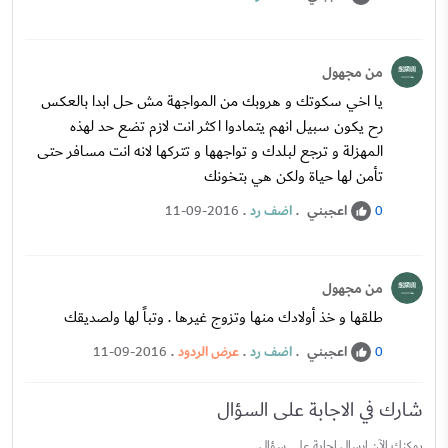
من مجهول
يا اخي سكوتك و هروبك من المواجهة مش حل ابدا بالعكس
رح يكون سبيل انهم يتمادوا اكثر انت لازم تضع حد لهذه
المهزلة و ترجع لبلدك و تواجهها و تتركها لانه انت مسافر حتى
تأمن لها حياة ولكن هي بتخونك
اعجبني
.
اضف رد
.
11-09-2016
0
من مجهول
طلقها و خذ أولادك منها وتزوج غيرها . وتباً لها ولصديقك
اعجبني
.
اضف رد
.
عرض الردود
.
11-09-2016
0
شارك في الاجابة على السؤال
يمكنك الآن ارسال إجابة علي سؤال