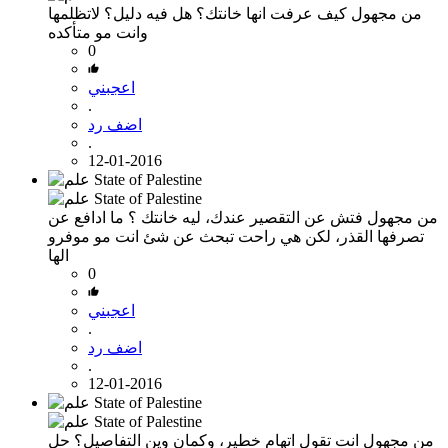
من مجهول
كيف عرفت انها خانتك؟ هل فيه دليل؟ لاتظلمها
وانت مو متأكده
0
اعجبني
.
اضف رد
.
12-01-2016
من مجهول
فتش عن التقصير عندك، ليه خانتك ؟ ما ادافع عن
تصرفها القذر، لكن هي راحت تبحث عن شئ انت مو موفرو
الها
0
اعجبني
.
اضف رد
.
12-01-2016
من مجهول
انت تقول اتهام خطير، وكمان وين التفاصيل؟ حل