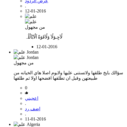
عرض الردود
.
12-01-2016
من مجهول
لُآحٍـۆلُآ ۆلُآقَۆةّ آلُآبْآلُلُہ
12-01-2016
من مجهول
سؤالك بايخ طلقها ولاتستنى عليها ولايوم اصلا هاي الخيانه من
طبيعتهن وقبل ان تطلقها افضحها اولا ثم طلقها
0
اعجبني
.
اضف رد
.
11-01-2016