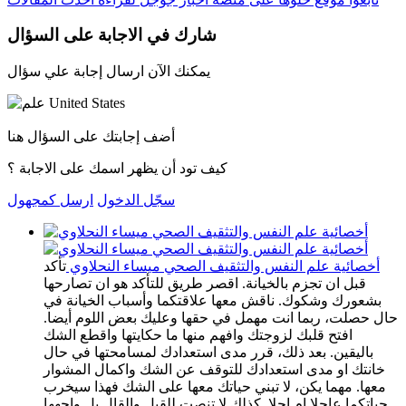
شارك في الاجابة على السؤال
يمكنك الآن ارسال إجابة علي سؤال
أضف إجابتك على السؤال هنا
كيف تود أن يظهر اسمك على الاجابة ؟
سجّل الدخول
ارسل كمجهول
أخصائية علم النفس والتثقيف الصحي ميساء النحلاوي
تأكد
قبل ان تجزم بالخيانة. اقصر طريق للتأكد هو ان تصارحها
بشعورك وشكوك. ناقش معها علاقتكما وأسباب الخيانة في
حال حصلت، ربما انت مهمل في حقها وعليك بعض اللوم أيضا.
افتح قلبك لزوجتك وافهم منها ما حكايتها واقطع الشك
باليقين. بعد ذلك، قرر مدى استعدادك لمسامحتها في حال
خانتك او مدى استعدادك للتوقف عن الشك واكمال المشوار
معها. مهما يكن، لا تبني حياتك معها على الشك فهذا سيخرب
حياتكما عاجلا ام اجلا. كذلك لا تنصت للقيل والقال بل واجهها