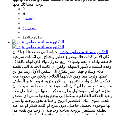
وحل مشاكك معها.
0
اعجبني
.
اضف رد
.
12-01-2016
الدكتورة سناء مصطفى عبده
الخيانة التي تقصدها الزنا؟ ان
كان الأمر كذلك فالموضوع خطير وتحتاج إلى اثباتات شرعية
قاطعة وادلة دامغة وشهادة اربع عدول، والا كان اتهام بالقذف
وهذه ليست بالأمور السهلة، ولكن ان كانت الخيانة التي تقصد
كلام وسلام فهنا الامر يتفرّع الى شقين الأول ربما هو ابن
عمتها وتربيا معا ومن عادتهما الكلام - ولكن في حدود- معه
فيكون عليك واجب تنبيهها انها الان متزوجة ومن غير اللطيف
بحقك ما تفعله، أما ان كان الموضوع تجاذب وما شابه يجب ان
تحزم في أمرك وتحاول بطريقة ذكية منعها من التواصل معه
وتعيد العلاقة العاطفية بينكما إلى وضع يجعلها تنسى اي مصدر
للحب سوى منك، فتقصير الزوج واهماله بحق زوجته واعتبار
انها موجودة تحصيل حاصل، دون مدح او كلمة شكر او مداعبة
لطيفة سيشعر الزوجة بحاجة وخاصة ان وجد من يقدم هذا