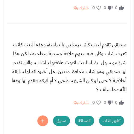
شارك
0
0
0
صديقي تقدم لبنت كانت زميلتي بالدراسة، وهذه البنت كانت
تعرف شاب وكان فيه بينهم علاقة جسدية سطحية ، لكن هذا
شئ مو سهل ايضا، البنت انتهت علاقتها بالشاب، والان تقدم
لها صديقي وهو شاب محافظ متدين، هل أخبره انه لها سابقة
أخلاقية ؟ حتى لو كان الشئ سطحي ؟ أم اتركه يتقدم لها وعفا
الله عما سلف ؟
شارك
0
0
0
تطوير الذات
الصداقة
صديق