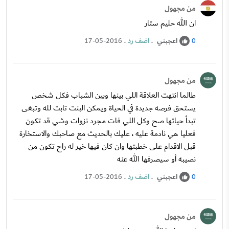
من مجهول
ان الله حليم ستار
اعجبني
.
اضف رد
.
17-05-2016
0
من مجهول
طالما انتهت العلاقة اللي بينها وبين الشباب فكل شخص
يستحق فرصه جديدة في الحياة ويمكن البنت تابت لله وتبغى
تبدأ حياتها صح وكل اللي فات مجرد نزوات وشي قد تكون
فعليا هي نادمة عليه ، عليك بالحديث مع صاحبك والاستخارة
قبل الاقدام على خطبتها وان كان فيها خير له راح تكون من
نصيبه أو سيصرفها الله عنه
اعجبني
.
اضف رد
.
17-05-2016
0
من مجهول