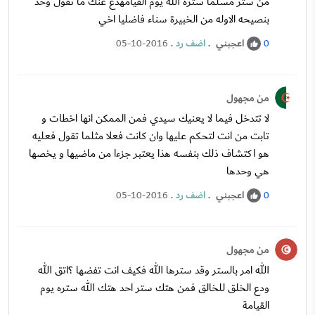
من ستر مسلماً ستره الله يوم القيامهدع عنك ما تقول وخذ
بنصيحه الاوله من الخبيرة سناء فاضليا اخي
اعجبني
.
اضف رد
.
05-10-2016
0
من مجهول
لا تتدخل فيما لا يعنيك سيدي فمن الممكن انها اخطات و
تابت من انت لتحكم عليها وان كانت فعلا مثلما تقول فعليه
هو اكتشاف ذلك بنفسه هذا يعتبر جزءا من ماضيها و يخصها
هي وحدها
اعجبني
.
اضف رد
.
05-10-2016
0
من مجهول
الله امر بالستر وقد سترها الله فكيف انت تفضها ؟اتق الله
ودع الخلق للخالق فمن هتك ستر احد هتك الله ستره يوم
القيامة