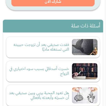
شارك الان
أسئلة ذات صلة
فقدت صديقي بعد أن تزوجت حبيبته
التي تستغله ماديًا
خسرت أصدقائي بسبب سوء اختياري في
الزواج
هل تعود المحبة بيني وبين صديقي بعد
أن خسرته وأبعدته بأفعالي