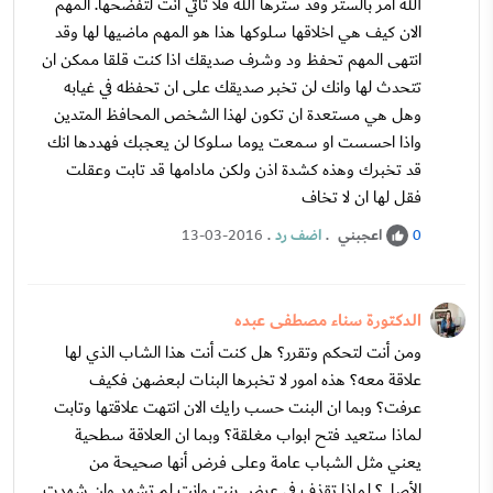
الله امر بالستر وقد سترها الله فلا تاتي انت لتفضحها. المهم
الان كيف هي اخلاقها سلوكها هذا هو المهم ماضيها لها وقد
انتهى المهم تحفظ ود وشرف صديقك اذا كنت قلقا ممكن ان
تتحدث لها وانك لن تخبر صديقك على ان تحفظه في غيابه
وهل هي مستعدة ان تكون لهذا الشخص المحافظ المتدين
واذا احسست او سمعت يوما سلوكا لن يعجبك فهددها انك
قد تخبرك وهذه كشدة اذن ولكن مادامها قد تابت وعقلت
فقل لها ان لا تخاف
اعجبني
.
اضف رد
.
13-03-2016
0
الدكتورة سناء مصطفى عبده
ومن أنت لتحكم وتقرر؟ هل كنت أنت هذا الشاب الذي لها
علاقة معه؟ هذه امور لا تخبرها البنات لبعضهن فكيف
عرفت؟ وبما ان البنت حسب رايك الان انتهت علاقتها وتابت
لماذا ستعيد فتح ابواب مغلقة؟ وبما ان العلاقة سطحية
يعني مثل الشباب عامة وعلى فرض أنها صحيحة من
الأصل؟ لماذا تقذف في عرض بنت وانت لم تشهد وان شهدت