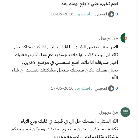
نعم تخبره حتي لا يقع لومك بعد
اعجبني
.
اضف رد
.
18-05-2016
0
من مجهول
الامر صعب بعض الشئ , انا اقول يا اخي ادا كنت متاكد حق
تاكد ان البنت كانت لها علاقة جسدية مع هدا شاب , فعليك
اخبار صديقك انا دائما اضغ نسفسي في موضع الاخرين ,
تخيل نفسك مكان صديقك ستحل مشكلتك بنفسك ان شاء
الله .
اعجبني
.
اضف رد
.
17-05-2016
0
من مجهول
الله الستار .. انصحك خل الي في قلبك في قلبك ودع الايام
تكشف ما خفى .. بدون ما تجرح صديقك وممكن تصير بينكم
مشكله وتفقده للابد .. نصيحه مجرب