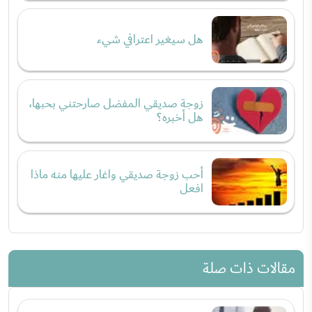
هل سيغير اعترافي شيء
زوجة صديقي المفضل صارحتني بحبها،
هل أخبره؟
أحب زوجة صديقي واغار عليها منه ماذا
افعل
مقالات ذات صلة