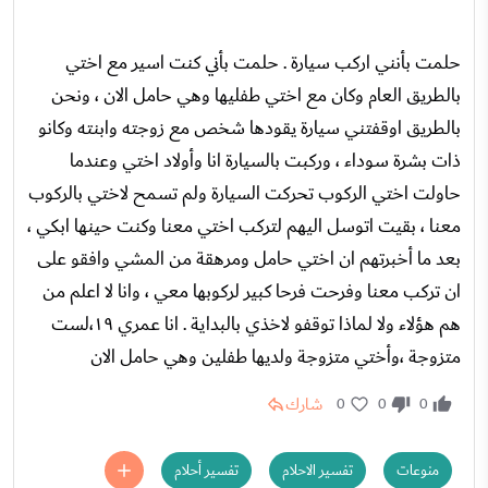
حلمت بأنني اركب سيارة . حلمت بأني كنت اسير مع اختي
بالطريق العام وكان مع اختي طفليها وهي حامل الان ، ونحن
بالطريق اوقفتني سيارة يقودها شخص مع زوجته وابنته وكانو
ذات بشرة سوداء ، وركبت بالسيارة انا وأولاد اختي وعندما
حاولت اختي الركوب تحركت السيارة ولم تسمح لاختي بالركوب
معنا ، بقيت اتوسل اليهم لتركب اختي معنا وكنت حينها ابكي ،
بعد ما أخبرتهم ان اختي حامل ومرهقة من المشي وافقو على
ان تركب معنا وفرحت فرحا كبير لركوبها معي ، وانا لا اعلم من
هم هؤلاء ولا لماذا توقفو لاخذي بالبداية . انا عمري ١٩،لست
متزوجة ،وأختي متزوجة ولديها طفلين وهي حامل الان
شارك
0
0
0
منوعات
تفسير الاحلام
تفسير أحلام