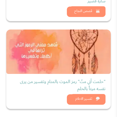
سارة قصير
شاهد الان
قصص النجاح
"حلمت أني متّ" رمز الموت بالمنام وتفسير من يرى
نفسه ميتاً بالحلم
شاهد الان
تفسير الاحلام