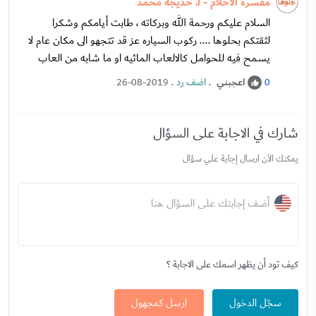
مفسرة الأحلام - أ. خديجة محمد
السلام عليكم ورحمة الله وبركاته ، طابت أيامكم وشكرا
لثقتكم بحلوها .... ركوب السياره عز قد تتجهو الى مكان عام لا
يسمح فيه للحوامل كالالعاب المائيه او ما شابه من العاب
اعجبني
.
اضف رد
.
26-08-2019
0
شارك في الاجابة على السؤال
يمكنك الآن ارسال إجابة علي سؤال
أضف إجابتك على السؤال هنا
كيف تود أن يظهر اسمك على الاجابة ؟
سجّل الدخول
ارسل كمجهول