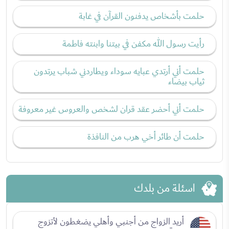
حلمت بأشخاص يدفنون القرآن في غابة
رأيت رسول الله مكفن في بيتنا وابنته فاطمة
حلمت أني أرتدي عبايه سوداء ويطاردني شباب يرتدون
ثياب بيضاء
حلمت أني أحضر عقد قران لشخص والعروس غير معروفة
حلمت أن طائر أخي هرب من النافذة
اسئلة من بلدك
أريد الزواج من أجنبي وأهلي يضغطون لأتزوج