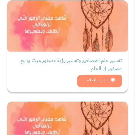
تفسير حلم العصافير وتفسير رؤية عصفور ميت وذبح
عصفور في الحلم
شاهد الان
تفسير الاحلام