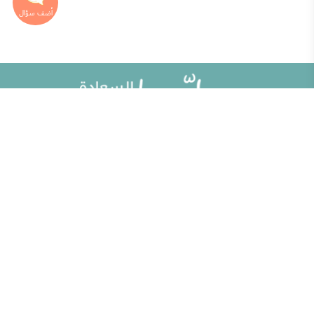
خريطة الموقع
تطوير الذات
مقالات
تحديات الحياة الزوجية
ألو حلوها
أطفال ومراهقون
حلوها تي في
الصحة العامة
الاختبارات
إضاءات للنفس الإنسانية
الكلمات المفتاحية
منوعات
حاسبة الحمل الولادة
مطبخ حلوها
خبراؤنا