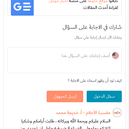
تابعوا
موقع حلوها
على منصة
اخبار جوجل
لقراءة أحدث المقالات
شارك في الاجابة على السؤال
يمكنك الآن ارسال إجابة علي سؤال
أضف إجابتك على السؤال هنا
كيف تود أن يظهر اسمك على الاجابة ؟
سجّل الدخول
ارسل كمجهول
مفسرة الأحلام - أ. خديجة محمد
السلام عليكم ورحمة الله وبركاته ، طابت أيامكم وشكرا
لثقتكم بحلوها ... الضياع لا خير فيه حاولي ان تجددي من