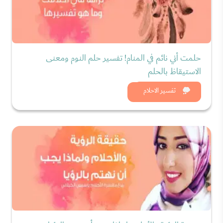
حلمت أني نائم في المنام! تفسير حلم النوم ومعنى
الاستيقاظ بالحلم
شاهد الان
تفسير الاحلام