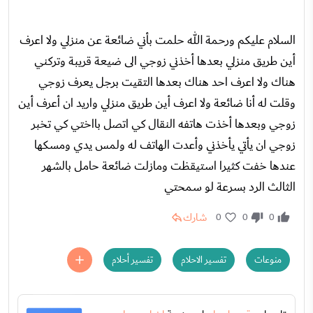
السلام عليكم ورحمة الله حلمت بأني ضائعة عن منزلي ولا اعرف
أين طريق منزلي بعدها أخذني زوجي الى ضيعة قريبة وتركني
هناك ولا اعرف احد هناك بعدها التقيت برجل يعرف زوجي
وقلت له أنا ضائعة ولا اعرف أين طريق منزلي واريد ان أعرف أين
زوجي وبعدها أخذت هاتفه النقال كي اتصل بااختي كي تخبر
زوجي ان يأتي يأخذني وأعدت الهاتف له ولمس يدي ومسكها
عندها خفت كثيرا استيقظت ومازلت ضائعة حامل بالشهر
الثالث الرد بسرعة لو سمحتي
شارك
0
0
0
منوعات
تفسير الاحلام
تفسير أحلام