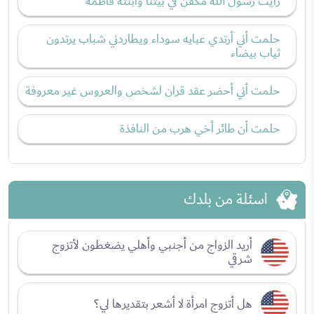
رأيت رسول الله مكفن في بيتنا وابنته فاطمة
حلمت أني أرتدي عبايه سوداء ويطاردني شباب يرتدون
ثياب بيضاء
حلمت أني أحضر عقد قران لشخص والعروس غير معروفة
حلمت أن طائر أخي هرب من النافذة
اسئلة من بلدك
أريد الزواج من أجنبي وأهلي يضغطون لأتزوج
شرقي
هل أتزوج امرأة لا أشعر بتقديرها لي؟