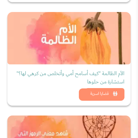
الأم الظالمة "كيف أسامح أمي وأتخلص من كرهي لها؟"
استشارة من حلوها
شاهد الان
قضايا اسرية