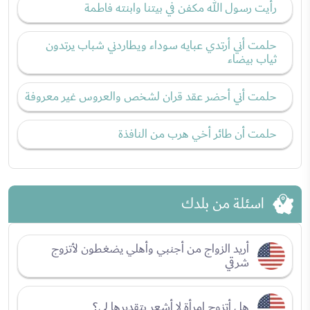
رأيت رسول الله مكفن في بيتنا وابنته فاطمة
حلمت أني أرتدي عبايه سوداء ويطاردني شباب يرتدون
ثياب بيضاء
حلمت أني أحضر عقد قران لشخص والعروس غير معروفة
حلمت أن طائر أخي هرب من النافذة
اسئلة من بلدك
أريد الزواج من أجنبي وأهلي يضغطون لأتزوج
شرقي
هل أتزوج امرأة لا أشعر بتقديرها لي؟