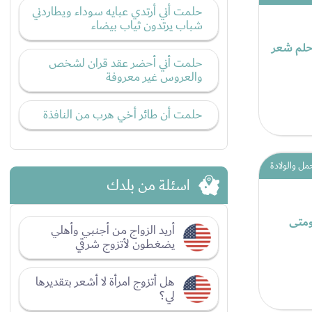
حلمت أني أرتدي عبايه سوداء ويطاردني
شباب يرتدون ثياب بيضاء
وحلم شعر
حلمت أني أحضر عقد قران لشخص
والعروس غير معروفة
حلمت أن طائر أخي هرب من النافذة
مل والولادة
اسئلة من بلدك
 ومتى
أريد الزواج من أجنبي وأهلي
يضغطون لأتزوج شرقي
هل أتزوج امرأة لا أشعر بتقديرها
لي؟