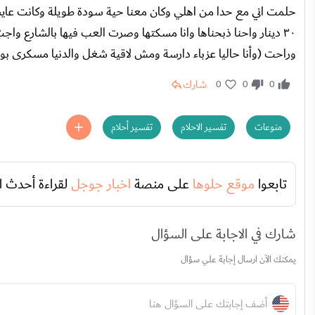
حلمت اني مع حدا من اهلي وكان معنا حية سودة طويلة وكانت عايش
٣٠ دينار واحنا ذبحناها وانا مسكتها وصرت العب فيها بالشارع 
وراحت (وأنا حاليا عزباء دارسة ومش لاقية شغل والدنيا مسكرى بو
شارك
0
0
0
منوعات
تفسير الاحلام
تفسير أحلام
تابعوا
موقع حلوها
على منصة
اخبار جوجل
لقراءة أحدث ا
شارك في الاجابة على السؤال
يمكنك الآن ارسال إجابة علي سؤال
أضف إجابتك على السؤال هنا