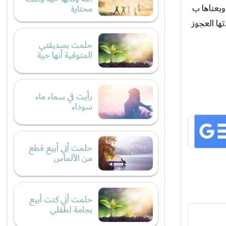
وبعناها ب
محتارة
ها العجوز
حلمت بصديقتي
المتوفية أنها حية
رأيت في سماء ماء
سوداء
حلمت أني أبيع قطع
من الألماس
حلمت أني كنت أبيع
بجامة لطفلي