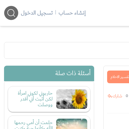
إنشاء حساب
|
تسجيل الدخول
أسئلة ذات صلة
فسير الاحلام
حاربوني لكوني امرأة
شارك
0
لكن أثبت أني أقدر
ووصلت
حلمت أن أمي رحمها
الله وكأنها حية وكنت