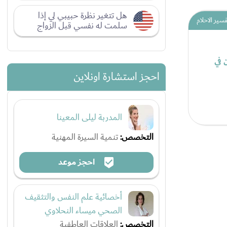
هل تتغير نظرة حبيبي لي إذا
فسير الاحلام
سلمت له نفسي قبل الزواج
ن في
احجز استشارة اونلاين
المدربة ليلى المعينا
التخصص:
تنمية السيرة المهنية
احجز موعد
أخصائية علم النفس والتثقيف
الصحي ميساء النحلاوي
التخصص:
العلاقات العاطفية