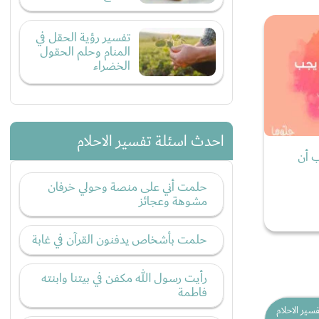
تفسير رؤية الحقل في
المنام وحلم الحقول
الخضراء
احدث اسئلة تفسير الاحلام
ب أن
حلمت أني على منصة وحولي خرفان
مشوهة وعجائز
حلمت بأشخاص يدفنون القرآن في غابة
رأيت رسول الله مكفن في بيتنا وابنته
فاطمة
فسير الاحلام