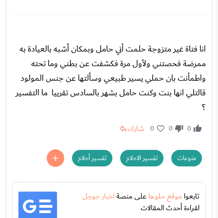
انا فتاة غير متزوجة حلمت أني حامل وبمكان أشبه بالعيادة به
ممرضة فحصتني ولأول مرة فكشفت عن بطني وما تحته
واطمأنت بان حملي يسير طبيعي وسألتها عن جنس المولود
قالتلي انها بنت وكنت حامل بشهر بالسادس تقرييا ما التفسير
؟
شارك
0
0
0
منوعات
تفسير الاحلام
تفسير أحلام
تابعوا
موقع حلوها
على منصة
اخبار جوجل
لقراءة أحدث المقالات