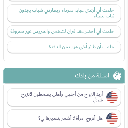
حلمت أني أرتدي عبايه سوداء ويطاردني شباب يرتدون
ثياب بيضاء
حلمت أني أحضر عقد قران لشخص والعروس غير معروفة
حلمت أن طائر أخي هرب من النافذة
اسئلة من بلدك
أريد الزواج من أجنبي وأهلي يضغطون لأتزوج
شرقي
هل أتزوج امرأة لا أشعر بتقديرها لي؟