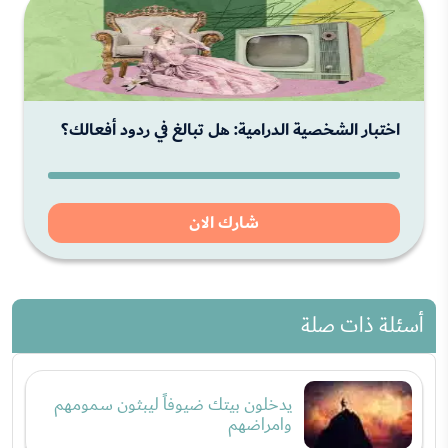
اختبار الشخصية الدرامية: هل تبالغ في ردود أفعالك؟
شارك الان
أسئلة ذات صلة
يدخلون بيتك ضيوفاً ليبثون سمومهم
وامراضهم