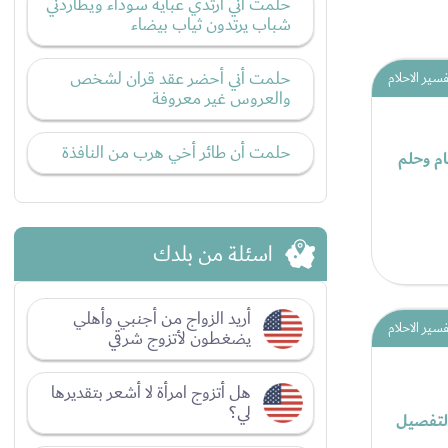
حلمت أني أرتدي عبايه سوداء ويطاردني
شباب يرتدون ثياب بيضاء
حلمت أني أحضر عقد قران لشخص
فسير الاحلام
والعروس غير معروفة
حلمت أن طائر أخي هرب من النافذة
ام وحلم
اسئلة من بلدك
أريد الزواج من أجنبي وأهلي
فسير الاحلام
يضغطون لأتزوج شرقي
هل أتزوج امرأة لا أشعر بتقديرها
لي؟
التفصيل