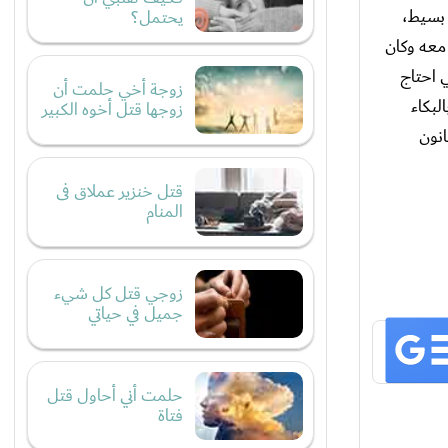
 بسيط،
يحتمل؟
معه وكان
 سنوات، وقلت اريد محامي احتاج
زوجة أخي حلمت أن
لبكاء
زوجها قتل أخوه الكبير
انون
قتل خنزير عملاق فى
المنام
زوجي قتل كل شيء
جميل في حياتي
حلمت أني أحاول قتل
فتاة