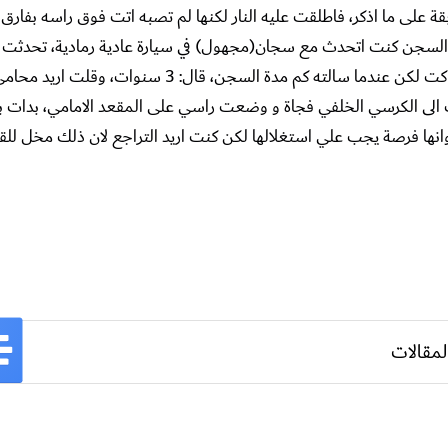
ى ما اذكر، فاطلقت عليه النار لكنها لم تصبه اتت فوق راسه بفارق
لى السجن كنت اتحدث مع سجان(مجهول) في سيارة عادية رمادية، تحدثت 
هادئا جدا حتى في رده فكنت اقول انا لم افعل انا لم افعل ، وهو ساكت لكن عندما سالته كم مدة السجن، قال: 3
لى الكرسي الخلفي فجاة و وضعت راسي على المقعد الامامي، بدات با
وانها فرصة يجب علي استغلالها لكن كنت اريد التراجع لان ذلك مخل للق
لمقالات