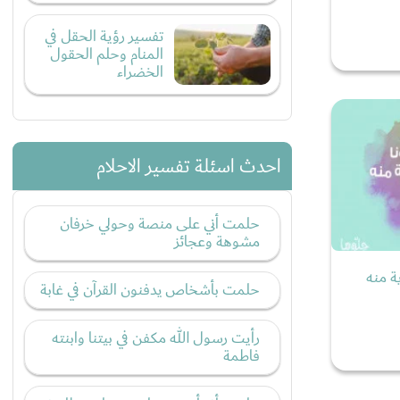
تفسير رؤية الحقل في
المنام وحلم الحقول
الخضراء
احدث اسئلة تفسير الاحلام
حلمت أني على منصة وحولي خرفان
مشوهة وعجائز
ة منه
حلمت بأشخاص يدفنون القرآن في غابة
رأيت رسول الله مكفن في بيتنا وابنته
فاطمة