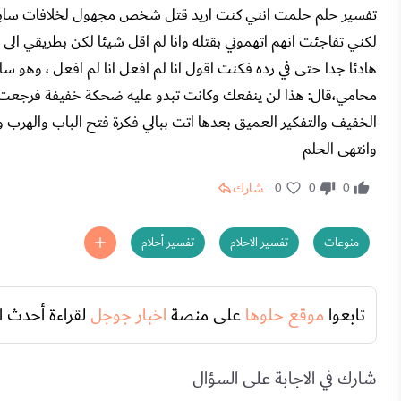
تفسير حلم حلمت انني كنت اريد قتل شخص مجهول لخلافات سابقة عل
لكني تفاجئت انهم اتهموني بقتله وانا لم اقل شيئا لكن بطريقي ا
محامي،قال: هذا لن ينفعك وكانت تبدو عليه ضحكة خفيفة فرجعت ا
الخفيف والتفكير العميق بعدها اتت ببالي فكرة فتح الباب والهرب 
وانتهى الحلم
شارك
0
0
0
منوعات
تفسير الاحلام
تفسير أحلام
تابعوا
موقع حلوها
على منصة
اخبار جوجل
لقراءة أحدث ا
شارك في الاجابة على السؤال