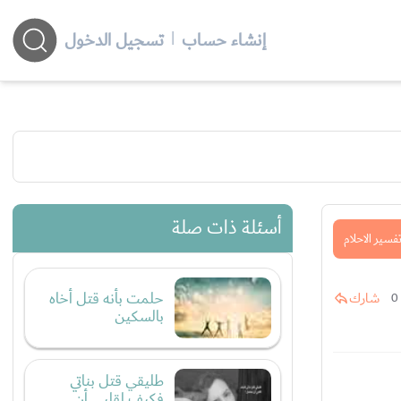
إنشاء حساب
|
تسجيل الدخول
أسئلة ذات صلة
فسير الاحلام
حلمت بأنه قتل أخاه
شارك
0
بالسكين
طليقي قتل بناتي
فكيف لقلبي أن