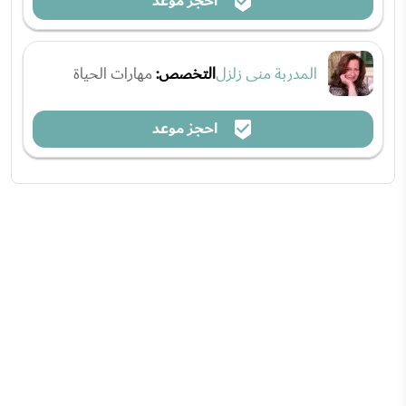
احجز موعد
المدربة منى زلزل
التخصص:
مهارات الحياة
احجز موعد