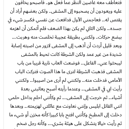
فتعاطف معه غاضين النظر عما فعل هو.. فاصبحو يخافون
عليه ويعودون أن يصحبوه إلى المشفى.. ولكن بعضهم أراد أن
يقتص له... فعاجمني الأول فدافعت عن نفسي فكسر شيء في
جسده... ولكن الثاني لم يكن بهذا الضعف فلم أتمكن أن اهزمه
ببضع حركات.. ولكنني بطريقة عجيبة تخلصت منه وهربت....
وبعد قليل أردت أن أذهب إلى المشفى لازور من اصبته إصابة
شديدة من غير عمد ولكن الشرطة كانت تحيط بالمشفى
ليبحثوا عني.. الفاعل... فوضعت العاب نارية قريبا من باب
المشفى فذهبت الشرطة لترى ما هذا الصوت فتركت الباب
الأمامي فدخلت منه... ولكنني لم أرى من اصيبوا... ولكنني
رأيت ابي في المشفى... وعندما رأيته أصبح يعاتبني بعدة
أشياء... ثم خرجت إلى المشفى.... ثم وكأنني احلم بداخل حلمي
انني القاتل ابليس وإنني نعاونت مع عائلتي لهزيمته... وبعدها
دخلت إلى المطبخ وكأنني افتح بابا كبيرا كأنه مخزن أو شيء ما
ثم رأيت خيالا يتشكل على هيئة بشري.... وكأنه رجل ضخم