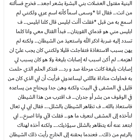
البنية مفتول العضلات بني البشرة بشعر اجعد... فخرج فسألته
من انت... فقال انا *وسمى اسماً كأنه اسم عربي ولكنني لم
اسمع به من قبل *فقلت أأنت ابليس قال كلنا ابليس... ف
ابليس مني هو قدماي القويتان... فبدأ القتال معي وانا كلما
تسدد إليه ضربة اذكر الله واستعيذ من الشيطان... ولكنه لم
يهن بسبب الاستغاذة فتفاجئت قليلا ولكنني كان يجب عليّ ان
اهزمه... لم أكن اسبب له إصابات بليغة ولا هو كان يسبب لي
إصابات بليغة كانت مرحلة صد و رد.... فتذكر الحلم الذي حلمت
به فحاولت مناداة عائلتي ليساعدوني فرأيت أن ابي الذي كان من
قليل في المشفى في البيت ولكنه وهن جدا ويحتاج من يساعده
في الوقوف من بشر أو جدران... ف اقترب من هذا الشيطان
فاستعاذ بالله... ف تظاهر الشيطان بالشلل.... فقال ابي لي تعال
لنأخذه إلى المشفى لنعرف ما هو... فقلت لأبي وانا اصرخ... ابي
ابتعد عنه أنه يتظاهر بالشلل سيؤذيك.... ولكنه أخذه لهناك
بالرغم من ذلك... فعندما بحقنه إلى الخارج رأيت ذلك الشيطان