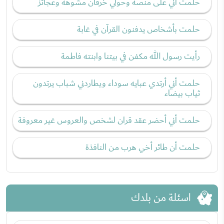
حلمت أني على منصة وحولي خرفان مشوهة وعجائز
حلمت بأشخاص يدفنون القرآن في غابة
رأيت رسول الله مكفن في بيتنا وابنته فاطمة
حلمت أني أرتدي عبايه سوداء ويطاردني شباب يرتدون
ثياب بيضاء
حلمت أني أحضر عقد قران لشخص والعروس غير معروفة
حلمت أن طائر أخي هرب من النافذة
اسئلة من بلدك