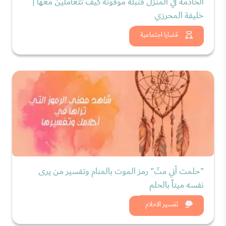
الخادمة في المنزل قنبلة موقوتة كيف تتعاملين معها |
خليفة المحرزي
شاهد الان
قضايا اجتماعية
"حلمت أني متّ" رمز الموت بالمنام وتفسير من يرى
نفسه ميتاً بالحلم
شاهد الان
تفسير الاحلام