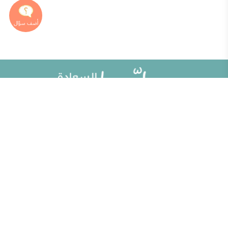
خريطة الموقع
تطوير الذات
مقالات
تحديات الحياة الزوجية
ألو حلوها
أطفال ومراهقون
حلوها تي في
الصحة العامة
الاختبارات
إضاءات للنفس الإنسانية
الكلمات المفتاحية
منوعات
حاسبة الحمل الولادة