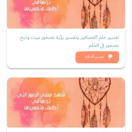
تفسير حلم العصافير وتفسير رؤية عصفور ميت وذبح
عصفور في الحلم
شاهد الان
تفسير الاحلام