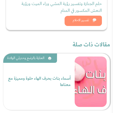
حلم الجنازة وتفسير رؤية المشي وراء الميت ورؤية
النعش المكسور في المنام
شاهد الان
تفسير الاحلام
مقالات ذات صلة
العناية بالرضع وحديثي الولادة
أسماء بنات بحرف الهاء حلوة ومميزة مع
معناها