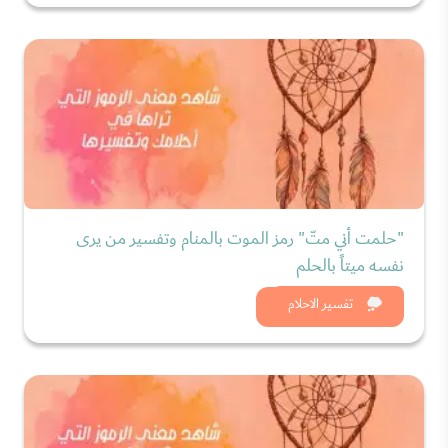
"حلمت أني متّ" رمز الموت بالمنام وتفسير من يرى
نفسه ميتاً بالحلم
شاهد الان
تفسير الاحلام