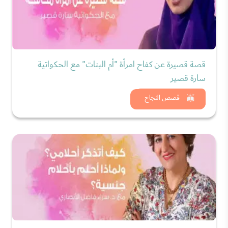
قصة قصيرة عن كفاح امرأة "أم البنات" مع الحكواتية
سارة قصير
شاهد الان
قصص النجاح