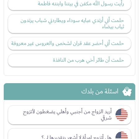
رأيت رسول الله مكفن في بيتنا وابنته فاطمة
حلمت أني أرتدي عبايه سوداء ويطاردني شباب يرتدون
ثياب بيضاء
حلمت أني أحضر عقد قران لشخص والعروس غير معروفة
حلمت أن طائر أخي هرب من النافذة
اسئلة من بلدك
أريد الزواج من أجنبي وأهلي يضغطون لأتزوج
شرقي
هل أتزوج امرأة لا أشعر بتقديرها لي؟