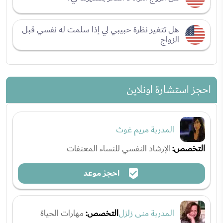
هل تتغير نظرة حبيبي لي إذا سلمت له نفسي قبل
الزواج
احجز استشارة اونلاين
المدربة مريم غوث
التخصص:
الإرشاد النفسي للنساء المعنفات
احجز موعد
المدربة منى زلزل
التخصص:
مهارات الحياة