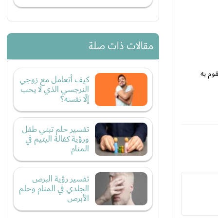
مقالات ذات صلة
وم به
كيف أتعامل مع زوجي
النرجسي الذي لا يحب
إلّا نفسه؟
تفسير حلم تبني طفل
ورؤية كفالة اليتيم في
المنام
تفسير رؤية البرص
الجلدي في المنام وحلم
الأبرص