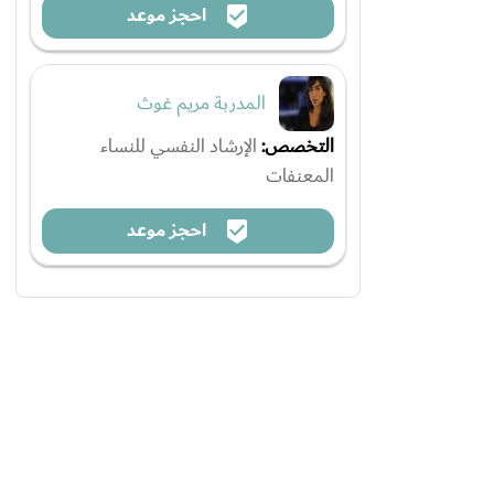
احجز موعد
المدربة مريم غوث
التخصص:
الإرشاد النفسي للنساء
المعنفات
احجز موعد