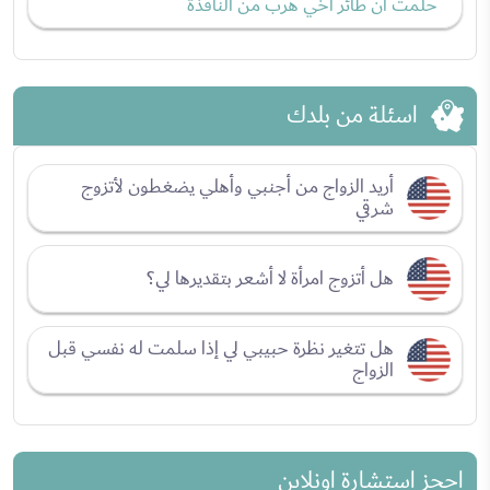
حلمت أن طائر أخي هرب من النافذة
اسئلة من بلدك
أريد الزواج من أجنبي وأهلي يضغطون لأتزوج
شرقي
هل أتزوج امرأة لا أشعر بتقديرها لي؟
هل تتغير نظرة حبيبي لي إذا سلمت له نفسي قبل
الزواج
احجز استشارة اونلاين