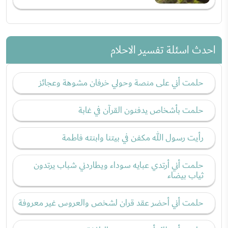
احدث اسئلة تفسير الاحلام
حلمت أني على منصة وحولي خرفان مشوهة وعجائز
حلمت بأشخاص يدفنون القرآن في غابة
رأيت رسول الله مكفن في بيتنا وابنته فاطمة
حلمت أني أرتدي عبايه سوداء ويطاردني شباب يرتدون
ثياب بيضاء
حلمت أني أحضر عقد قران لشخص والعروس غير معروفة