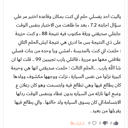
ياليت احد يفسلي حلم اني كنت بمكان وقاعده اختبر مر علي
سؤال اجابته 7.2 ، بعد ما طلعت من الاختبار بنفس الوقت
جابتلي صديقتي ورقة مكتوب فيه نتيجة 88 ، و كنت حزينة
على ذي النتيجة بس ما ادري هي نتيجة ايش.الحلم الثاني
: حلمت اني كنت بالمدرسة ، امشي ويا وحده من بنات فصلي
علاقتي معها مو مرررة ، قالتلي يارب تجيبين 99 .. قلت لها ان
شا الله يارب . ..الحلم الثالث : حلمت صديقتي انها هي وحرمة
كبيرة نزلوا من نفس السيارة ، نزلت ووجهها مكشوف وولدها
كان يطالع فيها وهي تطالع فيه وابتسمت وهو كان زعلان ع
وضع انها نازله من السياره بدون غطاء وبنفس الوقت ردلها
الابتسامة.الي كان يسوق السياره ولد خالتها . والي يطالع فيها
يقربلها من بعيد .
شارك
0
0
0