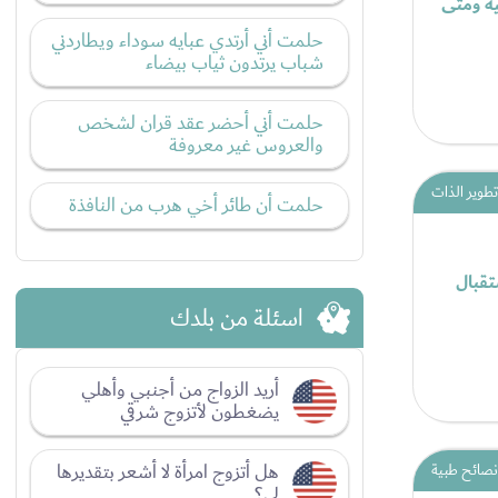
يه ومتى
حلمت أني أرتدي عبايه سوداء ويطاردني
شباب يرتدون ثياب بيضاء
حلمت أني أحضر عقد قران لشخص
والعروس غير معروفة
تطوير الذات
حلمت أن طائر أخي هرب من النافذة
 واستقبال
اسئلة من بلدك
أريد الزواج من أجنبي وأهلي
يضغطون لأتزوج شرقي
هل أتزوج امرأة لا أشعر بتقديرها
نصائح طبية
لي؟