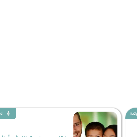
لادة
الح