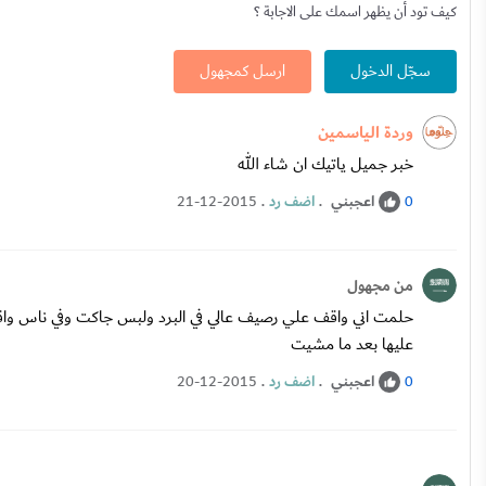
كيف تود أن يظهر اسمك على الاجابة ؟
سجّل الدخول
ارسل كمجهول
وردة الياسمين
خبر جميل ياتيك ان شاء الله
اعجبني
.
اضف رد
.
21-12-2015
0
من مجهول
حلمت اني واقف علي رصيف عالي في البرد ولبس جاكت وفي ناس 
عليها بعد ما مشيت
اعجبني
.
اضف رد
.
20-12-2015
0