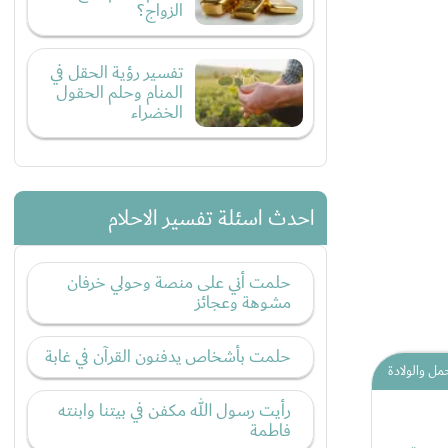
الزواج؟
تفسير رؤية الحقل في
المنام وحلم الحقول
الخضراء
احدث اسئلة تفسير الاحلام
حلمت أني على منصة وحولي خرفان
مشوهة وعجائز
حلمت بأشخاص يدفنون القرآن في غابة
مل والولادة
رأيت رسول الله مكفن في بيتنا وابنته
فاطمة