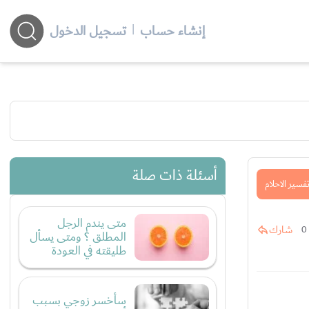
إنشاء حساب
|
تسجيل الدخول
أسئلة ذات صلة
فسير الاحلام
متى يندم الرجل
شارك
0
المطلق ؟ ومتى يسأل
طليقته في العودة
سأخسر زوجي بسبب