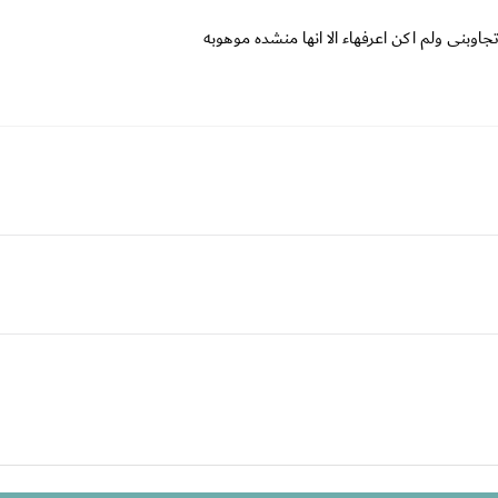
اوبنى ولم اكن اعرفهاء الا انها منشده موهوبه