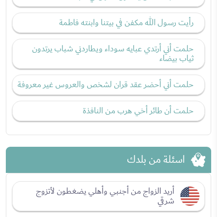
رأيت رسول الله مكفن في بيتنا وابنته فاطمة
حلمت أني أرتدي عبايه سوداء ويطاردني شباب يرتدون
ثياب بيضاء
حلمت أني أحضر عقد قران لشخص والعروس غير معروفة
حلمت أن طائر أخي هرب من النافذة
اسئلة من بلدك
أريد الزواج من أجنبي وأهلي يضغطون لأتزوج
شرقي