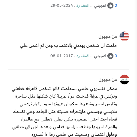
اعجبني
.
اضف رد
.
29-05-2024
0
من مجهول
حلمت ان شخص يهددني بالاغتصاب ومن ثم اغمى علي
اعجبني
.
اضف رد
.
08-01-2017
0
من مجهول
ممكن تفسرولي حلمي ....حلمت كانو شخص لااعرفه خطفني
وتركني في غرفة فدخلت مرأة غريبة كان شكلها مثل ساحرة
وتلبس احمر وشعرها منكوش عيونها سود وكبار نزعتني
ملابسي وجسمي مايتحرك حسيته مثل الجامد وهي تضحك
فجاة اجت اختي الصغيرة تبكي تقلي لاتظلي مع هالمراة
والمراة ضربتها وقطعت راسها قدامي وبعدها اجى الي خطفي
وحاول اغتصابي وصحيت من حلمي رجاااءا فسروه