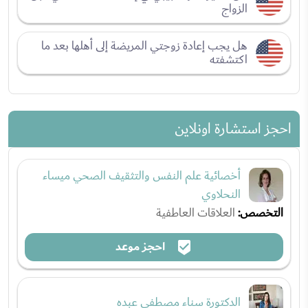
الزواج
هل يجب إعادة زوجتي المريضة إلى أهلها بعد ما
اكتشفته
احجز استشارة اونلاين
أخصائية علم النفس والتثقيف الصحي ميساء
النحلاوي
التخصص:
العلاقات العاطفية
احجز موعد
الدكتورة سناء مصطفى عبده