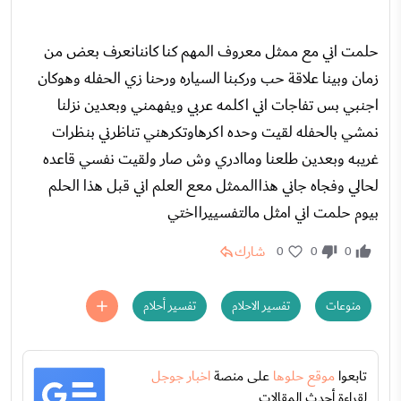
حلمت اني مع ممثل معروف المهم كنا كاننانعرف بعض من
زمان وبينا علاقة حب وركبنا السياره ورحنا زي الحفله وهوكان
اجنبي بس تفاجات اني اكلمه عربي ويفهمني وبعدين نزلنا
نمشي بالحفله لقيت وحده اكرهاوتكرهني تناظرني بنظرات
غريبه وبعدين طلعنا وماادري وش صار ولقيت نفسي قاعده
لحالي وفجاه جاني هذاالممثل معع العلم اني قبل هذا الحلم
بيوم حلمت اني امثل مالتفسييرااختي
شارك
0
0
0
منوعات
تفسير الاحلام
تفسير أحلام
تابعوا
موقع حلوها
على منصة
اخبار جوجل
لقراءة أحدث المقالات