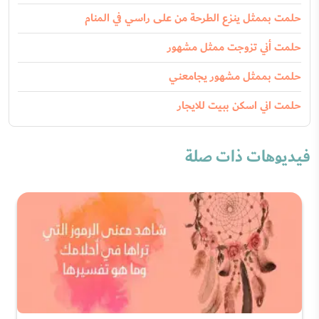
حلمت بممثل ينزع الطرحة من على راسي في المنام
حلمت أني تزوجت ممثل مشهور
حلمت بممثل مشهور يجامعني
حلمت اني اسكن ببيت للايجار
فيديوهات ذات صلة