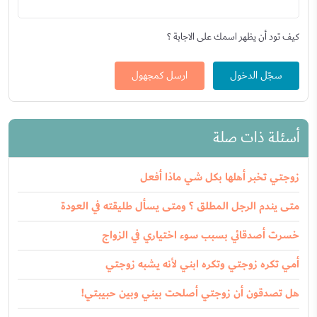
كيف تود أن يظهر اسمك على الاجابة ؟
سجّل الدخول
ارسل كمجهول
أسئلة ذات صلة
زوجتي تخبر أهلها بكل شي ماذا أفعل
متى يندم الرجل المطلق ؟ ومتى يسأل طليقته في العودة
خسرت أصدقائي بسبب سوء اختياري في الزواج
أمي تكره زوجتي وتكره ابني لأنه يشبه زوجتي
هل تصدقون أن زوجتي أصلحت بيني وبين حبيبتي!