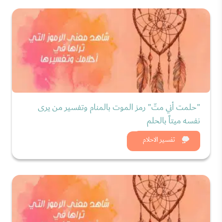
"حلمت أني متّ" رمز الموت بالمنام وتفسير من يرى
نفسه ميتاً بالحلم
شاهد الان
تفسير الاحلام