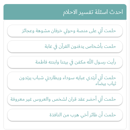
احدث اسئلة تفسير الاحلام
حلمت أني على منصة وحولي خرفان مشوهة وعجائز
حلمت بأشخاص يدفنون القرآن في غابة
رأيت رسول الله مكفن في بيتنا وابنته فاطمة
حلمت أني أرتدي عبايه سوداء ويطاردني شباب يرتدون
ثياب بيضاء
حلمت أني أحضر عقد قران لشخص والعروس غير معروفة
حلمت أن طائر أخي هرب من النافذة