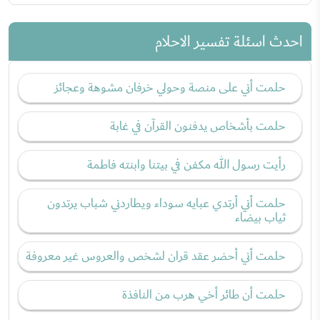
احدث اسئلة تفسير الاحلام
حلمت أني على منصة وحولي خرفان مشوهة وعجائز
حلمت بأشخاص يدفنون القرآن في غابة
رأيت رسول الله مكفن في بيتنا وابنته فاطمة
حلمت أني أرتدي عبايه سوداء ويطاردني شباب يرتدون
ثياب بيضاء
حلمت أني أحضر عقد قران لشخص والعروس غير معروفة
حلمت أن طائر أخي هرب من النافذة