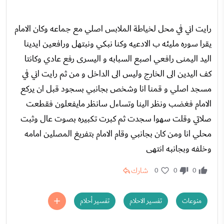
رايت اني في محل لخياطة الملابس اصلي مع جماعه وكان الامام
يقرا سوره مليئه ب الادعيه وكنا نبكي ونبتهل ورافعين ايدينا
اليد اليمنى رافعي اصبع السبابه و اليسرى رفع عادي وكانتا
كف اليدين الى الخارج وليس الى الداخل و من ثم رايت اني في
مسجد اصلي و قمنا انا وشخص بجانبي بسجود قبل ان يركع
الامام فغضب ونظر الينا وتساءل سانظر مايفعلون فقطعت
صلاتي وقلت سهوا سجدت ثم كبرت تكبيره بصوت عال وثبت
محلي انا ومن كان بجانبي وقام الامام بتفريغ المصلين امامه
وخلفه وبجانبه انتهى
شارك
0
0
0
منوعات
تفسير الاحلام
تفسير أحلام