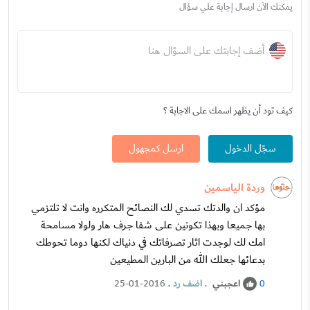
يمكنك الآن ارسال إجابة علي سؤال
أضف إجابتك على السؤال هنا
كيف تود أن يظهر اسمك على الاجابة ؟
سجّل الدخول
ارسل كمجهول
وردة الياسمين
مؤكد ان والدتك تسدي لك النصائح المتكرره وانت لا تلتزمي
بها جميعا وبهذا تكونين على شفا جرف هار ولولا مسامحة
امك لك لوجدت اثار تصرفاتك في دنياك لكنها دوما تحوطك
بدعائها جعلك الله من البارين المطيعين
اعجبني
.
اضف رد
.
25-01-2016
0