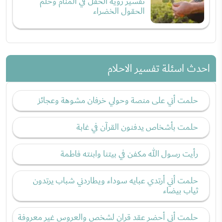
تفسير رؤية الحقل في المنام وحلم
الحقول الخضراء
احدث اسئلة تفسير الاحلام
حلمت أني على منصة وحولي خرفان مشوهة وعجائز
حلمت بأشخاص يدفنون القرآن في غابة
رأيت رسول الله مكفن في بيتنا وابنته فاطمة
حلمت أني أرتدي عبايه سوداء ويطاردني شباب يرتدون
ثياب بيضاء
حلمت أني أحضر عقد قران لشخص والعروس غير معروفة