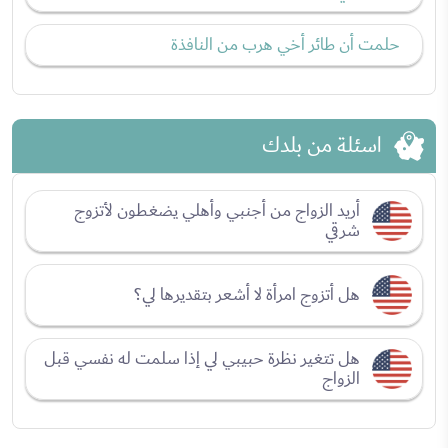
حلمت أن طائر أخي هرب من النافذة
اسئلة من بلدك
أريد الزواج من أجنبي وأهلي يضغطون لأتزوج
شرقي
هل أتزوج امرأة لا أشعر بتقديرها لي؟
هل تتغير نظرة حبيبي لي إذا سلمت له نفسي قبل
الزواج