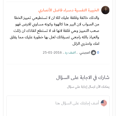
الخبيرة النفسية د.سراء فاضل الأنصاري
والدتك خائفة وقلقة عليك لئلا ان لا تستطيعي تمييز الخطا
من الصواب لان البير هنا كالهوة وكونه مساوي للارض فهو
صعب التمييز وهي قلقة لانها قد لا تستطع انقاذك ان زللت
والعياذ بالله راجعي تصرفاتك لعل بها خطورة عليك مما يقلق
امك واحذري الزلل
اعجبني
.
اضف رد
.
25-01-2016
0
شارك في الاجابة على السؤال
يمكنك الآن ارسال إجابة علي سؤال
أضف إجابتك على السؤال هنا