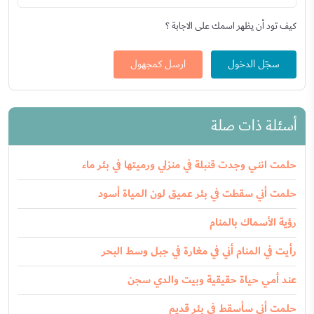
كيف تود أن يظهر اسمك على الاجابة ؟
سجّل الدخول
ارسل كمجهول
أسئلة ذات صلة
حلمت انني وجدت قنبلة في منزلي ورميتها في بئر ماء
حلمت أني سقطت في بئر عميق لون المياة أسود
رؤية الأسماك بالمنام
رأيت في المنام أني في مغارة في جبل وسط البحر
عند أمي حياة حقيقية وبيت والدي سجن
حلمت أني سأسقط في بئر قديم