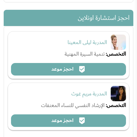
احجز استشارة اونلاين
المدربة ليلى المعينا
التخصص:
تنمية السيرة المهنية
احجز موعد
المدربة مريم غوث
التخصص:
الإرشاد النفسي للنساء المعنفات
احجز موعد