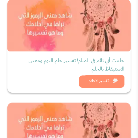
حلمت أني نائم في المنام! تفسير حلم النوم ومعنى
الاستيقاظ بالحلم
شاهد الان
تفسير الاحلام