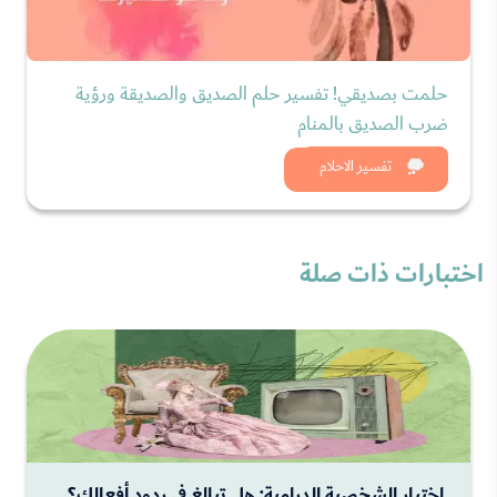
حلمت بصديقي! تفسير حلم الصديق والصديقة ورؤية
ضرب الصديق بالمنام
شاهد الان
تفسير الاحلام
اختبارات ذات صلة
اختبار الشخصية الدرامية: هل تبالغ في ردود أفعالك؟