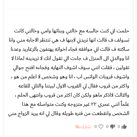
حلمت اني كنت جالسه مع خالتي وبناتها وامي وخالتي كانت
تسولف ف قالت انها تريدني لابنها ف هي تنتظر الاجابه مني وانا
ساكته ف قالت اني موافقه فجاء اخواته يهتفون بالزغاريد وعدنا
انا ووالدتي الى المنزل ف جاءت الي تقول انك لا تريدينه لماذا لا
تقولين ، فقلت انني سوف اشوف النهايه وفجاءه افتح جوالي
واشوف قروبات الواتس اب ، انا وهو وشخص لا اعلم من هو ،
واكثر من قروب فقال لي القروب الاول لبيتنا والثاني للقاعه
والثالث لااذكر ماهو ولكن كان اكثر من قروب وانتهى الحلم ،
علماً انني عمري ٢٢ غير متزوجه وكنت متواصله مع هذا
الشخص وانقطعت من فتره طويله وقال لي انه يريد الزواج مني
شارك
0
0
0