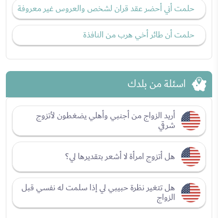
حلمت أني أحضر عقد قران لشخص والعروس غير معروفة
حلمت أن طائر أخي هرب من النافذة
اسئلة من بلدك
أريد الزواج من أجنبي وأهلي يضغطون لأتزوج
شرقي
هل أتزوج امرأة لا أشعر بتقديرها لي؟
هل تتغير نظرة حبيبي لي إذا سلمت له نفسي قبل
الزواج