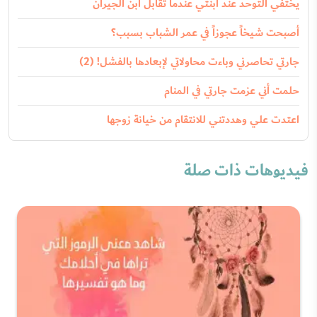
يختفي التوحد عند ابنتي عندما تقابل ابن الجيران
أصبحت شيخاً عجوزاً في عمر الشباب بسبب؟
جارتي تحاصرني وباءت محاولاتي لإبعادها بالفشل! (2)
حلمت أني عزمت جارتي في المنام
اعتدت علي وهددتني للانتقام من خيانة زوجها
فيديوهات ذات صلة