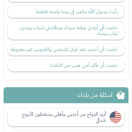
رأيت رسول الله مكفن في بيتنا وابنته فاطمة
حلمت أني أرتدي عبايه سوداء ويطاردني شباب يرتدون
ثياب بيضاء
حلمت أني أحضر عقد قران لشخص والعروس غير معروفة
حلمت أن طائر أخي هرب من النافذة
اسئلة من بلدك
أريد الزواج من أجنبي وأهلي يضغطون لأتزوج
شرقي