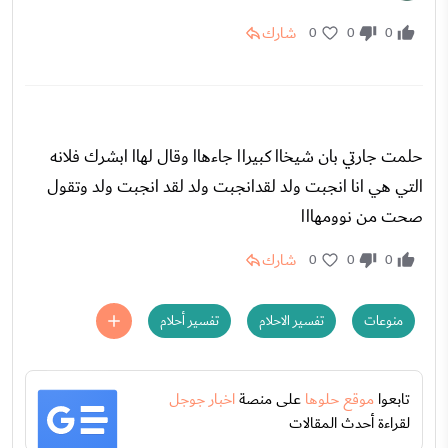
شارك
0
0
0
حلمت جارتي بان شيخاا كبيراا جاءهاا وقال لهاا ابشرك فلانه
التي هي انا انجبت ولد لقدانجبت ولد لقد انجبت ولد وتقول
صحت من نوومهااا
شارك
0
0
0
منوعات
تفسير الاحلام
تفسير أحلام
تابعوا
موقع حلوها
على منصة
اخبار جوجل
لقراءة أحدث المقالات