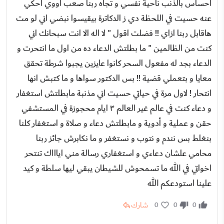
احساس بالذنب ناحية نفسي و تجاه ربنا صعب اووي احكي
عنه حسيت في اللحظة دي ز الدكاترة بيقيسوا نبضي اني لو مت
هاقابل ربنا ازاي !! فضلت اقول " لا اله الا انت سبحانك اني
كنت من الظالمين " ما بطلتش الدعاء ده من اول ما انتحرت و
الدعاء بجد له مفعول السحر كانوا عايزين يجبوا شرطة تحقق
معايا و بتعملي قضية !! بس الدكتور سواها و ما كتبش انها
انتحار ! لاول مرة في حياتي حسيت اني مذنبة مابطلتش استغفار
و دعاء كنت في عالم غير العالم ٣ ايام محجوزة في المستشفي
حقن و عملية و أدوية و مابطلتش دعاء و صلاة و استغفار كلنا
بنغلط بس نندم و نتوب و نستغفر و ما نكابرش جائز ربنا
محامي علشان دعاءي و استغفاري رسالة مني اياااك تنتحر
اخواتي في الله ما تسمحوش للشيطان يبقي ليها سلطة و كيد
علينا استودعكم الله
شارك
0
0
0