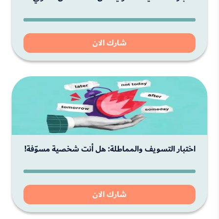
شارك الان
اختبار التسويف والمماطلة: هل أنت شخصية مسوّفة!
شارك الان