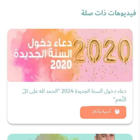
فيديوهات ذات صلة
دعاء دخول السنة الجديدة 2024 "الحمد لله على كلّ
النِّعم"
شاهد الان
أدعية وأذكار