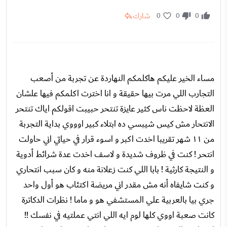
شارك
0
0
0
مساء الخير عليكم هاكلمكم النهاردة عن تجربة من أصعب
التجارب اللي مرت بيها حقيقة و انا اخترت اكلمكم فيها علشان
العظة لاحظت ناس كثير عايزة تنتحر حبيبت اقولكم اياك تنتحر
الانتحار مش كيس شيبسي ده ابتلاء كبير اوووي بداية التجربة
من ١١ شهر تقريبا اخدت اكبر و اسوء قرار في حياتي اني حاولت
انتحر ! كنت في ظروف شديدة و لاسف اخدت عدة شرائط أدوية
و النتيجة كارثية ! بابا اللي كنت زعلانة منه و كان سبب انتحاري
و كنت شايفاه أنه مش مقدر اني مريضة اكتئاب هو أول واحد
جري بيا بالعربية علي المستشفي هو و ماما ! نظرات الدكاترة
كانت صعبة اووي كلها لوم ايه اللي انتي عملتيه في نفسك !!