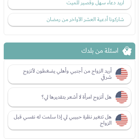
أريد دعاء سهل وقصير للميت
شاركونا أدعية العشر الآواخر من رمضان
اسئلة من بلدك
أريد الزواج من أجنبي وأهلي يضغطون لأتزوج
شرقي
هل أتزوج امرأة لا أشعر بتقديرها لي؟
هل تتغير نظرة حبيبي لي إذا سلمت له نفسي قبل
الزواج