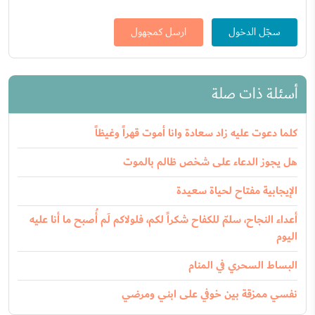
سجّل الدخول
ارسل كمجهول
أسئلة ذات صلة
كلما دعوت عليه زاد سعادة وانا أموت قهراً وغيظاً
هل يجوز الدعاء على شخص ظالم بالموت
الإيجابية مفتاح لحياة سعيدة
أعداء النجاح، سلمّ للكفاح شكراً لكم، فلولاكم لَم أُصبح ما أنا عليه
اليوم
البساط السحري في المنام
نفسي ممزقة بين خوفي على ابني ومرضي