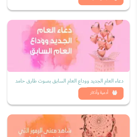
دعاء العام الجديد ووداع العام السابق بصوت طارق حامد
شاهد الان
أدعية وأذكار