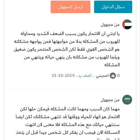
سجّل الدخول
ارسل كمجهول
من مجهول
يا ابنتي ان الانتحار يكون بسبب الضعف الشديد ومحاوله
للهروب من المشكله بدلا من مواجهتها فمن يواجهه مشكلته
هو الشخص القوي فقط لكن الشخص المنتحر يكون ضعيق
ويلجا للهروب من مشكلته بان ينهي حياته وينتهي من
المشكله
اعجبني
.
اضف رد
.
31-10-2019
0
من مجهول
مهما كان السبب ومهما كانت المشكله فيمكن حلها لكن
الانتحار هو انهاء للحياه ووقتها قد تنتهي مشكلتك لكن ايضا
سننتهي حياتك مع هذه المشكله فلا معنى لان انتهت
المسكله الان فيجب ان يفكر كل شخص جيدا قبل ان يتخذ