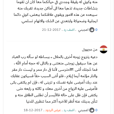
منه وكوني له رفيقة وجددي في حياتكما معا كان ان تقوما
بنشاطات جديدة، تذهبا معا الى أماكن جديدة، تقربك منه
سيبعده عن هذه الامور ويقوي علاقتكما ببعض، كوني دائما
ايجابية وضحوكة وابتعدي عن الشك والاتهام تسلمي.
اعجبني
.
اضف رد
.
21-12-2017
0
من مجهول
دعيه يتزوج زوجه أخرى بالحلال ،، ببساطه لو سأله رب العباد
عن هذا سيقول زوجتى منعتنى و بالتالى له حجه أمام الله ،
فما حُجتك أنتى ؟!!احترسى لأننا فى دار ممر و ليست دار مقر
والنار مؤلمه أيما إيلام ، فلو أنتى السبب حقاً فسيكون عقابك
عند ربك أعرضى عليه نفسك و تزينى له ، فإن لم يكتفى بكى
فأعرضى عليه الزواج من أخرى معك و ثالثه و رابعه حتى
يكتفى فإن ظل على حاله فالأيسر أن تطلبى الطلاق منه و
تنأى بدينك عنه أنظر للآخره أكثر مما تنظرى للدنيا
اعجبني
.
اضف رد
.
عرض الردود
.
18-12-2017
0