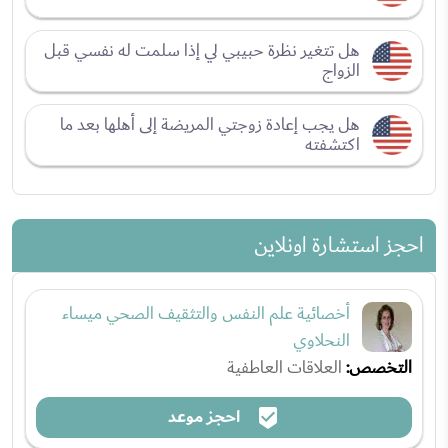
هل تتغير نظرة حبيبي لي إذا سلمت له نفسي قبل
الزواج
هل يجب إعادة زوجتي المريضة إلى أهلها بعد ما
اكتشفته
احجز استشارة اونلاين
أخصائية علم النفس والتثقيف الصحي ميساء
النحلاوي
التخصص:
العلاقات العاطفية
احجز موعد