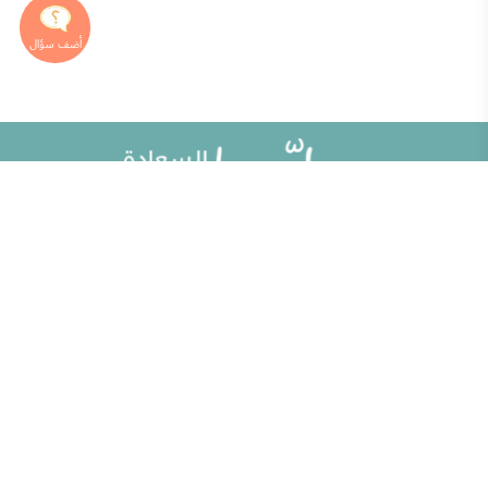
خريطة الموقع
تطوير الذات
مقالات
تحديات الحياة الزوجية
ألو حلوها
أطفال ومراهقون
حلوها تي في
الصحة العامة
الاختبارات
إضاءات للنفس الإنسانية
الكلمات المفتاحية
منوعات
حاسبة الحمل الولادة