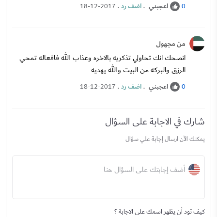
اعجبني
.
اضف رد
.
18-12-2017
0
من مجهول
انصحك انك تحاولي تذكريه بالاخره وعذاب الله فافعاله تمحي
الرزق والبركه من البيت والله يهديه
اعجبني
.
اضف رد
.
18-12-2017
0
شارك في الاجابة على السؤال
يمكنك الآن ارسال إجابة علي سؤال
أضف إجابتك على السؤال هنا
كيف تود أن يظهر اسمك على الاجابة ؟