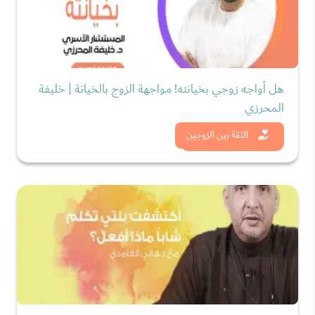
هل أواجه زوجي بخيانته! مواجهة الزوج بالخيانة | خليفة
المحرزي
شاهد الان
الثقة بين الزوجين