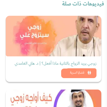
فيديوهات ذات صلة
زوجي يريد الزواج بالثانية ماذا أفعل؟ | د. هاني الغامدي
شاهد الان
قضايا اسرية