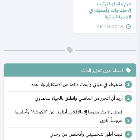
هرم ماسلو لترتيب
الاحتياجات وأهميته في
التنمية الذاتية
26-10-2018
query_builder
اسئلة حول تعزيز الذات
local_offer
متخبطة في حياتي وأبحث دائما عن الاستقرار ولا أجده
أريد أن أتحرر من الماضي وانطلق بالحياة ساعدوني
قصتي لا تشاهدوها إلا بالأفلام.. أنزلوني عن "الكوشة" وأجلسوا
عروساً أخرى
كيف أطور شخصيتي وأتخلص من وحدتي