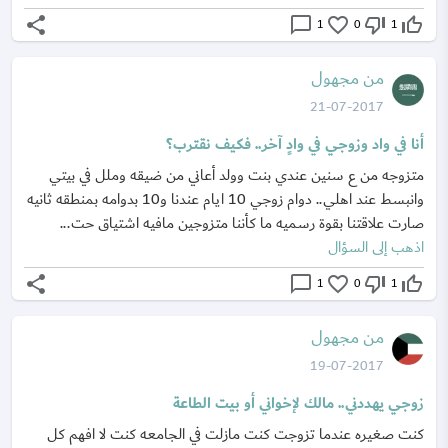
share
chat_bubble_outline
favorite_border
thumb_down_off_alt
thumb_up_off_alt
1
0
1
من مجهول
21-07-2017
أنا في واد وزوجي في وادٍ آخر.. فكيف نقترب؟
متزوجه من ع سنين عندي بنت وولد أعاني من ضيقه وملل في بيتي
وانبسط عند اهلي.. دوام زوجي 10 ايام عندنا و10 بدوامه بمنطقه ثانيه
صارت علاقتنا بقوة رسميه ما كأننا متزوجين مافيه اشتياق حت...
اذهب إلى السؤال
share
chat_bubble_outline
favorite_border
thumb_down_off_alt
thumb_up_off_alt
1
0
1
من مجهول
19-07-2017
زوجي يهددني.. مالك لإخواني أو بيت الطاعة
كنت صغيره عندما تزوجت كنت مازلت في الجامعه كنت لا افهم كل