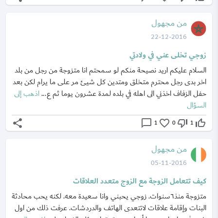
من مجهول
22-12-2016
زوجي تخلى عني في ولادتي
السلام عليكم اريد نصيحة منكم لو سمحتم انا متزوجة من رجل من بلد
اخر بدى رجل محترم متخلق ومتدين كل شيئ مر على ما يرام لكن بعد
حفل الزفاف اخذني الى اهله في بلده لمدة عشرون يوما ثم ع...
اذهب إلى
السؤال
share
chat_bubble_outline
favorite_border
thumb_down_off_alt
thumb_up_off_alt
1
0
1
من مجهول
05-11-2016
كيف تتعامل الزوجة مع الزوج متعدد العلاقات
متزوجة منذ٦سنوات. زوجي يحبني وانا سعيدة معه. لكنه يحب محادثة
البنات وإقامة علاقات لاتتعدى الهاتف والدردشات. عرفت ذلك من اول