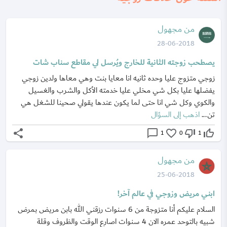
من مجهول
28-06-2018
يصطحب زوجته الثانية للخارج ويُرسل لي مقاطع سناب شات
زوجي متزوج عليا وحده ثانيه انا معايا بنت وهي معاها ولدين زوجي
يفضلها عليا بكل شي مخلي عليا خدمته الأكل والشرب والغسيل
والكوي وكل شي انا حتى لما يكون عندها يقولي صحينا للشغل هي
تن...
اذهب إلى السؤال
share
chat_bubble_outline
favorite_border
thumb_down_off_alt
thumb_up_off_alt
1
0
1
من مجهول
25-06-2018
ابني مريض وزوجي في عالم آخر!
السلام عليكم أنا متزوجة من 6 سنوات رزقني الله بابن مريض بمرض
شبيه بالتوحد عمره الان 4 سنوات اصارع الوقت والظروف وقلة