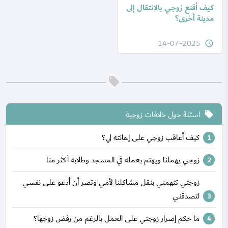
كيف أقنع زوجي بالانتقال إلى
مدينة أخرى؟
14-07-2025
query_builder
اسئلة حول خلافات زوجية
local_offer
كيف أعاقب زوجي على إهانته لي؟
زوجي يهملنا ويهتم بعمله في المسجد وطلابه أكثر منا
زوجتي تتهمني بنقل مشاكلنا لأمي وتصر أن أدعو على نفسي
لتصدقني
ما حكم إصرار زوجتي على العمل بالرغم من رفض زوجها؟