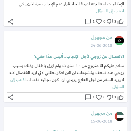
الإمكانيات لمعالجته لدرجة اتخاذ قرار عدم الإنجاب مرة اخرى كي...
اذهب إلى السؤال
share
chat_bubble_outline
favorite_border
thumb_down_off_alt
thumb_up_off_alt
1
0
2
من مجهول
24-06-2018
الانفصال عن زوجي لأجل الإنجاب.. أليس هذا حقي؟
سلام عليكم انا متزوج من ١٠ سنوات ولم ارزق باطفال وذلك بسبب
زوجي عند ضعف وتشوهات ان الان افكر بعقلي لاني اريد الانفصال لانه
لا يريد السفر من اجل العلاج يريدني ان اكون بجانبه فقط ا...
اذهب إلى
السؤال
share
chat_bubble_outline
favorite_border
thumb_down_off_alt
thumb_up_off_alt
1
0
1
من مجهول
15-06-2018