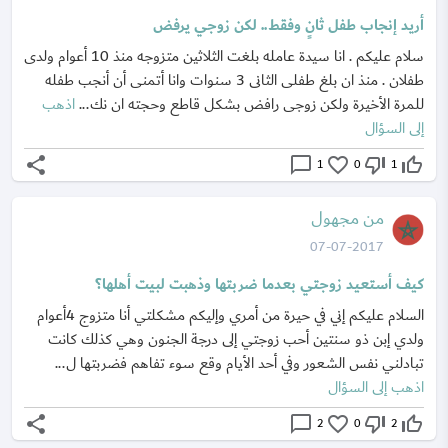
أريد إنجاب طفل ثانٍ وفقط.. لكن زوجي يرفض
سلام عليكم . انا سيدة عامله بلغت الثلاثين متزوجه منذ 10 أعوام ولدى
طفلان . منذ ان بلغ طفلى الثانى 3 سنوات وانا أتمنى أن أنجب طفله
للمرة الأخيرة ولكن زوجى رافض بشكل قاطع وحجته ان نك...
اذهب
إلى السؤال
share
chat_bubble_outline
favorite_border
thumb_down_off_alt
thumb_up_off_alt
1
0
1
من مجهول
07-07-2017
كيف أستعيد زوجتي بعدما ضربتها وذهبت لبيت أهلها؟
السلام عليكم إني في حيرة من أمري وإليكم مشكلتي أنا متزوج 4أعوام
ولدي إبن ذو سنتين أحب زوجتي إلى درجة الجنون وهي كذلك كانت
تبادلني نفس الشعور وفي أحد الأيام وقع سوء تفاهم فضربتها ل...
اذهب إلى السؤال
share
chat_bubble_outline
favorite_border
thumb_down_off_alt
thumb_up_off_alt
2
0
2