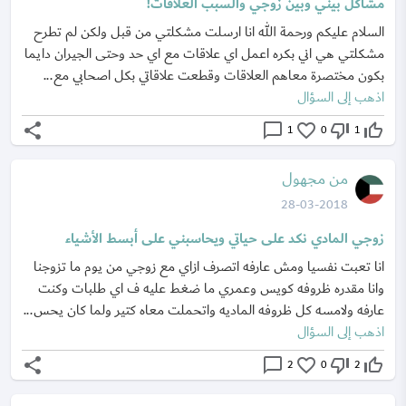
مشاكل بيني وبين زوجي والسبب العلاقات!
السلام عليكم ورحمة الله انا ارسلت مشكلتي من قبل ولكن لم تطرح
مشكلتي هي اني بكره اعمل اي علاقات مع اي حد وحتى الجيران دايما
بكون مختصرة معاهم العلاقات وقطعت علاقاتي بكل اصحابي مع...
اذهب إلى السؤال
share
chat_bubble_outline
favorite_border
thumb_down_off_alt
thumb_up_off_alt
1
0
1
من مجهول
28-03-2018
زوجي المادي نكد على حياتي ويحاسبني على أبسط الأشياء
انا تعبت نفسيا ومش عارفه اتصرف ازاي مع زوجي من يوم ما تزوجنا
وانا مقدره ظروفه كويس وعمري ما ضغط عليه ف اي طلبات وكنت
عارفه ولامسه كل ظروفه الماديه واتحملت معاه كتير ولما كان يحس...
اذهب إلى السؤال
share
chat_bubble_outline
favorite_border
thumb_down_off_alt
thumb_up_off_alt
2
0
2