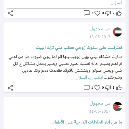
السؤال
share
chat_bubble_outline
favorite_border
thumb_down_off_alt
thumb_up_off_alt
2
0
2
من مجهول
13-05-2017
اعترضت على سلوك زوجي فطلب مني ترك البيت
صارت مشكلة بيني وبين زوجيسببها انو لما يجي ضيوف عنا من اهلي
او اهلو بصيبوا حاله نفسيه بصير عصبي وبصير يعمل مشاكل ع كل
شي ويعلي صوتوا ويتفشش بالاولاد فقعدت معو وكنا هادين
وشرحتلو...
اذهب إلى السؤال
share
chat_bubble_outline
favorite_border
thumb_down_off_alt
thumb_up_off_alt
1
0
1
من مجهول
11-05-2017
ما هي آثار الخلافات الزوجية على الأطفال