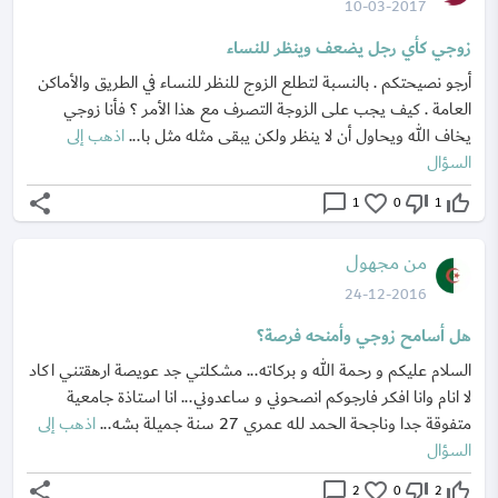
10-03-2017
زوجي كأي رجل يضعف وينظر للنساء
أرجو نصيحتكم . بالنسبة لتطلع الزوج للنظر للنساء في الطريق والأماكن
العامة . كيف يجب على الزوجة التصرف مع هذا الأمر ؟ فأنا زوجي
يخاف الله ويحاول أن لا ينظر ولكن يبقى مثله مثل با...
اذهب إلى
السؤال
share
chat_bubble_outline
favorite_border
thumb_down_off_alt
thumb_up_off_alt
1
0
1
من مجهول
24-12-2016
هل أسامح زوجي وأمنحه فرصة؟
السلام عليكم و رحمة الله و بركاته... مشكلتي جد عويصة ارهقتني اكاد
لا انام وانا افكر فارجوكم انصحوني و ساعدوني... انا استاذة جامعية
متفوقة جدا وناجحة الحمد لله عمري 27 سنة جميلة بشه...
اذهب إلى
السؤال
share
chat_bubble_outline
favorite_border
thumb_down_off_alt
thumb_up_off_alt
2
0
2