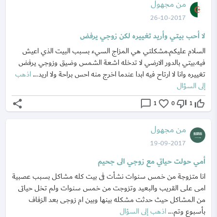
من مجهول
26-10-2017
لا أحب بيتي وأريد تغييره لكن زوجي يرفض
السلام عليكم.مشكلتي هي المزاج السيء بسبب البيت الذي اعيش
فيه.بيتي بالدور الارضي لا تدخله اشعة الشمس وضيق وزوجي يرفض
تغييره وانا لا ارتاح فيه ابدا عندما اخرج منه احس براحة ولا اريد...
اذهب
إلى السؤال
share
chat_bubble_outline
favorite_border
thumb_down_off_alt
thumb_up_off_alt
1
0
1
من مجهول
19-09-2017
أمي حولت حياتي مع زوجي الى جحيم
انا متزوجة من خمس سنوات نشأت فى بيت كله مشاكل بسبب عصبية
امى على القريب والبعيد وتزوجت من خمس سنوات ولم تخل حياتى
من المشاكل حيث حدثت مشكله بينها وبين ام زوجى بعد الزفاف
بأسبوع وتم...
اذهب إلى السؤال