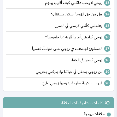
زوجي لا يحب عائلتي كيف أقرب بينهم
هل من حق الزوجة سكن مستقل؟
يعاملني كأنني كرسي في المنزل
زوجي يُناديني أمام أقاربه "يا جاموسة"
المساوئ اجتمعت في زوجي حتى مرضتُ نفسياً
زوجي يُدخن في الخفاء
ابن زوجي يتدخل في حياتنا ولا يتركني بحريتي
قيود عسكرية صارمة يفرضها زوجي عليّ
كلمات مفتاحية ذات العلاقة
toll
خلافات زوجية