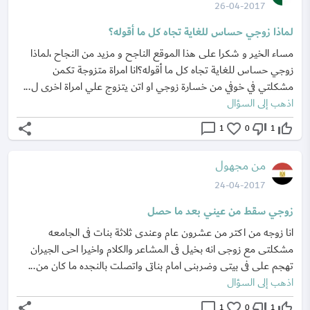
26-04-2017
لماذا زوجي حساس للغاية تجاه كل ما أقوله؟
مساء الخير و شكرا على هذا الموقع الناجح و مزيد من النجاح ،لماذا
زوجي حساس للغاية تجاه كل ما أقوله؟انا امراة متزوجة تكمن
مشكلتي في خوفي من خسارة زوجي او اتن يتزوج علي امراة اخرى ل...
اذهب إلى السؤال
share
chat_bubble_outline
favorite_border
thumb_down_off_alt
thumb_up_off_alt
1
0
1
من مجهول
24-04-2017
زوجي سقط من عيني بعد ما حصل
انا زوجه من اكتر من عشرون عام وعندى ثلاثة بنات فى الجامعه
مشكلتى مع زوجى انه بخيل فى المشاعر والكلام واخيرا احى الجيران
تهجم على فى بيتى وضربنى امام بناتى واتصلت بالنجده ما كان من...
اذهب إلى السؤال
share
chat_bubble_outline
favorite_border
thumb_down_off_alt
thumb_up_off_alt
1
0
1