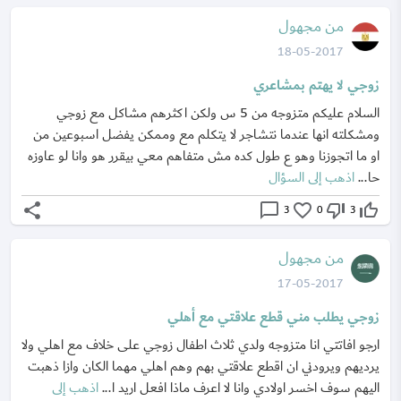
من مجهول
18-05-2017
زوجي لا يهتم بمشاعري
السلام عليكم متزوجه من 5 س ولكن اكثرهم مشاكل مع زوجي
ومشكلته انها عندما نتشاجر لا يتكلم مع وممكن يفضل اسبوعين من
او ما اتجوزنا وهو ع طول كده مش متفاهم معي بيقرر هو وانا لو عاوزه
حا...
اذهب إلى السؤال
share
chat_bubble_outline
favorite_border
thumb_down_off_alt
thumb_up_off_alt
3
0
3
من مجهول
17-05-2017
زوجي يطلب مني قطع علاقتي مع أهلي
ارجو افاتتي انا متزوجه ولدي ثلاث اطفال زوجي على خلاف مع اهلي ولا
يرديهم ويرودني ان اقطع علاقتي بهم وهم اهلي مهما الكان وازا ذهبت
اليهم سوف اخسر اولادي وانا لا اعرف ماذا افعل اريد ا...
اذهب إلى