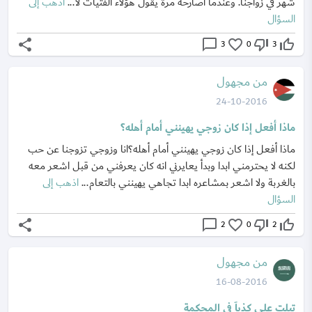
شهر في زواجنا. وعندما أصارحه مرة يقول هؤلاء الفتيات لا...
اذهب إلى
السؤال
share
chat_bubble_outline
favorite_border
thumb_down_off_alt
thumb_up_off_alt
3
0
3
من مجهول
24-10-2016
ماذا أفعل إذا كان زوجي يهينني أمام أهله؟
ماذا أفعل إذا كان زوجي يهينني أمام أهله؟انا وزوجي تزوجنا عن حب
لكنه لا يحترمني ابدا وبدأ يعايرني انه كان يعرفني من قبل اشعر معه
بالغربة ولا اشعر بمشاعره ابدا تجاهي يهينني بالتعام...
اذهب إلى
السؤال
share
chat_bubble_outline
favorite_border
thumb_down_off_alt
thumb_up_off_alt
2
0
2
من مجهول
16-08-2016
تبلت علي كذباَ في المحكمة