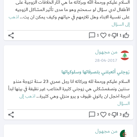
السلام عليكم ورحمة الله وبركاته ما هي آثار الخلافات الزوجية على
الأطفال لدي سؤال لو سمحتم وهو ما مدى تأثير المشاكل الزوجيه
على نفسية الابناء وهل تلازمهم في حياتهم وكيف يمكن ان يت...
اذهب
إلى السؤال
share
chat_bubble_outline
favorite_border
thumb_down_off_alt
thumb_up_off_alt
1
0
1
من مجهول
28-04-2017
زوجتي أتعبتني بتصرفاتها وسلوكياتها
السلام عليكم ورحمة لله وبركاته انا رجل عمري 23 سنة تزوجة منذو
سنتين ونصفمشكلي هي زوجتي كثيرة المتاعب غير نظيفة في بيتها ابدأ
ادرجة اخجل ان ياتوني ظيوف و يرو منزلي وهي كثيرة...
اذهب إلى
السؤال
share
chat_bubble_outline
favorite_border
thumb_down_off_alt
thumb_up_off_alt
3
0
3
من مجهول