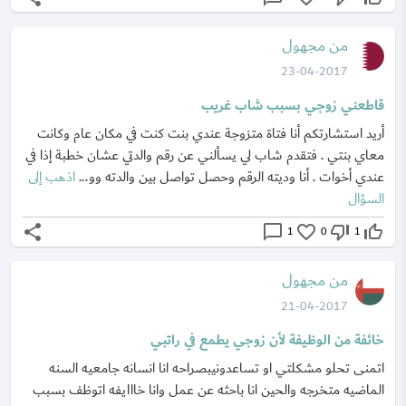
من مجهول
23-04-2017
قاطعني زوجي بسبب شاب غريب
أريد استشارتكم أنا فتاة متزوجة عندي بنت كنت في مكان عام وكانت
معاي بنتي . فتقدم شاب لي يسألني عن رقم والدتي عشان خطبة إذا في
عندي أخوات . أنا وديته الرقم وحصل تواصل بين والدته وو...
اذهب إلى
السؤال
share
chat_bubble_outline
favorite_border
thumb_down_off_alt
thumb_up_off_alt
1
0
1
من مجهول
21-04-2017
خائفة من الوظيفة لأن زوجي يطمع في راتبي
اتمنى تحلو مشكلتي او تساعدونيبصراحه انا انسانه جامعيه السنه
الماضيه متخرجه والحين انا باحثه عن عمل وانا خااايفه اتوظف بسبب