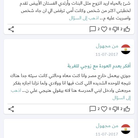
شئ بالحياه اريد اتزوج مثل البنات وأرتدي الفستان الأبيض تقدم
لخطبتي اكثر من شخص وكانت أمي ترفض الي ان جاء شخص
واصريت عليه م...
اذهب إلى السؤال
share
chat_bubble_outline
favorite_border
thumb_down_off_alt
thumb_up_off_alt
2
0
2
من مجهول
11-07-2017
أفكر بعدم العودة مع زوجي للغربة
جوزي بيعمل خارج مصر وانا كنت معاه وحالتي كانت سيئه جدا هناك
نتيجه للوحده الشديده اللي كنت فيها انا وولادي ولما نزلنا اجازه بفكر
مرجعش وادخل ابني المدرسه هنا لانه بيقولي هنيجي علي ن...
اذهب
إلى السؤال
share
chat_bubble_outline
favorite_border
thumb_down_off_alt
thumb_up_off_alt
2
0
2
من مجهول
11-07-2017