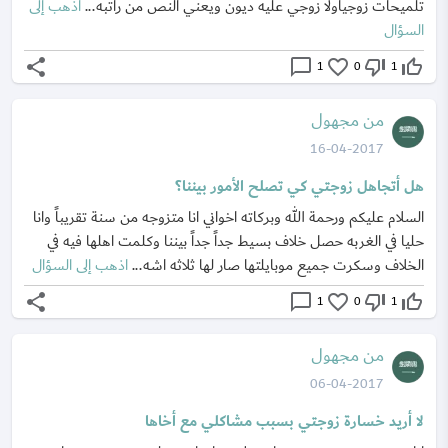
تلميحات زوجياولا زوجي عليه ديون ويعني النص من راتبه...
اذهب إلى
السؤال
share
chat_bubble_outline
favorite_border
thumb_down_off_alt
thumb_up_off_alt
1
0
1
من مجهول
16-04-2017
هل أتجاهل زوجتي كي تصلح الأمور بيننا؟
السلام عليكم ورحمة الله وبركاته اخواني انا متزوجه من سنة تقريباً وانا
حليا في الغربه حصل خلاف بسيط جداً جداً بيننا وكلمت اهلها فيه في
الخلاف وسكرت جميع موبايلتها صار لها ثلاثه اشه...
اذهب إلى السؤال
share
chat_bubble_outline
favorite_border
thumb_down_off_alt
thumb_up_off_alt
1
0
1
من مجهول
06-04-2017
لا أريد خسارة زوجتي بسبب مشاكلي مع أخاها