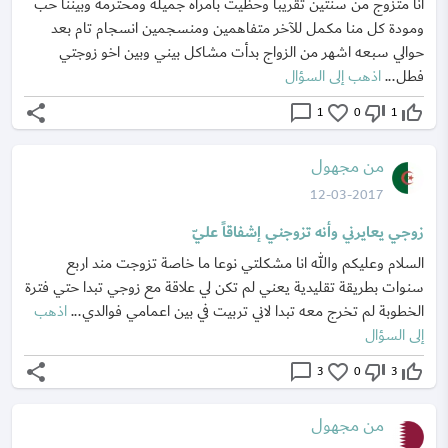
انا متزوج من سنتين تقريبا وحظيت بامراه جميله ومحترمه وبيننا حب
ومودة كل منا مكمل للآخر متفاهمين ومنسجمين انسجام تام بعد
حوالي سبعه اشهر من الزواج بدأت مشاكل بيني وبين اخو زوجتي
فطل...
اذهب إلى السؤال
share
chat_bubble_outline
favorite_border
thumb_down_off_alt
thumb_up_off_alt
1
0
1
من مجهول
12-03-2017
زوجي يعايرني وأنه تزوجني إشفاقاً عليّ
السلام وعليكم والله انا مشكلتي نوعا ما خاصة تزوجت مند اربع
سنوات بطريقة تقليدية يعني لم تكن لي علاقة مع زوجي تبدا حتي فترة
الخطوبة لم تخرج معه تبدا لاني تربيت في بين اعمامي فوالدي...
اذهب
إلى السؤال
share
chat_bubble_outline
favorite_border
thumb_down_off_alt
thumb_up_off_alt
3
0
3
من مجهول