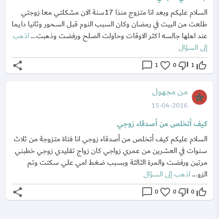
السلام عليكم وبعد انا متزوج منذا 17سنة الان مشكلتي معا زوجتي
طلعت من البيت في رمضان وكان السبب النوم قبل السحور وثانيا دايما
عند اهلها جالسه اكثر الاوقات وحاولت الصلح ورفضت وذهبت...
اذهب
إلى السؤال
share
chat_bubble_outline
favorite_border
thumb_down_off_alt
thumb_up_off_alt
1
0
1
من مجهول
15-04-2016
كيف أتخلص من أصدقاء زوجي
السلام عليكم كيف أتخلص من أصدقاء زوجي انا فتاة متزوجة من ثلاث
سنوات في العشرين من عمري زواجي كان زواج تقليدي زوجي خطبني
مرتين ورفضت والمرة الثالثة وبسبب ضغط امي علي سكتت وتم
الزو...
اذهب إلى السؤال
share
chat_bubble_outline
favorite_border
thumb_down_off_alt
thumb_up_off_alt
0
0
0