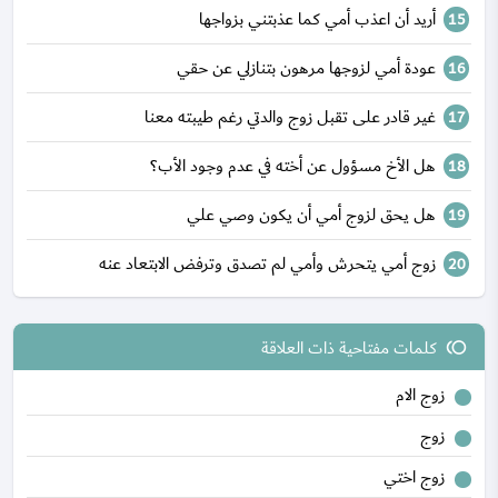
أريد أن اعذب أمي كما عذبتني بزواجها
عودة أمي لزوجها مرهون بتنازلي عن حقي
غير قادر على تقبل زوج والدتي رغم طيبته معنا
هل الأخ مسؤول عن أخته في عدم وجود الأب؟
هل يحق لزوج أمي أن يكون وصي علي
زوج أمي يتحرش وأمي لم تصدق وترفض الابتعاد عنه
كلمات مفتاحية ذات العلاقة
toll
زوج الام
زوج
زوج اختي