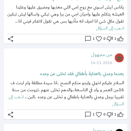
ياناس ايش اسوي مع زوج امي اللي معذبها ومضيق عليها وعلينا
العيشه يتكلم عليها واحيان اجي من برا وهي تبكي واسالها ليش تبكين
تقول مافي شي انا اعرف انه مأذيها بس هي تقول لاتفكر فيني انا...
اذهب إلى السؤال
share
chat_bubble_outline
favorite_border
thumb_down_off_alt
thumb_up_off_alt
1
0
1
من مجهول
14-11-2016
بعدما وعدني بالعناية بأطفالي فقد تخلى عن وعده
السلام عليكم اخوتي وارجو منكم النصح ..انا سيدة مطلقة وام لبنت ف
16من العمر و ولد في التاسعة..والدهم تخلى عنهم .تزوجت من سنة
تقريبا برجل وعدني بالعناية باطفالي و تخلى عن وعده ..البن...
اذهب إلى
السؤال
share
chat_bubble_outline
favorite_border
thumb_down_off_alt
thumb_up_off_alt
1
0
1
من مجهول