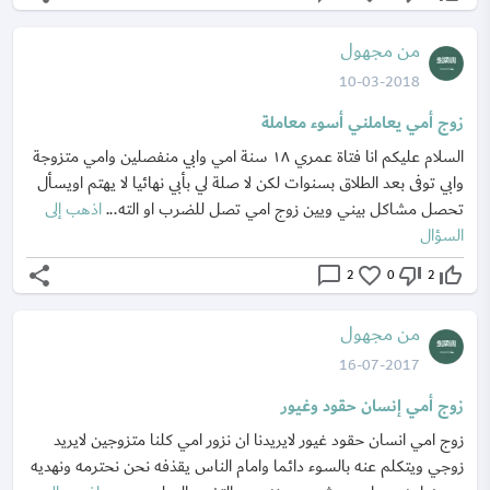
من مجهول
10-03-2018
زوج أمي يعاملني أسوء معاملة
السلام عليكم انا فتاة عمري ١٨ سنة امي وابي منفصلين وامي متزوجة
وابي توفى بعد الطلاق بسنوات لكن لا صلة لي بأبي نهائيا لا يهتم اويسأل
تحصل مشاكل بيني ويين زوج امي تصل للضرب او الته...
اذهب إلى
السؤال
share
chat_bubble_outline
favorite_border
thumb_down_off_alt
thumb_up_off_alt
2
0
2
من مجهول
16-07-2017
زوج أمي إنسان حقود وغيور
زوج امي انسان حقود غيور لايريدنا ان نزور امي كلنا متزوجين لايريد
زوجي ويتكلم عنه بالسوء دائما وامام الناس يقذفه نحن نحترمه ونهديه