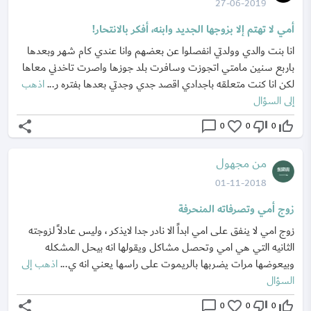
27-06-2019
أمي لا تهتم إلا بزوجها الجديد وابنه، أفكر بالانتحار!
انا بنت والدي وولدتي انفصلوا عن بعضهم وانا عندي كام شهر وبعدها
باربع سنين مامتي اتجوزت وسافرت بلد جوزها واصرت تاخدني معاها
لكن انا كنت متعلقه باجدادي اقصد جدي وجدتي بعدها بفتره ر...
اذهب
إلى السؤال
share
chat_bubble_outline
favorite_border
thumb_down_off_alt
thumb_up_off_alt
0
0
0
من مجهول
01-11-2018
زوج أمي وتصرفاته المنحرفة
زوج امي لا ينفق على امي ابداً الا نادر جدا لايذكر ، وليس عادلاً لزوجته
الثانيه التي هي امي وتحصل مشاكل ويقولها انه بيحل المشكله
وبيعوضها مرات يضربها بالريموت على راسها يعني انه ي...
اذهب إلى
السؤال
share
chat_bubble_outline
favorite_border
thumb_down_off_alt
thumb_up_off_alt
0
0
0