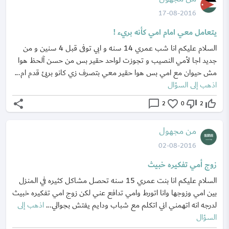
17-08-2016
يتعامل معي امام امي كأنه بريء !
السلام عليكم انا شب عمري 14 سنه و ابي توفى قبل 4 سنين و من
جديد اجا لأمي النصيب و تجوزت لواحد حقير بس من حسن آلحظ هوا
مش حيوان مع امي بس هوا حقير معي بتصرف زي كانو بريئ قدم ام...
اذهب إلى السؤال
share
chat_bubble_outline
favorite_border
thumb_down_off_alt
thumb_up_off_alt
2
0
2
من مجهول
02-08-2016
زوج أمي تفكيره خبيث
السلام عليكم انا بنت عمري 15 سنه تحصل مشاكل كثيره في المنزل
بين امي وزوجها وانا اتورط وامي تدافع عني لكن زوج امي تفكيره خبيث
لدرجه انه اتهمني اني اتكلم مع شباب ودايم يفتش بجوالي...
اذهب إلى
السؤال