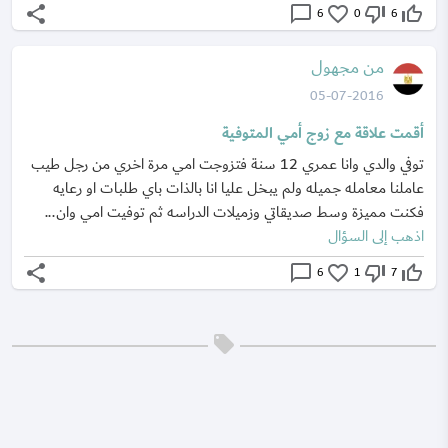
share
chat_bubble_outline
favorite_border
thumb_down_off_alt
thumb_up_off_alt
6
0
6
من مجهول
05-07-2016
أقمت علاقة مع زوج أمي المتوفية
توفي والدي وانا عمري 12 سنة فتزوجت امي مرة اخري من رجل طيب
عاملنا معامله جميله ولم يبخل عليا انا بالذات باي طلبات او رعايه
فكنت مميزة وسط صديقاتي وزميلات الدراسه ثم توفيت امي وان...
اذهب إلى السؤال
share
chat_bubble_outline
favorite_border
thumb_down_off_alt
thumb_up_off_alt
6
1
7