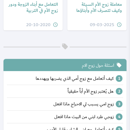
معاملة زوج الأم السيئة
التعامل مع أبناء الزوجة ودور
وكيف تتصرف الأم وأبناؤها
زوج الأم في التربية
20-10-2020
09-03-2025
query_builder
query_builder
اسئلة حول زوج الام
local_offer
كيف أتعامل مع زوج أمي الذي يضربها ويهددها
هل يُعتبر زوج الأم أباً حقيقياً
زوج امي يسبب لي الاحراج ماذا افعل
زوجي طرد ابني من البيت ماذا افعل
كيف أتعامل مع ابني الشاب قليل الأدب