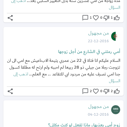
مده زواجه من امي عشرين سنه بدى التغيير السلبي بعد...
اذهب إلى
السؤال
share
chat_bubble_outline
favorite_border
thumb_down_off_alt
thumb_up_off_alt
1
0
1
من مجهول
22-12-2016
أمي رمتني في الشارع من أجل زوجها
السلام عليكم انا فتاة في 22 من عمري يتيمة الاب،اعيش مع امي الى ان
تزوجت رجلا من جيلي ذو 28 ربيعا لم احببه ولم ارتح له مطلقا كسول
جدا امي تصرف عليه من مردود ابي للتقاعد ... مع العلم...
اذهب إلى
السؤال
share
chat_bubble_outline
favorite_border
thumb_down_off_alt
thumb_up_off_alt
2
0
2
من مجهول
04-12-2016
زوج أمي يعذبها.. ماذا تفعل لو كنت مكاني؟