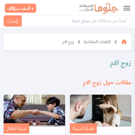
menu
+ أضف سؤالك
إبحث
keyboard_arrow_left
keyboard_arrow_left
home
الكلمات المفتاحية
زوج الام
زوج الام
مقالات حول زوج الام
قضايا اسرية
تربية الطفل