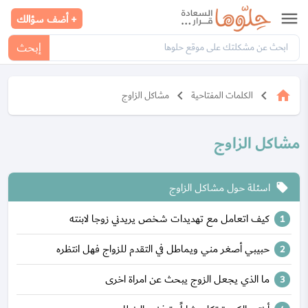
menu
+ أضف سؤالك
إبحث
keyboard_arrow_left
keyboard_arrow_left
home
الكلمات المفتاحية
مشاكل الزاوج
مشاكل الزاوج
اسئلة حول مشاكل الزاوج
local_offer
كيف اتعامل مع تهديدات شخص يريدني زوجا لابنته
حبيبي أصغر مني ويماطل في التقدم للزواج فهل انتظره
ما الذي يجعل الزوج يبحث عن امراة اخرى