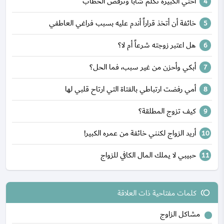
أختي الكبيرة تكلم شاباً وترفض الخطاب
خائفة أن أتخذ قراراً أندم عليه بسبب فراغي العاطفي
هل اعتبر زوجته شرعاً أم لا؟
أبكي وأحزن من غير سبب، فما الحل؟
أمي رفضت ارتباطي بالفتاة التي ارتاح قلبي لها
كيف تزوج المطلقة؟
أريد الزواج لكنني خائفة من عمره الكبير!
حبيبي لا يملك المال الكافي للزواج
كلمات مفتاحية ذات العلاقة
toll
مشاكل الزاوج