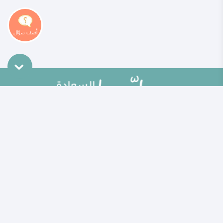
خريطة الموقع
تطوير الذات
مقالات
تحديات الحياة الزوجية
ألو حلوها
أطفال ومراهقون
حلوها تي في
الصحة العامة
الاختبارات
إضاءات للنفس الإنسانية
الكلمات المفتاحية