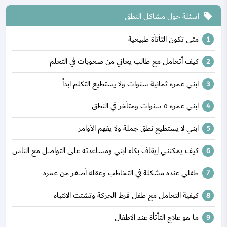
اسئلة حول مشاكل النطق
local_offer
متى تكون التأتأة طبيعية
كيف أتعامل مع طالب يعاني من صعوبات في التعلم
ابني عمره ثمانية سنوات ولا يستطيع التكلم ابداً
ابني عمره ٥ سنوات ومتأخر في النطق
ابني لا يستطيع نطق جملة ولا يفهم الآوامر
كيف يمكنني إيقاف بكاء ابني ومساعدته على التواصل مع الناس
طفلي عنده مشكلة في التخاطب وعقله أصغر من عمره
كيفية التعامل مع طفل فرط الحركة وتشتت الانتباه
ما هو علاج التأتأة عند الاطفال