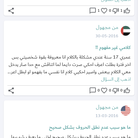
share
chat_bubble_outline
favorite_border
thumb_down_off_alt
thumb_up_off_alt
1
0
1
من مجهول
30-05-2016
كلامي غير مفهوم !!
عمري 17 سنة عندي مشكلة بالكلام انا معروفة بقوة شخصيتي بس
اخر فترة بطلت اعرف احكي صرت دايما لما اتناقش مع حدا صار يدخل
معي الكلام ببعض واصير احكيي كلام انا نفسي ما بفهمو او ابطل اعر...
اذهب إلى السؤال
share
chat_bubble_outline
favorite_border
thumb_down_off_alt
thumb_up_off_alt
0
0
0
من مجهول
13-03-2016
ما هو سبب عدم نطق الحروف بشكل صحيح
ما هو سبب عدم نطق الحروف بشكل صحيح اختي ما بعرف شو بيها