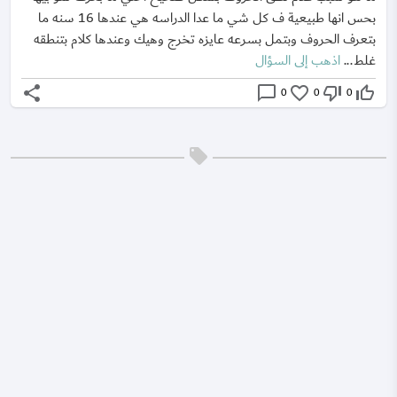
بحس انها طبيعية ف كل شي ما عدا الدراسه هي عندها 16 سنه ما
بتعرف الحروف وبتمل بسرعه عايزه تخرج وهيك وعندها كلام بتنطقه
غلط...
اذهب إلى السؤال
share
chat_bubble_outline
favorite_border
thumb_down_off_alt
thumb_up_off_alt
0
0
0