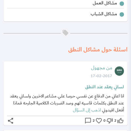
مشاكل العمل
مشاكل الشباب
اسئلة حول مشاكل النطق
من مجهول
17-02-2017
لساني يعقد عند النطق
انا اعاني من الدفاع عن نفسي حرصا علي مشاعر الاخرين ولساني يعقد
عند النطق بكلمات قاسيه لهم وصد الضربات الكلامية الجارحه فماذا
أفعل افيدوني
اذهب إلى السؤال
share
chat_bubble_outline
favorite_border
thumb_down_off_alt
thumb_up_off_alt
2
0
2