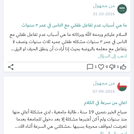
من مجهول
31-10-2016
ما هي أسباب عدم تفاعل طفلي مع الناس في عمر ٣ سنوات
السلام عليكم ورحمه الله وبركاته ما هي أسباب عدم تفاعل طفلي مع
الناس في عمر ٣ سنوات مشكله طفلي عمره ثلاث سنوات ونصف لا
يتفاعل مع معلمه بالروضه بحيث إذا أرادت أن ينطق الحرف او الرق...
اذهب إلى السؤال
share
chat_bubble_outline
favorite_border
thumb_down_off_alt
thumb_up_off_alt
1
0
1
من مجهول
07-09-2016
اعاني من سرعة في الكلام
صباح الخير ،عمري 19 سنة ، طالبة جامعية ، لدي مشكلة أعاني منها
منذ سنوات ولم أكن أعتبرها مشكلة إلا بعد دخولي للجامعة بعدما
تعرضت لمواقف محرجة بسببها ..مشكلتي هي السرعة أثناء الك...
اذهب إلى السؤال