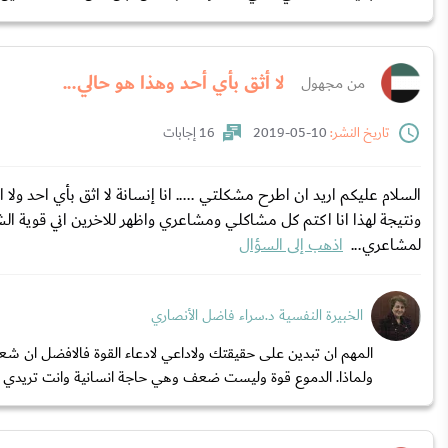
لا أثق بأي أحد وهذا هو حالي...
من مجهول
تاريخ النشر:
10-05-2019
16 إجابات
السلام عليكم اريد ان اطرح مشكلتي ..... انا إنسانة لا اثق بأي احد ولا 
ونتيجة لهذا انا اكتم كل مشاكلي ومشاعري واظهر للاخرين اني قوية ال
لمشاعري...
اذهب إلى السؤال
الخبيرة النفسية د.سراء فاضل الأنصاري
المهم ان تبدين على حقيقتك ولاداعي لادعاء القوة فالافضل ان 
ولماذا. الدموع قوة وليست ضعف وهي حاجة انسانية وانت تريدي كب