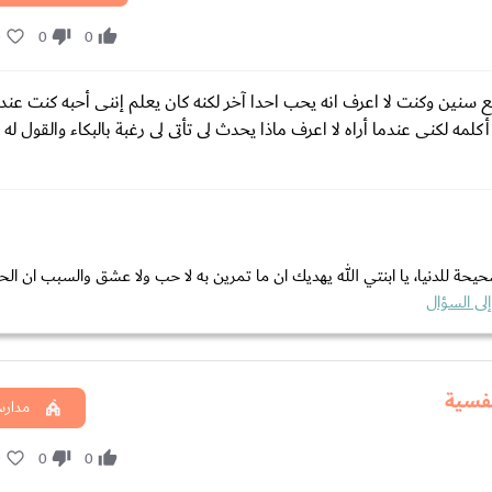
0
0
0
ع سنين وكنت لا اعرف انه يحب احدا آخر لكنه كان يعلم إننى أحبه كنت عندما
كلمه لكنى عندما أراه لا اعرف ماذا يحدث لى تأتى لى رغبة بالبكاء والقول له لم
يحة للدنيا، يا ابنتي الله يهديك ان ما تمرين به لا حب ولا عشق والسبب ان الح
لى السؤال
فسية
مدارس
0
0
0