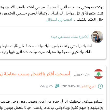
تركت مدرستي بسبب حالتي النفسية.. مرضي اشتد بالفترة الأخيرة وكنت 
كنت متفوقة في كل مراحل الدراسة.. بالإضافة لوضع جسدي المتدهور تأ
حالي المثير للشف...
اذهب إلى السؤال
الدكتورة سناء مصطفى عبده
اهلا بك يا ابنتي ولاف لا باس عليك والف سلامة على قلبك، طبعا
ذاتك ولا تكوني ضحية و3 سنوات مرت وكنت تتشافين فيها وكيف تقو...
أصبحت أفكر بالانتحار بسبب معاملة ز
من مجهول
تاريخ النشر:
10-05-2019
25 إجابات
السلام عليكم.. بلحقيقه انا في حيره من امري وضعي مع زوجي صعب جدا 
براعيتهم واحبهم كثيرا وينادونني ب ماما يذهب احيانا للعمل يومين وثل