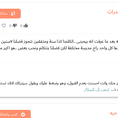
درات
مشاكل
0
0
0
ارجو مساعدتى وان يرد الخبراء .. كان في واحد حبنى اوى وانا 
ص عشان كنا مع بعض ف المدرسة لمدة ٤سنين وبعدها كل واحد راح مدرسة مختلفة لكن فضلنا بنتكلم ونحب بعض ..هو اكبر
ليظفر منك وانت احسنت بعدم القبول،، وهو يضغط عليك ويقول سيتركك لانك تس
ذ...
اذهب إلى السؤال
حبه
الحب والعلاقا