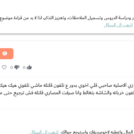
ر ودراسة الدروس وتسجيل الملاحظات، وتعزيز التذكر، لذا لا بد من قراءة موضو
اذهب إلى السؤال
0
0
0
ش زي الاصليه صاحبي قلي اخوي بدور ع تلفون قلتله ماشي تلفوني هيك ه
لفون خربانه والشاشه بتغالط وانا صرفت المصاري قلتله فش ترجيع حتى
المال واعطيه لاخوصديقك واسترجع جوالك
اذهب إلى السؤال