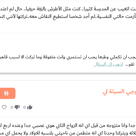
اتغيب عن المدرسة كثيرا.. كنت مثل الأطرش بالزفة حرفيا.. حال لم اعتد ع
زمت حالتي النفسية..لم أجد شخصا استطيع النقاش معه..تركتها لأنني كنت
 يجب ان تكملي وطبعا يجب ان تستمري وانت متفوقة وما تركت الا لسبب قاهر ل
اذهب إلى السؤال
وجي السيئة لي
0
0
0
وانا متزوجه من قبل اي انه الزواج الثاني هوي عصبي جدا وعنده اربع اول
اثه ويتركنا وحدنا اي انه متطمن من ناحيتي بلنسبه للاولاد ولا يحمل اي م