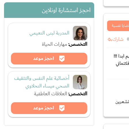
احجز استشارة اونلاين
ضايا نفسية
المدربة لبنى النعيمي
شارك
التخصص:
مهارات الحياة
ابدا !!!
احجز موعد
كتماني
أخصائية علم النفس والتثقيف
الصحي ميساء النحلاوي
التخصص:
العلاقات العاطفية
 تشعرين
احجز موعد