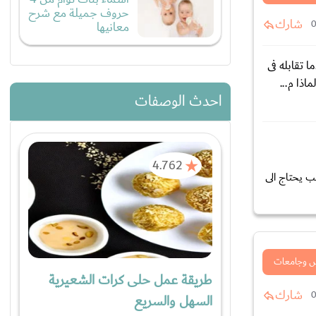
حروف جميلة مع شرح
شارك
معانيها
 تقابله فى
اذا م...
احدث الوصفات
4.762
ب يحتاج الى
 وجامعات
طريقة عمل حلى كرات الشعيرية
شارك
السهل والسريع