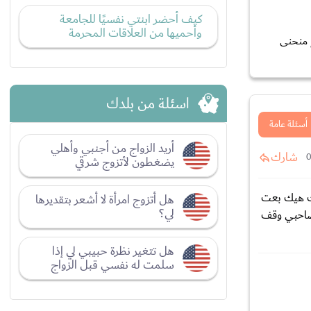
كيف أحضر ابنتي نفسيًا للجامعة
وأحميها من العلاقات المحرمة
ع منحنى
اسئلة من بلدك
أسئلة عامة
أريد الزواج من أجنبي وأهلي
شارك
يضغطون لأتزوج شرقي
يك هيك بعت
هل أتزوج امرأة لا أشعر بتقديرها
لي؟
 صاحبي وقف
هل تتغير نظرة حبيبي لي إذا
سلمت له نفسي قبل الزواج