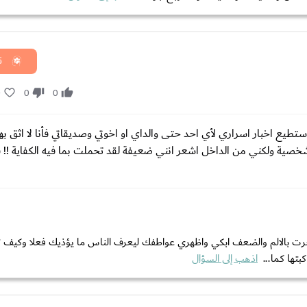
ق
0
0
0
استطيع اخبار اسراري لأي احد حتى والداي او اخوتي وصديقاتي فأنا لا اثق بهم 
شخصية ولكني من الداخل اشعر انني ضعيفة لقد تحملت بما فيه الكفاية !! ف
شعرت بالالم والضعف ابكي واظهري عواطفك ليعرف الناس ما يؤذيك فعلا وكيف
تها كما...
اذهب إلى السؤال