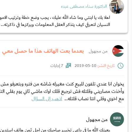
الدكتورة سناء مصطفى عبده
اهلا بك يا ابنتي وما شاء الله عليك ، يجب وضع خطة وترتيب الامو
النسيان لتعرفي كيف يتذكر العقل المعلومات ويركزها في ذاكرته...
بعدما بعت الهاتف هذا ما حصل معي
من مجهول
تاريخ النشر:
10-05-2019
7 إجابات
يخوان انا عندي تلفون للبيع كنت مغيرله شاشه من فتره وبتعرفو م
وأخذت مصاريني وقلتله فش ترجيع قلك اوك ماشي ثاني يوم بقلي الت
مع اخوي وقلي انتا نصاب قلتله...
اذهب إلى السؤال
من مجهول
بعينك الله ما في داعي تخسر صاحبك من اجل ثمن هاتف استدين 