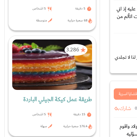
ليه إذ اني
5 دقيقة
5 اشخاص
 اتألم من
68 سعرة حرارية
متوسطة
3.286
ذا لا تجلدي
قضايا اسرية
طريقة عمل كيكة الجيلي الباردة
شارك
15 دقيقة
5 اشخاص
اد واقوم
176.4 سعرة حرارية
سهلة
سؤليه