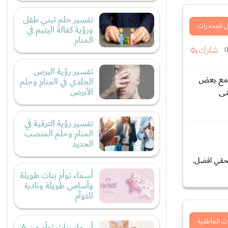
تفسير حلم تبني طفل
 المخدرات
ورؤية كفالة اليتيم في
المنام
شارك
تفسير رؤية البرص
كمان حبيته بعد ما عرفت انه بيحبنى ..اتكلمنا كذا سنة ومتفقين نتجوز فضلنا ٧سنين مع بعض
الجلدي في المنام وحلم
الأبرص
 منى
تفسير رؤية الترقية في
المنام وحلم المنصب
الجديد
تحقي افضل.
أسماء توأم بنات طويلة
وأسامي طويلة ونادرة
للتوأم
ت العاطفية
أسماء بنات توأم من 4