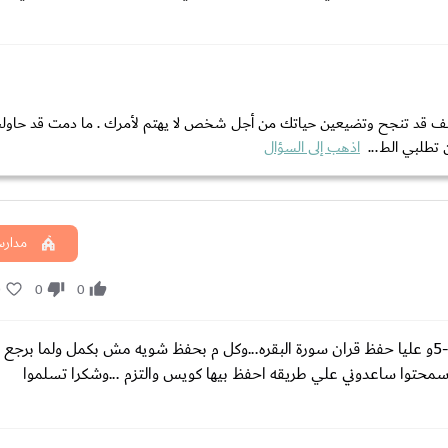
لأسف قد تنجح وتضيعين حياتك من أجل شخص لا يهتم لأمرك . ما دمت قد حاول
تطلبي الط...
اذهب إلى السؤال
مدارس
0
0
0
السلام عليكم ورحمة الله وبركاته... انا طالبه في3 ثانوي ازهر امتحاني 26-5و عليا حفظ قران سورة البقره...وكل م بحفظ شويه مش بكمل 
حتوا ساعدوني علي طريقه احفظ بيها كويس والتزم ...وشكرا تسلموا