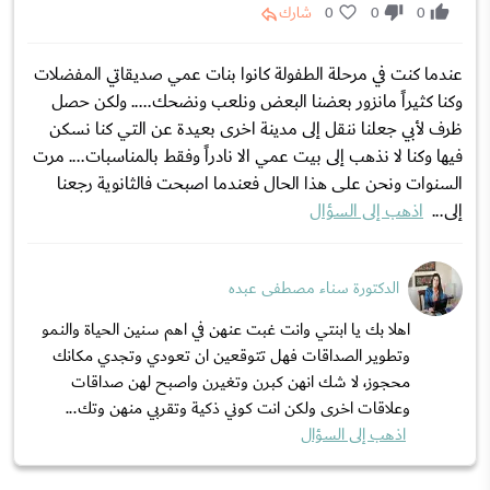
0
0
0
شارك
عندما كنت في مرحلة الطفولة كانوا بنات عمي صديقاتي المفضلات
وكنا كثيراً مانزور بعضنا البعض ونلعب ونضحك..... ولكن حصل
ظرف لأبي جعلنا ننقل إلى مدينة اخرى بعيدة عن التي كنا نسكن
فيها وكنا لا نذهب إلى بيت عمي الا نادراً وفقط بالمناسبات.... مرت
السنوات ونحن على هذا الحال فعندما اصبحت فالثانوية رجعنا
إلى...
اذهب إلى السؤال
الدكتورة سناء مصطفى عبده
اهلا بك يا ابنتي وانت غبت عنهن في اهم سنين الحياة والنمو
وتطوير الصداقات فهل تتوقعين ان تعودي وتجدي مكانك
محجوز، لا شك انهن كبرن وتغيرن واصبح لهن صداقات
وعلاقات اخرى ولكن انت كوني ذكية وتقربي منهن وتك...
اذهب إلى السؤال