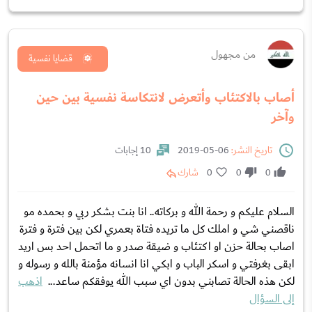
من مجهول
قضايا نفسية
أصاب بالاكتئاب وأتعرض لانتكاسة نفسية بين حين
وآخر
تاريخ النشر:
06-05-2019
10 إجابات
0
0
0
شارك
السلام عليكم و رحمة الله و بركاته.. انا بنت بشكر ربي و بحمده مو
ناقصني شي و املك كل ما تريده فتاة بعمري لكن بين فترة و فترة
اصاب بحالة حزن او اكتئاب و ضيقة صدر و ما اتحمل احد بس اريد
ابقى بغرفتي و اسكر الباب و ابكي انا انسانه مؤمنة بالله و رسوله و
لكن هذه الحالة تصابني بدون اي سبب الله يوفقكم ساعد...
اذهب
إلى السؤال