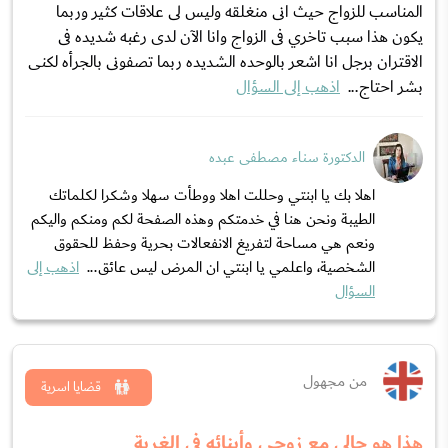
المناسب للزواج حيث انى منغلقه وليس لى علاقات كثير وربما
يكون هذا سبب تاخري فى الزواج وانا اﻵن لدى رغبه شديده فى
الاقتران برجل انا اشعر بالوحده الشديده ربما تصفونى بالجرأه لكنى
بشر احتاج...
اذهب إلى السؤال
الدكتورة سناء مصطفى عبده
اهلا بك يا ابنتي وحللت اهلا ووطأت سهلا وشكرا لكلماتك
الطيبة ونحن هنا في خدمتكم وهذه الصفحة لكم ومنكم واليكم
ونعم هي مساحة لتفريغ الانفعالات بحرية وحفظ للحقوق
الشخصية، واعلمي يا ابنتي ان المرض ليس عائق...
اذهب إلى
السؤال
من مجهول
قضايا اسرية
هذا هو حالي مع زوجي وأبنائه في الغربة