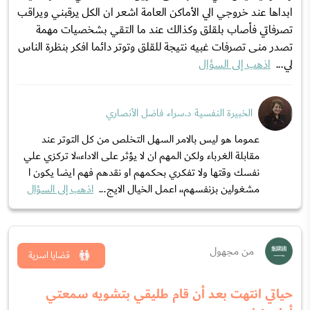
ابداها عند خروجي الي الأماكن العامة اشعر ان الكل يرقبني ويراقب
تصرفاتي فأصاب بلقلق وكذالك عند ما التقي بشخصيات مهمة
تصدر منى تصرفات غبيه نتيجة للقلق وتوتر دائما افكر بنظرة الناس
لي...
اذهب إلى السؤال
الخبيرة النفسية د.سراء فاضل الأنصاري
عموما هو ليس بالامر السهل التخلص من كل التوتر عند
مقابلة الغرباء ولكن المهم ان لا يؤثر على الاداء،،لا تركزي علي
نفسك وقتها ولا تفكري بحكمهم او نقدهم فهم ايضا يكون ا
مشغولين بزنفسهم،، اعمل الخيال الايج...
اذهب إلى السؤال
من مجهول
قضايا اسرية
حياتي انتهت بعد أن قام طليقي بتشويه سمعتي