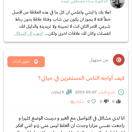
الدكتورة سناء مصطفى عبده
اهلا بك يا ابنتي واعلمي ان كل ما في هذه العلاقة من الاصل
خطأ لانه لا يجوز ان يكون بين شاب وفتاة علاقة بدون رباط
شرعي. الامر الثاني انت لا تحبينه ولا تريدينه والدليل انك
انفصلت وكان لك علاقات اخرى ولكن...
اذهب إلى السؤال
من مجهول
تطوير الذات
كيف أواجه الناس المستفزين في حياتي؟
تاريخ النشر:
07-05-2019
9 إجابات
0
0
0
شارك
انا لدي مشاكل في التواصل مع الغير و درست الوضع كثيرا و
راجعت نفسي مرارا وجدت ان الغلط ليس مني زدو انني افكر