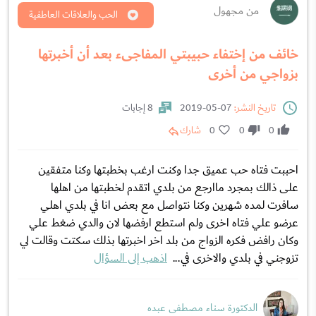
من مجهول
الحب والعلاقات العاطفية
خائف من إختفاء حبيبتي المفاجىء بعد أن أخبرتها
بزواجي من أخرى
تاريخ النشر:
07-05-2019
8 إجابات
0
0
0
شارك
احببت فتاه حب عميق جدا وكنت ارغب بخطبتها وكنا متفقين
على ذالك بمجرد ماارجع من بلدي اتقدم لخطبتها من اهلها
سافرت لمده شهرين وكنا نتواصل مع بعض انا في بلدي اهلي
عرضو علي فتاه اخرى ولم استطع ارفضها لان والدي ضغط علي
وكان رافض فكره الزواج من بلد اخر اخبرتها بذلك سكتت وقالت لي
تزوجني في بلدي والاخرى في...
اذهب إلى السؤال
الدكتورة سناء مصطفى عبده