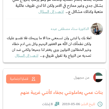
بشكل جدي وغير ممازح في الامر ولكن انا لدي ظروف عائلية
متعبة وكذلك مشاكل ع...
اذهب إلى السؤال
الدكتورة سناء مصطفى عبده
اهلا بك يا ابنتي ولن تسمعي منا الا ما يريحك فلا نقسو عليك
ولكن نطمأنك ان الله هو الغفور الرحيم وكل بني ادم خطاء
وخير الخطائون التوابين وربي يغفر لنا جميعا ولكني ضد ان
تصديه عن الزواج ولا تقولي ظروفي و...
اذهب إلى السؤال
من مجهول
قضايا اجتماعية
بنات عمي يعاملونني بجفاء كأنني غريبة عنهم
تاريخ النشر:
06-05-2019
8 إجابات