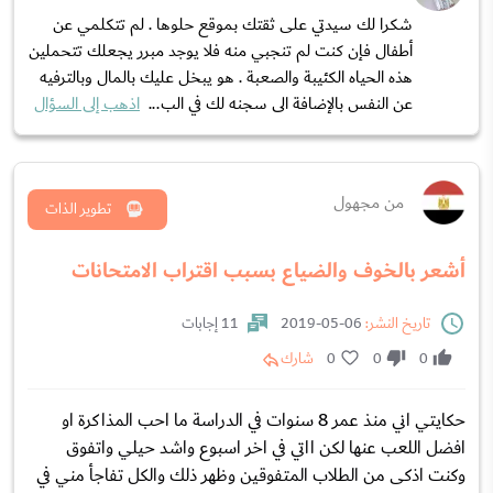
شكرا لك سيدتي على ثقتك بموقع حلوها . لم تتكلمي عن
أطفال فإن كنت لم تنجبي منه فلا يوجد مبرر يجعلك تتحملين
هذه الحياه الكئيبة والصعبة . هو يبخل عليك بالمال وبالترفيه
عن النفس بالإضافة الى سجنه لك في الب...
اذهب إلى السؤال
من مجهول
تطوير الذات
أشعر بالخوف والضياع بسبب اقتراب الامتحانات
تاريخ النشر:
06-05-2019
11 إجابات
0
0
0
شارك
حكايتي اني منذ عمر 8 سنوات في الدراسة ما احب المذاكرة او
افضل اللعب عنها لكن ااتي في اخر اسبوع واشد حيلي واتفوق
وكنت اذكى من الطلاب المتفوقين وظهر ذلك والكل تفاجأ مني في