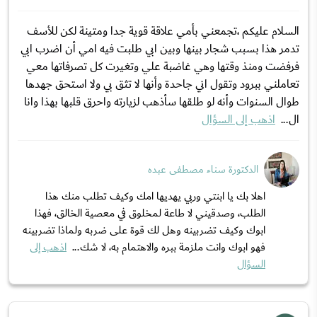
السلام عليكم ،تجمعني بأمي علاقة قوية جدا ومتينة لكن للأسف
تدمر هذا بسبب شجار بينها وبين ابي طلبت فيه امي أن اضرب ابي
فرفضت ومنذ وقتها وهي غاضبة علي وتغيرت كل تصرفاتها معي
تعاملني ببرود وتقول اني جاحدة وأنها لا تثق بي ولا استحق جهدها
طوال السنوات وأنه لو طلقها سأذهب لزيارته واحرق قلبها بهذا وانا
ال...
اذهب إلى السؤال
الدكتورة سناء مصطفى عبده
اهلا بك يا ابنتي وربي يهديها امك وكيف تطلب منك هذا
الطلب، وصدقيني لا طاعة لمخلوق في معصية الخالق، فهذا
ابوك وكيف تضربينه وهل لك قوة على ضربه ولماذا تضربينه
فهو ابوك وانت ملزمة ببره والاهتمام به، لا شك...
اذهب إلى
السؤال