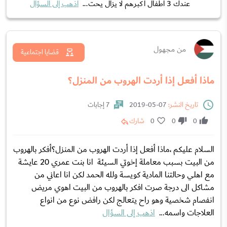
عندك 3 اطفال اكبرهم لا يزال يحت...
اذهب إلى السؤال
من مجهول
قضايا اجتماعية
ماذا أفعل إذا أردت الهروب من المنزل؟
تاريخ النشر:
07-05-2019
7 إجابات
0
0
0
شارك
السلام عليكم ،ماذا أفعل إذا أردت الهروب من المنزل؟أفكر بالهروب
من البيت بسبب معاملة إخوتي السيئة انا بنت عمري 20 عايشة
مع اهلي وحالتنا المادية كويسة ولله الحمد لكن انا اعاني من
مشاكل الى درجة صرت افكر بالهروب من البيت اهوي مريض
انفصام شخصية وهو راح يتعالج لكن رافض نوع من انواع
العلاجات واسمه...
اذهب إلى السؤال