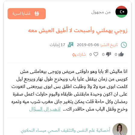
من مجهول
قضايا اسرية
زوجي يهملني وأصبحت لا أطيق العيش معه
تاريخ النشر:
06-05-2019
17 إجابات
0
0
0
شارك
انا ماليش الا بابا وهو دلوقتى مريض وزوجى بيعاملنى مش
كويس من زمان بيقفل عليا باب وبيخرج طول نهار ويرجع ليل
كلمت ابوى مره و2 و3 وطلبت اطلق بس ابوى بيرجعنى اتعودت
على ان اكون وحيدة مابقتش طايقاه واليوم حاولت اعمل صفرة
رمضان وكل حاحة قلت يمكن يتغير جانى مغرب شرب ميه وتمره
وخرج وقفل الباب مش حااقدر اك...
اذهب إلى السؤال
أخصائية علم النفس والتثقيف الصحي ميساء النحلاوي