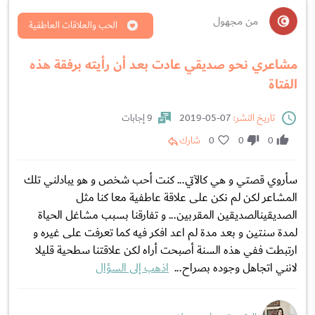
من مجهول
الحب والعلاقات العاطفية
مشاعري نحو صديقي عادت بعد أن رأيته برفقة هذه
الفتاة
تاريخ النشر:
07-05-2019
9 إجابات
0
0
0
شارك
سأروي قصتي و هي كالآتي... كنت أحب شخص و هو يبادلني تلك
المشاعر لكن لم نكن على علاقة عاطفية معا كنا مثل
الصديقينالصديقين المقربين... و تفارقنا بسبب مشاغل الحياة
لمدة سنتين و بعد مدة لم اعد افكر فيه كما تعرفت على غيره و
ارتبطت ففي هذه السنة أصبحت أراه لكن علاقتنا سطحية قليلا
لانني اتجاهل وجوده بصراح...
اذهب إلى السؤال