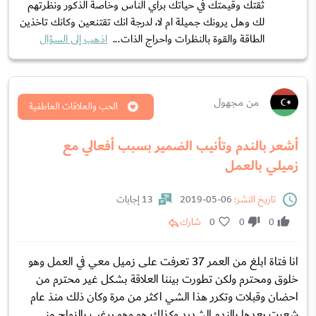
ثقتك وقيمتك في حياتك برأي الناس وخاصة الذكور ونظرتهم
لك وهل يرونك جميلة ام لا، لدرجة انك تقتنعين وكانك تاخذين
الطاقة والقوة بالنظرات واحراج الذات...
اذهب إلى السؤال
من مجهول
الحب والعلاقات العاطفية
أشعر بالندم وتأنيب الضمير بسبب أفعالي مع
زميلي بالعمل
تاريخ النشر:
06-05-2019
13 إجابات
0
0
0
شارك
انا فتاة ابلغ من العمر 37 تعرفت على زميل معي في العمل وهو
خلوق ومحترم ولكن تطورت بيننا العلاقة بشكل غير محترم من
احضان وقبلات وتكرر هذا الشي اكثر من مرة وكان ذلك منذ عام
شعرت بعدها بالندم الشديد وكذلك هو وهو يرغب بالزواج مني