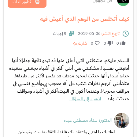
من مجهول
تطوير الذات
كيف أتخلص من الوهم الذي أعيش فيه
تاريخ النشر:
06-05-2019
9 إجابات
0
0
0
شارك
السلام عليكم. مشكلتي التي أعاني منها قد تبدو تافهة جدا،إلا أنها
أتعبتني نفسيا!. مشكلتي هي أنني أفكر في أشياء تجعلني سعيدة
جدا،وأصدق أنها حدثت لمجرد موقف قد يفسر لأكثر من طريقة!.
مثلا،أنني أترجم نظرات شتب عل أنه معجب بي،وأضع نفسي في
مواقف محرجة!. وعندما أكون في البيت،أفكر في أشياء ومواقف
حددثت وأبد...
اذهب إلى السؤال
الدكتورة سناء مصطفى عبده
اهلا بك يا ابنتي واعتقد انك فاقدة للثقة بنفسك وتربطين