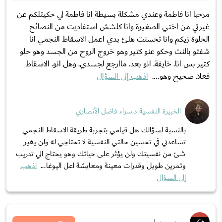
مرحبا انا فاطمة وعندي مشكلة بسيطة انا فاطمة لي حكيتلكم عن
غيرتي من اختي الصغيرة وانا كلشش استفاديت من النصائح
الحلوة زيكم وانا تحسنت هلئ بدي اعمل الاسقاط النجمي انا
شفتو بالنت وحكو عنو كتير وهو خروج الروح من الجسد وهو حلو
كتير بس انا. خايفة. انو بعد. ماارجع لجسدي. وهل انو. الاسقاط
فعلا. صحيح وهو....
اذهب إلى السؤال
الخبيرة النفسية د.سراء فاضل الأنصاري
بالنسبة لسؤالك هل قيامي بتجربة طريقة الاسقاط النجمي
تساعدني في تحسين حالتي النفسية لا تحتاجي له ولن يغير
شئ من نفسيتك ولن يؤثر على حياتك وهو يحتاج الي تدريب
وتمرين طويل وقدرات معينة ومعايشة اعل اليوغا...
اذهب
إلى السؤال