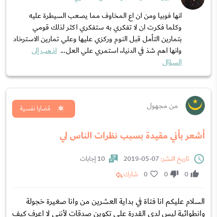
انها فوبيا ومن ان اع المخاوف مما يصعب السيطرة عليه
وكلما فكرت ان لا تفكري به ستفكري اكثر لذلك قومي
بتمارين التأمل قبل النوم وركزي عليها وعلي تمارين الاسترخاد
وانها اهم شذ في الدنيا،، استمري علي العل...
اذهب إلى
السؤال
من مجهول
قضايا نفسية
أشعر بأني مقيدة بسبب نظرات الناس لي
تاريخ النشر:
07-05-2019
10 إجابات
0
0
0
شارك
السلام عليكم انا فتاة في بداية العشرين من وانا صغيرة خجولة
وانطوائية ليس لدي القدرة على تكوين صدقات لأنني لا اعرف كيف