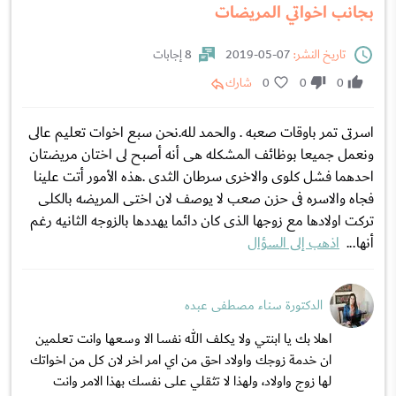
بجانب اخواتي المريضات
تاريخ النشر:
07-05-2019
8 إجابات
0
0
0
شارك
اسرتى تمر باوقات صعبه . والحمد لله.نحن سبع اخوات تعليم عالى
ونعمل جميعا بوظائف المشكله هى أنه أصبح لى اختان مريضتان
احدهما فشل كلوى والاخرى سرطان الثدى .هذه الأمور أتت علينا
فجاه والاسره فى حزن صعب لا يوصف لان اختى المريضه بالكلى
تركت اولادها مع زوجها الذى كان دائما يهددها بالزوجه الثانيه رغم
أنها...
اذهب إلى السؤال
الدكتورة سناء مصطفى عبده
اهلا بك يا ابنتي ولا يكلف الله نفسا الا وسعها وانت تعلمين
ان خدمة زوجك واولاد احق من اي امر اخر لان كل من اخواتك
لها زوج واولاد، ولهذا لا تثقلي على نفسك بهذا الامر وانت