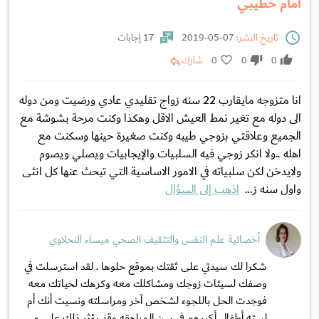
أمام خطيبي
تاريخ النشر:
07-05-2019
17 إجابات
0
0
0
شارك
انا متزوجه مايقارب 22 سنه زواج تقليدي عادي ورضيت ومن دوله
الى دوله مع تغير نمط العيش الاقل وهكذا وكنت مرحة بشوشة مع
الجميع وعلاقتي بزوجي طيبه وكنت صغيرة حينها وسكنت مع
اهله ..ولا انكر زوجي فيه السلبيات والإيجابيات ويصلي ويصوم
ولايدخن لكن سلبياته في الامور الاساسية التي تبحث عنها كل انثى
واول سنه ز...
اذهب إلى السؤال
أخصائية علم النفس والتثقيف الصحي ميساء النحلاوي
شكرا لك سيدتي على ثقتك بموقع حلوها . لقد استرسلت في
وصفك لسيئات زوجك ومشاكلك معه وكرهك لحياتك معه
فوجدت الحل باللجوء لشخص آخر ومراسلته ونسيت أنك أم
لسته أطفال أكبرهم في سن المراهقه وقد يؤثر ذلك على م...