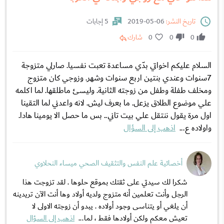
تاريخ النشر:
06-05-2019
5 إجابات
0
0
0
شارك
السلام عليكم اخواتي بدّي مساعدة تعبت نفسيا. صارلي متزوجة
7سنوات وعندي بنتين اربع سنوات وشهر. وزوجي كان متزوج
ومخلف طفلة وطفل من زوجته الثانية. وليسئ ماطلقها. لما اكلمه
علي موضوع الطلاق يزعل. ما بعرف ليش. لانه واعدني لما التقينا
اول مرة يقول ننتقل علي بيت تاني.. بس ما حصل الا يومينا هادا.
واولاده ع...
اذهب إلى السؤال
أخصائية علم النفس والتثقيف الصحي ميساء النحلاوي
شكرا لك سيدتي على ثقتك بموقع حلوها . لقد تزوجت هذا
الرجل وأنت تعلمين أنه متزوج ولديه أولاد وها أنت الآن تريدينه
أن يلغي أو يتناسى وجود أولاده . يبدو أن زوجته الاولى لا
تعيش معكم ولكن أولادها فقط ، لما...
اذهب إلى السؤال