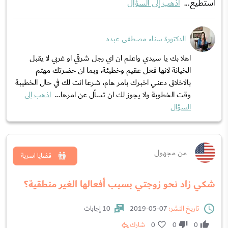
استطيع...
اذهب إلى السؤال
الدكتورة سناء مصطفى عبده
اهلا بك يا سيدي واعلم ان اي رجل شرقي او غربي لا يقبل
الخيانة لانها فعل عقيم وخطيئة، وبما ان حضرتك مهتم
بالاخلاق دعني اخبرك بامر هام، شرعا انت لك في حال الخطيبة
وقت الخطوبة ولا يجوز لك ان تسأل عن امرها...
اذهب إلى
السؤال
من مجهول
قضايا اسرية
شكي زاد نحو زوجتي بسبب أفعالها الغير منطقية؟
تاريخ النشر:
07-05-2019
10 إجابات
0
0
0
شارك