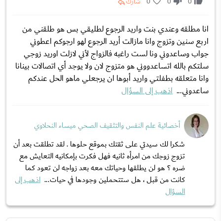
0
0
0
شارك
انا مطلقه وعندي بنت واريد الرجوع لطليقي بس هو طلقني من
اربع سنين وتزوج وانا مازالت أريد الرجوع لهو ارجوكم اعطوني
جواب وساعدوني ونا لست راغبه فالزواج لأني لازلت اوريد زوجي
سلتكم بالله اتساعدووني هو متزوج لان ولا يوجد أي اتصالات بينانا
وانا متعلقه بطفلتي واريد أبوها ان يرجعلي ماهو الحل عندكم
ساعدوني...
اذهب إلى السؤال
أخصائية علم النفس والتثقيف الصحي ميساء النحلاوي
شكرا لك سيدتي على ثقتك بموقع حلوها . لقد تطلقت بعد أن
تزوج زوجك من امرأه ثانيه فهل فكرت بإمكانيه التعايش مع
ضره ؟ هو لن يطلقها وحياتك معه بعد زواجه لن تعود كما
كانت من قبل ، هل ستتحملين وجودها في حيات...
اذهب إلى
السؤال