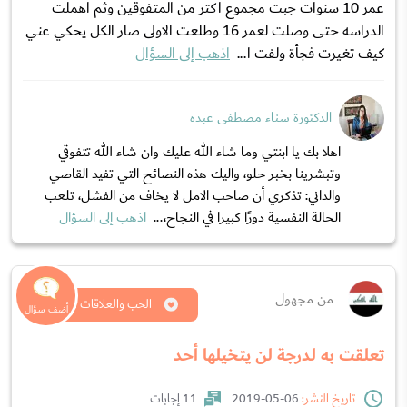
عمر 10 سنوات جبت مجموع اكتر من المتفوقين وثم اهملت
الدراسه حتى وصلت لعمر 16 وطلعت الاولى صار الكل يحكي عني
كيف تغيرت فجأة ولفت ا...
اذهب إلى السؤال
الدكتورة سناء مصطفى عبده
اهلا بك يا ابنتي وما شاء الله عليك وان شاء الله تتفوقي
وتبشرينا بخبر حلو، واليك هذه النصائح التي تفيد القاصي
والداني: تذكري أن صاحب الامل لا يخاف من الفشل، تلعب
الحالة النفسية دورًا كبيرا في النجاح،...
اذهب إلى السؤال
من مجهول
الحب والعلاقات العاطفية
تعلقت به لدرجة لن يتخيلها أحد
تاريخ النشر:
06-05-2019
11 إجابات