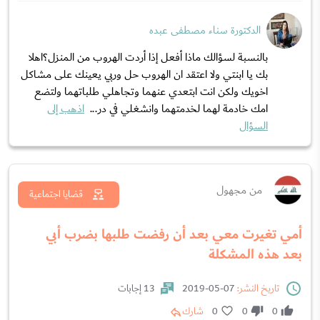
الدكتورة سناء مصطفى عبده
بالنسبة لسؤالك ماذا أفعل إذا أردت الهروب من المنزل؟اهلا
بك يا ابنتي ولا اعتقد ان الهروب حل وربي يعينك على مشاكل
اخويك ولكن انت ابتعدي عنهما وتجاهلي طلباتهما ولتضع
امك خادمة لهما لخدمتهما وانشغلي في در...
اذهب إلى
السؤال
من مجهول
قضايا اجتماعية
أمي تغيرت معي بعد أن رفضت طلبها بضرب أبي
بعد هذه المشكلة
تاريخ النشر:
07-05-2019
13 إجابات
0
0
0
شارك