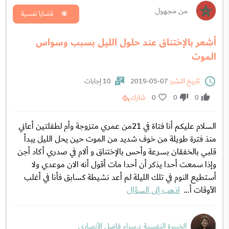
من مجهول
قضايا نفسية
أشعر بالإختناق عند حلول الليل بسبب وسواس
الموت
تاريخ النشر:
07-05-2019
10 إجابات
0
0
0
شارك
السلام عليكم أنا فتاة في 21من عمري متزوجة وأم لطفلتين أعاني
منذ فترة طويلة من خوف شديد من الموت حين يحل الليل يبدأ
قلبي بالخفقان بسرعة وأحس بالإختناق و ألام في صدري أكاد أجن
وإذا سمعت أحدا يذكر أن أحدا مات أقول أنه الان موعدي ولا
أستطيع النوم في تلك الليلة لم أعد نشيطة كسابق فأنا في أغلب
الأوقات أ...
اذهب إلى السؤال
الخبيرة النفسية د.سراء فاضل الأنصاري