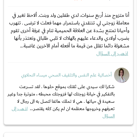
أنا متزوج منذ أربع سنوات. لدي طفلين ولد وبنت. ألاحظ تغير في
معاملة زوجتي لي. تنتقدني باستمرار. مهما فعلت لا ترضى . تتهرب
وأحيانا تمتنع بشدة عن العلاقة الحميمية تنام في غرفة أخرى تقوم
بضرب أولادي والدعاء عليهم بالهلاك لا تلبي طلباتي وتعتذر بأنها
مشغولة دائما تقلل من قيمة ما أفعله أمام الآخرين غاضبة...
اذهب إلى السؤال
أخصائية علم النفس والتثقيف الصحي ميساء النحلاوي
شكرا لك سيدي على ثقتك بموقع حلوها . لقد تسرعت
بالتفكير في خيانة زوجتك لها فزوجتك محبطه ، متوترة جدا وغير
سعيدة في حياتها . هي لا تملك هاتفا لتصل به الى رجال لا
تعرفهم وخروجها معظمه ان لم يكن كله يقتصر...
اذهب إلى
السؤال