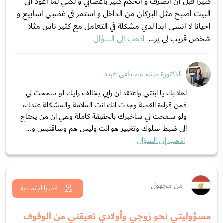
كثيرا قبل ان اتصرف و اتحكم كثير باعصابي و لكني لما اعود الى
البيت اصبح مثل البركان من الداخل و استمر في غضبي اسابيع و
احيانا لا انسى ابدا لدي مشكلة في التعامل مع كثير ناس مثلا
شخص قريب لي ير...
اذهب إلى السؤال
الدكتورة سناء مصطفى عبده
اهلا بك يا ابنتي واعتقد ان رايي يخالف رايك لو سمحت لي
فمن قراءة القصة وجدت انك انت الملامة والمشكلة عندك،
ولو سمحت لي ساخبرك بالحقيقة كاملة وهي ان من يحتاج
الى ضبط سلوك وتغيير هو انت وليس هم وساقتبس و...
اذهب إلى السؤال
من مجهول
قضايا اجتماعية
مسؤوليتي نحو زوجي وأولادي تعيقني من الوقوف