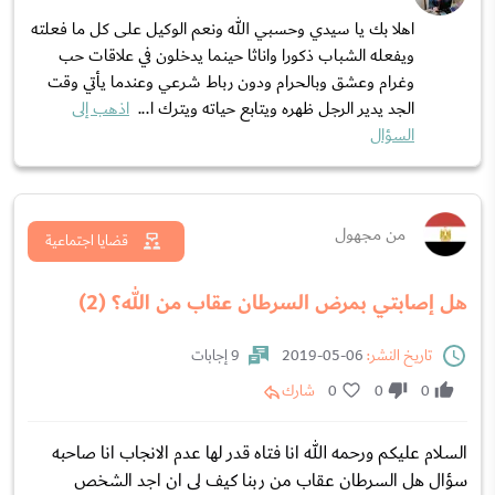
اهلا بك يا سيدي وحسبي الله ونعم الوكيل على كل ما فعلته
ويفعله الشباب ذكورا واناثا حينما يدخلون في علاقات حب
وغرام وعشق وبالحرام ودون رباط شرعي وعندما يأتي وقت
الجد يدير الرجل ظهره ويتابع حياته ويترك ا...
اذهب إلى
السؤال
من مجهول
قضايا اجتماعية
هل إصابتي بمرض السرطان عقاب من الله؟ (2)
تاريخ النشر:
06-05-2019
9 إجابات
0
0
0
شارك
السلام عليكم ورحمه الله انا فتاه قدر لها عدم الانجاب انا صاحبه
سؤال هل السرطان عقاب من ربنا كيف لى ان اجد الشخص