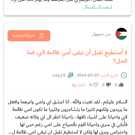
اذهب إلى السؤال
من مجهول
قضايا اجتماعية
لا أستطيع تقبل أن تبقى أمي ظالمة لأبي، فما
الحل؟
تاريخ النشر:
07-05-2019
9 إجابات
0
0
0
شارك
السلام عليكم . لقد تعبت والله . انا اعشق ابي وامي وابرهما وافعل
ما يريدون ولكنهم كثيرا ما يتشاجرون وكثيرا ما تكون امي ظالمة
لابي واحيانا على اشياء تافهة ، زاحيانا انظر الى ابي وكانه ضعيف
فأبكي في سري واحيانا اقوم بالصياح على امي رغم حبي لها
واحترامي وبري لها ولكن لا استطيع تقبل ان تبقى امي ظالمة ل...