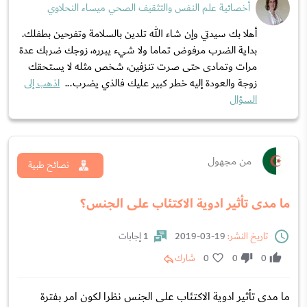
أخصائية علم النفس والتثقيف الصحي ميساء النحلاوي
أهلا بك سيدتي وإن شاء الله تلدين بالسلامة وتفرحين بطفلك.
بداية الضرب مرفوض تماما ولا شيء يبرره، زوجك ضربك عدة
مرات وتمادى حتى صرت تنزفين، شخص مثله لا يستحقك
زوجة والعودة إليه خطر كبير عليك فالذي يضرب...
اذهب إلى
السؤال
من مجهول
نصائح طبية
ما مدى تأثير ادوية الاكتئاب على الجنس؟
تاريخ النشر:
19-03-2019
1 إجابات
0
0
0
شارك
ما مدى تأثير ادوية الاكتئاب على الجنس نظرا لكون امر بفترة