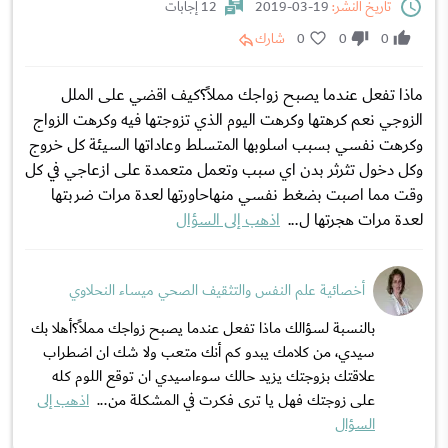
تاريخ النشر:
19-03-2019
12 إجابات
0
0
0
شارك
ماذا تفعل عندما يصبح زواجك مملاً؟كيف اقضي على الملل
الزوجي نعم كرهتها وكرهت اليوم الذي تزوجتها فيه وكرهت الزواج
وكرهت نفسي بسبب اسلوبها المتسلط وعاداتها السيئة كل خروج
وكل دخول تثرثر بدن اي سبب وتعمل متعمدة على ازعاجي في كل
وقت مما اصبت بضغط نفسي منهاحاورتها لعدة مرات ضربتها
لعدة مرات هجرتها ل...
اذهب إلى السؤال
أخصائية علم النفس والتثقيف الصحي ميساء النحلاوي
بالنسبة لسؤالك ماذا تفعل عندما يصبح زواجك مملاً؟أهلا بك
سيدي، من كلامك يبدو كم أنك متعب ولا شك ان اضطراب
علاقتك بزوجتك يزيد حالك سوءاسيدي ان توقع اللوم كله
على زوجتك فهل يا ترى فكرت في المشكلة من...
اذهب إلى
السؤال