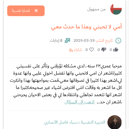
من مجهول
قضايا نفسية
أمي لا تحبني وهذا ما حدث معي
تاريخ النشر:
19-03-2019
8 إجابات
0
0
0
شارك
مرحبا عمري٢٣ سنه ، لدي مشكله تؤرقني وتأثر على نفسيتي
كثيرا،اشعر ان امي لاتحبني وانها تفضل اخوتي عليي وانها عدوة
لي،اشعر بهذا كثيرا في تصرفاتها معي.قمت بمواجهتها بهذا وانكرت
كل ما اشعر به وقالت انني افترض اشياء غير صحيحه،كثبرا ما
اشعر انها تتعمد تجاهلي وانتقادها لي في بعض الاحيان يجرحني
،اشعر ان حد...
اذهب إلى السؤال
الخبيرة النفسية د.سراء فاضل الأنصاري