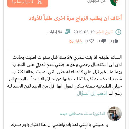
من مجهول
قضايا اجتماعية
أخاف ان يطلب الزواج مرة اخرى طلباً للأولاد
تاريخ النشر:
19-03-2019
54 إجابات
0
0
0
شارك
السلام عليكم انا بنت عمري 24 سنه قبل سنوات اصبت بحادث
ادى الى استئصال رحمي و هو ما يعني عدم قدرتي على الانجاب
يوما ما الخبر نزل علي كالصاعقه حتى انني اصبت بحالة اكتئاب
شديد لمدة سنه تقريبا تخليت فيها عن حياتي الان بدأت الرجوع الى
حياتي الطبيعيه بصفه يمكن القول انها اقل من الجيد لكن الحمد لله
رغم ا...
اذهب إلى السؤال
الدكتورة سناء مصطفى عبده
يا حبيبتي يا ابنتي اهلا بك واعلمي ان هذا اختبار واجر صبرك