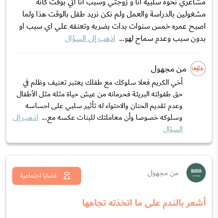
مشاعري نحوه سلبية انا و زوجتي وسبب انا اتي بوقت كانه
مشغولين بالدراسة والعمل ولم نكن نريد طفل بالوقت هذا ولما
اصبح عمره خمس سنوات بدات بضربه وتعنفه علي اي سبب او
بدون سبب وعدم سماح لهو...
اذهب إلى السؤال
من مجهول
أخي الكريم فعلا سلوكك مع طفلك يعتبر تعنيف وظلم في
حق طفولته البريئة فحرمانه من عيش حياة مثله مثل الأطفال
وعدم تقديم الحنان والاحتواء له تأثير سلبي على احساسه
وسلوكه خصوصا وأن معاملتك للبنات عكسه مع...
اذهب إلى
السؤال
من مجهول
قضايا اجتماعية
أشعر بالندم على ما اتخذته تجاهها