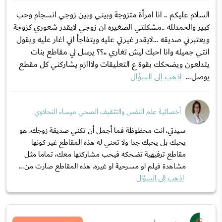
السلام عليكم .. انا امرأة متزوجة وبيني وبين زوجي انسجام وحب
كبير والحمدلله ..مشكلتي الصغيره ان زوجي لايقدر شعوري كزوجة
ويعتبرني صديقه ...لايقدر غيرتي عليه ويتفاجأ اني اغار عليه ويقول
انتي جميله وانا احبك ليش تغاري ،،؟؟ يرسل لي مقاطع بنات
يتدلعون ويضحكك بقوة ع التعليقات ولااازم يشاركني كل مقطع
يوصل...
اذهب إلى السؤال
أخصائية علم النفس والتثقيف الصحي ميساء النحلاوي
سيدتي، انت محظوظة فما أجمل أن تكني صديقة زوجك، هو
يحبك بل يحبك جدا ولا تعني له هذه المقاطع غير كونها
مقاطع ترفيهية تضحكه فيحب مشاركتها معك، تماما مثل
مشاهدة فيلم او مسرحية او غيره. هذه المقاطع صارت من...
اذهب إلى السؤال