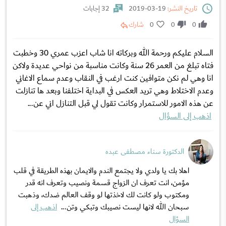
تاريخ النشر:
19-03-2019
32 إجابات
0
0
0
شارك
السلام عليكم ورحمة الله وبركاته انا شاب اعزب عمري 30 وخطبت
فتاه تبلغ من العمر 26 سنة وكانت مناسبة من نواحي عديدة ولاكن
انا وهي لم نكن متوافين كنت ارغب في النقاب وعدم سماع الاغاني
وعدم الاختلاط وهي تريد العكس في البداية اختلفنا وبعد ها تنازلت
عن هذه الامور للاستمرار وكانت تقول لي قبل التنازل اني عن...
اذهب إلى السؤال
الدكتورة سناء مصطفى عبده
اهلا بك يا ولدي ولا يجتمع الندم والايمان بهذه الطريقة في قلب
مؤمن، انت تعرف ان الزواج قسمة ونصيب وتعرف انه قدر
ومكتوب ولو كانت لك لاخذتها لو وقف العالم ضدك، وذهبت
سبحان الله لانها ليست نصيبك وتبكي وتن...
اذهب إلى
السؤال