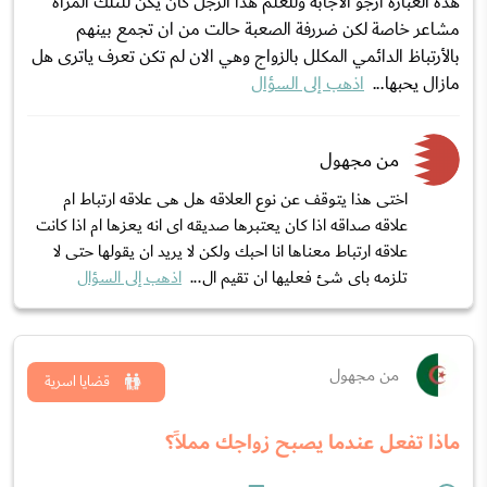
هذه العبارة ارجو الأجابة وللعلم هذا الرجل كان يكن للتلك المرأة
مشاعر خاصة لكن ضررفة الصعبة حالت من ان تجمع بينهم
بالأرتباظ الدائمي المكلل بالزواج وهي الان لم تكن تعرف ياترى هل
مازال يحبها...
اذهب إلى السؤال
من مجهول
اختى هذا يتوقف عن نوع العلاقه هل هى علاقه ارتباط ام
علاقه صداقه اذا كان يعتبرها صديقه اى انه يعزها ام اذا كانت
علاقه ارتباط معناها انا احبك ولكن لا يريد ان يقولها حتى لا
تلزمه باى شئ فعليها ان تقيم ال...
اذهب إلى السؤال
من مجهول
قضايا اسرية
ماذا تفعل عندما يصبح زواجك مملاً؟