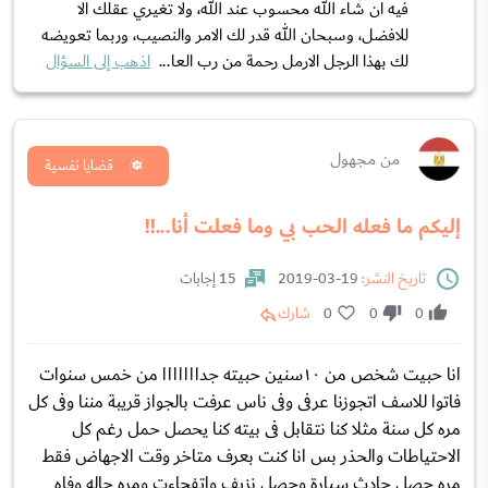
فيه ان شاء الله محسوب عند الله، ولا تغيري عقلك الا
للافضل، وسبحان الله قدر لك الامر والنصيب، وربما تعويضه
لك بهذا الرجل الارمل رحمة من رب العا...
اذهب إلى السؤال
من مجهول
قضايا نفسية
إليكم ما فعله الحب بي وما فعلت أنا...!!
تاريخ النشر:
19-03-2019
15 إجابات
0
0
0
شارك
انا حبيت شخص من ١٠سنين حبيته جدااااااا من خمس سنوات
فاتوا للاسف اتجوزنا عرفى وفى ناس عرفت بالجواز قريبة مننا وفى كل
مره كل سنة مثلا كنا نتقابل فى بيته كنا يحصل حمل رغم كل
الاحتياطات والحذر بس انا كنت بعرف متاخر وقت الاجهاض فقط
مره حصل حادث سيارة وحصل نزيف واتفجاءت ومره حاله وفاه