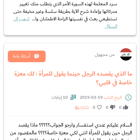
سرد المعلمة لهذه السورة الأمر الذي يتطلب منك تغيير
مدركاتها وإعادة شرح الآية بطريقة سلسة وغير مخيفة حتى
تستطيعي بعث في نفسيتها الراحة الاطمئنان وا...
اذهب إلى
السؤال
من مجهول
أسئلة عامة
ما الذي يقصده الرجل حينما يقول للمرأة : لك معزة
خاصة في قلبي؟
تاريخ النشر:
19-03-2019
10 إجابات
0
0
0
شارك
السلام عليكم عندي استفسار وارجو الجواب؟؟؟؟؟ ماذا يقصد
الرجل حين يقول للمرأة انتي لكي معزة خاصة؟؟؟؟ مالمقصود من