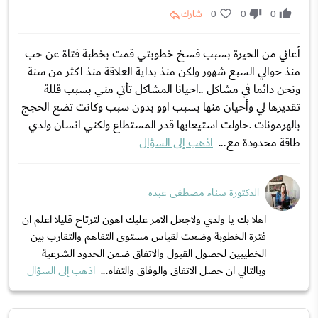
0
0
0
شارك
أعاني من الحيرة بسبب فسخ خطوبتي قمت بخطبة فتاة عن حب
منذ حوالي السبع شهور ولكن منذ بداية العلاقة منذ اكثر من سنة
ونحن دائما في مشاكل ..احيانا المشاكل تأتي مني بسبب قللة
تقديرها لي وأحيان منها بسبب اوو بدون سبب وكانت تضع الحجج
بالهرمونات .حاولت استيعابها قدر المستطاع ولكني انسان ولدي
طاقة محدودة مع...
اذهب إلى السؤال
الدكتورة سناء مصطفى عبده
اهلا بك يا ولدي ولاجعل الامر عليك اهون لترتاح قليلا اعلم ان
فترة الخطوبة وضعت لقياس مستوى التفاهم والتقارب بين
الخطيبين لحصول القبول والاتفاق ضمن الحدود الشرعية
وبالتالي ان حصل الاتفاق والوفاق والتفاه...
اذهب إلى السؤال