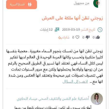
من مجهول
قضايا اسرية
زوجتي تظن أنها ملكة على العرش
تاريخ النشر:
19-03-2019
12 إجابات
0
0
0
شارك
زوجتي تظن انها من تمسك بنجوم السماء مغرورة . معجبة بنفسها
كثيرا متكبرة وتحسب وكانها المرءة الوحيدة في العالم لديها تفكير
ليس ككل النساء فهي تعتقد انها تسير في الطريق الصحيح بالرغم
من ان زوجها واولادها يحتملونها ولكن مع مرور السنوات تمادت
فهي تتصرف تصرفات غير صحيحة وتعتقد انها العكس ومن شدة
انها مع...
اذهب إلى السؤال
أخصائية علم النفس والتثقيف الصحي ميساء النحلاوي
أهلا بك سيدي، قد تكون تصرفات زوجتك نابعة من حبها