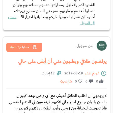
الشديد لكم ولأهلهل ومحاولتها دعمهم مساعدتهم ولو أن
تدخلها أبعدهم وضايقهم. نصيحتي لك ان تصارح زوجتك،
أخبرها ان تقدر لها حرصها عليكم ومحاولتها اختيار الأ...
اذهب
إلى السؤال
من مجهول
قضايا اجتماعية
يرفضون طلاقي ويطلبون مني أن أبقى على حالي
تاريخ النشر:
19-03-2019
12 إجابات
0
0
0
شارك
لا يريدوني ان اطلب الطلاق أعيش مع ابي وامي وهما كبيران
بالسن يلبيان جميع احتياجاتي لاكنهم لايقدمون لي الدعم النفسي
فانا تعرضت للخيانة من زوجي وأريد الطلاق ولأكنهم لايريدون