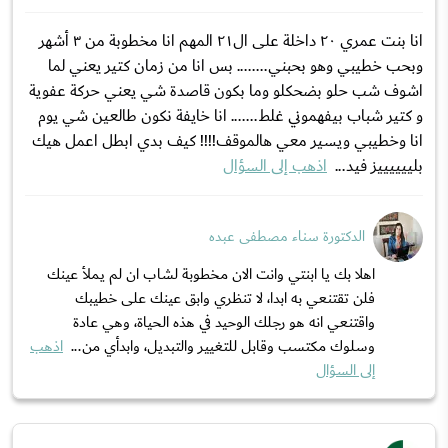
انا بنت عمري ٢٠ داخلة على ال٢١ المهم انا مخطوبة من ٣ أشهر
وبحب خطيبي وهو بحبني........ بس انا من زمان كتير يعني لما
اشوف شب حلو بضحكلو وما بكون قاصدة شي يعني حركة عفوية
و كتير شباب بيفهموني غلط....... انا خايفة نكون طالعين شي يوم
انا وخطيبي ويسير معي هالموقف!!!! كيف بدي ابطل اعمل هيك
بلييييييز فيد...
اذهب إلى السؤال
الدكتورة سناء مصطفى عبده
اهلا بك يا ابنتي وانت الان مخطوبة لشاب ان لم يملأ عينك
فلن تقتنعي به ابدا، لا تنظري وابق عينك على خطيبك
واقتنعي انه هو رجلك الوحيد في هذه الحياة، وهي عادة
وسلوك مكتسب وقابل للتغيير والتبديل، وابدأي من...
اذهب
إلى السؤال