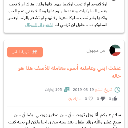
اولا لاتوجد ام لا تحب اولادها مهما كانوا ولكن هناك ام لا تحب
بعض السلوكيات وتنتقدها وتوجه لها وهذا لا يعني عدم الحب
ولكنها بشر تحب سلوكا معينا ولا تهتم او تشعر بالرضا لبعض
السلوكيات ،،، حاول ان ترضي ا...
اذهب إلى السؤال
من مجهول
تربية الطفل
عنفت ابني وعاملته أسوء معاملة للأسف هذا هو
حاله
تاريخ النشر:
19-03-2019
195 إجابات
0
0
0
شارك
سلام عليكم. أنا رجل تزوجت في سن صغير وزجتي ايضا في سن
سبع عشر والله رزقنا طفل. بعد سنه من زواجنا ولكن لم نحبه كنت