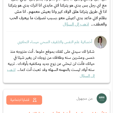
مع اي رجل بس بدي هو يتركنا لاني مابدي انا اترك بدي هو يتركنا
اذا في طريق يتركنا هلق الولاد كير وانا بعيش معمهم . انا مش
بظلم لاني ماعد بدي اعيش معو .بسبب تصرفت ما بيعرف الحب
والعطف...
اذهب إلى السؤال
أخصائية علم النفس والتثقيف الصحي ميساء النحلاوي
شكرا لك سيدتي على ثقتك بموقع حلوها . أنت متزوجه منذ
خمس وعشرين سنه وطلاقك من زوجك لن يغير شيئا في
حياتك فأنت لن تبحثي عن زوج جديد ومكتفيه بأولادك . تربيه
سته أولاد ليست بالمهمه السهله وقد تعبت أنت كما...
اذهب
إلى السؤال
من مجهول
قضايا اجتماعية