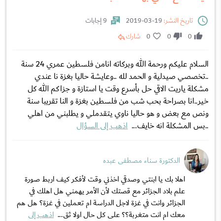
تاريخ النشر:
19-03-2019
9 إجابات
0
0
0
شارك
السلام عليكم ورحمة الله وبركاته انامن فلسطين عمري 24 سنة
..تخصصي صيدلية و الحمد لله ..وعايشة حاليا بغزة نا عندي
مشكلة ياريت الاقي حل بأسرع وقت يا استازة و جزاكم الله كل
خير..انا بصراحة بحب شب من فلسطين بغزة و النا تقريبا سنة
ونص مع بعض و هو حاليا ناوي يتقدملي و يطلبني من اهلي
..بس المشكلة انه خايف...
اذهب إلى السؤال
الدكتورة سناء مصطفى عبده
اهلا بك يا ابنتي وصدقي اخذني وقت لأفكر كيف اربط صورة
علم بلاد الجزائر مع قصتك لأن الأمر يهمني هل اهلك في
الجزائر وانت في غزة لاجل الدراسة ام تعملين في غزة؟ هل هم
معك ام انت متغربة؟؟ على كل حال اولا ثق...
اذهب إلى