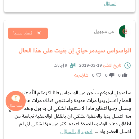
السؤال
من مجهول
قضايا نفسية
الواسواس سيدمر حياتي إن بقيت على هذا الحال
تاريخ النشر:
19-03-2019
9 إجابات
0
0
0
شارك
ساعدوني ارجوكم سأجن من الوسواس فانا اكرمكم الله عند دخولي
الحمام اغسل يديا مرات عديدة واستنجي كذلك مرات عديدة
وغسل رجليا لتطاير ماء ا لا ستنجاء لشكي ان به بول وعند خروجي
منه اغسل يديا والحنفية لشكي ان بالقفل اوالحنفية نجاسة من
اطفالي وعند الوضوء للصلاة اعيده اكثر من مرة لشكي اني لم
اغسل العضو واذا...
اذهب إلى السؤال