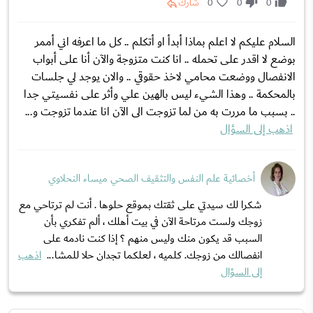
0
0
0
شارك
السلام عليكم لا اعلم بماذا أبدأ او أتكلم .. كل ما اعرفه اني أممر
بوضع لا اقدر على تحمله .. انا كنت متزوجة والآن أنا على أبواب
الانفصال ووضعت محامي لاخذ حقوقي .. والان يوجد لي جلسات
بالمحكمة .. وهذا الشيء ليس بالهين علي وأثر على نفسيتي جدا
.. بسبب ما مررت به من لما تزوجت الى الآن انا عندما تزوجت و...
اذهب إلى السؤال
أخصائية علم النفس والتثقيف الصحي ميساء النحلاوي
شكرا لك سيدتي على ثقتك بموقع حلوها . أنت لم ترتاحي مع
زوجك ولست مرتاحة الآن في بيت أهلك ، ألم تفكري بأن
السبب قد يكون منك وليس منهم ؟ إذا كنت نادمه على
انفصالك من زوجك. كلميه ، لعلكما تجدان حلا للمشا...
اذهب
إلى السؤال