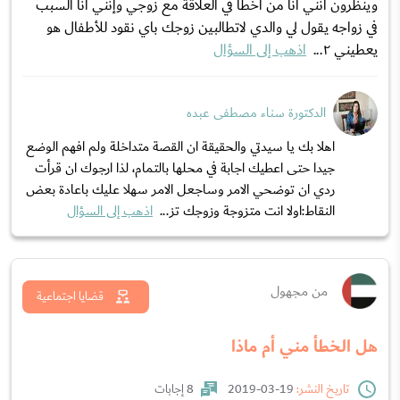
وينظرون انني أنا من اخطا في العلاقة مع زوجي وإنني أنا السبب
في زواجه يقول لي والدي لاتطالبين زوجك باي نقود للأطفال هو
يعطيني ٢...
اذهب إلى السؤال
الدكتورة سناء مصطفى عبده
اهلا بك يا سيدتي والحقيقة ان القصة متداخلة ولم افهم الوضع
جيدا حتى اعطيك اجابة في محلها بالتمام، لذا ارجوك ان قرأت
ردي ان توضحي الامر وساجعل الامر سهلا عليك باعادة بعض
النقاط:اولا انت متزوجة وزوجك تز...
اذهب إلى السؤال
من مجهول
قضايا اجتماعية
هل الخطأ مني أم ماذا
تاريخ النشر:
19-03-2019
8 إجابات