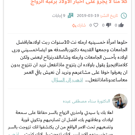
كلاُ منا لا يجرؤ على أخبار الأولاد برغبة الزواج
تاريخ النشر:
19-03-2019
9 إجابات
0
0
0
شارك
حلوها امرأة خمسينيه ارمله نت 10سنوات ربت اولادهابافضل
الجامعات وجمعها القديمه دكتوربالصدفه هو ايضاخمسيني وربى
اولاده بأحسن الجامعات وارمله وشاءالقدرنرتاح لبعض ولكن
كلامنالايجرؤ يقول باولاده ان يتزوج ماذانفعل نريد ان نتزوج بدون
ان يعرفوا خوفا على مشاعرهم ونريد أن نعيش باقي العمر
معاساعدوناماذانفعل...
اذهب إلى السؤال
الدكتورة سناء مصطفى عبده
اهلا بك يا سيدتي واحذري الزواج بالسر حفاظا على سمعة
اولادك وعلاقتهم بك، افضل ان تصارحيهم وتكوني قوية
وتضعيهم تحت الامر الواقع من ان يكتشفوا انك تزوجت بالسر
وستخسرينهم للابد ليس لانك تزوجت بل لانك كذبت...
اذهب