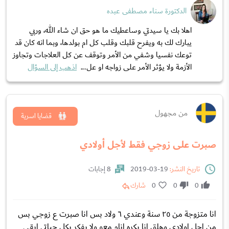
الدكتورة سناء مصطفى عبده
اهلا بك يا سيدتي وساعطيك ما هو حق ان شاء الله، وربي
يبارك لك به ويفرح قلبك وقلب كل ام بولدها، وبما انه كان قد
توعك نفسيا وشفي من الأمر وتوقف عن كل العلاجات وتجاوز
الأزمة ولا يؤثر الأمر على زواجه او عل...
اذهب إلى السؤال
من مجهول
قضايا اسرية
صبرت على زوجي فقط لأجل أولادي
تاريخ النشر:
19-03-2019
8 إجابات
0
0
0
شارك
انا متزوجة من ٢٥ سنة وعندي ٦ ولاد بس انا صبرت ع زوجي بس
من اجل اولادي وهلق انا بكره انام معو ولا بفكر بكل حياتي ابقى