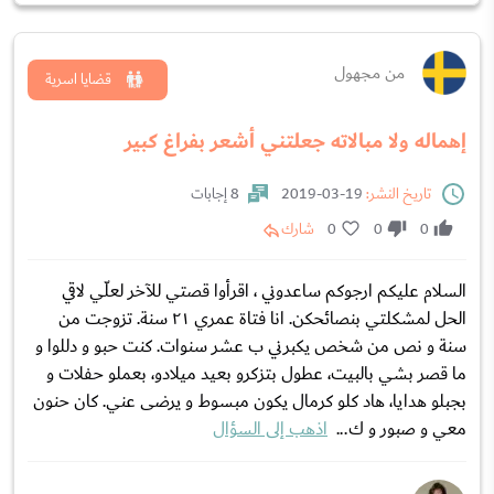
من مجهول
قضايا اسرية
إهماله ولا مبالاته جعلتني أشعر بفراغ كبير
تاريخ النشر:
19-03-2019
8 إجابات
0
0
0
شارك
السلام عليكم ارجوكم ساعدوني ، اقرأوا قصتي للآخر لعلّي لاقي
الحل لمشكلتي بنصائحكن. انا فتاة عمري ٢١ سنة. تزوجت من
سنة و نص من شخص يكبرني ب عشر سنوات. كنت حبو و دللوا و
ما قصر بشي بالبيت، عطول بتزكرو بعيد ميلادو، بعملو حفلات و
بجبلو هدايا، هاد كلو كرمال يكون مبسوط و يرضى عني. كان حنون
معي و صبور و ك...
اذهب إلى السؤال