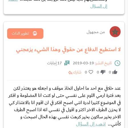
إلى السؤال
من مجهول
تطوير الذات
لا استطيع الدفاع عن حقوقي وهذا الشيء يزعجني
تاريخ النشر:
19-03-2019
17 إجابات
0
0
0
شارك
عند خلافي مع احد ما احاول اتخاذ موقف و اجعله هو يعتذر لكن
بعد فترة ارمي اللوم على نفسي حتى لو كنت انا المضلومة و افكر
في الموضوع كتيرا لدرة انني اصبح افكر في ان اقوم انا بالاعتذار كي
لا يحزن الطرف الاخر اكتر و اقول في نفسي انه اذا اصبح الطرف
الاخر بخير ساكون بخير كرهت نفسي بهذه الحال اصبحت و
كأنني...
اذهب إلى السؤال