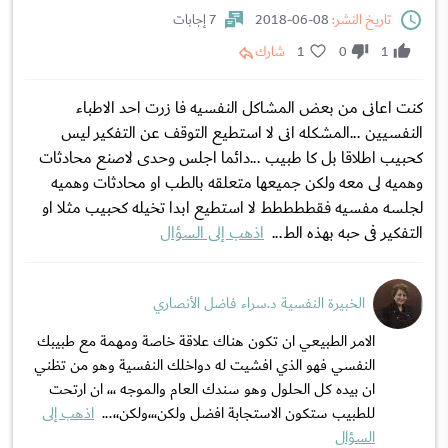
تاريخ النشر:
08-06-2018
7 إجابات
1
0
1
شارك
كنت اعانى من بعض المشاكل النفسيه فا زرت احد الاطباء
النفسيين ...المشكله انى لا استطيع التوقف عن التفكير ليس
كحبيب اطلاقا بل كا طبيب ...دائما اجلس وحدى لاصنع محادثات
وهميه لى معه ولكن جميعها متعلقه بالطب او محادثات وهميه
لجلسه مفسيه فقططططط لا استطيع ابدا تخيله كحبيب مثلا او
التفكير فى حبه بهذه الط...
اذهب إلى السؤال
الخبيرة النفسية د.سراء فاضل الأنصاري
الامر الطبيعي ان تكون هناك علاقة خاصة ومهمة مع طبيبك
النفسي فهو الذي افشيت له دواخلك النفسية وهو من تظني
ان بيده كل الحلول وهو سندك العام والموجه ،،، ان ارتحت
للطبيب ستكون الاستجابة افضل ولكن،،،ولكن،،...
اذهب إلى
السؤال