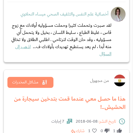
أخصائية علم النفس والتثقيف الصحي ميساء النحلاوي
لقد صبرت وتحملت كثيرا وحملت مسؤوليه أولادك مع زوج
قاس ، غليظ الطباع ، سليط اللسان ، بخيل ولا يتحمل أي
مسؤوليه ، وقد حان الوقت لترتاحي . اطلبي الطلاق ولا تخافي
منه أبدا ، لم يعد يستطيع تهديدك بأولادك ف...
اذهب إلى
السؤال
من مجهول
مشاكل المخدرات
هذا ما حصل معي عندما قمت بتدخين سيجارة من
الحشيش..!
تاريخ النشر:
08-06-2018
7 إجابات
1
0
1
شارك