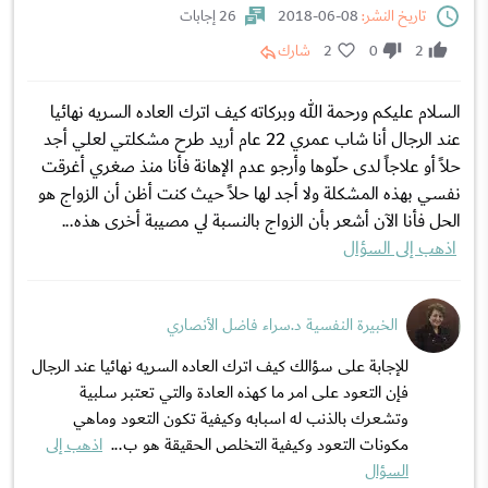
تاريخ النشر:
08-06-2018
26 إجابات
2
0
2
شارك
السلام عليكم ورحمة الله وبركاته كيف اترك العاده السریه نهائيا
عند الرجال أنا شاب عمري 22 عام أريد طرح مشكلتي لعلي أجد
حلاً أو علاجاً لدى حلّوها وأرجو عدم الإهانة فأنا منذ صغري أغرقت
نفسي بهذه المشكلة ولا أجد لها حلاً حيث كنت أظن أن الزواج هو
الحل فأنا الآن أشعر بأن الزواج بالنسبة لي مصيبة أخرى هذه...
اذهب إلى السؤال
الخبيرة النفسية د.سراء فاضل الأنصاري
للإجابة على سؤالك كيف اترك العاده السریه نهائيا عند الرجال
فإن التعود على امر ما كهذه العادة والتي تعتبر سلبية
وتشعرك بالذنب له اسبابه وكيفية تكون التعود وماهي
مكونات التعود وكيفية التخلص الحقيقة هو ب...
اذهب إلى
السؤال