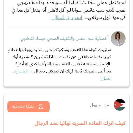
لم يكتمل حملي....فقلت قضاء الله.....وبعدها بدأ عنف زوجي
ضرب شتم سب عائلتي....وانا لم أقل لأهلي أنه يفعل كل هدا في
كل مرة اقول سيتغي...
اذهب إلى السؤال
أخصائية علم النفس والتثقيف الصحي ميساء النحلاوي
سلبيتك تجاه هذا العنف وسكوتك حتى إستبد زوجك بك ظلم
كبير لنفسك، دافعي عن نفسك ، ماذا تنتظرين ؟ هدديه أولا
بالإتصال بجمعيه تعنى بالعنف ضد المرأه واكدي له أنه إذا
تجرأ على ضربك ثانيه فإنك لن تسكتي بعد ال...
اذهب إلى
السؤال
من مجهول
قضايا اجتماعية
كيف اترك العاده السریه نهائيا عند الرجال