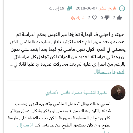
تاريخ النشر:
07-06-2018
19 إجابات
2
0
2
شارك
احببته و احبني ف البداية تعارفنا عبر الفيس بحكم الدراسة ثم
اعجبته و بعد مرور ايام علاقتنا توترت لااني صارحته بالماضي الذي
يخصني في المرة الاولى تقبل ماضي ثم فيما بعد ابتعد عني بدون
ان يحدثني فراسلته العديد من المرات لكن تجاهل كل مراسلاتي
بالرغم من اصراري عليه ثم بعد محاولات عديدة رد عليا قائلا لي...
اذهب إلى السؤال
الخبيرة النفسية د.سراء فاضل الأنصاري
انستي هناك رجال تتحمل الماضي وتعتبره انتهى وحسب
شدته واثاره وهناك من لا يحتمل او يفكر بشكل اعمق ويتاثر
اكثر ورغم ان المصارحة ضرورية ولكن يجب الانتباه على طريقة
الطرح وان كان يستحق الطرح من عدمه،،، الا...
اذهب إلى
السؤال