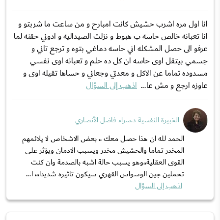
انا اول مره اشرب حشيش كانت امبارح و من ساعت ما شربتو و
انا تعبانه خالص حاسه ب هبوط و نزلت الصيداليه و ادوني حقنه لما
عرفو الى حصل المشكله اني حاسه دماغي بتوه و ترجع تاني و
جسمي بيتقل اوى حاسه ان كل ده حلم و تعبانه اوى نفسي
مسدوده تماما عن الاكل و معدتي وجعاني و حساها تقيله اوى و
عاوزه ارجع و مش عا...
اذهب إلى السؤال
الخبيرة النفسية د.سراء فاضل الأنصاري
الحمد لله ان هذا حصل معك ،، بعض الاشخاص لا يلائمهم
المخدر تماما والحشيش مخدر ويسبب الادمان ويؤثر على
القوى العقلية،،وهو يسبب حالة اشبه بالصدمة وان كنت
تحملين جين الوسواس القهري سيكون تاثيره شديدا،،، ا...
اذهب إلى السؤال