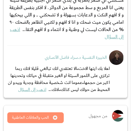
مشكلتي اني اشعر بالغربة في بلدي اشعر اني اجنبية بطريقة سيئة
يعني انا المربع و سط مجموعة من الدوائر . لا افكر بنفس الطريقة
و لا افهم النكت و الدعابات بسهولة و لا تضحكني .. و اللي بيحكيها
امامي يكون ميت ضحك و انا لا افهم و لكنيي اتظاهر بالضحك ٩٠
% من الحالات ليست لي وطنية و لا انتماء و لا افهم التقا...
اذهب
إلى السؤال
الخبيرة النفسية د.سراء فاضل الأنصاري
اهلا بك ايتها الاخت،،الا تعتقدي انك تبالغي قليلا لانك ربما
تركزي على اللمور السيئة او الغير متقبلة في حياتك وتحدينها
اكبر من حجمها،،عموما انت شخصية محافظة وجدية ويبدو ان
المحيط من حولك ليس كذلك،،لانك...
اذهب إلى السؤال
من مجهول
الحب والعلاقات العاطفية