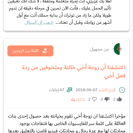
اهلًا بك عزيزتي، أنت إمرأه متعلمه ومثقفه ، لا شك أنك تعرفين
تأثير الحمل عليك ، فأنت الآن تمرين في مرحله دقيقه لن تدوم
طويلا ولكن ما زاد من توترك أن بدايه حملك أتت مع أول
أشهر من زواجك وقبل أن تعتاد...
اذهب إلى السؤال
من مجهول
الثقة بين الزوجين
اكتشفنا أن زوجة أخي خائنة ومتخوفين من ردة
فعل أخي
تاريخ النشر:
07-06-2018
47 إجابات
2
0
2
شارك
مؤخرا اكتشفنا ان زوجة أخي تقوم بخيانته بعد حصول إحدى بنات
العائلة على كلمة سر للفايسبوك الخاص بها فتفاجات بوجود
محادثات لها مع عدة رجال و محادثات فيديو قامت بالتعليق بعدها