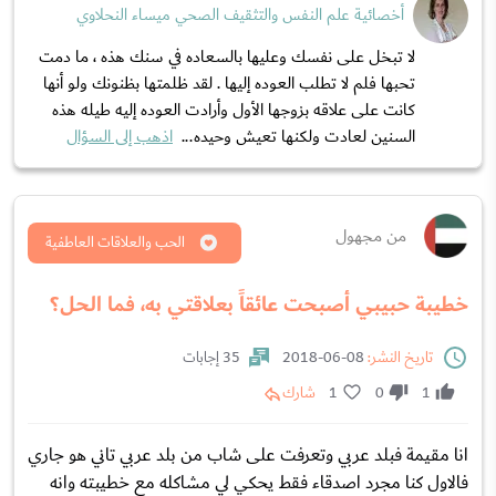
أخصائية علم النفس والتثقيف الصحي ميساء النحلاوي
لا تبخل على نفسك وعليها بالسعاده في سنك هذه ، ما دمت
تحبها فلم لا تطلب العوده إليها . لقد ظلمتها بظنونك ولو أنها
كانت على علاقه بزوجها الأول وأرادت العوده إليه طيله هذه
السنين لعادت ولكنها تعيش وحيده...
اذهب إلى السؤال
من مجهول
الحب والعلاقات العاطفية
خطيبة حبيبي أصبحت عائقاً بعلاقتي به، فما الحل؟
تاريخ النشر:
08-06-2018
35 إجابات
1
0
1
شارك
انا مقيمة فبلد عربي وتعرفت على شاب من بلد عربي تاني هو جاري
فالاول كنا مجرد اصدقاء فقط يحكي لي مشاكله مع خطيبته وانه