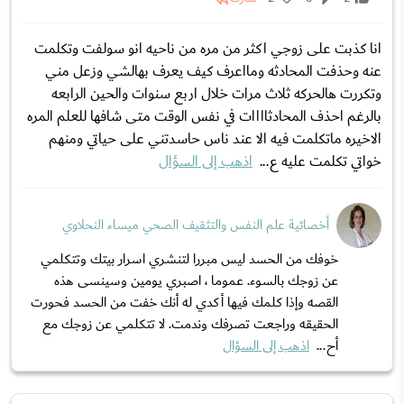
انا كذبت على زوجي اكثر من مره من ناحيه انو سولفت وتكلمت
عنه وحذفت المحادثه ومااعرف كيف يعرف بهالشي وزعل مني
وتكررت هالحركه ثلاث مرات خلال اربع سنوات والحين الرابعه
بالرغم احذف المحادثاااات في نفس الوقت متى شافها للعلم المره
الاخيره ماتكلمت فيه الا عند ناس حاسدتني على حياتي ومنهم
خواتي تكلمت عليه ع...
اذهب إلى السؤال
أخصائية علم النفس والتثقيف الصحي ميساء النحلاوي
خوفك من الحسد ليس مبررا لتنشري اسرار بيتك وتتكلمي
عن زوجك بالسوء. عموما ، اصبري يومين وسينسى هذه
القصه وإذا كلمك فيها أكدي له أنك خفت من الحسد فحورت
الحقيقه وراجعت تصرفك وندمت. لا تتكلمي عن زوجك مع
أح...
اذهب إلى السؤال