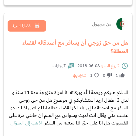
من مجهول
قضايا اسرية
هل من حق زوجي أن يسافر مع أصدقائه لقضاء
العطلة؟
تاريخ النشر:
08-06-2018
7 إجابات
1
0
1
شارك
السلام عليكم ورحمة الله وبركاته انا امراة متزوجة مدة 11 سنة و
لدي 3 اطفال اريد استشارتكم في موضوع هل من حق زوجي
السفر مع اصدقائه ا إلى بلد اخر لقضاء عطلة انا لم اقبل لذللك هو
غضب مني وقال انت لديك وسواس مع العلم ان خانني مرة على
الفسبوك هل انا على حق اذا منعته من السفر
اذهب إلى السؤال