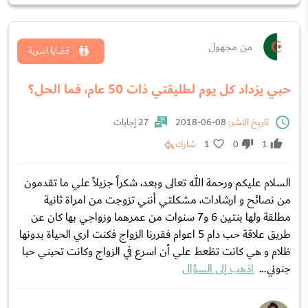
من مجهول
قضايا اسرية
حبي يزداد كل يوم لطليقتي ذات 50 عام، فما الحل؟
تاريخ النشر:
08-06-2018
27 إجابات
1
0
1
شارك
السلام عليكم ورحمة الله تعالى وبعد، شكراً جزيلاً علي ما تقدمون
من نصائح و ارشادات، مشكلتي أنني تزوجت من امراة ثانية
مطلقة ولها بنتين 6 و7 سنوات من عمرهما وزواجي بها كان عن
طريق علاقة حب دام 5 اعوام فقررنا الزواج فكنت اري الحياة بدونها
ظلام و هي كانت تظعط علي أن اسرع في الزواج وكانت تحبني حبا
جنوني...
اذهب إلى السؤال