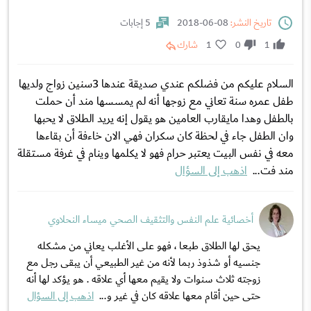
تاريخ النشر:
08-06-2018
5 إجابات
1
0
1
شارك
السلام عليكم من فضلكم عندي صديقة عندها 3سنين زواج ولديها
طفل عمره سنة تعاني مع زوجها أنه لم يمسسها مند أن حملت
بالطفل وهدا مايقارب العامين هو يقول إنه يريد الطلاق لا يحبها
وان الطفل جاء في لحظة كان سكران فهي الان خاءفة أن بقاءها
معه في نفس البيت يعتبر حرام فهو لا يكلمها وينام في غرفة مستقلة
مند فت...
اذهب إلى السؤال
أخصائية علم النفس والتثقيف الصحي ميساء النحلاوي
يحق لها الطلاق طبعا ، فهو على الأغلب يعاني من مشكله
جنسيه أو شذوذ ربما لأنه من غير الطبيعي أن يبقى رجل مع
زوجته ثلاث سنوات ولا يقيم معها أي علاقه . هو يؤكد لها أنه
حتى حين أقام معها علاقه كان في غير و...
اذهب إلى السؤال