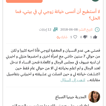
لا أستطيع أن أنسى خيانة زوجي لي في بيتي، فما
الحل؟
تاريخ النشر:
08-06-2018
12 إجابات
1
0
1
شارك
فصتي هي عدم النسيان و المغفرة لزوجي فأنا احبه كثيرا و لكن
من حوالي 7 سنين خانني مع امرأة اخرى و احضرها منزلي و اخبرني
ان لديه ضيوف في مجلس الرجال و كالعادة فنحن النساء لا ندخل
لعند الرجال و لم اعلم بخيانته لي الا من حوالي عام فقط حين
اكتشفت خيانته لي و حين اتصلت بي عشيقته و اخبرتني بتفاصيل
مقابلته...
اذهب إلى السؤال
المدربة جينيا الصباغ
اهلا بك سيدتي ، عدم نسيانك مما حدث بسبب الجرح الذي