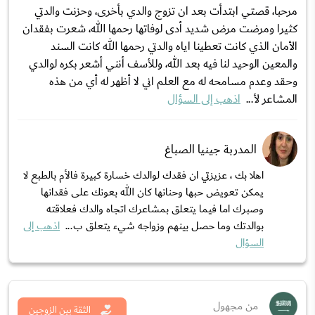
مرحبا، قصتي ابتدأت بعد ان تزوج والدي بأخرى، وحزنت والدتي
كثيرا ومرضت مرض شديد أدى لوفاتها رحمها الله، شعرت بفقدان
الأمان الذي كانت تعطينا اياه والدتي رحمها الله كانت السند
والمعين الوحيد لنا فيه بعد الله، وللأسف أنني أشعر بكره لوالدي
وحقد وعدم مسامحه له مع العلم اني لا أظهر له أي من هذه
المشاعر لأ...
اذهب إلى السؤال
المدربة جينيا الصباغ
اهلا بك ، عزيزتي ان فقدك لوالدك خسارة كبيرة فالأم بالطبع لا
يمكن تعويض حبها وحنانها كان الله بعونك على فقدانها
وصبرك اما فيما يتعلق بمشاعرك اتجاه والدك فعلاقته
بوالدتك وما حصل بينهم وزواجه شيء يتعلق ب...
اذهب إلى
السؤال
من مجهول
الثقة بين الزوجين