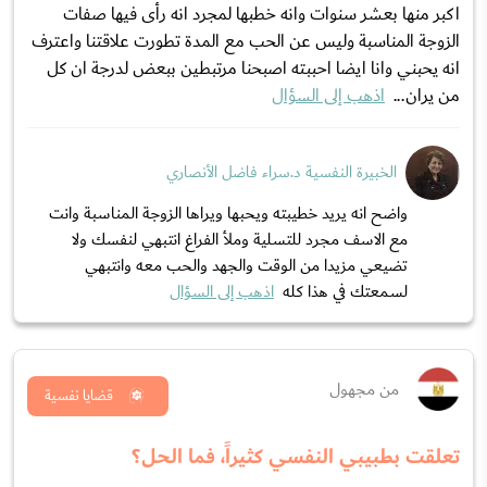
اكبر منها بعشر سنوات وانه خطبها لمجرد انه رأى فيها صفات
الزوجة المناسبة وليس عن الحب مع المدة تطورت علاقتنا واعترف
انه يحبني وانا ايضا احببته اصبحنا مرتبطين ببعض لدرجة ان كل
من يران...
اذهب إلى السؤال
الخبيرة النفسية د.سراء فاضل الأنصاري
واضح انه يريد خطيبته ويحبها ويراها الزوجة المناسبة وانت
مع الاسف مجرد للتسلية وملأ الفراغ انتبهي لنفسك ولا
تضيعي مزيدا من الوقت والجهد والحب معه وانتبهي
لسمعتك في هذا كله
اذهب إلى السؤال
من مجهول
قضايا نفسية
تعلقت بطبيبي النفسي كثيراً، فما الحل؟