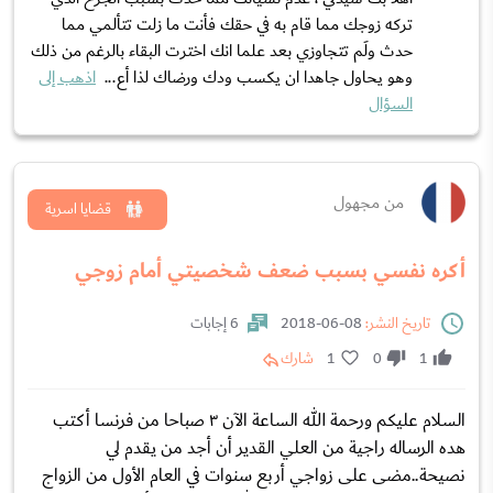
تركه زوجك مما قام به في حقك فأنت ما زلت تتألمي مما
حدث ولَم تتجاوزي بعد علما انك اخترت البقاء بالرغم من ذلك
وهو يحاول جاهدا ان يكسب ودك ورضاك لذا أع...
اذهب إلى
السؤال
من مجهول
قضايا اسرية
أكره نفسي بسبب ضعف شخصيتي أمام زوجي
تاريخ النشر:
08-06-2018
6 إجابات
1
0
1
شارك
السلام عليكم ورحمة الله الساعة الآن ٣ صباحا من فرنسا أكتب
هده الرساله راجية من العلي القدير أن أجد من يقدم لي
نصيحة..مضى على زواجي أربع سنوات في العام الأول من الزواج