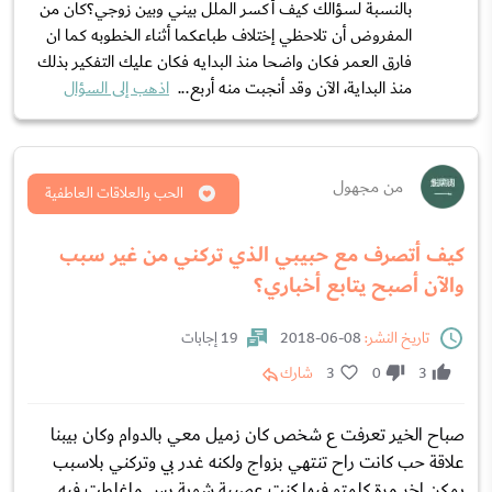
بالنسبة لسؤالك كيف أكسر الملل بيني وبين زوجي؟كان من
المفروض أن تلاحظي إختلاف طباعكما أثناء الخطوبه كما ان
فارق العمر فكان واضحا منذ البدايه فكان عليك التفكير بذلك
منذ البداية، الآن وقد أنجبت منه أربع...
اذهب إلى السؤال
من مجهول
الحب والعلاقات العاطفية
كيف أتصرف مع حبيبي الذي تركني من غير سبب
والآن أصبح يتابع أخباري؟
تاريخ النشر:
08-06-2018
19 إجابات
3
0
3
شارك
صباح الخير تعرفت ع شخص كان زميل معي بالدوام وكان بيبنا
علاقة حب كانت راح تنتهي بزواج ولكنه غدر بي وتركني بلاسبب
يمكن اخر مرة كلمتو فيها كنت عصبية شوية بس ماغلطت فيه