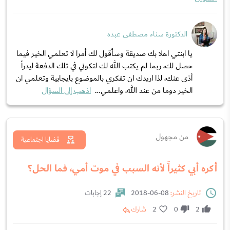
الدكتورة سناء مصطفى عبده
يا ابنتي اهلا بك صديقة وسأقول لك أمرا لا تعلمي الخير فيما
حصل لك، ربما لم يكتب الله لك لتكوني في تلك الدفعة ليدرأ
أذى عنك، لذا اريدك ان تفكري بالموضوع بايجابية وتعلمي ان
الخير دوما من عند الله، واعلمي...
اذهب إلى السؤال
من مجهول
قضايا اجتماعية
أكره أبي كثيراً لأنه السبب في موت أمي، فما الحل؟
تاريخ النشر:
08-06-2018
22 إجابات
2
0
2
شارك