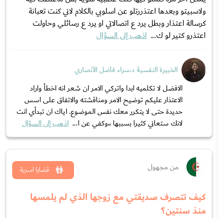
ولاسبيتو وبعدها اعتذررتلو عن اسلوبي بالكلام لاني كنت تعبانة
كرسالة اعتذار وبطل يرد ع اتصالاتي او يرد ع رسائلي وحاولت
اعتذرو كتير لو ك...
اذهب إلى السؤال
الخبيرة النفسية د.سراء فاضل الأنصاري
الافضل لا تكلميه ابدا واتركي الامر ان شعر انه اخطأ واراد
الاعتذار عليكم توضيح الامر ومناقشته والاتفاق على اسس
حديدة حتى لا يتكرر معك نفس الموضوع. اياك ان تبدأي انت
لانك ستعاني كثيرا بسببها ،،وكفي عن ا...
اذهب إلى السؤال
من مجهول
قضايا اسرية
كيف تتصرف صديقتي مع زوجها الذي لم يلمسها
منذ سنتين؟