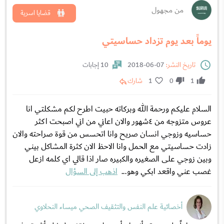
من مجهول
قضايا اسرية
يوماً بعد يوم تزداد حساسيتي
تاريخ النشر:
07-06-2018
10 إجابات
1
0
1
شارك
السلام عليكم ورحمة الله وبركاته حبيت اطرح لكم مشكلتي انا
عروس متزوجه من ٤شهور والان اعاني من اني اصبحت اكثر
حساسيه وزوجي انسان صريح وانا اتحسس من قوة صراحته والان
زادت حساسيتي مع الحمل وانا الاحظ الان كثرة المشاكل بيني
وبين زوجي على الصغيره والكبيره صار اذا قالي اي كلمه ازعل
غصب عني واقعد ابكي وهو...
اذهب إلى السؤال
أخصائية علم النفس والتثقيف الصحي ميساء النحلاوي