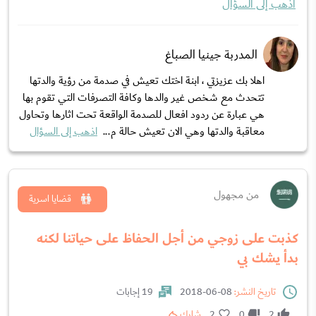
اذهب إلى السؤال
المدربة جينيا الصباغ
اهلا بك عزيزتي ، ابنة اختك تعيش في صدمة من رؤية والدتها
تتحدث مع شخص غير والدها وكافة التصرفات التي تقوم بها
هي عبارة عن ردود افعال للصدمة الواقعة تحت اثارها وتحاول
معاقبة والدتها وهي الان تعيش حالة م...
اذهب إلى السؤال
من مجهول
قضايا اسرية
كذبت على زوجي من أجل الحفاظ على حياتنا لكنه
بدأ يشك بي
تاريخ النشر:
08-06-2018
19 إجابات
2
0
2
شارك