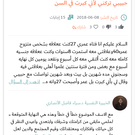
حبيبي تركني لأني كبرت في السن
تاريخ النشر:
08-06-2018
15 إجابات
3
0
3
شارك
السلام عليكم انا فتاه عمري 27كنت ععلاقه بشخص متزوج
عمره40وعلاقتي معه استمرت 8سنوات وكنت ععلاقه جنسيه
كامله معه كنت ألتقي معه كل أسبوع ونقعد يومين كل نهايه
أسبوع مع بعض ومن فترة سنتين علموا أهلي بعلاقتي فيه
وسجنوني مده شهرين بل بيت وبعد شهرين تواصلت مع حبيبي
وقال لي بأني كبرت بل عمر وأصبحت 27وانه ه...
اذهب إلى السؤال
الخبيرة النفسية د.سراء فاضل الأنصاري
مع الاسف الموضوع خطأ في خطأ وهذه هي النهاية المتوقعة ،،
لملمي مابقي من كرامتك وشرفك وابتعدي واعيدي النظر في
كل حياتك وافكارك ومعتقداتك وقيم المجتمع والدين لعل