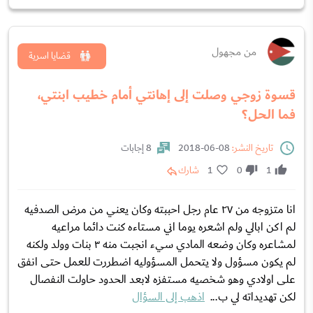
من مجهول
قضايا اسرية
قسوة زوجي وصلت إلى إهانتي أمام خطيب ابنتي،
فما الحل؟
تاريخ النشر:
08-06-2018
8 إجابات
1
0
1
شارك
انا متزوجه من ٢٧ عام رجل احببته وكان يعني من مرض الصدفيه
لم اكن ابالي ولم اشعره يوما اني مستاءه كنت دائما مراعيه
لمشاعره وكان وضعه المادي سيء انجبت منه ٣ بنات وولد ولكنه
لم يكون مسؤول ولا يتحمل المسؤوليه اضطررت للعمل حتى انفق
على اولادي وهو شخصيه مستفزه لابعد الحدود حاولت النفصال
لكن تهديداته لي ب...
اذهب إلى السؤال