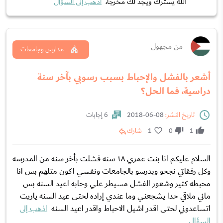
الله يسترك ويجد لك مخرجا،
اذهب إلى السؤال
من مجهول
مدارس وجامعات
أشعر بالفشل والإحباط بسبب رسوبي بآخر سنة
دراسية، فما الحل؟
تاريخ النشر:
08-06-2018
6 إجابات
1
0
1
شارك
السلام عليكم انا بنت عمري ١٨ سنه فشلت بأخر سنه من المدرسه
وكل رفقاتي نجحو وبدرسو بالجامعات ونفسي اكون متلهم بس انا
محبطه كتير وشعور الفشل مسيطر علي وحابه اعيد السنه بس
ماني ملاقي حدا يشجعني وما عندي إراده لحتى عيد السنه ياريت
اتساعدوني لحتى اقدر اشيل الاحباط واقدر اعيد السنه
اذهب إلى
السؤال