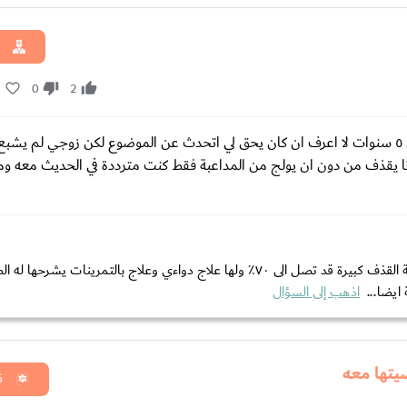
2
0
2
السلام عليكم هل يمكن علاج سرعة القذف نهائيا انا سيدة متزوجة منذ ٥ سنوات لا اعرف ان كان يحق لي اتحدث عن الموضوع لكن زوجي ل
انا يقذف من دون ان يولج من المداعبة فقط كنت مترددة في الحديث معه وم
بالنسبة لسؤالك هل يمكن علاج سرعة القذف نهائيا ان نسبة سرعة القذف كبيرة قد تصل الى ٧٠٪‏ ولها علاج دواءي وعلاج بالتمرينات يشر
ايضا...
اذهب إلى السؤال
يتها معه
ق