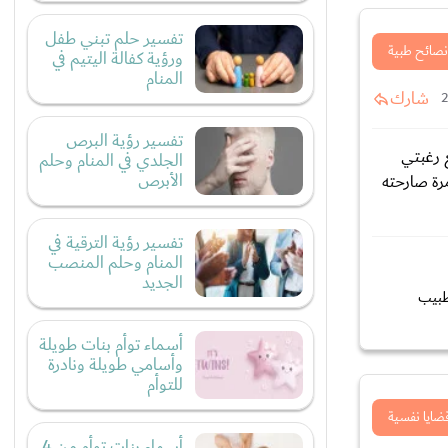
تفسير حلم تبني طفل
نصائح طبية
ورؤية كفالة اليتيم في
المنام
شارك
تفسير رؤية البرص
م يشبع رغبتي
الجلدي في المنام وحلم
الأبرص
رة صارحته
تفسير رؤية الترقية في
المنام وحلم المنصب
الجديد
حها له الطبيب
أسماء توأم بنات طويلة
وأسامي طويلة ونادرة
للتوأم
ضايا نفسية
أسماء بنات توأم من 4