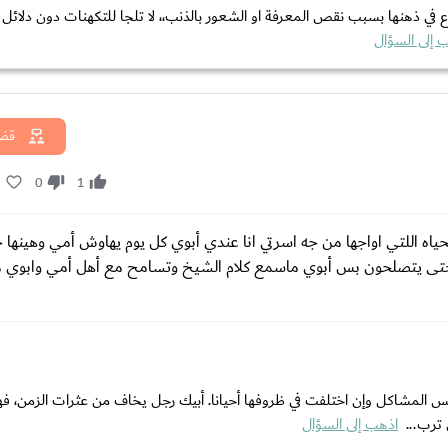
 ذهنها بسبب نقص المعرفة او الشعور بالذنب،، لا تلجا للتكهنات دون دلائل 
 إلى السؤال
قضا
1
0
1
اه اللتي اواجها من جه اسرتي انا عندي أبوي كل يوم يهاوش أمي وهينها ج
 لحتى يتصلحون بس أبوي ماسمع كلام الشيخ وتسامح مع أهل أمي وابوي 
 المشاكل وإن اختلفت في ظروفها أحيانا. أبيك رجل يخاف من عثرات الزمن، ف
 ترب...
اذهب إلى السؤال