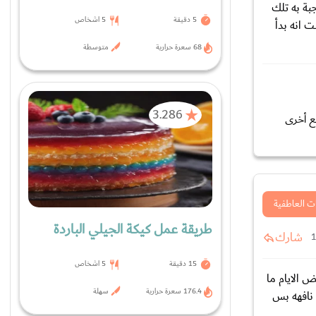
بة به تلك
5 دقيقة
5 اشخاص
 انه بدأ
68 سعرة حرارية
متوسطة
3.286
مع أخرى
ت العاطفية
طريقة عمل كيكة الجيلي الباردة
شارك
15 دقيقة
5 اشخاص
ض الايام ما
176.4 سعرة حرارية
سهلة
 نافهه بس