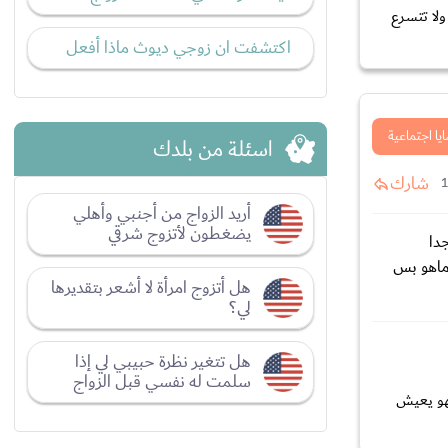
ولا تتسرع
اكتشفت ان زوجي ديوث ماذا أفعل
يا اجتماعية
اسئلة من بلدك
شارك
أريد الزواج من أجنبي وأهلي
يضغطون لأتزوج شرقي
دا
ماهو بس
هل أتزوج امرأة لا أشعر بتقديرها
لي؟
هل تتغير نظرة حبيبي لي إذا
سلمت له نفسي قبل الزواج
هو يعيش