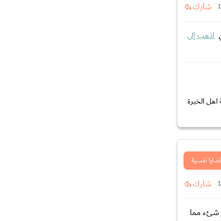
شارك
ي
اذهب إلى
 اهل الخبرة
ضايا نفسية
شارك
ر شئء مما