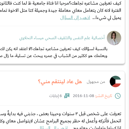
كيف تعرفين مشاعره تجاهك؟مرحبا انا فتاة جامعية ظ لما كنت فالثان
الفترة لانه كان يتعامل معاي معاملة جيدة وجميلة كتا متل الاخوة تما
يميل لي شيءا...
اذهب إلى السؤال
أخصائية علم النفس والتثقيف الصحي ميساء النحلاوي
بالنسبة لسؤالك كيف تعرفين مشاعره تجاهك؟لا اعتقد انه يكن لك أ
وبعلمك هو ككثير من الشباب في عمره يبحث عن تسلية، ما زال صغ
هل عاد لينتقم مني؟
من مجهول
تاريخ النشر:
08-11-2016
6 إجابات
تعرفت على شخص قبل ٣ سنوات وحبينا بعض ، جذبني 
اتحمل فأتركه وأعمل له حظر بجميع البرامج عشان لايتواصل معاي وكل
انا كبرتها وتهاوشت معاه وج...
اذهب إلى السؤال