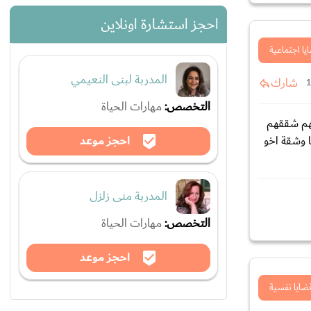
احجز استشارة اونلاين
يا اجتماعية
المدربة لبنى النعيمي
شارك
التخصص:
مهارات الحياة
لهم شققهم
احجز موعد
ا وشقة اخو
المدربة منى زلزل
التخصص:
مهارات الحياة
احجز موعد
ضايا نفسية