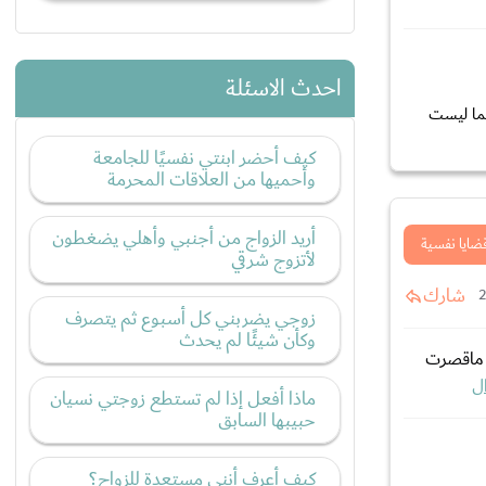
احدث الاسئلة
كما ليست
كيف أحضر ابنتي نفسيًا للجامعة
وأحميها من العلاقات المحرمة
أريد الزواج من أجنبي وأهلي يضغطون
ضايا نفسية
لأتزوج شرقي
شارك
زوجي يضربني كل أسبوع ثم يتصرف
وكأن شيئًا لم يحدث
ي ماقصرت
ل
ماذا أفعل إذا لم تستطع زوجتي نسيان
حبيبها السابق
كيف أعرف أنني مستعدة للزواج؟