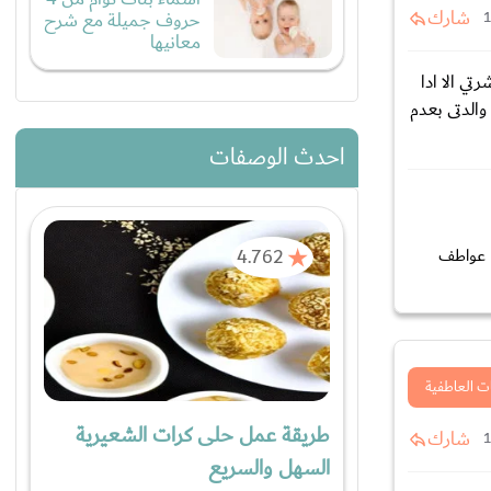
شارك
حروف جميلة مع شرح
معانيها
الزواج ﻻ يرغب بمعاشرتي الا ادا
والدتى بعدم
احدث الوصفات
4.762
ا عواطف
ت العاطفية
طريقة عمل حلى كرات الشعيرية
شارك
السهل والسريع