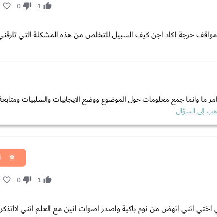
1
0
1
 في مواقف حرجة اكاد اجن كيف السبيل للتخلص من هذه المشكلة التي تارقن
 في امر ما وانما جمع معلومات حول الموضوع ووضع الايجابيات والسلبيات ومتابعة
هب إلى السؤال
ق
1
0
1
 لي اختي انني انهض من نوم باكية واصدر اصوات انين مع العلم انني لااتذك