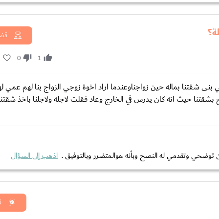
لة؟
قضا
1
0
1
بنى شقتنا بماله حين زواجناوعندما اراد اخوة زوجي الزواج بنا لهم عمي 
 بشقتنا حيث انه كان يدرس في الخارج وعاد فقلت لاجله ولاجلنا باخذ شقتن
 أن توضحي وتقدمي له النصح وبأنه هوالمتضرر وبالتوفيق .
اذهب إلى السؤال
ق