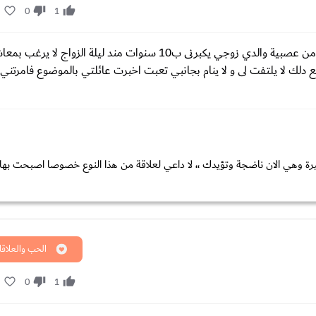
1
0
1
انا امراةمتزوجة وابلغ من العمر 38 سنة تزوجت و عمري 18 سنة هربا من عصبية والدي زوجي يكبرنى ب10 سنوات مند ليلة 
ع دلك لا يلتفت لى و لا ينام بجانبي تعبت اخبرت عائلتي بالموضوع فامرتني 
يرة وهي الان ناضجة وتؤيدك ،، لا داعي لعلاقة من هذا النوع خصوصا اصبحت به
الحب والعلاقا
1
0
1