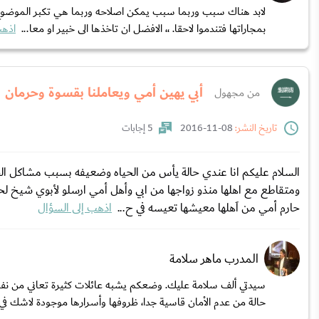
لابد هناك سبب وربما سبب يمكن اصلاحه وربما هي تكبر الموضوع في
بمجاراتها فتندموا لاحقا. ،، الافضل ان تاخذها الى خبير او معا...
اذهب
أبي يهين أمي ويعاملنا بقسوة وحرمان
من مجهول
تاريخ النشر:
08-11-2016
5 إجابات
السلام عليكم انا عندي حالة يأس من الحياه وضعيفه بسبب مشاكل الحي
ومتقاطع مع اهلها منذو زواجها من ابي وأهل أمي ارسلو لأبوي شيخ
حارم أمي من اَهلها معيشها تعيسه في ح...
اذهب إلى السؤال
المدرب ماهر سلامة
سيدتي ألف سلامة عليك. وضعكم يشبه عائلات كثيرة تعاني من نفس
حالة من عدم الاْمان قاسية جدا، ظروفها وأسرارها موجودة لاشك في