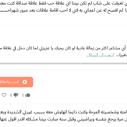
وي تعرفت على شاب لم تكن بيننا اي علاقة حب فقط علاقة صداقة كنت معج
ما لم افصح له عن اعجابي به لاني لا احب اقامة علاقات بعد مرور شهراحسست
ي مشاعر اكثر من زمالة عادية لو كان يحبك يا عزيزتي لما كان دخل في علاقة 
يرا...
اذهب إلى السؤال
الحب والعلاقا
1
0
1
فيه بدايةً وسامته وشخصيته المرحة وكنت دايما اتهاوش معه بسبب غيرتي الشديدة وبع
 مرة يرجع بنفسه ويراضيني وقبل سنه صارت بيننا مشكله اقدر اقول عنها