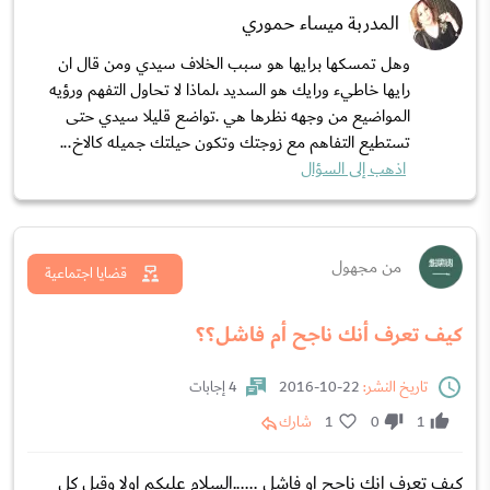
المدربة ميساء حموري
وهل تمسكها برايها هو سبب الخلاف سيدي ومن قال ان
رايها خاطيء ورايك هو السديد ،لماذا لا تحاول التفهم ورؤيه
المواضيع من وجهه نظرها هي .تواضع قليلا سيدي حتى
تستطيع التفاهم مع زوجتك وتكون حيلتك جميله كالاخ...
اذهب إلى السؤال
من مجهول
قضايا اجتماعية
كيف تعرف أنك ناجح أم فاشل؟؟
تاريخ النشر:
22-10-2016
4 إجابات
1
0
1
شارك
كيف تعرف انك ناجح او فاشل ......السلام عليكم اولا وقبل كل