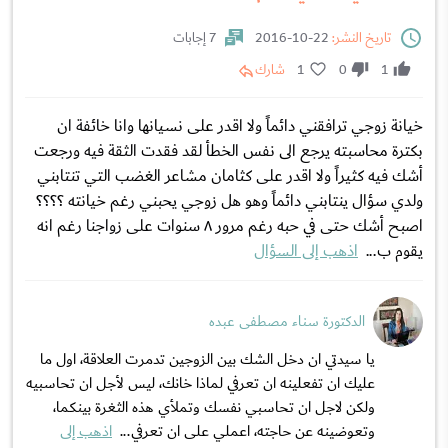
تاريخ النشر:
22-10-2016
7 إجابات
1
0
1
شارك
خيانة زوجي ترافقني دائماً ولا اقدر على نسيانها وانا خائفة ان
بكترة محاسبته يرجع الى نفس الخطأ لقد فقدت الثقة فيه ورجعت
أشك فيه كثيراً ولا اقدر على كثامان مشاعر الغضب التي تنتابني
ولدي سؤال ينتابني دائماً وهو هل زوجي يحبني رغم خيانته ؟؟؟؟
اصبح أشك حتى في حبه رغم مرور ٨ سنوات على زواجنا رغم انه
يقوم ب...
اذهب إلى السؤال
الدكتورة سناء مصطفى عبده
يا سيدتي ان دخل الشك بين الزوجين تدمرت العلاقة، اول ما
عليك ان تفعلينه ان تعرفي لماذا خانك، ليس لأجل ان تحاسبيه
ولكن لاجل ان تحاسبي نفسك وتملأي هذه الثغرة بينكما،
وتعوضينه عن حاجته، اعملي على ان تعرفي...
اذهب إلى