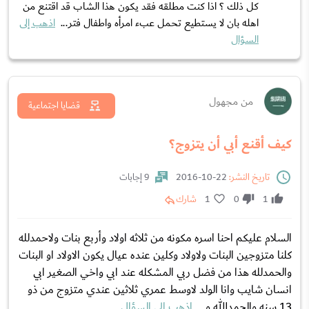
كل ذلك ؟ اذا كنت مطلقه فقد يكون هذا الشاب قد اقتنع من
اهله بان لا يستطيع تحمل عبء امرأه واطفال فتر...
اذهب إلى
السؤال
من مجهول
قضايا اجتماعية
كيف أقنع أبي أن يتزوج؟
تاريخ النشر:
22-10-2016
9 إجابات
1
0
1
شارك
السلام عليكم احنا اسره مكونه من ثلاثه اولاد وأربع بنات ولاحمدلله
كلنا متزوجين البنات ولاولاد وكلين عنده عيال يكون الاولاد او البنات
والحمدلله هذا من فضل ربي المشكله عند ابي واخي الصغير ابي
انسان شايب وانا الولد لاوسط عمري ثلاثين عندي متزوج من ذو
13 سنه والحمدالله و...
اذهب إلى السؤال