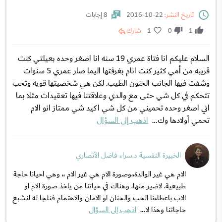
تاريخ النشر:
22-10-2016
8 إجابات
1
0
1
شارك
السلام عليكم انا فتاة عمري 19 سنه انا اصغر وحده بعيلتي كنت
قريبه من أمي كثير كنت انام بغرفتها اليما صار عمري 5 سنوات
وشفت فيها الجانب الحنون الطيب. لكن هي شخصيتها قويه وتحب
تتحكم في كل شي حتى مع والدي وعلاقتنا فيها تعقيدات مثلا بما
اني اصغر وحده تحميني من كل شي اكيد شي ممتاز انو الام
تحمي أولادها وك...
اذهب إلى السؤال
الخبيرة النفسية د.سراء فاضل الأنصاري
الام هي غير الوالدة،،وصورة الام هي غير الام ،، وهي احيانا حاجة
طبيعية. لاضير منها. وهناك في حياتنا من ياخذ صورة الام او
الاب باعطاءنا الحب والحنان او الامان والاهتمام فنلجا له لنشبع
حاجاتنا وهذا لا...
اذهب إلى السؤال