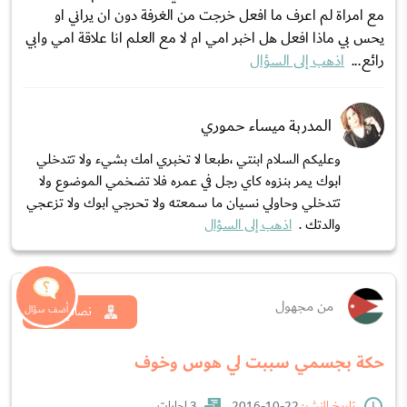
مع امراة لم اعرف ما افعل خرجت من الغرفة دون ان يراني او
يحس بي ماذا افعل هل اخبر امي ام لا مع العلم انا علاقة امي وابي
رائع...
اذهب إلى السؤال
المدربة ميساء حموري
وعليكم السلام ابنتي ،طبعا لا تخبري امك بشيء ولا تتدخلي
ابوك يمر بنزوه كاي رجل في عمره فلا تضخمي الموضوع ولا
تتدخلي وحاولي نسيان ما سمعته ولا تحرجي ابوك ولا تزعجي
والدتك .
اذهب إلى السؤال
من مجهول
نصائح طبية
حكة بجسمي سببت لي هوس وخوف
تاريخ النشر:
22-10-2016
3 إجابات