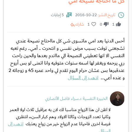
كل ما احتاجه نصيحة أمي
تاريخ النشر:
22-10-2016
5 إجابات
1
0
1
شارك
أحس الدنيا بعد امي ماتسوى شي كل مااحتاج نصيحة عندي
تشجعني توفت بسبب مرض نفسي و انتحرت .. أمي.. رغم تعبه
النفسي الا انها تعطيني النصيحة الي مااندم بعدها والحين راحت
ربي يرحمه ويغفر لها اسمه سنوات متوفيه وانا اتمنى لو بس أروح
عندقبرها بس عشان حرام اليوم تقدم لي واحد عمره 45 و زوجاته 2
و عنده أعي...
اذهب إلى السؤال
الخبيرة النفسية د.سراء فاضل الأنصاري
لا اظن ان هذا الزواج مناسبا لك لان به عراقيل ثلاث اولا العمر
وثانيا تعدد الزوجات وثالثا الاولاد وهم كبار السن،،، انتظري
فرصة اخرى فاحيانا عدم الزواج خير من زواج يعذبك
اذهب إلى
السؤال