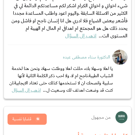
شيء اخواني و اخواتي الكرام اشكر لكم مساعدتكم الدائمة لي في
الكثير من الاسئلة السابقة .واليوم اعود واطلب المساعدة مجددا
فأشعر ببعض الضياع فلا ادري هل انا إنسان ناجح او فاشل ومن
يحدد ذلك هل هو المجمتع ام اهدافي ام المال ام الهيبة ام
المستوى الت...
اذهب إلى السؤال
الدكتورة سناء مصطفى عبده
يا اهلا وسهلا بك، حللت اهلا ووطئت سهلا، ونحن هنا لخدمة
الشباب الطيبة.ناجح ام لا، ولا احب ذكر الكلمة الثانية لأنها
سلبية وانصحك ان لا تستخدمها كذلك حتى تعتاد الايجابية.ان
كنت قد وضعت اهدتف لك وسعيت ل...
اذهب إلى السؤال
من مجهول
قضايا نفسية