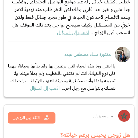
خطيبي كشف خيانتي له عبر مواقع التواصل الاجتماعي وغضب
جدا مني واخبر احد اقاربي بذلك لكن الاخر طلب منه تهدية الامر
وعدم الافصاح لأحد كون الخيانه في طور مجرد رسائل فقط ولكن
خوفي من المستقبل وكيف سينجح زواجي بعد ذلك الموقف هل
انسحب قبل الزواج...
اذهب إلى السؤال
الدكتورة سناء مصطفى عبده
يا ابنتي وما هذه الحياة التي ترغبين بها وقد بدأتها بخيانة، مهما
كان نوع الخيانة، انت لم تكتفي بالخطيب ولم يملأ عينك ولا
تحبينه ولهذا وأنت مخطوبة وحديثة العهد بالارتباط سولت لك
نفسك بالتواصل مع رجل اخر...
اذهب إلى السؤال
من مجهول
الثقة بين الزوجين
هل زوجي يحبني برغم خيانته؟