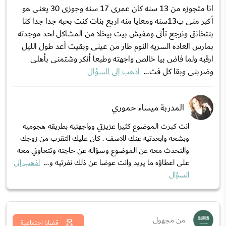
انا متجوزه من 13 سنه كان عمرى 17 سنه وجوزى 30 يعنى هو
أكبر منى ب13سنه ومعايا منه اربع بنات كنت بحبه جدا جدا كنا
بنتخانق ونرجع تأتى ومفيش بيت بيخلا من المشاكل لحد موجدته
بمارس العاده السريه النوم طار من عينى وبقيت أعد طول الليل
ارقبه ولما فاض بيا خالص واجهته وطبعا أنكر وشتمنى بأهلى
وضربنى وبقا كل فت...
اذهب إلى السؤال
المدربة ميساء حموري
انت كبرت الموضوع كثيرا عزيزتي وواجهتيه بطريقه هجوميه
وبشعه وابعدتيه عنك للاسف . كان عليك التقرب من زوجك
والتحدث معه عن الموضوع وسؤاله عن حاجته وتتعاوني معه
على اعطاؤه ما يريد وانت عوضا عن ذلك نفرتيه و...
اذهب إلى
السؤال
من مجهول
قضايا اجتماعية