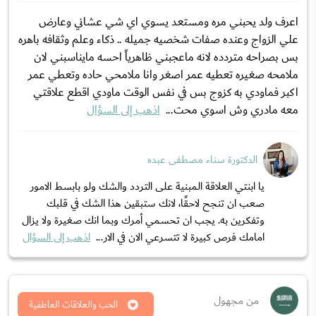
اعرف ولد يحبني مره ومستعد يسوي اي شي عشاني وعارض
علي الزواج وعنده صفات شخصيه جميله .. ذكاء وعلم وثقافه باهره
بس بصراحه متردده لانه ماعجبني ظاهرياً احسه مايناسبني لان
ملامحه صغيره تعطيه عمر اصغر وانا ملامحي حاده وتعطي عمر
اكبر فماودي به كزوج بس في نفس الوقت ماودي اقطع علاقتي
معه مادري وش اسوي محت...
اذهب إلى السؤال
الدكتورة سناء مصطفى عبده
يا ابنتي العلاقة المبنية على التردد والشك ولو بابسط الامور
صعب ان تنجح لاحقًا، لانك ستبقين هذا الشك في قلبك
وتفكرين به. يجب ان تحسمي أمرك وبما انك صغيرة ولا يزال
امامك فرص كبيرة لا تتسرعي الان في الار...
اذهب إلى السؤال
من مجهول
الحب والعلاقات العاطفية