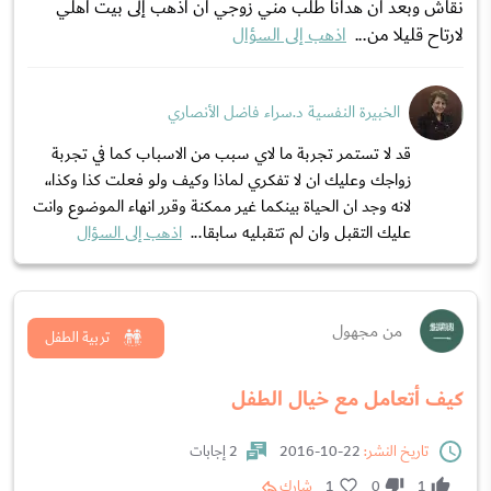
نقاش وبعد أن هدانا طلب مني زوجي أن اذهب إلى بيت أهلي
لارتاح قليلا من...
اذهب إلى السؤال
الخبيرة النفسية د.سراء فاضل الأنصاري
قد لا تستمر تجربة ما لاي سبب من الاسباب كما في تجربة
زواجك وعليك ان لا تفكري لماذا وكيف ولو فعلت كذا وكذا،،
لانه وجد ان الحياة بينكما غير ممكنة وقرر انهاء الموضوع وانت
عليك التقبل وان لم تتقبليه سابقا...
اذهب إلى السؤال
من مجهول
تربية الطفل
كيف أتعامل مع خيال الطفل
تاريخ النشر:
22-10-2016
2 إجابات
1
0
1
شارك