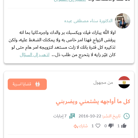
الدكتورة سناء مصطفى عبده
اولا الله يبارك فيك ويكسبك بر والدك واجره.ثانيا بما انه
يرفض الزواج فهذا امر خاص به ولا يمكنك الضغط عليه، ولكن
تذكيره كل فترة بانك لا زلت مستعد لتزويجه امر هام حتى لو
كان غيّر رايه لا يتحرج من طلب ذل...
اذهب إلى السؤال
من مجهول
قضايا اسرية
كل ما أواجهه يشتمني ويضربني
تاريخ النشر:
22-10-2016
7 إجابات
1
0
1
شارك