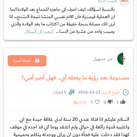
طبيب أسرة
بالنسبة لسؤالك كيف اعرف اني جاهزه للجماع بعد الولادة؟بما
ان العملية قيصرية فان الالم نفسي المنشا نتيجة التشنج،،، انا
ارى انك مصابة بدرجة خفيفة من اكتئاب ما بعد الولادة والذي
يصيب واحد من عشرة من النسا...
اذهب إلى السؤال
من مجهول
قضايا اسرية
مصدومة بعد رؤية ما يفعله أبي.. فهل أخبر أمي؟
تاريخ النشر:
22-10-2016
5 إجابات
1
0
1
شارك
السلام عليكم انا فتاة عندي 20 سنة لدي علاقة جيدة مع ابي
واعتبره قدوة رائعة في حياتي ولم اعتقد يوما اني قد اجده في موقف
كهذا فقد دخلت عليه فجأة دون ان يراني ووجدته يتكلم بحميمية