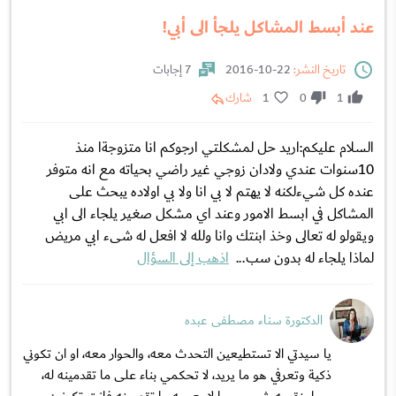
عند أبسط المشاكل يلجأ الى أبي!
تاريخ النشر:
22-10-2016
7 إجابات
1
0
1
شارك
السلام عليكم:اريد حل لمشكلتي ارجوكم انا متزوجةا منذ
10سنوات عندي ولادان زوجي غير راضي بحياته مع انه متوفر
عنده كل شيءلكنه لا يهتم لا بي انا ولا بي اولاده يبحث على
المشاكل في ابسط الامور وعند اي مشكل صغير يلجاء الى ابي
ويقولو له تعالى وخذ ابنتك وانا ولله لا افعل له شىء ابي مريض
لماذا يلجاء له بدون سب...
اذهب إلى السؤال
الدكتورة سناء مصطفى عبده
يا سيدتي الا تستطيعين التحدث معه، والحوار معه، او ان تكوني
ذكية وتعرفي هو ما يريد، لا تحكمي بناء على ما تقدمينه له،