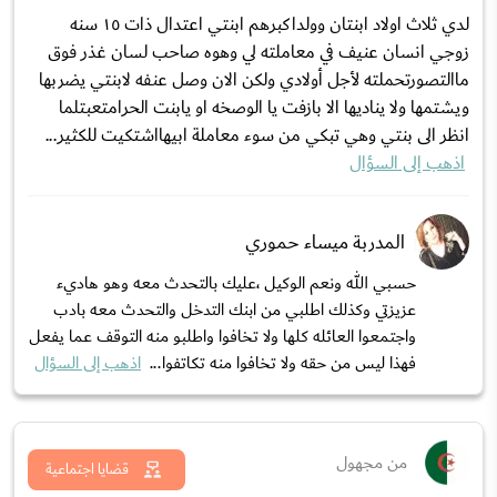
لدي ثلاث اولاد ابنتان وولداكبرهم ابنتي اعتدال ذات ١٥ سنه
زوجي انسان عنيف في معاملته لي وهوه صاحب لسان غذر فوق
ماالتصورتحملته لأجل أولادي ولكن الان وصل عنفه لابنتي يضربها
ويشتمها ولا يناديها الا بازفت يا الوصخه او يابنت الحرامتعبتلما
انظر الى بنتي وهي تبكي من سوء معاملة ابيهااشتكيت للكثير...
اذهب إلى السؤال
المدربة ميساء حموري
حسبي الله ونعم الوكيل ،عليك بالتحدث معه وهو هاديء
عزيزتي وكذلك اطلبي من ابنك التدخل والتحدث معه بادب
واجتمعوا العائله كلها ولا تخافوا واطلبو منه التوقف عما يفعل
فهذا ليس من حقه ولا تخافوا منه تكاتفوا...
اذهب إلى السؤال
من مجهول
قضايا اجتماعية