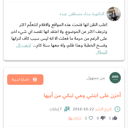
الدكتورة سناء مصطفى عبده
اغلب الظن انها فتحت هذه المواقع والافلام لتتعلّم اكثر
وترعف اكثر عن الموضوع، ولا اعتقد انها تقصد اي شيء اخر،
على الرغم من حرمة ما فعلت الا انه ليس سبب كاف لتركها
وفسخ الخطبة وهذا ظلم، وله معها سنة كام...
اذهب إلى
السؤال
من مجهول
قضايا اسرية
أحزن على ابنتي وهي تبكي من أبيها
تاريخ النشر:
22-10-2016
7 إجابات
1
0
1
شارك