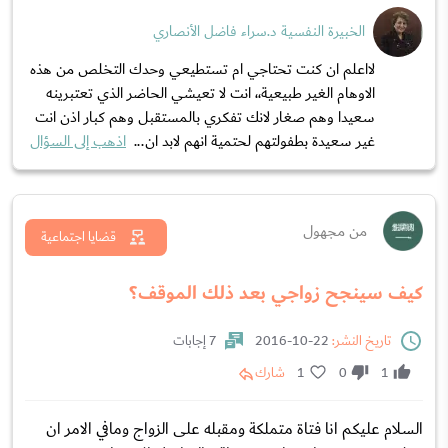
الخبيرة النفسية د.سراء فاضل الأنصاري
لااعلم ان كنت تحتاجي ام تستطيعي وحدك التخلص من هذه
الاوهام الغير طبيعية،، انت لا تعيشي الحاضر الذي تعتبرينه
سعيدا وهم صغار لانك تفكري بالمستقبل وهم كبار اذن انت
غير سعيدة بطفولتهم لحتمية انهم لابد ان...
اذهب إلى السؤال
من مجهول
قضايا اجتماعية
كيف سينجح زواجي بعد ذلك الموقف؟
تاريخ النشر:
22-10-2016
7 إجابات
1
0
1
شارك
السلام عليكم انا فتاة متملكة ومقبله على الزواج ومافي الامر ان