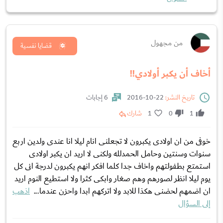
من مجهول
قضايا نفسية
أخاف أن يكبر أولادي!!
تاريخ النشر:
22-10-2016
6 إجابات
1
0
1
شارك
خوفى من ان اولادى يكبرون لا تجعلنى انام ليلا انا عندى ولدين اربع
سنوات وسنتين وحامل الحمدلله ولكنى لا اريد ان يكبر اولادى
استمتع بطفولتهم واخاف جدا كلما افكر انهم يكبرون لدرجة انى كل
يوم ليلا انظر لصورهم وهم صغار وابكى كثرا ولا استطيع النوم اريد
ان اضمهم لحضنى هكذا للابد ولا اتركهم ابدا واحزن عندما...
اذهب
إلى السؤال