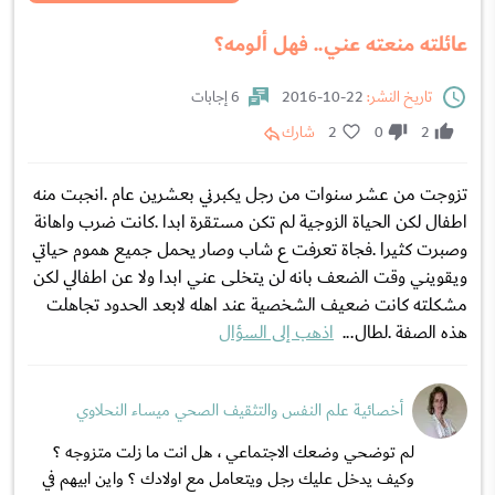
عائلته منعته عني.. فهل ألومه؟
تاريخ النشر:
22-10-2016
6 إجابات
2
0
2
شارك
تزوجت من عشر سنوات من رجل يكبرني بعشرين عام .انجبت منه
اطفال لكن الحياة الزوجية لم تكن مستقرة ابدا .كانت ضرب واهانة
وصبرت كثيرا .فجاة تعرفت ع شاب وصار يحمل جميع هموم حياتي
ويقويني وقت الضعف بانه لن يتخلى عني ابدا ولا عن اطفالي لكن
مشكلته كانت ضعيف الشخصية عند اهله لابعد الحدود تجاهلت
هذه الصفة .لطال...
اذهب إلى السؤال
أخصائية علم النفس والتثقيف الصحي ميساء النحلاوي
لم توضحي وضعك الاجتماعي ، هل انت ما زلت متزوجه ؟
وكيف يدخل عليك رجل ويتعامل مع اولادك ؟ واين ابيهم في