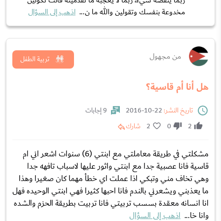
ربما ينقصه شيء، ربما لا يعجبه ما تقدمينه فانت تكونين
مخدوعة بنفسك وتقولين والله ما ن...
اذهب إلى السؤال
من مجهول
تربية الطفل
هل أنا أم قاسية؟
تاريخ النشر:
22-10-2016
9 إجابات
2
0
2
شارك
مشكلتي في طريقة معاملتي مع ابنتي (6) سنوات اشعر اني ام
قاسية فانا عصبية جدا مع ابنتي واثور عليها لاسباب تافهه جدا
وهي تخاف مني وتبكي اذا عملت اي خطأ مهما كان صغيرا وهذا
ما يعذبني ويشعرني بالندم فانا احبها كثيرا فهي ابنتي الوحيده فهل
انا انسانه معقدة بسسب تربيتي فانا تربيت بطريقة الحزم والشده
وانا خا...
اذهب إلى السؤال