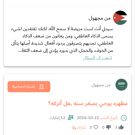
من مجهول
سيدتي أنت لست مريضة لا سمح الله. لكنك تفتقدين لشيء
يسمى الذكاء العاطفي. ومن يعانون من ضعف الذكاء
العاطفي، تجديهم يتصرفون بردود أفعال شديدة، أصلها يتأتى
من الخوف، والخجل، الذي بدوره يؤدي إلى ضعف الثقة...
اذهب إلى السؤال
من مجهول
قضايا اجتماعية
مظهره يوحي بصغر سنه ,هل أتركه؟
تاريخ النشر:
22-10-2016
12 إجابات
3
0
3
شارك