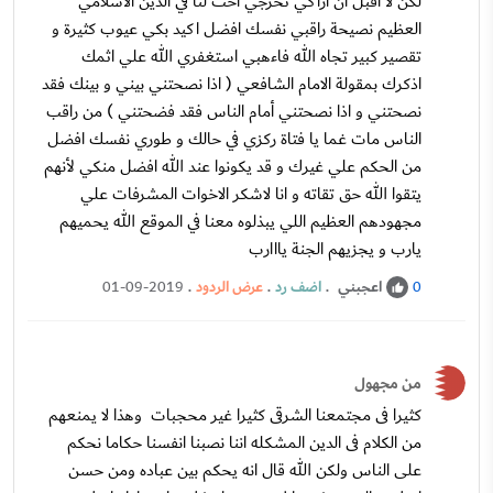
لكن لا أقبل أن اراكي تحرجي اخت لنا في الدين الاسلامي
العظيم نصيحة راقبي نفسك افضل اكيد بكي عيوب كثيرة و
تقصير كبير تجاه الله فاءهبي استغفري الله علي اثمك
اذكرك بمقولة الامام الشافعي ( اذا نصحتني بيني و بينك فقد
نصحتني و اذا نصحتني أمام الناس فقد فضحتني ) من راقب
الناس مات غما يا فتاة ركزي في حالك و طوري نفسك افضل
من الحكم علي غيرك و قد يكونوا عند الله افضل منكي لأنهم
يتقوا الله حق تقاته و انا لاشكر الاخوات المشرفات علي
مجهودهم العظيم اللي يبذلوه معنا في الموقع الله يحميهم
يارب و يجزيهم الجنة يااارب
اعجبني
.
اضف رد
.
عرض الردود
.
01-09-2019
0
من مجهول
كثيرا فى مجتمعنا الشرقى كثيرا غير محجبات وهذا لا يمنعهم
من الكلام فى الدين المشكله اننا نصبنا انفسنا حكاما نحكم
على الناس ولكن الله قال انه يحكم بين عباده ومن حسن