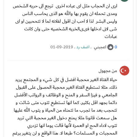
ارى ان الحجاب مثل اى عباده اخرى ترجع الى حريه الشخص
ومدى تحمله ان يقوم بها والله هو الذى يحاسب الناس
وليس البشر لذا لا احب ان اقول لفلانه لما لا تتححبين او اى
شى لانى ادخلها فىىالخريه الشخصيه حتى وان كانت
عبادات
اعجبني
.
اضف رد
.
01-09-2019
0
من مجهول
حياة الفتاة الغير محجبة افضل في كل شيء و المجتمع يريد
ذلك. مثلا تستطيع الفتاة الغير محجبة الحصول على القبول
الجامعي و فيزا السفر و المنح و الوظائف و الرواتب الأفضل
دائما بجهد اقل بكثير. كما انها تستطيع تتوب متى شائت و
تتحجب بعد ما تجرب ما تتمناه من الحياة و يتوب الله عليها
هل سمعت قانونا مثلا يمنع دخول الغير محجبة التي تريد
تتوب لاداء الحج او العمرة لأنها قالت يوما انها تزدري
المحجبات و المسلمات؟ طبعا لا. هذا الواقع و لن يتغير برغم