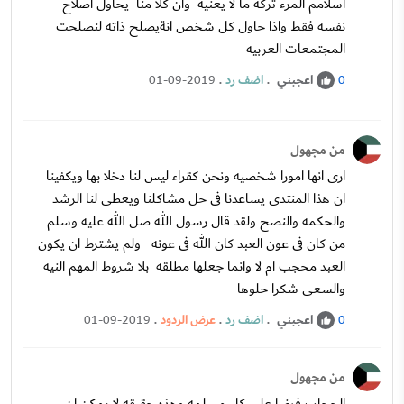
اسلامم المرء تركه ما لا يعنيه وان كلا منا يحاول اصلاح
نفسه فقط واذا حاول كل شخص انةيصلح ذاته لنصلحت
المجتمعات العربيه
اعجبني
.
اضف رد
.
01-09-2019
0
من مجهول
ارى انها امورا شخصيه ونحن كقراء ليس لنا دخلا بها ويكفينا
ان هذا المنتدى يساعدنا فى حل مشاكلنا ويعطى لنا الرشد
والحكمه والنصح ولقد قال رسول الله صل الله عليه وسلم
من كان فى عون العبد كان الله فى عونه ولم يشترط ان يكون
العبد محجب ام لا وانما جعلها مطلقه بلا شروط المهم النيه
والسعى شكرا حلوها
اعجبني
.
اضف رد
.
عرض الردود
.
01-09-2019
0
من مجهول
الحجاب فرضا على كل مسلمه وهذه حقيقه لا يمكن ان