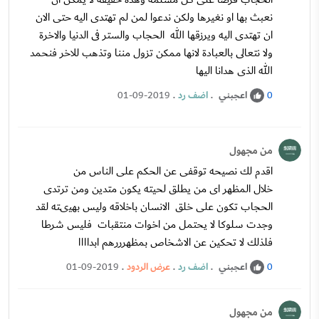
نعبث بها او نغيرها ولكن ندعوا لمن لم تهتدى اليه حتى الان
ان تهتدى اليه ويرزقها الله الحجاب والستر فى الدنيا والاخرة
ولا نتعالى بالعبادة لانها ممكن تزول مننا وتذهب للاخر فنحمد
الله الذى هدانا اليها
اعجبني
.
اضف رد
.
01-09-2019
0
من مجهول
اقدم لك نصيحه توقفى عن الحكم على الناس من
خلال المظهر اى من يطلق لحيته يكون متدين ومن ترتدى
الحجاب تكون على خلق الانسان باخلاقه وليس بهيىته لقد
وجدت سلوكا لا يحتمل من اخوات منتقبات فليس شرطا
فلذلك لا تحكين عن الاشخاص بمظهرررهم ابداااا
اعجبني
.
اضف رد
.
عرض الردود
.
01-09-2019
0
من مجهول