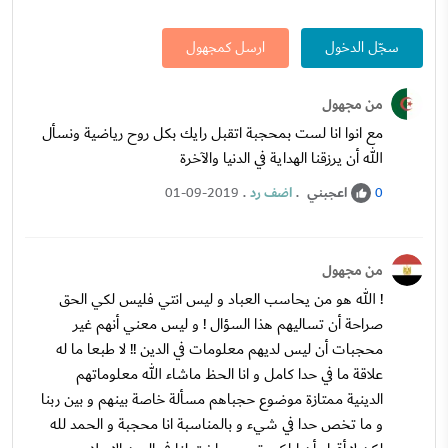
سجّل الدخول
ارسل كمجهول
من مجهول
مع انوا انا لست بمحجبة اتقبل رايك بكل روح رياضية ونسأل
الله أن يرزقنا الهداية في الدنيا والآخرة
اعجبني
.
اضف رد
.
01-09-2019
0
من مجهول
! الله هو من يحاسب العباد و ليس انتي فليس لكي الحق
صراحة أن تساليهم هذا السؤال ! و ليس معني أنهم غير
محجبات أن ليس لديهم معلومات في الدين !! لا طبعا ما له
علاقة ما في حدا كامل و انا الحظ ماشاء الله معلوماتهم
الدينية ممتازة موضوع حجباهم مسألة خاصة بينهم و بين ربنا
و ما تخص حدا في شيء و بالمناسبة انا محجبة و الحمد لله