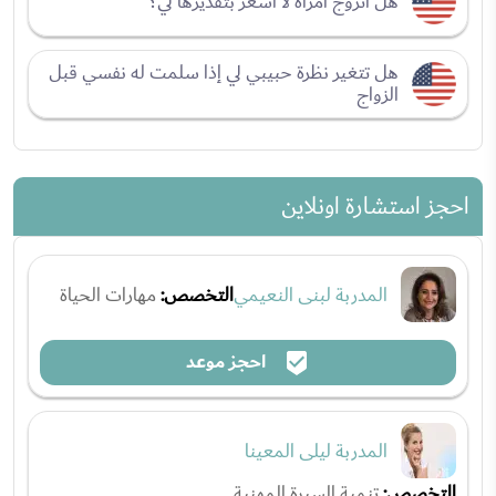
هل أتزوج امرأة لا أشعر بتقديرها لي؟
هل تتغير نظرة حبيبي لي إذا سلمت له نفسي قبل
الزواج
احجز استشارة اونلاين
المدربة لبنى النعيمي
التخصص:
مهارات الحياة
احجز موعد
المدربة ليلى المعينا
التخصص:
تنمية السيرة المهنية