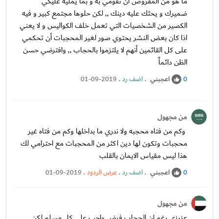
ما هو من المفروض أن تقومي به و بما يمليه عليكي
ضميرك و يحثك عليه دينك ,, لكن حلوها مجتمع كبير و فيه
الكصير من الشخصيات التي تعمل خلف الكواليس و لا يعني
اذا كان بعض النشر يحتوي صور لغير المحجبات أن تحكمي
على كل القائمين أنهم لا يلتزموا بالحجاب ,, وافترضي حسن
الظن دائماً
اعجبني
.
اضف رد
.
01-09-2019
0
من مجهول
وكم من فتاه محجبه ولا ندري ما بداخلها وكم من فتاه غير
محجبات وتكون لها دين اكثر من المحجبات مع احترامي لك
هذا ليس مقياس الايمان بالقلب
اعجبني
.
اضف رد
.
عرض الردود
.
01-09-2019
0
من مجهول
عزيزي رغم ان الحجاب فرض واجب على كل مسلم لكن