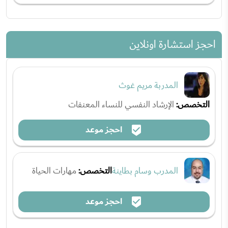
احجز استشارة اونلاين
المدربة مريم غوث
التخصص:
الإرشاد النفسي للنساء المعنفات
احجز موعد
المدرب وسام بطاينة
التخصص:
مهارات الحياة
احجز موعد