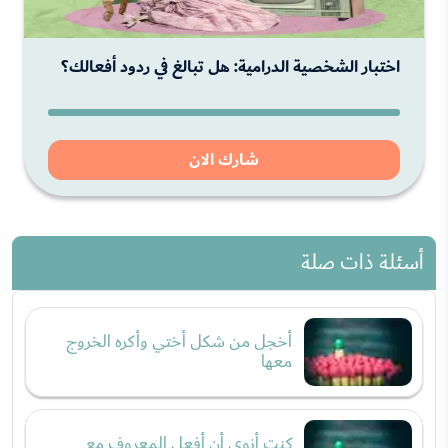
اختبار الشخصية الدرامية: هل تبالغ في ردود أفعالك؟
شارك الان
أسئلة ذات صلة
أخجل من شكل أختي وأكره الخروج
معها
كنت أنوي أن أفعل المعروف مع