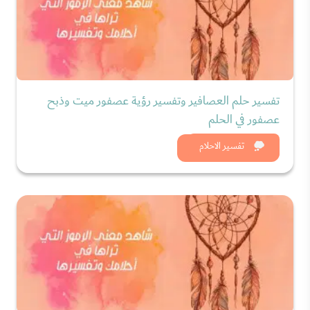
تفسير حلم العصافير وتفسير رؤية عصفور ميت وذبح
عصفور في الحلم
شاهد الان
تفسير الاحلام