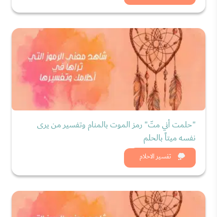
"حلمت أني متّ" رمز الموت بالمنام وتفسير من يرى
نفسه ميتاً بالحلم
شاهد الان
تفسير الاحلام