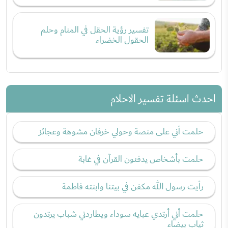
تفسير رؤية الحقل في المنام وحلم
الحقول الخضراء
احدث اسئلة تفسير الاحلام
حلمت أني على منصة وحولي خرفان مشوهة وعجائز
حلمت بأشخاص يدفنون القرآن في غابة
رأيت رسول الله مكفن في بيتنا وابنته فاطمة
حلمت أني أرتدي عبايه سوداء ويطاردني شباب يرتدون
ثياب بيضاء