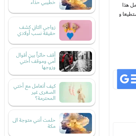
خطيبي حذاء
مل هذا
صتطيعا و
زواجي الثاني كشف
حقيقة نسب أولادي
أقف حائراً بين أقوال
أمي وموقف أختي
وزوجها
كيف أتعامل مع أختي
الصغرى غير
المحترمة؟
حلمت أنني متوجة الى
مكة