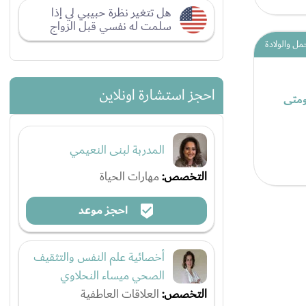
هل تتغير نظرة حبيبي لي إذا
سلمت له نفسي قبل الزواج
مل والولادة
احجز استشارة اونلاين
 ومتى
المدربة لبنى النعيمي
التخصص:
مهارات الحياة
احجز موعد
أخصائية علم النفس والتثقيف
الصحي ميساء النحلاوي
التخصص:
العلاقات العاطفية