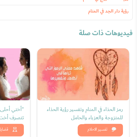
رؤية دار الجد في المنام
فيديوهات ذات صلة
رمز الحذاء في المنام وتفسير رؤية الحذاء
"أختي أحلى
للمتزوجة والعزباء والحامل
تتصرف أخت 
شاهد الان
شاه
تفسير الاحلام
قضايا 