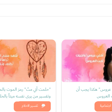
 عروس" هكذا يجب أن
"حلمت أني متّ" رمز الموت بالمن
العروس
وتفسير من يرى نفسه ميتاً بالحل
د الان
شاهد الان
اجتماعية
تفسير الاحلام