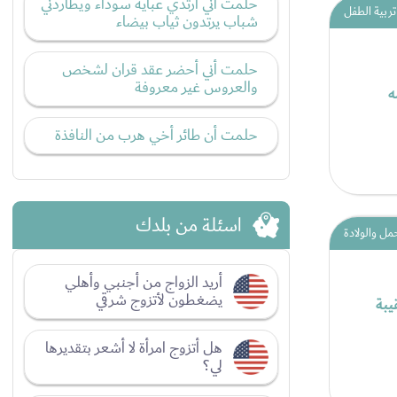
حلمت أني أرتدي عبايه سوداء ويطاردني
تربية الطفل
شباب يرتدون ثياب بيضاء
حلمت أني أحضر عقد قران لشخص
والعروس غير معروفة
ه
حلمت أن طائر أخي هرب من النافذة
اسئلة من بلدك
مل والولادة
أريد الزواج من أجنبي وأهلي
يضغطون لأتزوج شرقي
يبة
هل أتزوج امرأة لا أشعر بتقديرها
لي؟