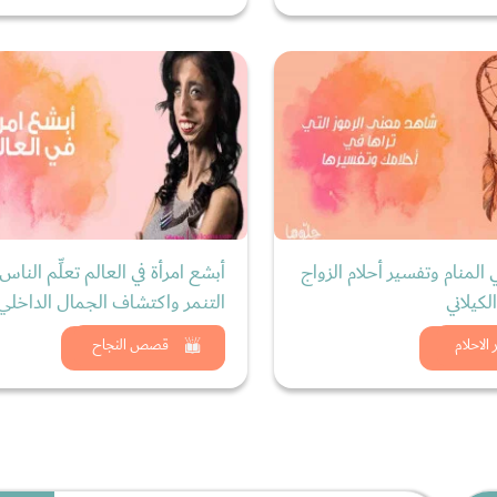
 المنام وتفسير أحلام الزواج
أبشع امرأة في العالم تعلِّم النا
كيلاني
التنمر واكتشاف الجمال الداخلي
د الان
شاهد الان
الاحلام
قصص النجاح