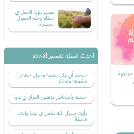
تفسير رؤية الحقل في
المنام وحلم الحقول
الخضراء
احدث اسئلة تفسير الاحلام
س مواجهة
حلمت أني على منصة وحولي خرفان
مشوهة وعجائز
حلمت بأشخاص يدفنون القرآن في غابة
رأيت رسول الله مكفن في بيتنا وابنته
فاطمة