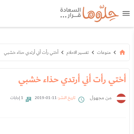
منوعات
تفسير الاحلام
أختي رأت أني أرتدي حذاء خشبي
أختي رأت أني أرتدي حذاء خشبي
من مجهول
تاريخ النشر:
11-01-2019
1 إجابات