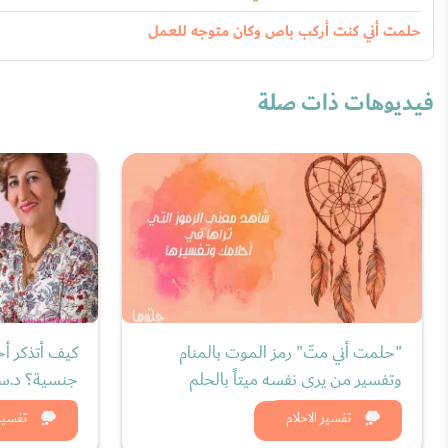
حلمت أني كنت أركب باص وكان متوجه للعمل
فيديوهات ذات صلة
"حلمت أني متّ" رمز الموت بالمنام
كيف أتذكر أح
وتفسير من يرى نفسه ميتاً بالحلم
جنسية؟ د.سر
شاهد الان
شاه
تفسير الاحلام
تفسير 