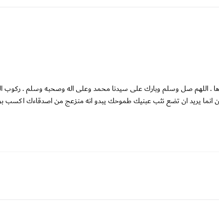
حلوها . اللهم صل وسلم وبارك على سيدنا محمد وعلى اله وصحبه وسلم . ركوب ا
لان انما يريد ان تضع نثب عبنيك طموحك يبدو انه منزعج من اصدقاءك اكسب بره