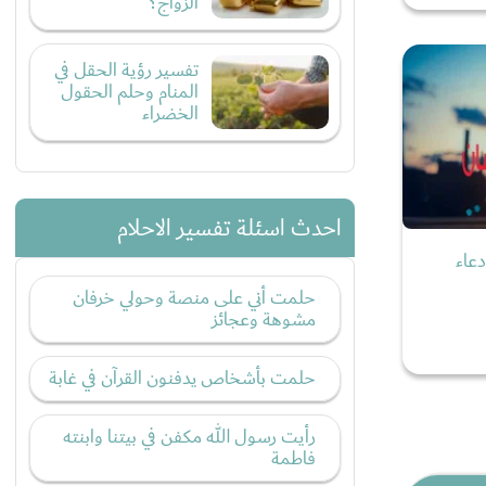
الزواج؟
تفسير رؤية الحقل في
المنام وحلم الحقول
الخضراء
احدث اسئلة تفسير الاحلام
شهر رمضان 2026 ودعاء
حلمت أني على منصة وحولي خرفان
مشوهة وعجائز
حلمت بأشخاص يدفنون القرآن في غابة
رأيت رسول الله مكفن في بيتنا وابنته
فاطمة