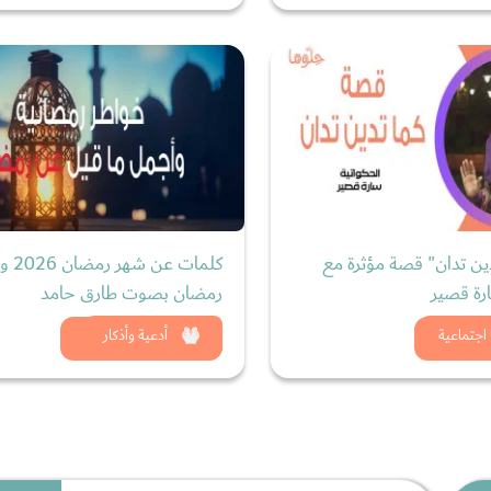
ين تدان" قصة مؤثرة مع
كلمات عن 
رة قصير
رمضان بصوت طارق حامد
د الان
شاهد الان
اجتماعية
أدعية وأذكار