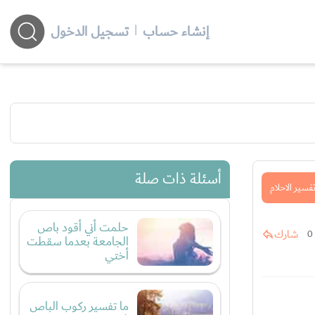
إنشاء حساب
|
تسجيل الدخول
أسئلة ذات صلة
فسير الاحلام
حلمت أني أقود باص
شارك
0
الجامعة بعدما سقطت
أختي
ما تفسير ركوب الباص