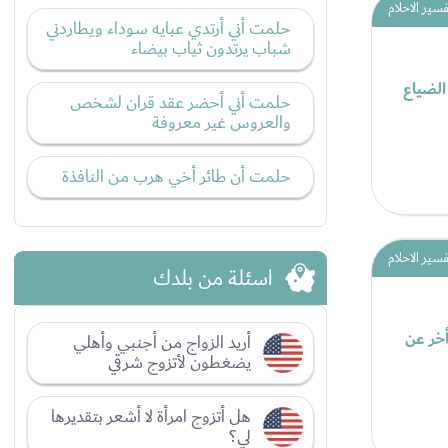
فسير الاحلام
حلمت أني أرتدي عبايه سوداء ويطاردني
شباب يرتدون ثياب بيضاء
الضياع
حلمت أني أحضر عقد قران لشخص
والعروس غير معروفة
حلمت أن طائر أخي هرب من النافذة
فسير الاحلام
اسئلة من بلدك
أخر عن
أريد الزواج من أجنبي وأهلي
يضغطون لأتزوج شرقي
هل أتزوج امرأة لا أشعر بتقديرها
لي؟