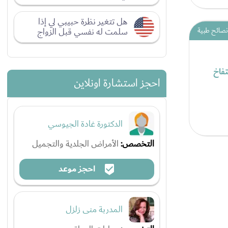
هل تتغير نظرة حبيبي لي إذا
سلمت له نفسي قبل الزواج
نصائح طبية
تفاخ
احجز استشارة اونلاين
الدكتورة غادة الجيوسي
التخصص:
الأمراض الجلدية والتجميل
احجز موعد
المدربة منى زلزل