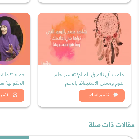
حلمت أني نائم في المنام! تفسير حلم
قصة "كما تد
النوم ومعنى الاستيقاظ بالحلم
الحكواتية سا
شاهد الان
شاه
تفسير الاحلام
قضايا 
مقالات ذات صلة