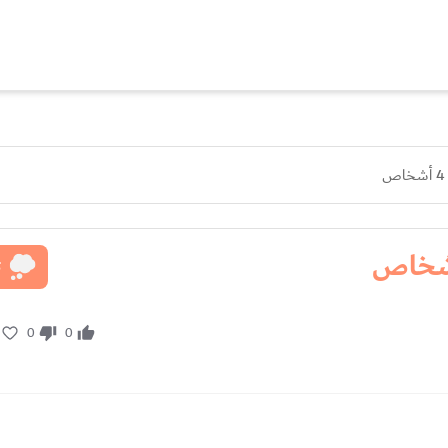
ت
0
0