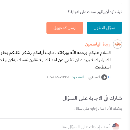
كيف تود أن يظهر اسمك على الاجابة ؟
سجّل الدخول
ارسل كمجهول
وردة الياسمين
السلام عليكم ورحمة الله وبركاته ، طابت أيامكم زشكرا لثقتكم ب
لك وابوك لا يريدك ان تنثني عن اهدافك ولا تقارن نفسك بفلان وف
استطعت
اعجبني
.
اضف رد
.
05-02-2019
0
شارك في الاجابة على السؤال
يمكنك الآن ارسال إجابة علي سؤال
أضف إجابتك على السؤال هنا