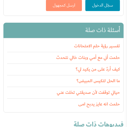
سجّل الدخول
ارسل كمجهول
أسئلة ذات صلة
تفسير رؤية حلم الامتحانات
حلمت أني مع أمي وبنات خالي نتحدث
كيف أردّ على من يكيد لي؟
ما الحل لتكيس المبيض؟
حياتي توقفت لأن صديقتي تخلت عني
حلمت انه عايز يدبح امى
فيديوهات ذات صلة