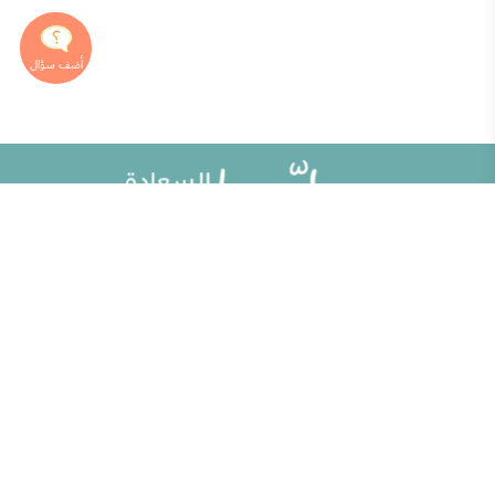
خريطة الموقع
تطوير الذات
مقالات
تحديات الحياة الزوجية
ألو حلوها
أطفال ومراهقون
حلوها تي في
الصحة العامة
الاختبارات
إضاءات للنفس الإنسانية
الكلمات المفتاحية
منوعات
حاسبة الحمل الولادة