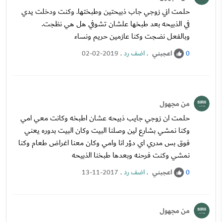
حلمت اني زوجي جاب ذبيحتين وطبختها. وكنت ودخلت يدي
في الذبيحه بعد طبخها علشان تشوفي هل هي نظجت.
وبالفعل نضجت وكنا عازمين حريم ونساء
اعجبني
.
اضف رد
.
02-02-2019
0
من مجهول
حلمت ان زوجي جايب ذبيحه عشان اطبخه وكانت معي امي
وكنا نمشي بشارع لين وصلنا البيت وكان البيت بدوره يعني
فوق بس مدري اي دؤر انا وامي وكان معنا اغراض طعام وكنا
نمشي وكنت فرحنه وبعدها طبخنا الذبيحه
اعجبني
.
اضف رد
.
13-11-2017
0
من مجهول