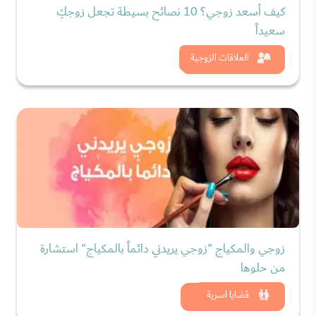
كيف أسعد زوجي؟ 10 نصائح بسيطة تجعل زوجكِ
سعيداً
شاهد الان
العلاقات الزوجية
زوجي والمكياج "زوجي يريدني دائماً بالمكياج" استشارة
من حلوها
شاهد الان
قضايا اسرية