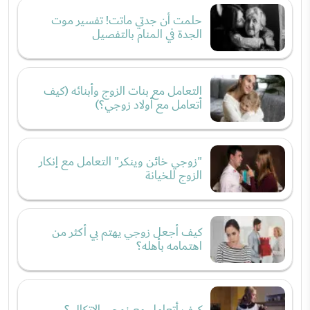
حلمت أن جدتي ماتت! تفسير موت
الجدة في المنام بالتفصيل
التعامل مع بنات الزوج وأبنائه (كيف
أتعامل مع أولاد زوجي؟)
"زوجي خائن وينكر" التعامل مع إنكار
الزوج للخيانة
كيف أجعل زوجي يهتم بي أكثر من
اهتمامه بأهله؟
كيف أتعامل مع زوجي الاتكالي؟