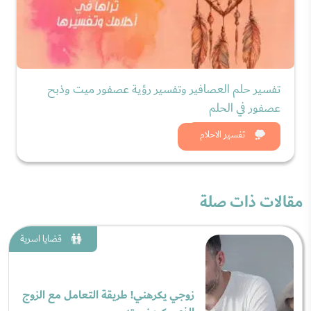
تفسير حلم العصافير وتفسير رؤية عصفور ميت وذبح
عصفور في الحلم
شاهد الان
تفسير الاحلام
مقالات ذات صلة
قضايا اسرية
زوجي يكرهني! طريقة التعامل مع الزوج