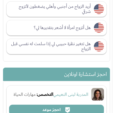
أريد الزواج من أجنبي وأهلي يضغطون لأتزوج
شرقي
هل أتزوج امرأة لا أشعر بتقديرها لي؟
هل تتغير نظرة حبيبي لي إذا سلمت له نفسي قبل
الزواج
احجز استشارة اونلاين
المدربة لبنى النعيمي
التخصص:
مهارات الحياة
احجز موعد