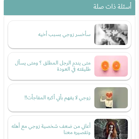
أسئلة ذات صلة
سأخسر زوجي بسبب أخيه
متى يندم الرجل المطلق ؟ ومتى يسأل
طليقته في العودة
زوجي لا يفهم بأني أكره المفاجأت!!
أعاني من ضعف شخصية زوجي مع أهله
وتقصيره معنا