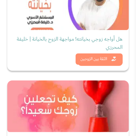
هل أواجه زوجي بخيانته! مواجهة الزوج بالخيانة | خليفة
المحرزي
شاهد الان
الثقة بين الزوجين