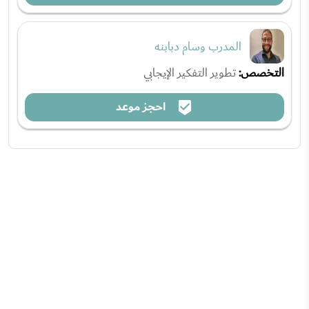
المدرب وسام دبابنه
التخصص:
تطوير التفكير الإيجابي
احجز موعد