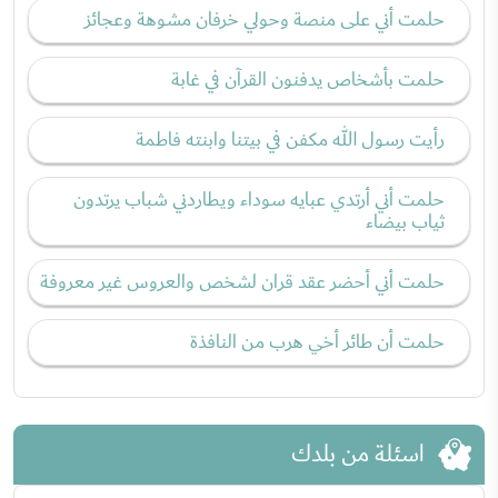
حلمت أني على منصة وحولي خرفان مشوهة وعجائز
حلمت بأشخاص يدفنون القرآن في غابة
رأيت رسول الله مكفن في بيتنا وابنته فاطمة
حلمت أني أرتدي عبايه سوداء ويطاردني شباب يرتدون
ثياب بيضاء
حلمت أني أحضر عقد قران لشخص والعروس غير معروفة
حلمت أن طائر أخي هرب من النافذة
اسئلة من بلدك