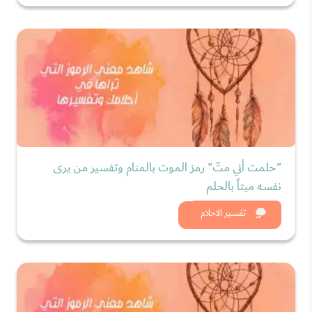
"حلمت أني متّ" رمز الموت بالمنام وتفسير من يرى
نفسه ميتاً بالحلم
شاهد الان
تفسير الاحلام