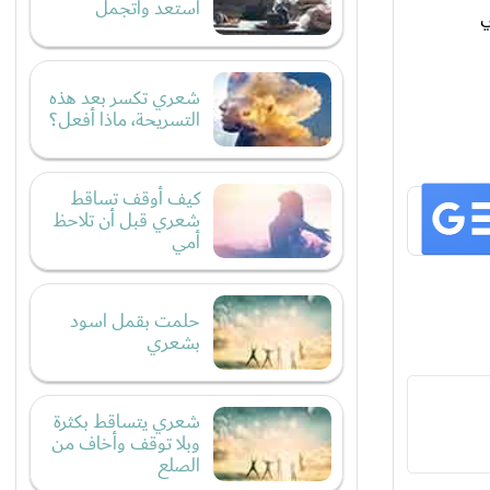
أستعد وأتجمل
ي
شعري تكسر بعد هذه
التسريحة، ماذا أفعل؟
كيف أوقف تساقط
شعري قبل أن تلاحظ
أمي
حلمت بقمل اسود
بشعري
شعري يتساقط بكثرة
وبلا توقف وأخاف من
الصلع