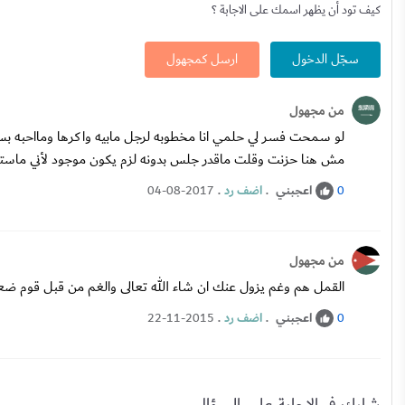
كيف تود أن يظهر اسمك على الاجابة ؟
سجّل الدخول
ارسل كمجهول
من مجهول
لو سمحت فسر لي حلمي انا مخطوبه لرجل مابيه واكرها ومااحبه بس 
مش هنا حزنت وقلت ماقدر جلس بدونه لزم يكون موجود لأني ماستا
اعجبني
.
اضف رد
.
04-08-2017
0
من مجهول
القمل هم وغم يزول عنك ان شاء الله تعالى والغم من قبل قوم ضعفا
اعجبني
.
اضف رد
.
22-11-2015
0