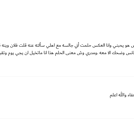
هو يحبني وانا العكس حلمت أني جالسه مع اهلي سألته عنه قلت فلان وينه قا
نس وضحك الا معه .ومدري وش معنى الحلم هذا انا ماتخيل ان يجي يوم وتقبل
ء والله اعلم