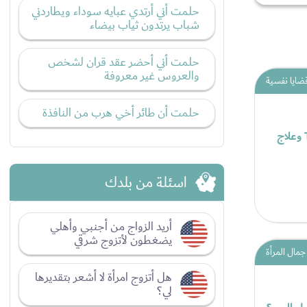
حلمت أني أرتدي عبايه سوداء ويطاردني
شباب يرتدون ثياب بيضاء
حلمت أني أحضر عقد قران لشخص
والعروس غير معروفة
ضايا نفسية
حلمت أن طائر أخي هرب من النافذة
هوس نتف الشعر Trichotillomania وعلاج
اسئلة من بلدك
أريد الزواج من أجنبي وأهلي
يضغطون لأتزوج شرقي
جمال المرأة
هل أتزوج امرأة لا أشعر بتقديرها
لي؟