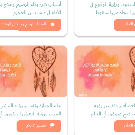
لسقوط ورؤية الوقوع في
أسباب كثرة بكاء الرضيع وعلاج بك
ر النجاة من السقوط
الأطفال د.سندس العجرم
د الان
شاهد الان
الاحلام
العناية بالرضع وحديثي الولادة
لعصافير وتفسير رؤية
حلم الجنازة وتفسير رؤية المشي 
ذبح عصفور في الحلم
الميت ورؤية النعش المكسور في 
د الان
شاهد الان
الاحلام
تفسير الاحلام