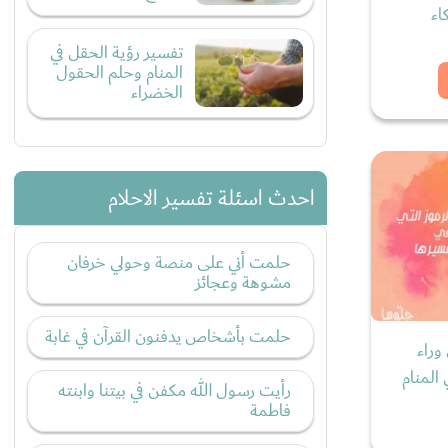
اء
تفسير رؤية الحقل في
المنام وحلم الحقول
الخضراء
احدث اسئلة تفسير الاحلام
حلمت أني على منصة وحولي خرفان
مشوهة وعجائز
حلمت بأشخاص يدفنون القرآن في غابة
وراء
المنام
رأيت رسول الله مكفن في بيتنا وابنته
فاطمة