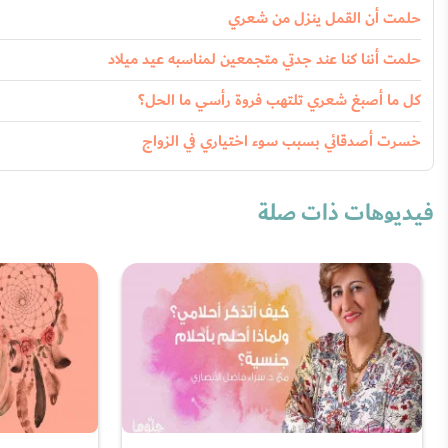
حلمت أن القمل ينزل من شعري
حلمت أننا كنا عند جدتي متجمعين لمناسبه عيد ميلاد
كل ما أصبغ شعري تلتهب فروة رأسي ما الحل؟
خسرت أصدقائي بسبب سوء اختياري في الزواج
فيديوهات ذات صلة