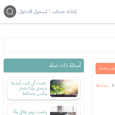
إنشاء حساب
|
تسجيل الدخول
أسئلة ذات صلة
فسير الاحلام
حلمت أني كنت أمشط
شارك
0
شعري وإذا بقمل
برآسي يتساقط
حلمت بيوم زفافي وأنا