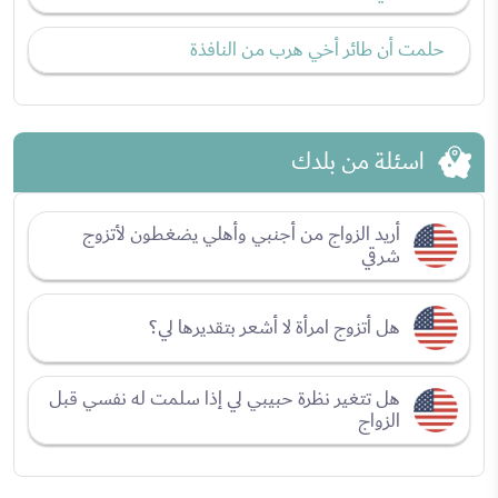
حلمت أن طائر أخي هرب من النافذة
اسئلة من بلدك
أريد الزواج من أجنبي وأهلي يضغطون لأتزوج
شرقي
هل أتزوج امرأة لا أشعر بتقديرها لي؟
هل تتغير نظرة حبيبي لي إذا سلمت له نفسي قبل
الزواج