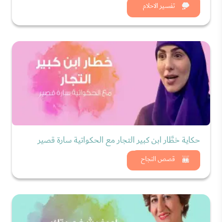
شاهد الان
تفسير الاحلام
حكاية خطَّار ابن كبير التجار مع الحكواتية سارة قصير
شاهد الان
قصص النجاح