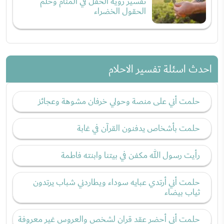
تفسير رؤية الحقل في المنام وحلم
الحقول الخضراء
احدث اسئلة تفسير الاحلام
حلمت أني على منصة وحولي خرفان مشوهة وعجائز
حلمت بأشخاص يدفنون القرآن في غابة
رأيت رسول الله مكفن في بيتنا وابنته فاطمة
حلمت أني أرتدي عبايه سوداء ويطاردني شباب يرتدون
ثياب بيضاء
حلمت أني أحضر عقد قران لشخص والعروس غير معروفة