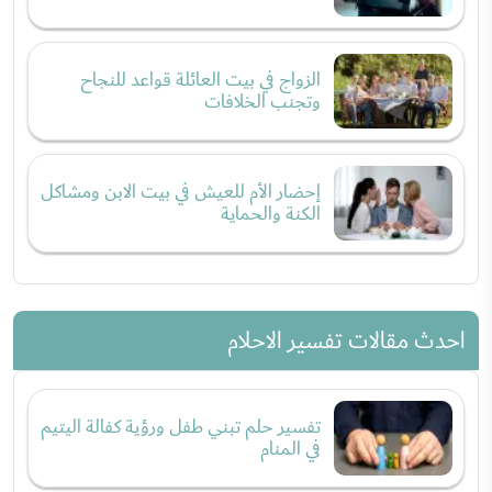
الزواج في بيت العائلة قواعد للنجاح
وتجنب الخلافات
إحضار الأم للعيش في بيت الابن ومشاكل
الكنة والحماية
احدث مقالات تفسير الاحلام
تفسير حلم تبني طفل ورؤية كفالة اليتيم
في المنام