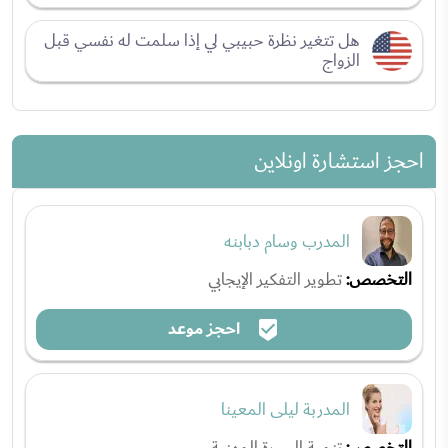
هل تتغير نظرة حبيبي لي إذا سلمت له نفسي قبل
الزواج
احجز استشارة اونلاين
المدرب وسام دبابنه
التخصص:
تطوير التفكير الإيجابي
احجز موعد
المدربة ليلى المعينا
التخصص:
تنمية السيرة المهنية