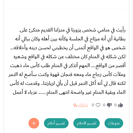
رأيت في منامي شخص يزورنا في منزلنا القديم متكئ على
بطانية أي أنه مرتاح في الجلسة وكأنه بين أهله وكان ببالي أنه
شخص هو في الواقع أتمنى أن يخطبني لحسن دينه وأخلاقه...
لكن شكله في المنام كان مختلف عن شكله في الواقع وشعره
أقصر من الواقع.... المهم أتذكر في المنام طلب كأس ماء ذهبت
وملأت كأس زجاج ماء ومعه فنجان قهوة وكنت سأضع له التمر
لكنه قال لي أنه أكل التمر قبل أن يأتي لزيارتنا.. وقدمت له كأس
الماء وبقية المنام غير واضحة انتهى المنام....... عزباء لا أعمل
شارك
0
0
0
منوعات
تفسير الاحلام
تفسير أحلام